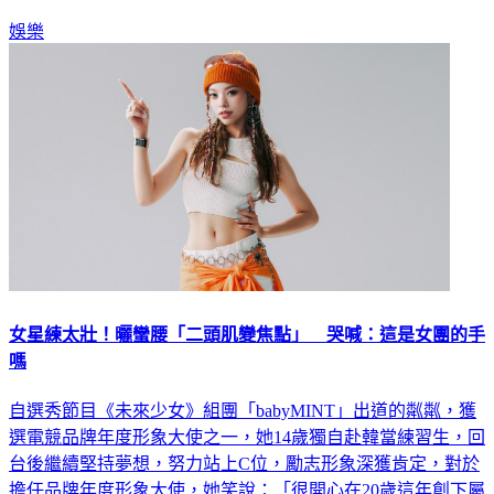
「怎麼會這樣？」更提醒館長「最近別出門！」
娛樂
女星練太壯！曬蠻腰「二頭肌變焦點」 哭喊：這是女團的手
嗎
自選秀節目《未來少女》組團「babyMINT」出道的粼粼，獲
選電競品牌年度形象大使之一，她14歲獨自赴韓當練習生，回
台後繼續堅持夢想，努力站上C位，勵志形象深獲肯定，對於