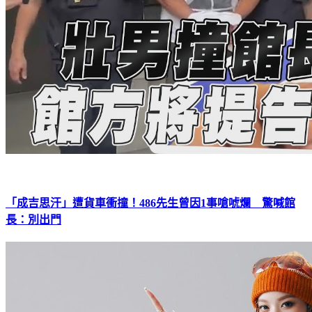
「成吉思汗」遭貨車衝撞！486先生曾因1事嗆唬爛 驚喊館
長：別出門