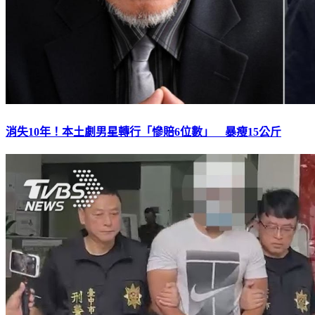
消失10年！本土劇男星轉行「慘賠6位數」 暴瘦15公斤