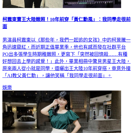
柯震東賣王大陸嫩照！10年前穿「黃仁勳風」：我同學走很前
面
男演員柯震東以《那些年，我們一起追的女孩》中的柯景騰一
角迅速竄紅，而近期正值畢業季，他也有感而發在社群平台
PO出多張學生時期稚嫩照，更寫下「突然被回憶殺……有種
好想回去上學的感覺！」此外，畢業相冊中驚見男星王大陸，
原來兩人從小就是同學，還曬出王大陸10年前穿搭，竟意外撞
「AI教父黃仁勳」，讓他笑稱「我同學走很前面」。
娛樂