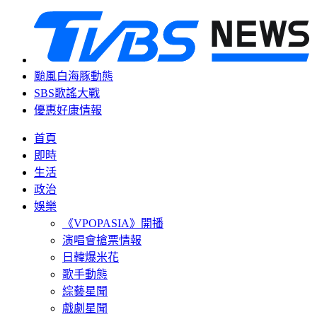
颱風白海豚動態
SBS歌謠大戰
優惠好康情報
首頁
即時
生活
政治
娛樂
《VPOPASIA》開播
演唱會搶票情報
日韓爆米花
歌手動態
綜藝星聞
戲劇星聞