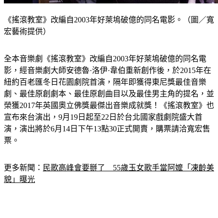
《搖滾教室》改編自2003年好萊塢破億的同名電影。（圖／寬
宏藝術提供）
全本音樂劇《搖滾教室》改編自2003年好萊塢破億的同名電
影，經音樂劇大師安德魯·洛伊·韋伯重新創作後，於2015年在
紐約百老匯冬日花園劇院首演，隔年即獲得東尼獎最佳音樂
劇、最佳原創劇本、最佳原創曲目以及最佳男主角的提名，並
榮獲2017年英國奧立佛獎最傑出音樂成就獎！《搖滾教室》也
宣布來台演出，9月19日起至22日於台北國家戲劇院盛大首
演，演出將於6月14日下午13點30正式開賣，購票請洽寬宏售
票。
更多新聞：
民歌高峰會要掰了　55歲玉女歌手當阿嬤「凍齡美
貌」曝光