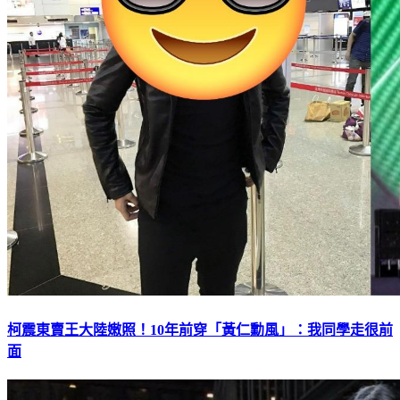
柯震東賣王大陸嫩照！10年前穿「黃仁勳風」：我同學走很前
面