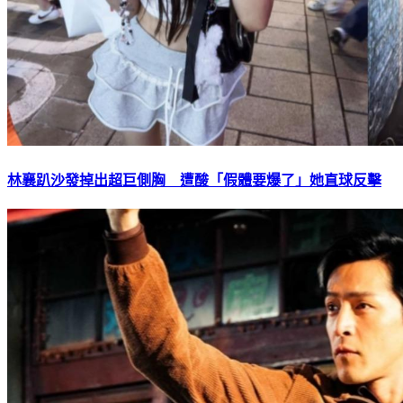
林襄趴沙發掉出超巨側胸 遭酸「假體要爆了」她直球反擊