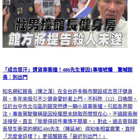
「成吉思汗」遭貨車衝撞！486先生曾因1事嗆唬爛 驚喊館
長：別出門
知名網紅館長（陳之漢）在全台許多縣市開設成吉思汗健身
房，多年來吸引不少健身愛好者上門，不料昨（12）日晚間，
位於台中市北屯區的館突然遭一輛小貨車衝撞，引起各界關
注。事後駕駛聲稱是因投履歷未錄取而懷恨在心，不過館長無
法接受，直言「我覺得這件事情不簡單。」對此，過去曾與館
長發生衝突的網紅486先生（陳延昶）得知後相當震驚，直呼