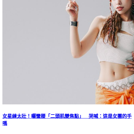
女星練太壯！曬蠻腰「二頭肌變焦點」 哭喊：這是女團的手
嗎