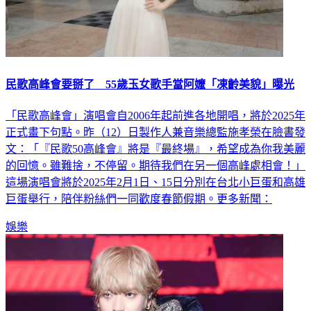
民歌高峰會要掰了 55歲玉女歌手當阿嬤「凍齡美貌」曝光
「民歌高峰會」演唱會自2006年起前進各地開唱，將於2025年
正式畫下句點。昨（12）日製作人兼音樂總監施孝榮在臉書發
文：「『民歌50高峰會』將是『最終場』，希望成為你我美麗
的回憶。雖難捨，不停留。期待我們在另一個高峰處相會！」
這場演唱會將於2025年2月1日、15日分別在台北小巨蛋和高雄
巨蛋舉行，陪伴粉絲們一同歡度春節假期。更多新聞：
娛樂