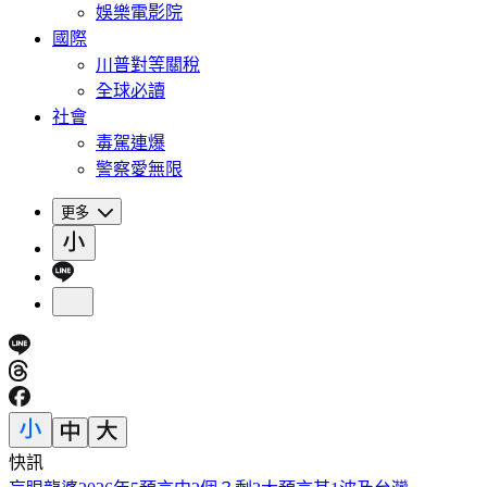
娛樂電影院
國際
川普對等關稅
全球必讀
社會
毒駕連爆
警察愛無限
更多
快訊