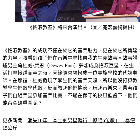
《搖滾教室》將來台演出。（圖／寬宏藝術提供）
《搖滾教室》的成功不僅在於它的音樂魅力，更在於它所傳達
的力量，將看到孩子們在音樂中尋找自我的生命故事。故事講
述男主角杜威·費恩（Dewey Finn）夢想成為搖滾巨星，在生
活打擊接踵而至之時，因緣際會裝扮成一位貴族學校的代課老
師。在那裡，杜威發現了學生們的音樂天賦，所以他沒打算教
導學生們數學代數，反而教起他們搖滾，玩起音樂來，帶著孩
子們自組樂團參加音樂比賽，不過在保守的校風監督下，他們
能否突破重圍呢？
更多新聞：
消失10年！本土劇男星轉行「慘賠6位數」　暴瘦
15公斤