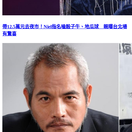
帶12.5萬元去夜市！Niel指名嗑骰子牛、地瓜球 親曝台北場
有驚喜