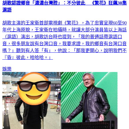
胡歌認證鄉音「濃濃台灣腔」：不分彼此 《繁花》狂飆30集
滬語
胡歌主演的王家衛首部電視劇《繁花》，為了忠實呈現60至90
年代上海原貌，王家衛在拍攝時，就讓大部分演員皆以上海話
（滬語）演出，胡歌訪台時也提到，「我的普通話帶滬語口
音，很多朋友說有台灣口音，我要求證，我的鄉音有台灣口音
嗎？」聽到有人答「有」，他說：「那我更開心，說明我們不
『昏』彼此，哈哈哈。」
娛樂