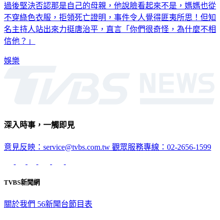
藝人唐治平的母親本月3日驚傳陳屍自家頂樓，但唐治平認屍
過後堅決否認那是自己的母親，他說臉看起來不是，媽媽也從
不穿綠色衣服，拒領死亡證明，事件令人覺得匪夷所思！但知
名主持人站出來力挺唐治平，直言「你們很奇怪，為什麼不相
信他？」
娛樂
深入時事，一觸即見
意見反映：service@tvbs.com.tw
觀眾服務專線：02-2656-1599
TVBS新聞網
關於我們
56新聞台節目表