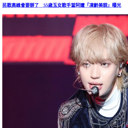
民歌高峰會要掰了 55歲玉女歌手當阿嬤「凍齡美貌」曝光