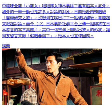
林襄趴沙發掉出超巨側胸 遭酸「假體要爆了」她直球反擊
中職味全龍「小龍女」啦啦隊女神林襄除了擁有超高人氣外，
場外的一舉一動也是許多人討論的對象，日前她赴南韓體驗
「醫學研究之旅」，沒想到在嘴巴打了一點玻尿酸後，竟腫起
來掀起討論。而今（12）日林襄於社群平台上傳一組即將在日
本發售的寫真集照片，其中一張豐滿上圍壓出驚人的形狀，讓
網友留言質疑「假體要爆了」，她本人也直球回應。
娛樂