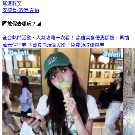
國家戲劇院
搖滾教室
安德魯·洛伊·韋伯
◤放假去哪玩？◢
全台熱門活動、人氣攻略一次看！
高雄美食優惠開搶！再抽
萬元住宿券
下載食尚玩家APP！免費領取優惠券