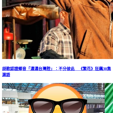
胡歌認證鄉音「濃濃台灣腔」：不分彼此 《繁花》狂飆30集
滬語