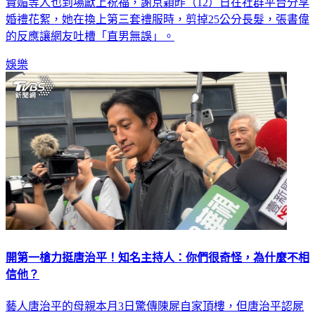
穎，婚禮現場星光熠熠，Energy全員到齊，陳美鳳、葉歡、楊
貴媚等人也到場獻上祝福，謝京穎昨（12）日在社群平台分享
婚禮花絮，她在換上第三套禮服時，剪掉25公分長髮，張書偉
的反應讓網友吐槽「直男無誤」。
娛樂
開第一槍力挺唐治平！知名主持人：你們很奇怪，為什麼不相
信他？