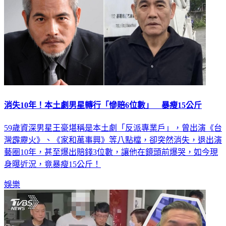
消失10年！本土劇男星轉行「慘賠6位數」 暴瘦15公斤
59歲資深男星王豪堪稱是本土劇「反派專業戶」，曾出演《台
灣霹靂火》、《家和萬事興》等八點檔，卻突然消失，退出演
藝圈10年，甚至爆出賠錢3位數，讓他在鏡頭前爆哭，如今現
身曝近況，竟暴瘦15公斤！
娛樂