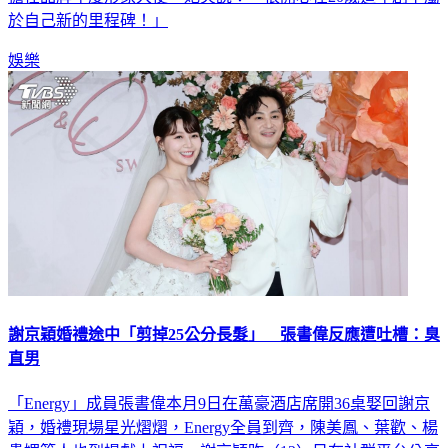
擔任品牌年度形象大使，她笑說：「很開心在20歲這年創下屬
於自己新的里程碑！」
娛樂
謝京穎婚禮途中「剪掉25公分長髮」 張書偉反應遭吐槽：臭
直男
「Energy」成員張書偉本月9日在萬豪酒店席開36桌娶回謝京