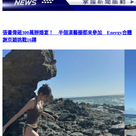
張書偉砸300萬辦婚宴！ 半個演藝圈都來參加 Energy合體
謝京穎挑戰16蹲