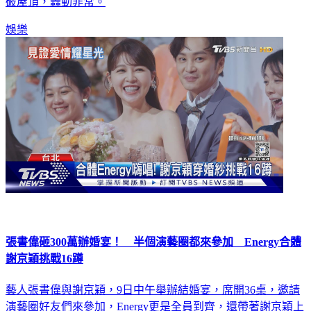
娛樂
張書偉砸300萬辦婚宴！ 半個演藝圈都來參加 Energy合體
謝京穎挑戰16蹲
藝人張書偉與謝京穎，9日中午舉辦結婚宴，席開36桌，邀請
演藝圈好友們來參加，Energy更是全員到齊，還帶著謝京穎上
台狂跳16蹲，沒想到穿著婚紗的她，竟然挑戰成功。