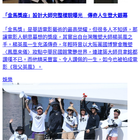
「金馬獎座」設計大師完整樣貌曝光 傳奇人生登大銀幕
「金馬獎」是華語電影藝術的最高榮耀，但很多人不知道，那
讓電影人朝思暮想的獎座，其實出自台灣雕塑大師楊英風之
手。楊英風一生充滿傳奇，年輕時曾以大阪萬國博覽會雕塑
〈鳳凰來儀〉妝點中華民國館驚艷世界，連建築大師貝聿銘都
讚嘆不已。而他精采豐富、令人讚佩的一生，如今也被拍成電
影《我父英風》。
娛樂