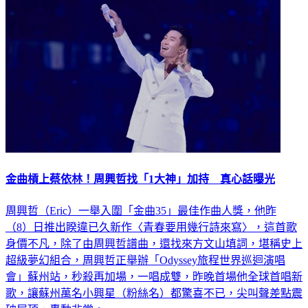
金曲槓上蔡依林！周興哲找「1大神」加持 真心話曝光
周興哲（Eric）一舉入圍「金曲35」最佳作曲人獎，他昨
（8）日推出睽違已久新作〈青春要用幾行詩來寫〉，這首歌
身價不凡，除了由周興哲譜曲，還找來方文山填詞，堪稱史上
超級夢幻組合，周興哲正舉辦「Odyssey旅程世界巡迴演唱
會」蘇州站，秒殺再加場，一唱成雙，昨晚首場他全球首唱新
歌，讓蘇州萬名小興星（粉絲名）都驚喜不已，尖叫聲差點震
破屋頂，轟動非常。