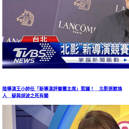
陸導演王小帥任「新導演評審團主席」惹議！ 北影道歉換
人 疑與胡波之死有關