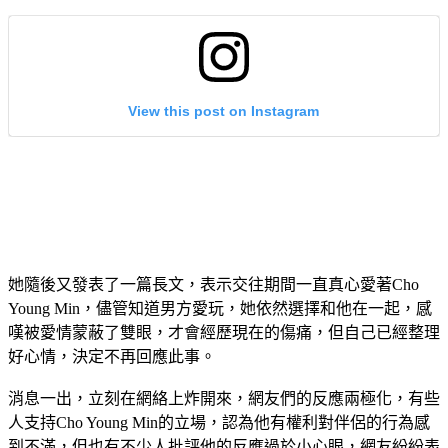
View this post on Instagram
她隨後又發表了一篇長文，表示交往期間一直真心愛著Cho 
Young Min，儘管知道男方愛玩，她依然選擇和他在一起，感
嘆被愛情蒙蔽了雙眼，才會經歷現在的傷痛，但自己已經整理
好心情，決定不再回應此事。
消息一出，立刻在網絡上炸開來，網友們的反應兩極化，有些
人支持Cho Young Min的立場，認為他有權利對伴侶的行為感
到不滿，但也有不少人批評他的反應過於小心眼，網友紛紛表
示：「男方可以去夜店和女人玩，女友不能愛偶像？」、「雖