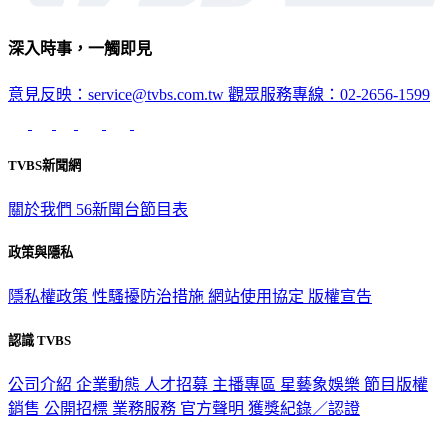
深入時事，一觸即見
意見反映：service@tvbs.com.tw
觀眾服務專線：02-2656-1599
TVBS新聞網
關於我們
56新聞台節目表
政策與隱私
隱私權政策
性騷擾防治措施
網站使用協定
版權宣告
認識 TVBS
公司介紹
企業動態
人才招募
主播專區
星藝象娛樂
節目版權
銷售
公開招標
業務服務
官方聲明
獲獎紀錄／認證