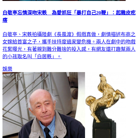
白敬亭忘情深吻宋軼 為愛抓狂「暴打自己20鞭」：起雞皮疙
瘩
白敬亭、宋軼拍攝陸劇《長風渡》假戲真做，劇情描述布商之
女嫁給首富之子，攜手扶持度過家變危機。兩人在劇中的吻戲
花絮曝光，有著親到難分難捨的投入感，有網友還打趣幫兩人
的小孩取名叫「白居軼」。
娛樂