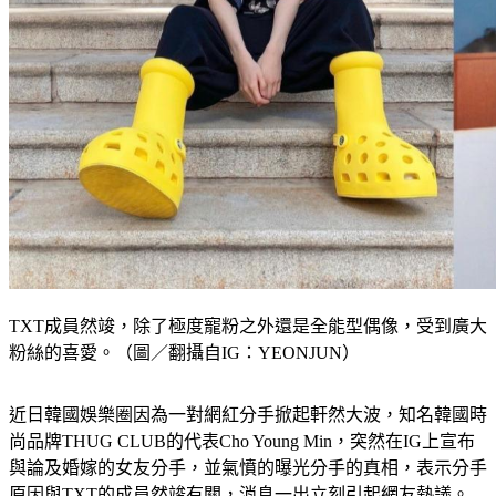
TXT成員然竣，除了極度寵粉之外還是全能型偶像，受到廣大
粉絲的喜愛。（圖／翻攝自IG：YEONJUN）
近日韓國娛樂圈因為一對網紅分手掀起軒然大波，知名韓國時
尚品牌THUG CLUB的代表Cho Young Min，突然在IG上宣布
與論及婚嫁的女友分手，並氣憤的曝光分手的真相，表示分手
原因與TXT的成員然竣有關，消息一出立刻引起網友熱議。