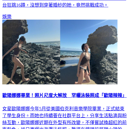
娛樂
歐陽娜娜畢業！照片尺度大解放 罕曬泳裝照成「歐陽辣辣」
女星歐陽娜娜今年5月從美國伯克利音樂學院畢業，正式結束
了學生身份。而她也持續薈在社群平台上，分享生活點滴與粉
絲互動，歐陽娜娜近期在外型有所改變，不僅嘗試換超紅的前
衛髮色，近日更曬出海灘泳裝照，難得在鏡頭前展現火辣的一