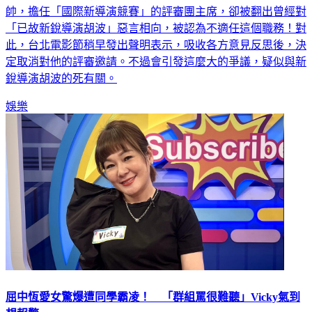
「已故新銳導演胡波」惡言相向，被認為不適任這個職務！對
此，台北電影節稍早發出聲明表示，吸收各方意見反思後，決
定取消對他的評審邀請。不過會引發這麼大的爭議，疑似與新
銳導演胡波的死有關。
娛樂
屈中恆愛女驚爆遭同學霸凌！ 「群組罵很難聽」Vicky氣到
想報警