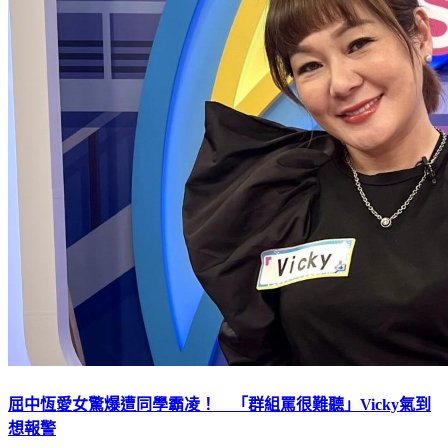
屈中恆愛女驚爆遭同學霸凌！ 「群組罵很難聽」Vicky氣到
想報警