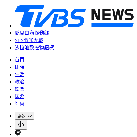
颱風白海豚動態
SBS歌謠大戰
沙拉油致癌物超標
首頁
即時
生活
政治
娛樂
國際
社會
更多