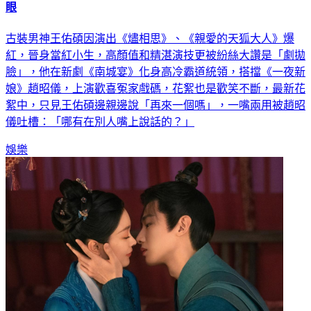
古裝男神王佑碩因演出《燼相思》、《親愛的天狐大人》爆
紅，晉身當紅小生，高顏值和精湛演技更被紛絲大讚是「劇拋
臉」，他在新劇《南城宴》化身高冷霸道統領，搭擋《一夜新
娘》趙昭儀，上演歡喜冤家戲碼，花絮也是歡笑不斷，最新花
絮中，只見王佑碩邊親邊說「再來一個嗎」，一嘴兩用被趙昭
儀吐槽：「哪有在別人嘴上說話的？」
娛樂