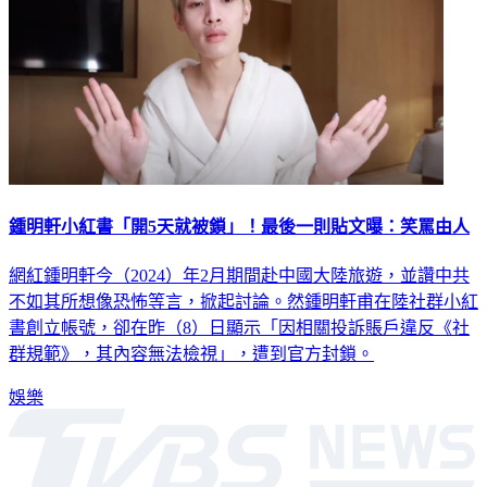
鍾明軒小紅書「開5天就被鎖」！最後一則貼文曝：笑罵由人
網紅鍾明軒今（2024）年2月期間赴中國大陸旅遊，並讚中共
不如其所想像恐怖等言，掀起討論。然鍾明軒甫在陸社群小紅
書創立帳號，卻在昨（8）日顯示「因相關投訴賬戶違反《社
群規範》，其內容無法檢視」，遭到官方封鎖。
娛樂