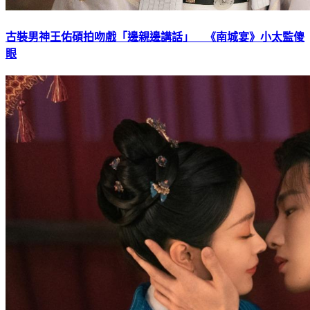
古裝男神王佑碩拍吻戲「邊親邊講話」 《南城宴》小太監傻
眼