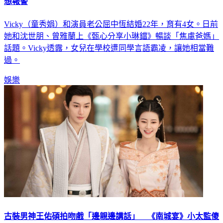
Vicky（童秀娟）和演員老公屈中恆結婚22年，育有4女。日前
她和沈世朋、曾雅蘭上《甄心分享小琳鐺》暢談「焦慮爸媽」
話題。Vicky透露，女兒在學校遭同學言語霸凌，讓她相當難
過。
娛樂
古裝男神王佑碩拍吻戲「邊親邊講話」 《南城宴》小太監傻
眼