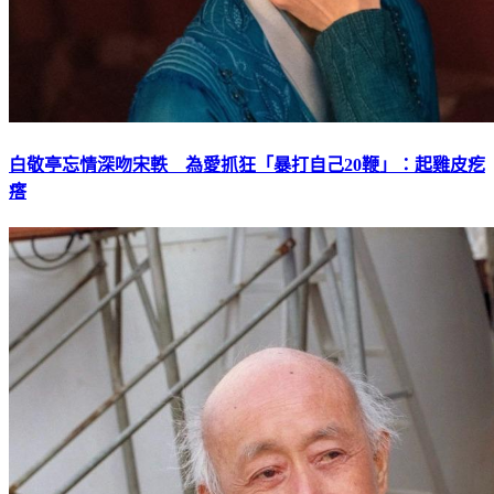
白敬亭忘情深吻宋軼 為愛抓狂「暴打自己20鞭」：起雞皮疙
瘩