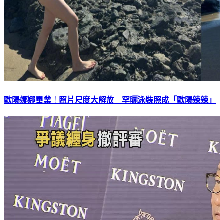
歐陽娜娜畢業！照片尺度大解放 罕曬泳裝照成「歐陽辣辣」