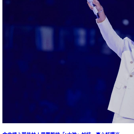
金曲槓上蔡依林！周興哲找「1大神」加持 真心話曝光