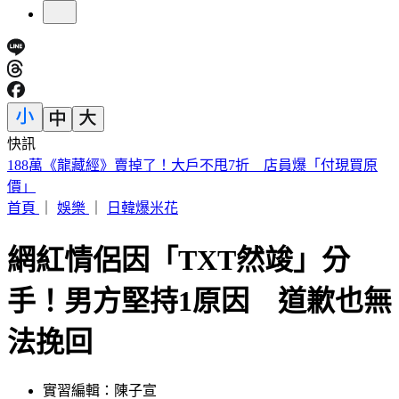
快訊
美股開盤／聯準會升息疑慮意外減緩！標普、那指「雙開高」
首頁
｜
娛樂
｜
日韓爆米花
網紅情侶因「TXT然竣」分
手！男方堅持1原因 道歉也無
法挽回
實習編輯：陳子宣
發佈時間：2024.06.09 21:53