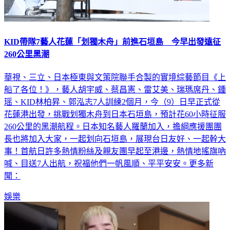
KID帶隊7藝人花蓮「划獨木舟」前進石垣島 今早出發遠征
260公里黑潮
華視、三立、日本極東與文策院聯手合製的實境綜藝節目《上
船了各位！》，藝人胡宇威、蔡昌憲、雷艾美、瑞瑪席丹、鍾
瑶、KID林柏昇、郭泓志7人訓練2個月，今（9）日早正式從
花蓮港出發，挑戰划獨木舟到日本石垣島，預計花60小時征服
260公里的黑潮航程。日本知名藝人羅蘭加入，擔綱應援團團
長也將加入大家，一起划向石垣島，展現台日友好、一起幹大
事！首航日許多熱情粉絲及親友團早起至港邊，熱情地搖旗吶
喊、目送7人出航，祝福他們一帆風順、平平安安。更多新
聞：
娛樂