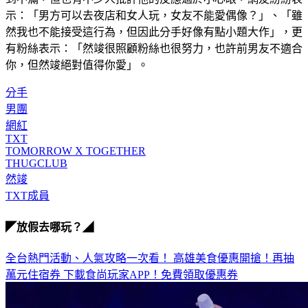
然我也不能接受這行為，但因此分手好像有點小題大作」，更
有粉絲表示：「然竣很照顧粉絲也很努力，也許前男友不適合
你，但然竣絕對值得你愛」。
分手
男團
網紅
TXT
TOMORROW X TOGETHER
THUGCLUB
然竣
TXT成員
◤放假去哪玩？◢
全台熱門活動、人氣攻略一次看！
高雄美食優惠開搶！再抽
萬元住宿券
下載食尚玩家APP！免費領取優惠券