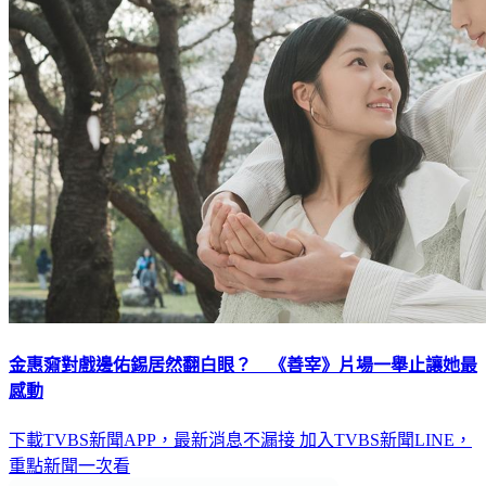
金惠奫對戲邊佑錫居然翻白眼？ 《善宰》片場一舉止讓她最
感動
下載TVBS新聞APP，最新消息不漏接
加入TVBS新聞LINE，
重點新聞一次看