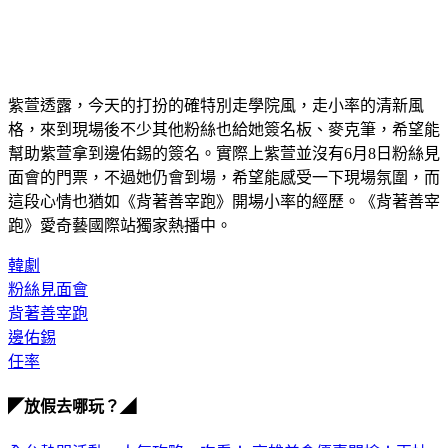
紫萱透露，今天的打扮的確特別走學院風，走小率的清新風
格，來到現場後不少其他粉絲也給她簽名板、麥克筆，希望能
幫助紫萱拿到邊佑錫的簽名。實際上紫萱並沒有6月8日粉絲見
面會的門票，不過她仍會到場，希望能感受一下現場氛圍，而
這段心情也猶如《背著善宰跑》開場小率的經歷。《背著善宰
跑》愛奇藝國際站獨家熱播中。
韓劇
粉絲見面會
背著善宰跑
邊佑錫
任率
◤放假去哪玩？◢