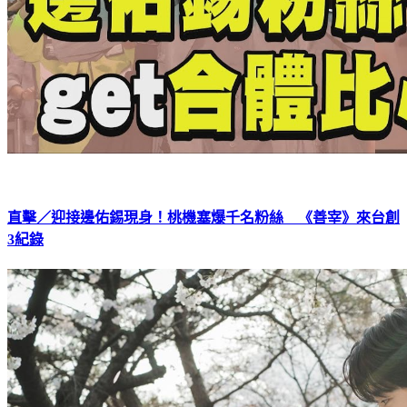
直擊／迎接邊佑錫現身！桃機塞爆千名粉絲 《善宰》來台創
3紀錄