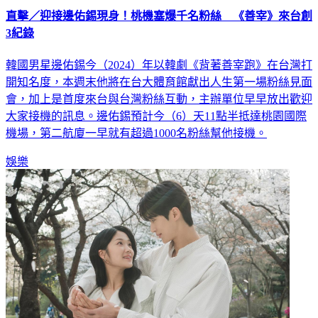
直擊／迎接邊佑錫現身！桃機塞爆千名粉絲 《善宰》來台創
3紀錄
韓國男星邊佑錫今（2024）年以韓劇《背著善宰跑》在台灣打
開知名度，本週末他將在台大體育館獻出人生第一場粉絲見面
會，加上是首度來台與台灣粉絲互動，主辦單位早早放出歡迎
大家接機的訊息。邊佑錫預計今（6）天11點半抵達桃園國際
機場，第二航廈一早就有超過1000名粉絲幫他接機。
娛樂