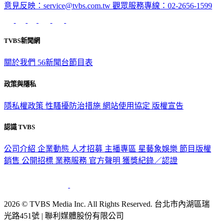
意見反映：service@tvbs.com.tw
觀眾服務專線：02-2656-1599
TVBS新聞網
關於我們
56新聞台節目表
政策與隱私
隱私權政策
性騷擾防治措施
網站使用協定
版權宣告
認識 TVBS
公司介紹
企業動態
人才招募
主播專區
星藝象娛樂
節目版權
銷售
公開招標
業務服務
官方聲明
獲獎紀錄／認證
2026 © TVBS Media Inc. All Rights Reserved. 台北市內湖區瑞
光路451號 | 聯利媒體股份有限公司