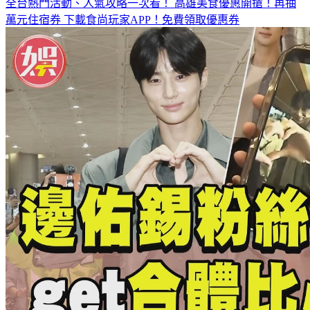
全台熱門活動、人氣攻略一次看！
高雄美食優惠開搶！再抽
萬元住宿券
下載食尚玩家APP！免費領取優惠券