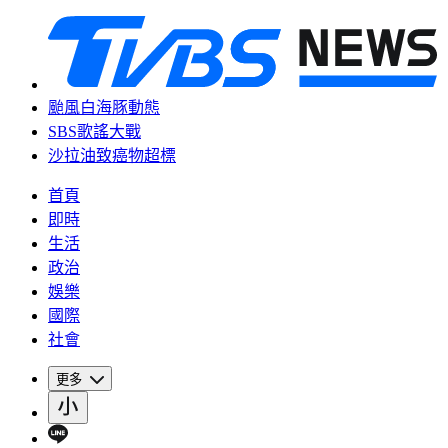
颱風白海豚動態
SBS歌謠大戰
沙拉油致癌物超標
首頁
即時
生活
政治
娛樂
國際
社會
更多