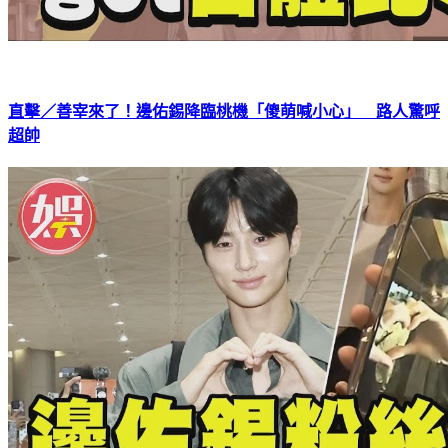
直擊／善宰來了！邊佑錫降臨桃機「傻萌喊小心」 路人驚呼
超帥