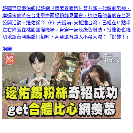
韓國男星邊佑錫以韓劇《背著善宰跑》晉升新一代韓劇男神，
本週末他將在台北舉辦兩場粉絲見面會，這也是他首度在台灣
公開活動。邊佑錫今（6）天提前2天抵達台灣，已經在11點半
左右降落在桃園國際機場，身穿一身灰綠色服裝，抵達後也親
切地跟台灣媒體打招呼，甚至還有路人不禁大喊：「好帥！」
娛樂