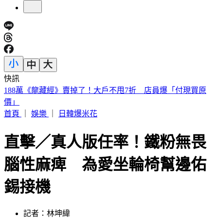
快訊
遠見天下創辦人高希均90歲辭世！「長壽5秘訣」曝 醫生也
認同
首頁
｜
娛樂
｜
日韓爆米花
直擊／真人版任率！鐵粉無畏
腦性麻痺 為愛坐輪椅幫邊佑
錫接機
記者：林坤緯