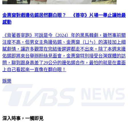
金惠奫對戲邊佑錫居然翻白眼？ 《善宰》片場一舉止讓她最
感動
《背著善宰跑》可說是今（2024）年的黑馬韓劇，雖然事前關
注度不高，但男女主角邊佑錫、金惠奫（ㄩㄣ）的演技加上細
膩劇情，讓許多觀眾在完結後遲遲都走不出來。除了本週末邊
佑錫即將來台舉辦粉絲見面會，金惠奫特別接受台灣媒體的訪
問，聊到跟身高差了29公分的邊佑錫合作，最怕的就是在畫面
上自己看起來一直像在翻白眼！
娛樂
深入時事，一觸即見