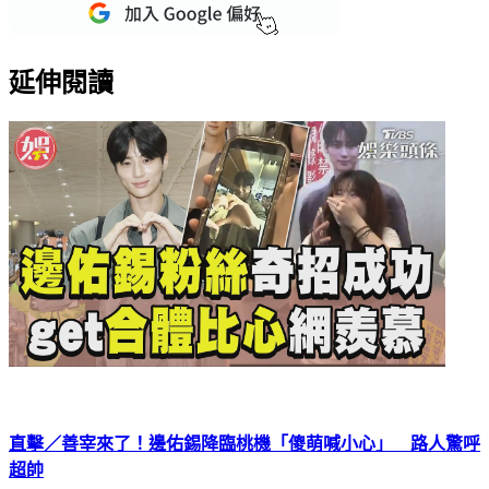
延伸閱讀
直擊／善宰來了！邊佑錫降臨桃機「傻萌喊小心」 路人驚呼
超帥