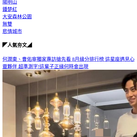
陽明山
鍾楚紅
大安森林公園
無雙
悲情城市
◤人氣夯文◢
何潤東、曹佑寧獨家專訪搶先看
8月緣分排行榜 這星座遇見心
靈夥伴
超準測字!這輩子正緣何時會出現