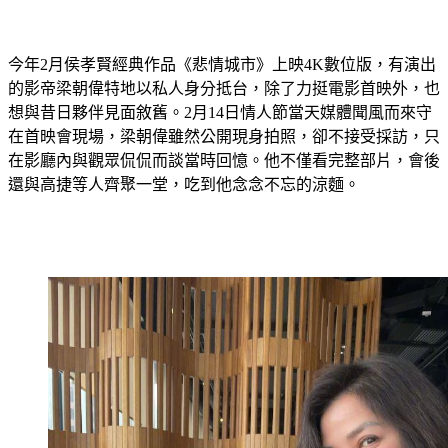
今年2月侯孝賢經典作品《悲情城市》上映4K數位版，有演出
的影帝梁朝偉特地以私人身分抵台，除了力挺電影首映外，也
想與昔日夥伴見面敘舊。2月14日情人節當天媒體聞風而來守
在首映會現場，梁朝偉雖然公開現身拍照，卻不接受採訪，只
在影廳內與觀眾侃侃而談當時回憶。他不僅看完整部片，會後
還與高捷等人齊聚一堂，吃到他念念不忘的涼麵。