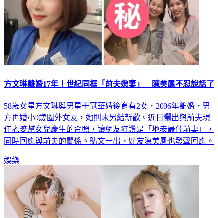
方文琳離婚17年！世紀同框「前夫嫩妻」 陳美鳳不忍說話了
58歲女星方文琳與男星于冠華婚後育有2女，2006年離婚，男
方再婚小9歲圈外女友，她則未另結新歡。近日曬出與前夫現
任老婆幫女兒慶生的合照，讓網友狂讚是「地表最佳前妻」，
同時回應與前夫的關係。貼文一出，好友陳美鳳也發聲回應。
娛樂