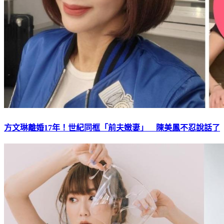
方文琳離婚17年！世紀同框「前夫嫩妻」 陳美鳳不忍說話了