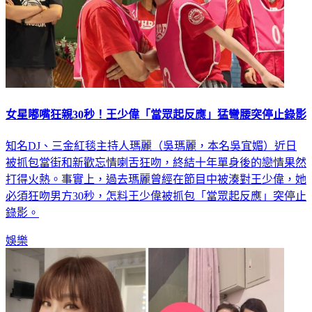
女星嘟嘴狂親30秒！王少偉「當眾起反應」猛彎腰突停止錄影
知名DJ、三金紅毯主持人瑪麗（吳瑪麗，本名吳宜媚）近日
被抓包當街和新歡忘情喇舌狂吻，終結十年單身後的戀情果然
打得火熱。事實上，過去瑪麗曾經在節目中被湊對王少偉，她
必須狂吻男方30秒，怎料王少偉被抓包「當眾起反應」突停止
錄影。
娛樂