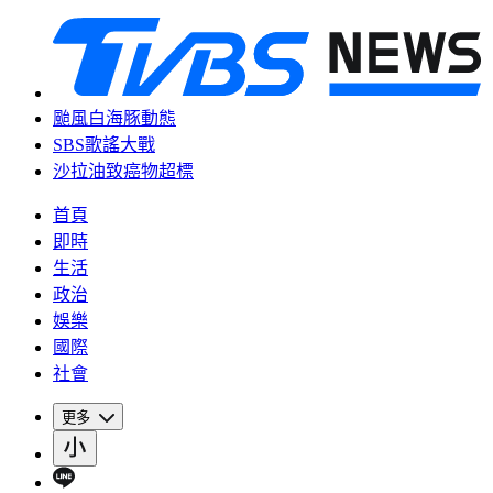
颱風白海豚動態
SBS歌謠大戰
沙拉油致癌物超標
首頁
即時
生活
政治
娛樂
國際
社會
更多