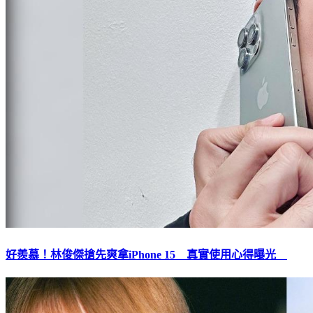
好羨慕！林俊傑搶先爽拿iPhone 15 真實使用心得曝光