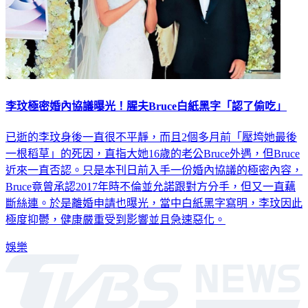
李玟極密婚內協議曝光！腥夫Bruce白紙黑字「認了偷吃」
已逝的李玟身後一直很不平靜，而且2個多月前「壓垮她最後
一根稻草」的死因，直指大她16歲的老公Bruce外遇，但Bruce
近來一直否認。只是本刊日前入手一份婚內協議的極密內容，
Bruce竟曾承認2017年時不倫並允諾跟對方分手，但又一直藕
斷絲連。於是離婚申請也曝光，當中白紙黑字寫明，李玟因此
極度抑鬱，健康嚴重受到影響並且急速惡化。
娛樂