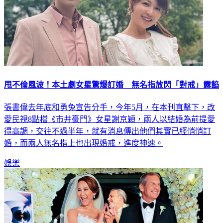
甩不倫風波！本土劇女星驚爆訂婚 無名指放閃「對戒」露餡
張書偉去年底和勇兔宣告分手，今年5月，在本刊直擊下，改
愛民視8點檔《市井豪門》女星謝京穎，兩人以結婚為前提愛
得高調，交往不過半年，就有消息傳出他們其實已經悄悄訂
婚，而兩人無名指上也出現婚戒，進度神速。
娛樂