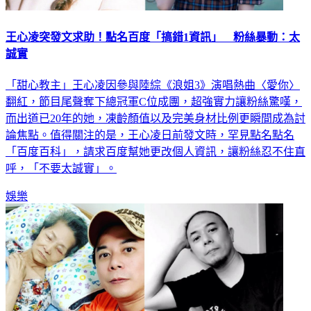
王心凌突發文求助！點名百度「搞錯1資訊」 粉絲暴動：太
誠實
「甜心教主」王心凌因參與陸綜《浪姐3》演唱熱曲〈愛你〉
翻紅，節目尾聲奪下總冠軍C位成團，超強實力讓粉絲驚嘆，
而出道已20年的她，凍齡顏值以及完美身材比例更瞬間成為討
論焦點。值得關注的是，王心凌日前發文時，罕見點名點名
「百度百科」，請求百度幫她更改個人資訊，讓粉絲忍不住直
呼，「不要太誠實」。
娛樂