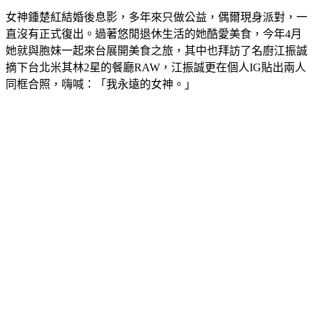
女神鍾楚紅結婚後息影，多年來只做公益，偶爾現身派對，一
直沒有正式復出。過著悠閒退休生活的她酷愛美食，今年4月
她就與胞妹一起來台展開美食之旅，其中也拜訪了名廚江振誠
摘下台北米其林2星的餐廳RAW，江振誠更在個人IG貼出兩人
同框合照，嗨喊：「我永遠的女神。」