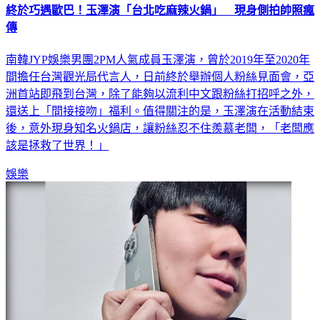
終於巧遇歐巴！玉澤演「台北吃麻辣火鍋」 現身側拍帥照瘋
傳
南韓JYP娛樂男團2PM人氣成員玉澤演，曾於2019年至2020年
間擔任台灣觀光局代言人，日前終於舉辦個人粉絲見面會，亞
洲首站即飛到台灣，除了能夠以流利中文跟粉絲打招呼之外，
還送上「間接接吻」福利。值得關注的是，玉澤演在活動結束
後，意外現身知名火鍋店，讓粉絲忍不住羨慕老闆，「老闆應
該是拯救了世界！」
娛樂