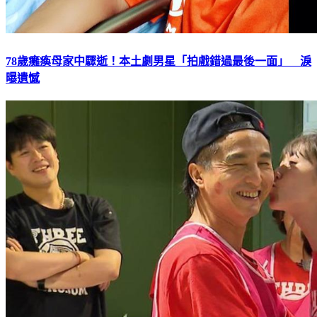
78歲癱瘓母家中驟逝！本土劇男星「拍戲錯過最後一面」 淚
曝遺憾