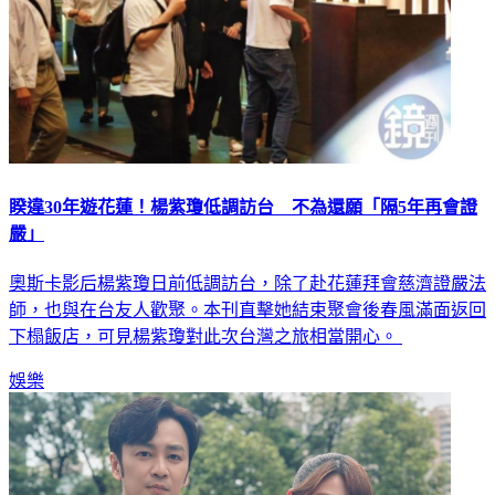
睽違30年遊花蓮！楊紫瓊低調訪台 不為還願「隔5年再會證
嚴」
奧斯卡影后楊紫瓊日前低調訪台，除了赴花蓮拜會慈濟證嚴法
師，也與在台友人歡聚。本刊直擊她結束聚會後春風滿面返回
下榻飯店，可見楊紫瓊對此次台灣之旅相當開心。
娛樂