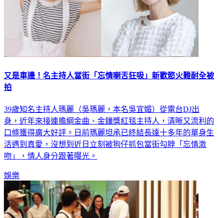
又是車邊！名主持人當街「忘情喇舌狂吸」新歡慾火難耐全被
拍
39歲知名主持人瑪麗（吳瑪麗，本名吳宜媚）從電台DJ出
身，近年來接連擔綱金曲、金鐘獎紅毯主持人，清晰又流利的
口條獲得廣大好評。日前瑪麗坦承已終結長達十多年的單身生
活遇到真愛，沒想到近日立刻被狗仔抓包當街勾脖「忘情激
吻」，情人身分跟著曝光。
娛樂