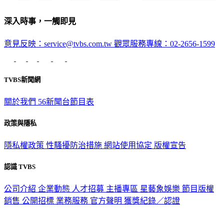
深入時事，一觸即見
意見反映：service@tvbs.com.tw
觀眾服務專線：02-2656-1599
TVBS新聞網
關於我們
56新聞台節目表
政策與隱私
隱私權政策
性騷擾防治措施
網站使用協定
版權宣告
認識 TVBS
公司介紹
企業動態
人才招募
主播專區
星藝象娛樂
節目版權
銷售
公開招標
業務服務
官方聲明
獲獎紀錄／認證