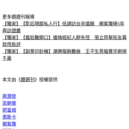
更多鏡週刊報導
【獨家】【影后現蹤私人行】低調訪台非還願　楊紫瓊隔5年
再訪證嚴
【獨家】【尷尬難開口】連換經紀人醉失控　張立昂幫街友募
款甩負評
【獨家】【副業印鈔機】潮牌服飾難做　王子生意腦賣牙刷撈
千萬
本文由《
鏡週刊
》授權提供
周潤發
梁朝偉
郭富城
奧斯卡
楊紫瓊