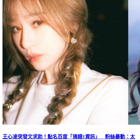
王心凌突發文求助！點名百度「搞錯1資訊」 粉絲暴動：太