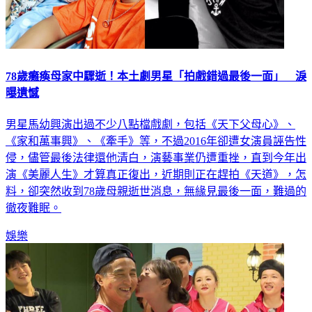
78歲癱瘓母家中驟逝！本土劇男星「拍戲錯過最後一面」 淚
曝遺憾
男星馬幼興演出過不少八點檔戲劇，包括《天下父母心》、
《家和萬事興》、《牽手》等，不過2016年卻遭女演員誣告性
侵，儘管最後法律還他清白，演藝事業仍遭重挫，直到今年出
演《美麗人生》才算真正復出，近期則正在趕拍《天道》，怎
料，卻突然收到78歲母親逝世消息，無緣見最後一面，難過的
徹夜難眠。
娛樂