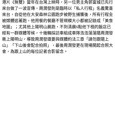
港片《無雙》當年在台灣上映時，另一位男主角郭富城已先行
來台做了一波宣傳，周潤發則是臨時以「私人行程」名義驚喜
來台，自從他在大安森林公園跑步被野生捕獲後，所有行程全
被媒體追著跑，他用餐的餐廳不管規模大小都被記錄成「美食
地圖」；尤其他上陽明山晨跑，不到清晨6點他下榻的飯店已
經有一群媒體等候，十幾輛採訪車組成車隊浩浩蕩蕩隨周潤發
衝上陽明山，導致周潤發還要與媒體約法三章「請勿跟隨上
山」「下山後會配合拍照」，最後周潤發更在現場開起合照大
會，為跟上山的每位記者合影留念。