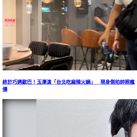
終於巧遇歐巴！玉澤演「台北吃麻辣火鍋」 現身側拍帥照瘋
傳