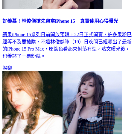
好羨慕！林俊傑搶先爽拿iPhone 15 真實使用心得曝光
蘋果iPhone 15系列日前開放預購，22日正式開賣，許多果粉已
經等不及要搶購，不過林俊傑昨（19）日晚間已經曬出了最新
的iPhone 15 Pro Max，原鈦色看起來俐落有型，貼文曝光後，
也羨煞了一票粉絲。
娛樂