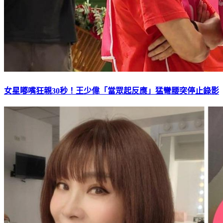
女星嘟嘴狂親30秒！王少偉「當眾起反應」猛彎腰突停止錄影