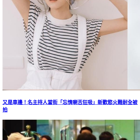
又是車邊！名主持人當街「忘情喇舌狂吸」新歡慾火難耐全被
拍