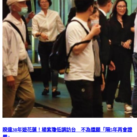
睽違30年遊花蓮！楊紫瓊低調訪台 不為還願「隔5年再會證