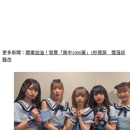
更多新聞：
開車加油！發票「爽中1000萬」1秒買房　獎落這
縣市