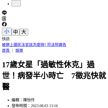
快訊
連戰二媳婦罕動怒！重砲轟財政部：太不負責任
首頁
｜
娛樂
17歲女星「過敏性休克」過
世！病發半小時亡 7徵兆快就
醫
編輯：陳怡伶
發佈時間：2023.08.03 13:16