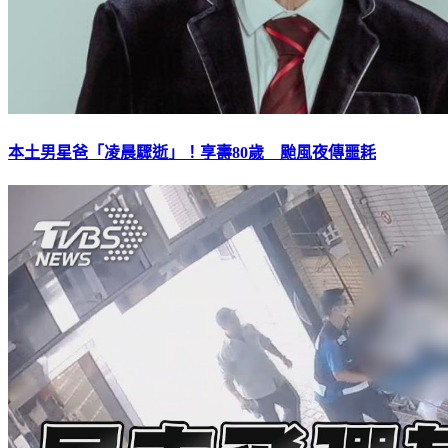
本土男星爸「凌晨驟逝」！享壽80歲 颱風夜傳噩耗