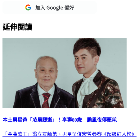
延伸閱讀
本土男星爸「凌晨驟逝」！享壽80歲 颱風夜傳噩耗
「金曲歌王」翁立友師弟、男星吳俊宏曾參賽《超級紅人榜》