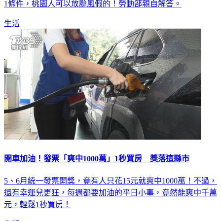
1條件，桃園人可以放颱風假的！勞動部親自解答。
生活
開車加油！發票「爽中1000萬」1秒買房 獎落這縣市
5、6月統一發票開獎，竟有人只花15元就爽中1000萬！不過，
還有幸運兒更狂，每週都要加油的平日小事，竟然能爽中千萬
元，輕鬆1秒買房！