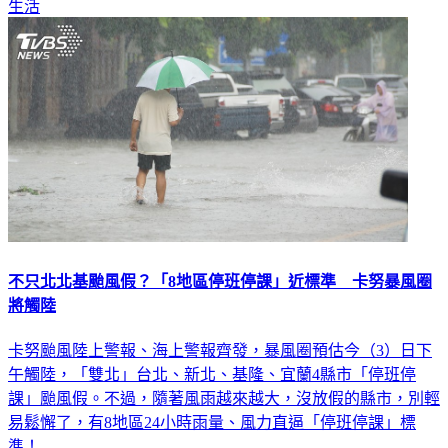
生活
不只北北基颱風假？「8地區停班停課」近標準 卡努暴風圈
將觸陸
卡努颱風陸上警報、海上警報齊發，暴風圈預估今（3）日下
午觸陸，「雙北」台北、新北、基隆、宜蘭4縣市「停班停
課」颱風假。不過，隨著風雨越來越大，沒放假的縣市，別輕
易鬆懈了，有8地區24小時雨量、風力直逼「停班停課」標
準！