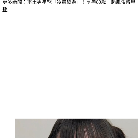
更多新聞：
本土男星爸「凌晨驟逝」！享壽80歲　颱風夜傳噩
耗