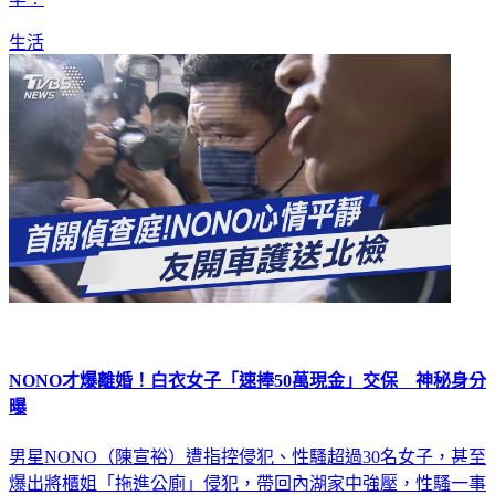
生活
NONO才爆離婚！白衣女子「速捧50萬現金」交保 神秘身分
曝
男星NONO（陳宣裕）遭指控侵犯、性騷超過30名女子，甚至
爆出將櫃姐「拖進公廁」侵犯，帶回內湖家中強壓，性騷一事