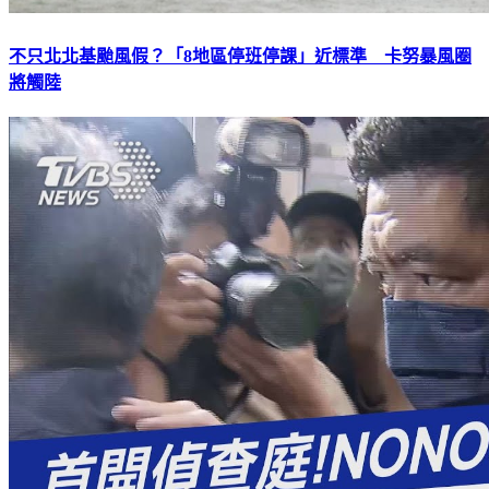
不只北北基颱風假？「8地區停班停課」近標準 卡努暴風圈
將觸陸