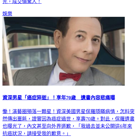
光，成交價驚人！
娛樂
資深男星「癌症猝逝」！享年70歲 遺書內容悲痛曝
慟！演藝圈殞落一顆星！資深美國男星保羅隱瞞病情，怎料突
然傳出噩耗，證實因為癌症過世，享壽70歲。對此，保羅遺書
也曝光了，內文甚至向外界道歉，「我過去並未公開這6年來
抗癌狀況，請接受我的歉意。」