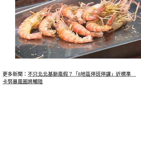
更多新聞：
不只北北基颱風假？「8地區停班停課」近標準　
卡努暴風圈將觸陸