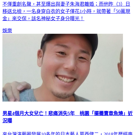
不僅重創名聲，甚至爆出與妻子朱海君離婚；而他昨（3）日
移送北檢，一名身穿白衣的女子僅花1小時，就帶著「50萬現
金」來交保，該名神秘女子身分曝光！
娛樂
男星4個月大女兒亡！悲痛消失5年 桃園「擺攤賣章魚燒」近
況曝
來台灣演藝圈發展10多年的日本藝人葛西健二，2018年歷經喪