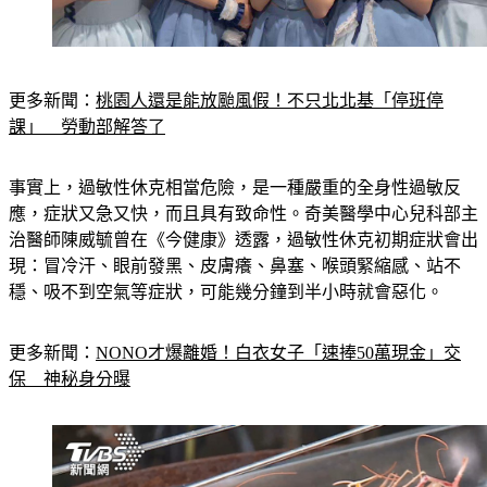
更多新聞：
桃園人還是能放颱風假！不只北北基「停班停
課」　勞動部解答了
事實上，過敏性休克相當危險，是一種嚴重的全身性過敏反
應，症狀又急又快，而且具有致命性。奇美醫學中心兒科部主
治醫師陳威毓曾在《今健康》透露，過敏性休克初期症狀會出
現：
冒冷汗、眼前發黑、皮膚癢、鼻塞、喉頭緊縮感、站不
穩、吸不到空氣
等症狀，可能幾分鐘到半小時就會惡化。
更多新聞：
NONO才爆離婚！白衣女子「速捧50萬現金」交
保　神秘身分曝