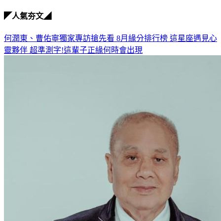
◤人氣夯文◢
何潤東、曹佑寧獨家專訪搶先看
8月緣分排行榜 這星座遇見心
靈夥伴
超準測字!這輩子正緣何時會出現