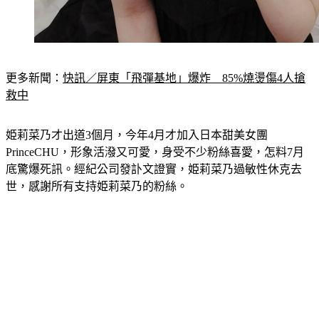
更多新聞：
快訊／屏東「飛彈基地」爆炸　85%燒燙傷4人搶
救中
姫莉菜乃才出道3個月，今年4月才加入日本甜美女團
PrinceCHU，形象活潑又可愛，身受不少粉絲喜愛，怎料7月
底驚爆死訊。經紀公司發訃文證實，姫莉菜乃過敏性休克去
世，感謝所有支持姫莉菜乃的粉絲。