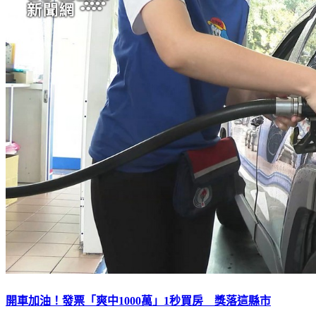
開車加油！發票「爽中1000萬」1秒買房 獎落這縣市