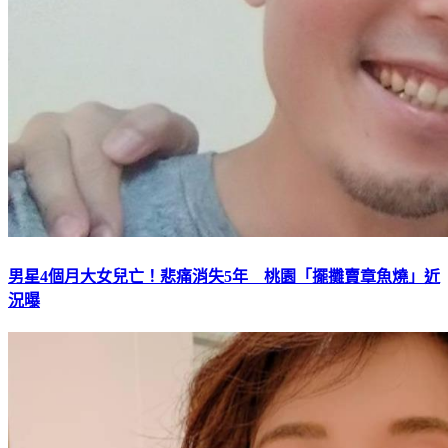
男星4個月大女兒亡！悲痛消失5年 桃園「擺攤賣章魚燒」近
況曝