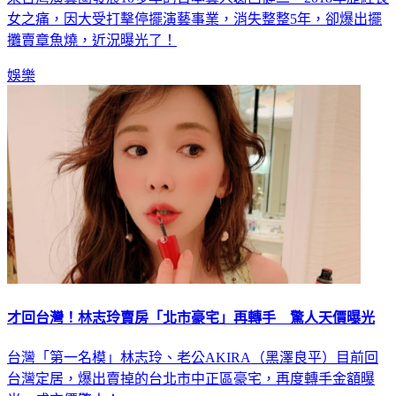
女之痛，因大受打擊停擺演藝事業，消失整整5年，卻爆出擺
攤賣章魚燒，近況曝光了！
娛樂
才回台灣！林志玲賣房「北市豪宅」再轉手 驚人天價曝光
台灣「第一名模」林志玲、老公AKIRA（黑澤良平）目前回
台灣定居，爆出賣掉的台北市中正區豪宅，再度轉手金額曝