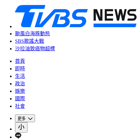
颱風白海豚動態
SBS歌謠大戰
沙拉油致癌物超標
首頁
即時
生活
政治
娛樂
國際
社會
更多