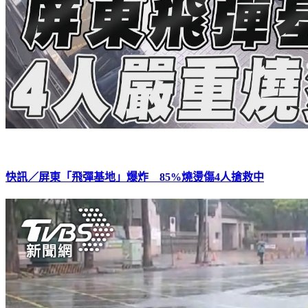
快訊／屏東「飛彈基地」爆炸 85%燒燙傷4人搶救中