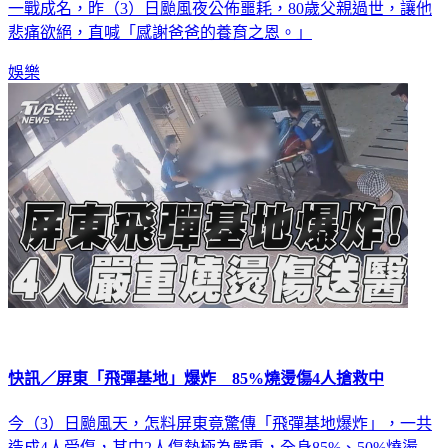
一戰成名，昨（3）日颱風夜公佈噩耗，80歲父親過世，讓他
悲痛欲絕，直喊「感謝爸爸的養育之恩。」
娛樂
快訊／屏東「飛彈基地」爆炸 85%燒燙傷4人搶救中
今（3）日颱風天，怎料屏東竟驚傳「飛彈基地爆炸」，一共
造成4人受傷，其中2人傷勢極為嚴重，全身85%、50%燒燙