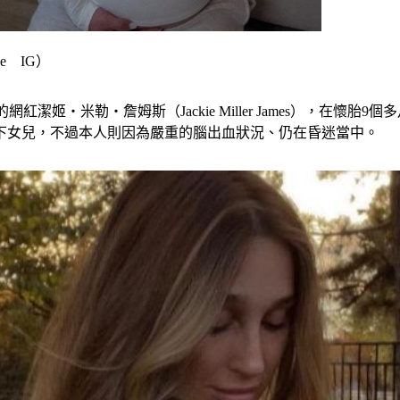
e IG）
紅的網紅潔姬‧米勒‧詹姆斯（Jackie Miller James），
下女兒，不過本人則因為嚴重的腦出血狀況、仍在昏迷當中。