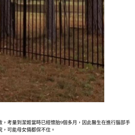
致，考量到潔姬當時已經懷胎9個多月，因此醫生在進行腦部手
院，可能母女倆都保不住。