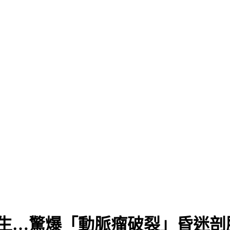
要生…驚爆「動脈瘤破裂」昏迷剖