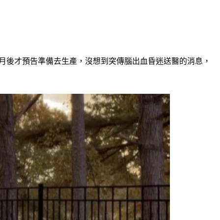
在懷胎9個多月後才預告準備去生產，沒想到突傳腦出血昏迷送醫的消息，