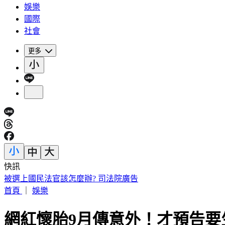
娛樂
國際
社會
更多
快訊
王凱靈堂曝光！黑色郵筒藏思念 70歲母缺席原因超催淚
首頁
｜
娛樂
網紅懷胎9月傳意外！才預告