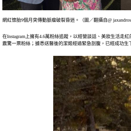
網紅懷胎9個月突傳動脈瘤破裂昏迷。（圖／翻攝自@ jaxandros
在Instagram上擁有4.6萬粉絲追蹤，以經營談話、美妝生活走
震驚一票粉絲；據悉送醫後的潔姬經過緊急剖腹，已經成功生