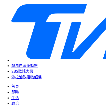
颱風白海豚動態
SBS歌謠大戰
沙拉油致癌物超標
首頁
即時
生活
政治