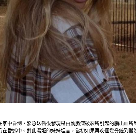
現在家中昏倒，緊急送醫後發現是由動脈瘤破裂所引起的腦出血所
仍在昏迷中。對此潔姬的妹妹坦言，當初如果再晚個幾分鐘到醫