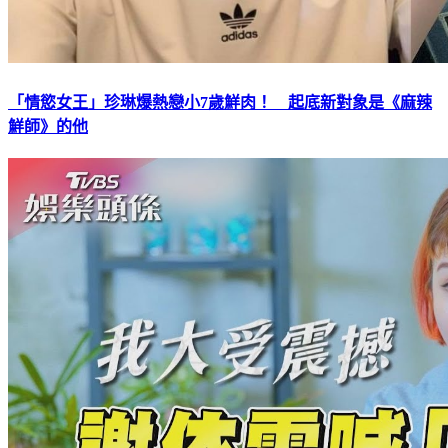
「情慾女王」珍琳爆熱戀小7歲鮮肉！ 起底新對象是《麻辣
鮮師》的他