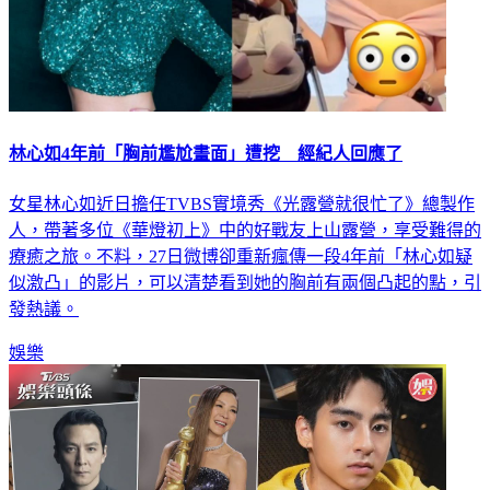
林心如4年前「胸前尷尬畫面」遭挖 經紀人回應了
女星林心如近日擔任TVBS實境秀《光露營就很忙了》總製作
人，帶著多位《華燈初上》中的好戰友上山露營，享受難得的
療癒之旅。不料，27日微博卻重新瘋傳一段4年前「林心如疑
似激凸」的影片，可以清楚看到她的胸前有兩個凸起的點，引
發熱議。
娛樂