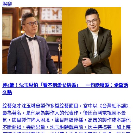
差4輪！沈玉琳怕「看不到愛女結婚」 一句話噴淚：希望活
久點
綜藝鬼才沈玉琳曾製作多檔綜藝節目，當中以《台灣紅不讓》
最為著名，是他身為製作人的代表作，後因台灣電視圈不景
氣，節目製作陷入困境，節目陸續停播，高昂的製作成本讓他
不斷虧損，幾經思量，沈玉琳轉戰幕前，因主持搞笑，加上時
不時的誇張肢體語言、語出驚人的金句自帶個人風格，讓他有