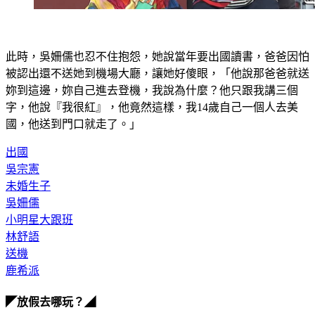
此時，吳姍儒也忍不住抱怨，她說當年要出國讀書，爸爸因怕
被認出還不送她到機場大廳，讓她好傻眼，「他說那爸爸就送
妳到這邊，妳自己進去登機，我說為什麼？他只跟我講三個
字，他說『我很紅』，他竟然這樣，我14歲自己一個人去美
國，他送到門口就走了。」
出國
吳宗憲
未婚生子
吳姍儒
小明星大跟班
林舒語
送機
鹿希派
◤放假去哪玩？◢