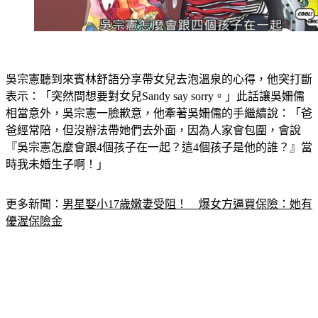
吳宗憲聽到來賓林舒語分享帶女兒去泡溫泉的心得，他突打斷
表示：「突然間想要對女兒Sandy say sorry。」此話讓吳姍儒
相當意外，吳宗憲一臉歉意，他牽著吳姍儒的手繼續說：「爸
爸經常陪，但沒辦法帶她們去外面，因為人家會包圍，會說
『吳宗憲怎麼會跟4個孩子在一起？這4個孩子是他的誰？』當
時我未婚生子啊！」
更多新聞：
男星娶小17歲嫩妻受阻！　爆女方逼買保險：她有
優渥保險金