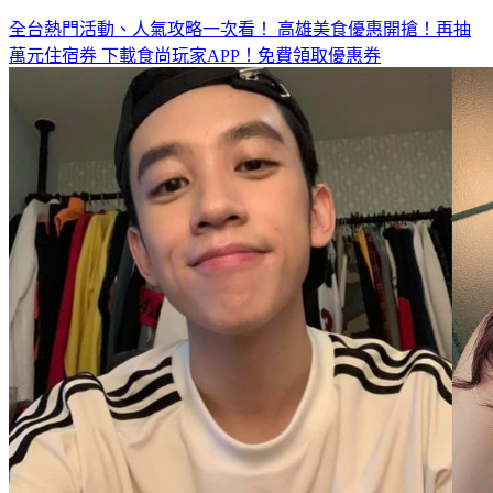
全台熱門活動、人氣攻略一次看！
高雄美食優惠開搶！再抽
萬元住宿券
下載食尚玩家APP！免費領取優惠券