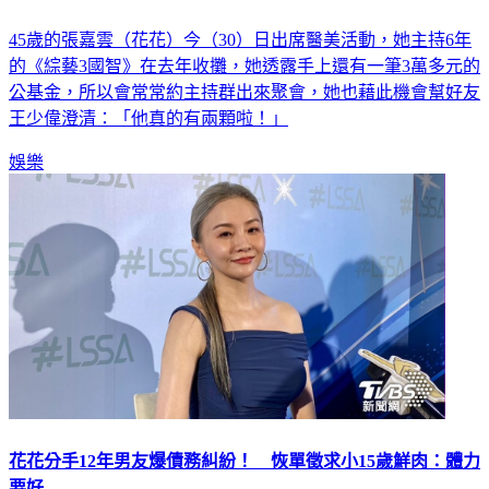
45歲的張嘉雲（花花）今（30）日出席醫美活動，她主持6年
的《綜藝3國智》在去年收攤，她透露手上還有一筆3萬多元的
公基金，所以會常常約主持群出來聚會，她也藉此機會幫好友
王少偉澄清：「他真的有兩顆啦！」
娛樂
花花分手12年男友爆債務糾紛！ 恢單徵求小15歲鮮肉：體力
要好