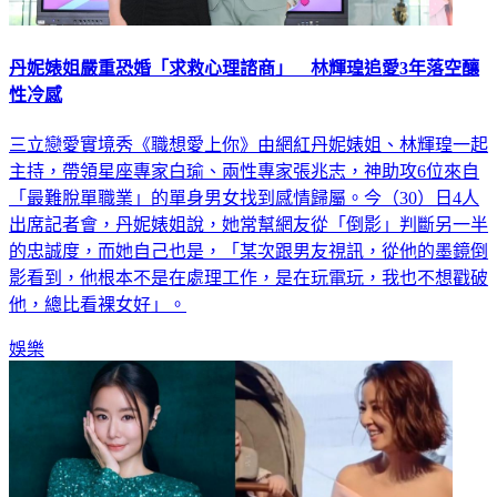
丹妮婊姐嚴重恐婚「求救心理諮商」 林輝瑝追愛3年落空釀
性冷感
三立戀愛實境秀《職想愛上你》由網紅丹妮婊姐、林輝瑝一起
主持，帶領星座專家白瑜、兩性專家張兆志，神助攻6位來自
「最難脫單職業」的單身男女找到感情歸屬。今（30）日4人
出席記者會，丹妮婊姐說，她常幫網友從「倒影」判斷另一半
的忠誠度，而她自己也是，「某次跟男友視訊，從他的墨鏡倒
影看到，他根本不是在處理工作，是在玩電玩，我也不想戳破
他，總比看裸女好」。
娛樂