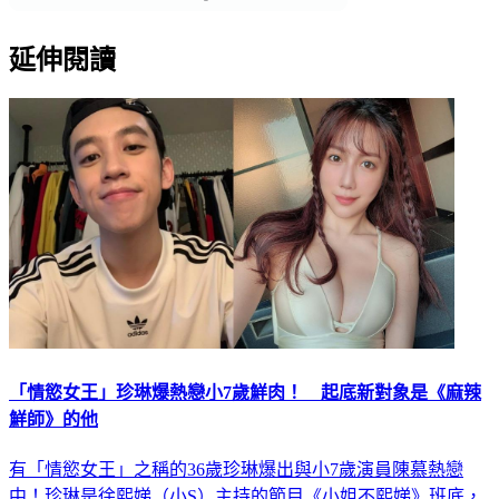
延伸閱讀
「情慾女王」珍琳爆熱戀小7歲鮮肉！ 起底新對象是《麻辣
鮮師》的他
有「情慾女王」之稱的36歲珍琳爆出與小7歲演員陳慕熱戀
中！珍琳是徐熙娣（小S）主持的節目《小姐不熙娣》班底，
身材火辣、敢言；陳慕曾是新銳演員，現已淡出轉往高科技業