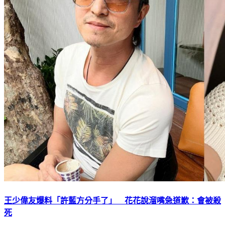
王少偉友爆料「許藍方分手了」 花花說溜嘴急道歉：會被殺
死