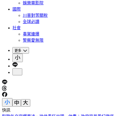
娛樂電影院
國際
川普對等關稅
全球必讀
社會
毒駕連爆
警察愛無限
更多
快訊