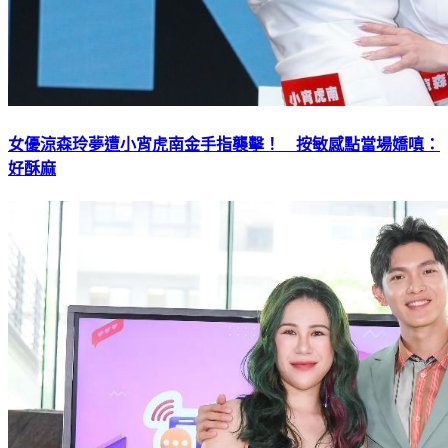
女優涼森玲夢遭小宵虎南金手指襲擊！ 按敏感點當場嬌嗔：
好酥麻