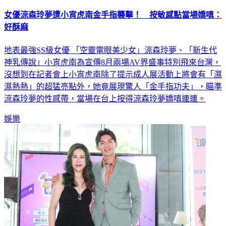
女優涼森玲夢遭小宵虎南金手指襲擊！ 按敏感點當場嬌嗔：
好酥麻
地表最強SS級女優 「空靈電眼美少女」涼森玲夢、「新生代
神乳傳說」小宵虎南為宣傳8月兩場AV界盛事特別飛來台灣，
沒想到在記者會上小宵虎南除了提示成人展活動上將會有「濕
濕熱熱」的超猛亮點外，她竟展現驚人「金手指功夫」，瞄準
涼森玲夢的性感帶，當場在台上按得涼森玲夢嬌嗔連連。
娛樂