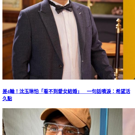
差4輪！沈玉琳怕「看不到愛女結婚」 一句話噴淚：希望活
久點