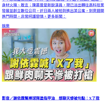
發展並創立數位公司，近日兩人被拍到進出某公寓，刻意錯開
進門時間，非常呵護戀情。更多新聞：
娛樂
影音／謝依霖幫棒球隊塗指甲油 想聊天慘被句點：X了我
娛樂