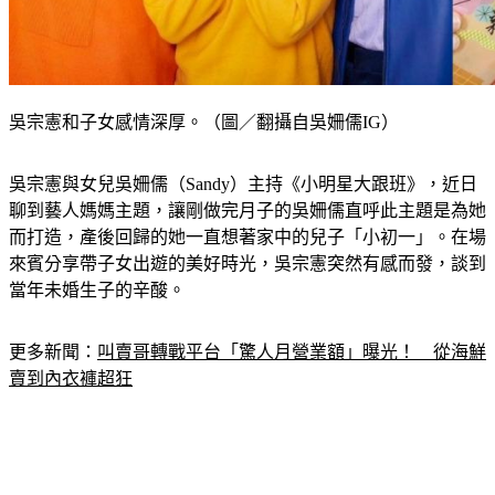
吳宗憲和子女感情深厚。（圖／翻攝自吳姍儒IG）
吳宗憲與女兒吳姍儒（Sandy）主持《小明星大跟班》，近日
聊到藝人媽媽主題，讓剛做完月子的吳姍儒直呼此主題是為她
而打造，產後回歸的她一直想著家中的兒子「小初一」。在場
來賓分享帶子女出遊的美好時光，吳宗憲突然有感而發，談到
當年未婚生子的辛酸。
更多新聞：
叫賣哥轉戰平台「驚人月營業額」曝光！　從海鮮
賣到內衣褲超狂