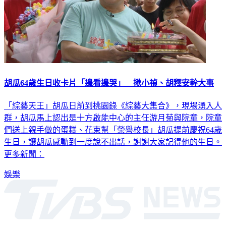
胡瓜64歲生日收卡片「邊看邊哭」 揪小禎、胡釋安幹大事
「綜藝天王」胡瓜日前到桃園錄《綜藝大集合》，現場湧入人
群，胡瓜馬上認出是十方啟能中心的主任游月菊與院童，院童
們送上親手做的蛋糕、花束幫「榮譽校長」胡瓜提前慶祝64歲
生日，讓胡瓜感動到一度說不出話，謝謝大家記得他的生日。
更多新聞：
娛樂