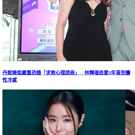
丹妮婊姐嚴重恐婚「求救心理諮商」 林輝瑝追愛3年落空釀
性冷感