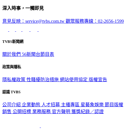
深入時事，一觸即見
意見反映：service@tvbs.com.tw
觀眾服務專線：02-2656-1599
TVBS新聞網
關於我們
56新聞台節目表
政策與隱私
隱私權政策
性騷擾防治措施
網站使用協定
版權宣告
認識 TVBS
公司介紹
企業動態
人才招募
主播專區
星藝象娛樂
節目版權
銷售
公開招標
業務服務
官方聲明
獲獎紀錄／認證