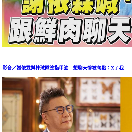
影音／謝依霖幫棒球隊塗指甲油 想聊天慘被句點：X了我