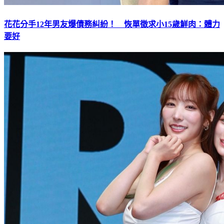
花花分手12年男友爆債務糾紛！ 恢單徵求小15歲鮮肉：體力
要好