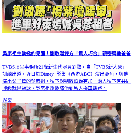
吳彥祖主動邀約見面！劉敬曝雙方「驚人巧合」親密稱他爸爸
TVBS頂尖事務所21歲新生代演員劉敬，自「TVBS新人營」
訓練出道，近日於Disney+影集《西遊ABC》演出要角，與他
演出父子檔的吳彥祖，私下對劉敬照顧有加，兩人私下有共同
興趣就是籃球，吳彥祖還邀請他到私人拖車觀賽。
娛樂