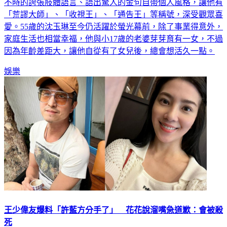
「荒謬大師」、「收視王」、「通告王」等稱號，深受觀眾喜
愛。55歲的沈玉琳至今仍活躍於螢光幕前，除了事業得意外，
家庭生活也相當幸福，他與小17歲的老婆芽芽育有一女，不過
因為年齡差距大，讓他自從有了女兒後，總會想活久一點。
娛樂
王少偉友爆料「許藍方分手了」 花花說溜嘴急道歉：會被殺
死