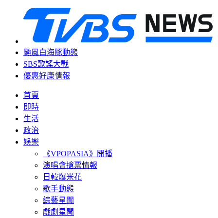
颱風白海豚動態
SBS歌謠大戰
優惠好康情報
首頁
即時
生活
政治
娛樂
《VPOPASIA》開播
演唱會搶票情報
日韓爆米花
歌手動態
綜藝星聞
戲劇星聞