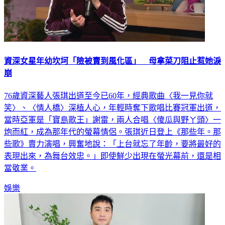
資深女星年幼坎坷「險被賣到風化區」 母拿菜刀阻止惹她淚
崩
76歲資深藝人張琪出道至今已60年，經典歌曲〈我一見你就
笑〉、〈情人橋〉深植人心，年輕時奪下歌唱比賽冠軍出道，
當時亞軍是「寶島歌王」謝雷，兩人合唱〈傻瓜與野ㄚ頭〉一
炮而紅，成為那年代的螢幕情侶。張琪近日登上《那些年。那
些歌》賣力演唱，興奮地說：「上台就忘了年齡，要將最好的
表現出來，為舞台效忠。」即使鮮少出現在螢光幕前，還是相
當敬業。
娛樂