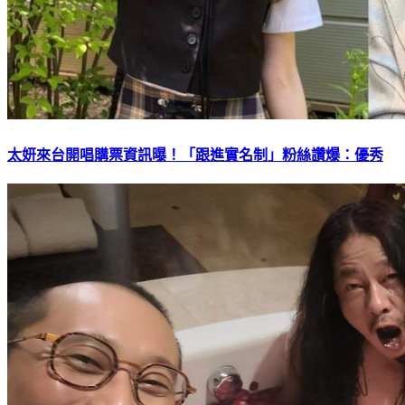
太妍來台開唱購票資訊曝！「跟進實名制」粉絲讚爆：優秀