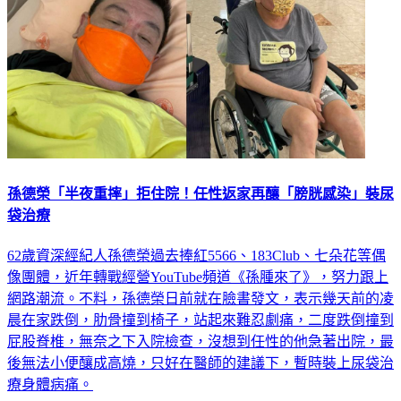
孫德榮「半夜重摔」拒住院！任性返家再釀「膀胱感染」裝尿
袋治療
62歲資深經紀人孫德榮過去捧紅5566、183Club、七朵花等偶
像團體，近年轉戰經營YouTube頻道《孫腫來了》，努力跟上
網路潮流。不料，孫德榮日前就在臉書發文，表示幾天前的凌
晨在家跌倒，肋骨撞到椅子，站起來難忍劇痛，二度跌倒撞到
屁股脊椎，無奈之下入院檢查，沒想到任性的他急著出院，最
後無法小便釀成高燒，只好在醫師的建議下，暫時裝上尿袋治
療身體病痛。