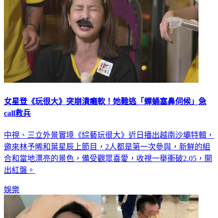
女星登《玩很大》突崩潰癱軟！她難逃「蟬蛹塞鼻伺候」急
call救兵
中視、三立外景實境《綜藝玩很大》近日播出越南沙壩特輯，
邀來林予晞和葉星辰上節目，2人都是第一次參與，新鮮的組
合和當地漂亮的景色，備受觀眾喜愛，收視一舉衝破2.05，開
出紅盤。
娛樂