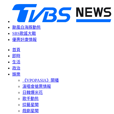
颱風白海豚動態
SBS歌謠大戰
優惠好康情報
首頁
即時
生活
政治
娛樂
《VPOPASIA》開播
演唱會搶票情報
日韓爆米花
歌手動態
綜藝星聞
戲劇星聞