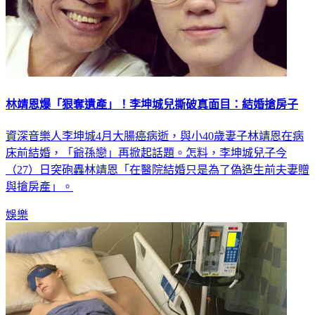
林靖恩爆「狠奪遺產」！李坤城兒撕破真面目：結婚搶房子
資深音樂人李坤城4月大腸癌病逝，與小40歲妻子林靖恩在病
床前結婚，「爺孫戀」再掀起話題。怎料，李坤城兒子今
（27）日突砲轟林靖恩「在醫院結婚只是為了偽造生前夫妻贈
與搶房產」。
娛樂