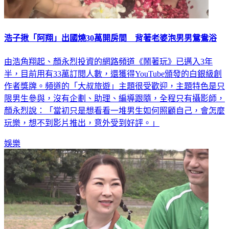
浩子揪「阿翔」出國燒30萬開房間 背著老婆泡男男鴛鴦浴
由浩角翔起、顏永烈投資的網路頻道《鬧著玩》已邁入3年
半，目前用有33萬訂閱人數，還獲得YouTube頒發的白銀級創
作者獎牌。頻道的「大叔旅遊」主題很受歡迎，主題特色是只
限男生參與，沒有企劃、助理、編導跟隨，全程只有攝影師，
顏永烈說：「當初只是想看看一堆男生如何照顧自己，會怎麼
玩樂，想不到影片推出，意外受到好評。」
娛樂