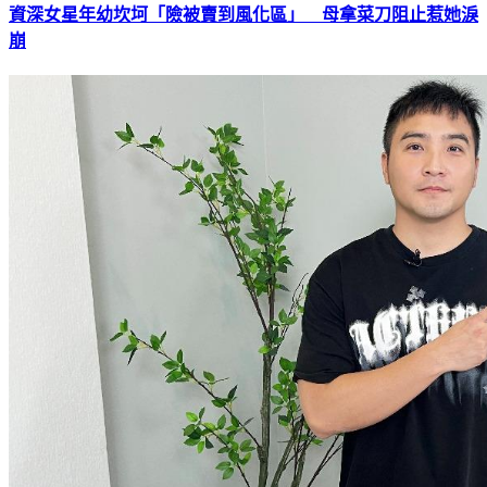
資深女星年幼坎坷「險被賣到風化區」 母拿菜刀阻止惹她淚
崩