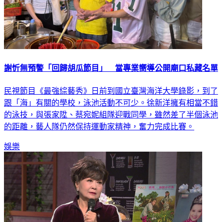
謝忻無預警「回歸胡瓜節目」 當專業嚮導公開廟口私藏名單
民視節目《最強綜藝秀》日前到國立臺灣海洋大學錄影，到了
跟「海」有關的學校，泳池活動不可少。徐新洋擁有相當不錯
的泳技，與張家陞、蔡宛妮組隊迎戰同學，雖然差了半個泳池
的距離，藝人隊仍然保持運動家精神，奮力完成比賽。
娛樂