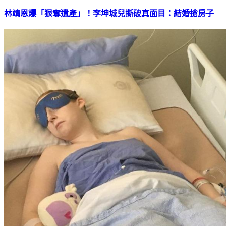
林靖恩爆「狠奪遺產」！李坤城兒撕破真面目：結婚搶房子