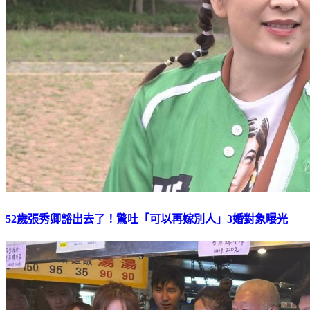
52歲張秀卿豁出去了！驚吐「可以再嫁別人」3婚對象曝光