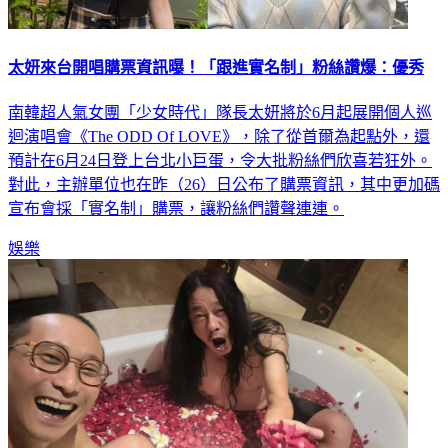
太妍來台開唱購票資訊曝！「跟進實名制」粉絲讚爆：優秀
南韓超人氣女團「少女時代」隊長太妍將於6月起展開個人巡
迴演唱會《The ODD Of LOVE》，除了從首爾為起點外，還
預計在6月24日登上台北小巨蛋，令大批粉絲們欣喜若狂外。
對此，主辦單位也在昨（26）日公布了購票資訊，其中更加碼
宣布會採「實名制」購票，讓粉絲們讚聲連連。
娛樂