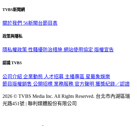
TVBS新聞網
關於我們
56新聞台節目表
政策與隱私
隱私權政策
性騷擾防治措施
網站使用協定
版權宣告
認識 TVBS
公司介紹
企業動態
人才招募
主播專區
星藝象娛樂
節目版權銷售
公開招標
業務服務
官方聲明
獲獎紀錄／認證
2026 © TVBS Media Inc. All Rights Reserved. 台北市內湖區瑞
光路451號 | 聯利媒體股份有限公司