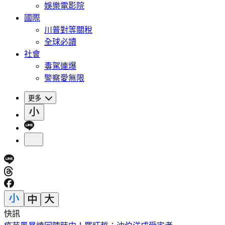
娛樂電影院
國際
川普對等關稅
全球必讀
社會
毒駕連爆
警察愛無限
更多
快訊