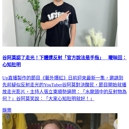
谷阿莫認了走光！下體遭反射「官方說法是手指」 曖昧回：
心知肚明
Up直播製作的節目《藝外爆紅》日前迎來最新一集，邀請到
先前疑似反射走光的YouTuber谷阿莫對決酸民，節目開始就播
放走光影片，主持人張立東順勢逼問：「水龍頭中的反射物為
何？」谷阿莫笑說：「大家心知肚明就好！」
娛樂