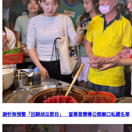
謝忻無預警「回歸胡瓜節目」 當專業嚮導公開廟口私藏名單