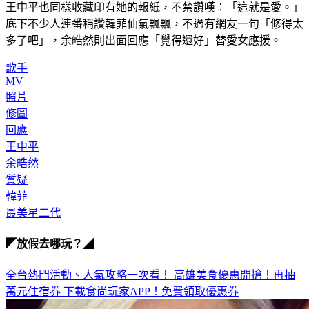
王中平也同樣收藏印有她的報紙，不禁讚嘆：「這就是愛。」
底下不少人連番稱讚韓菲仙氣飄飄，不過有網友一句「修得太
多了吧」，余皓然則出面回應「覺得還好」替愛女應援。
歌手
MV
照片
修圖
回應
王中平
余皓然
質疑
韓菲
最美星二代
◤放假去哪玩？◢
全台熱門活動、人氣攻略一次看！
高雄美食優惠開搶！再抽
萬元住宿券
下載食尚玩家APP！免費領取優惠券