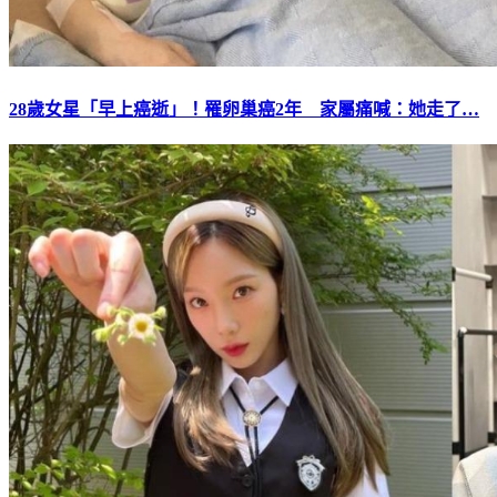
28歲女星「早上癌逝」！罹卵巢癌2年 家屬痛喊：她走了…