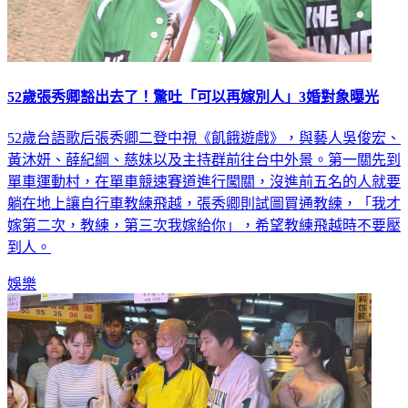
52歲張秀卿豁出去了！驚吐「可以再嫁別人」3婚對象曝光
52歲台語歌后張秀卿二登中視《飢餓遊戲》，與藝人吳俊宏、
黃沐妍、薛紀綱、慈妹以及主持群前往台中外景。第一關先到
單車運動村，在單車競速賽道進行闖關，沒進前五名的人就要
躺在地上讓自行車教練飛越，張秀卿則試圖買通教練，「我才
嫁第二次，教練，第三次我嫁給你」，希望教練飛越時不要壓
到人。
娛樂