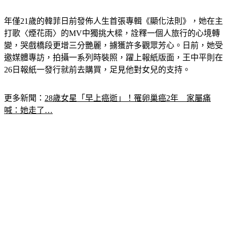
年僅21歲的韓菲日前發佈人生首張專輯《顯化法則》，她在主
打歌〈煙花雨〉的MV中獨挑大樑，詮釋一個人旅行的心境轉
變，哭戲橋段更增三分艷麗，擄獲許多觀眾芳心。日前，她受
邀媒體專訪，拍攝一系列時裝照，躍上報紙版面，王中平則在
26日報紙一發行就前去購買，足見他對女兒的支持。
更多新聞：
28歲女星「早上癌逝」！罹卵巢癌2年　家屬痛
喊：她走了…