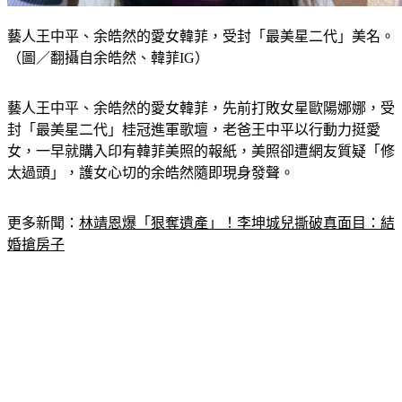
藝人王中平、余皓然的愛女韓菲，受封「最美星二代」美名。
（圖／翻攝自余皓然、韓菲IG）
藝人王中平、余皓然的愛女韓菲，先前打敗女星歐陽娜娜，受
封「最美星二代」桂冠進軍歌壇，老爸王中平以行動力挺愛
女，一早就購入印有韓菲美照的報紙，美照卻遭網友質疑「修
太過頭」，護女心切的余皓然隨即現身發聲。
更多新聞：
林靖恩爆「狠奪遺產」！李坤城兒撕破真面目：結
婚搶房子