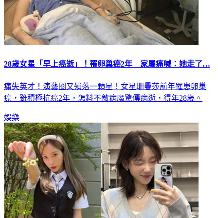
28歲女星「早上癌逝」！罹卵巢癌2年 家屬痛喊：她走了…
痛失英才！演藝圈又殞落一顆星！女星珊曼莎前年罹患卵巢
癌，雖積極抗癌2年，怎料不敵病魔驚傳病逝，得年28歲。
娛樂