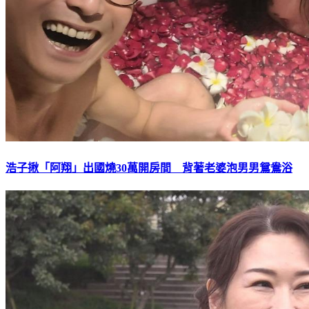
浩子揪「阿翔」出國燒30萬開房間 背著老婆泡男男鴛鴦浴