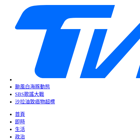
颱風白海豚動態
SBS歌謠大戰
沙拉油致癌物超標
首頁
即時
生活
政治