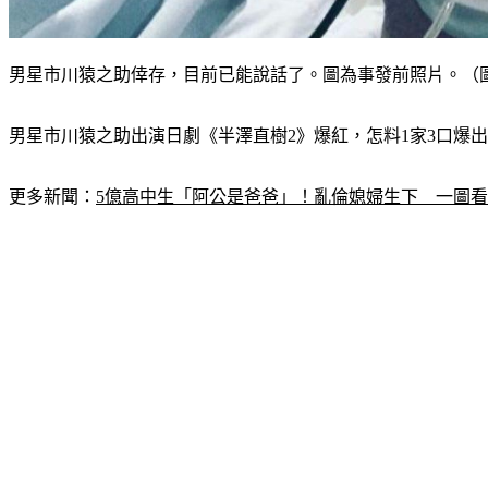
男星市川猿之助倖存，目前已能說話了。圖為事發前照片。（圖
男星市川猿之助出演日劇《半澤直樹2》爆紅，怎料1家3口爆
更多新聞：
5億高中生「阿公是爸爸」！亂倫媳婦生下　一圖