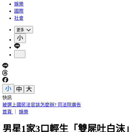
娛樂
國際
社會
更多
快訊
快訊／小刀證實離婚！「台玻駙馬」身分驚早已成過去式
首頁
｜
娛樂
男星1家3口輕生「雙屍吐白沫