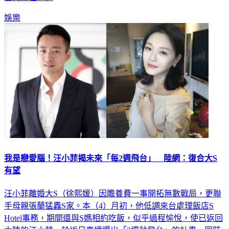
娛樂
我是戀愛腦！汪小菲揭未來「每2週飛台」 陸網：復合大S
有望
汪小菲離婚大S（徐熙媛）因贍養費一事開拓無數戰局，更聯
手母親張蘭猛轟S家。本（4）月初，他低調來台處理飯店S
Hotel事務，期間還與S媽相約吃飯，似乎過程愉悅，使已返回
大陸的汪小菲，於近日直播爆出「2週就飛台」的計畫，同時