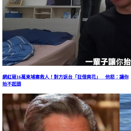
網紅砸16萬柬埔寨救人！對方返台「狂借爽花」 他怒：讓你
抬不起頭