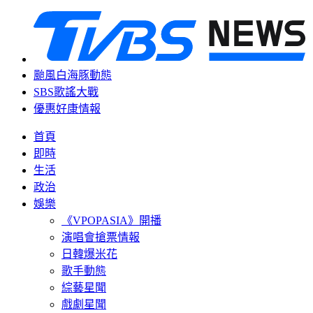
颱風白海豚動態
SBS歌謠大戰
優惠好康情報
首頁
即時
生活
政治
娛樂
《VPOPASIA》開播
演唱會搶票情報
日韓爆米花
歌手動態
綜藝星聞
戲劇星聞