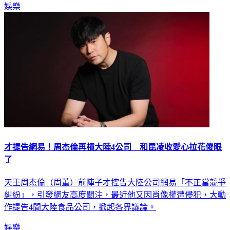
才提告網易！周杰倫再槓大陸4公司 和昆凌收愛心拉花傻眼
了
天王周杰倫（周董）前陣子才控告大陸公司網易「不正當競爭
糾紛」，引發網友高度關注，最近他又因肖像權遭侵犯，大動
作提告4間大陸食品公司，掀起各界議論。
娛樂