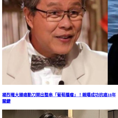
楊烈罹大腸癌動刀開出整串「葡萄腫瘤」！親曝成功抗癌18年
關鍵