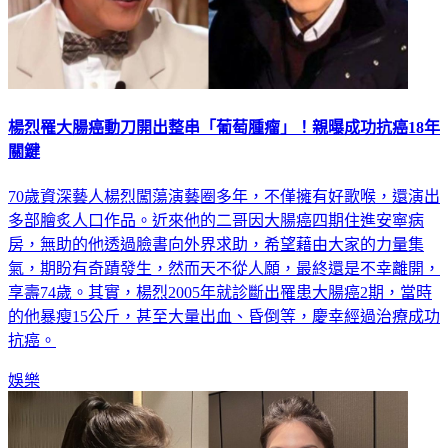
楊烈罹大腸癌動刀開出整串「葡萄腫瘤」！親曝成功抗癌18年
關鍵
70歲資深藝人楊烈闖蕩演藝圈多年，不僅擁有好歌喉，還演出
多部膾炙人口作品。近來他的二哥因大腸癌四期住進安寧病
房，無助的他透過臉書向外界求助，希望藉由大家的力量集
氣，期盼有奇蹟發生，然而天不從人願，最終還是不幸離開，
享壽74歲。其實，楊烈2005年就診斷出罹患大腸癌2期，當時
的他暴瘦15公斤，甚至大量出血、昏倒等，慶幸經過治療成功
抗癌。
娛樂