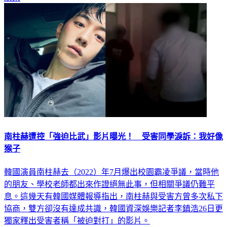
南柱赫遭控「強迫比武」影片曝光！ 受害同學淚訴：我好像
猴子
韓國演員南柱赫去（2022）年7月爆出校園霸凌爭議，當時他
的朋友、學校老師都出來作證絕無此事，但相關爭議仍難平
息。這幾天有韓國媒體報導指出，南柱赫與受害方曾多次私下
協商，雙方卻沒有達成共識，韓國資深娛樂記者李鎮浩26日更
獨家釋出受害者稱「被迫對打」的影片。