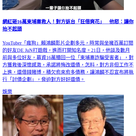
網紅砸16萬柬埔寨救人！對方返台「狂借爽花」 他怒：讓你
抬不起頭
YouTuber「瘋狗」賴鴻麟影片企劃多元，時常與坐擁百萬訂閱
的好友DE JuN打遊戲，進而打開知名度。21日，他談及數月
前與多位好友，募資16萬贖回一位「柬埔寨詐騙受害者」，對
方獲救後深懷感激，承諾將悔改還債，怎料，對方非但工作不
上進，還借錢賭博，積欠愈來愈多債務，讓鴻麟不忍宣布將執
行「討債企劃」，脅迫對方好好還債。
娛樂