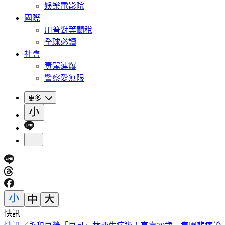
娛樂電影院
國際
川普對等關稅
全球必讀
社會
毒駕連爆
警察愛無限
更多
快訊