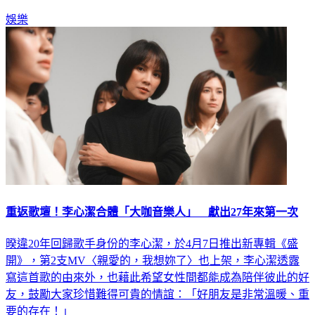
娛樂
重返歌壇！李心潔合體「大咖音樂人」 獻出27年來第一次
暌違20年回歸歌手身份的李心潔，於4月7日推出新專輯《盛
開》，第2支MV〈親愛的，我想妳了〉也上架，李心潔透露
寫這首歌的由來外，也藉此希望女性間都能成為陪伴彼此的好
友，鼓勵大家珍惜難得可貴的情誼：「好朋友是非常溫暖、重
要的存在！」