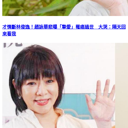
才情斷林俊逸！趙詠華悲曝「摯愛」罹癌過世 大哭：隔天回
來看我