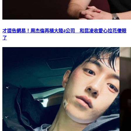
才提告網易！周杰倫再槓大陸4公司 和昆凌收愛心拉花傻眼
了