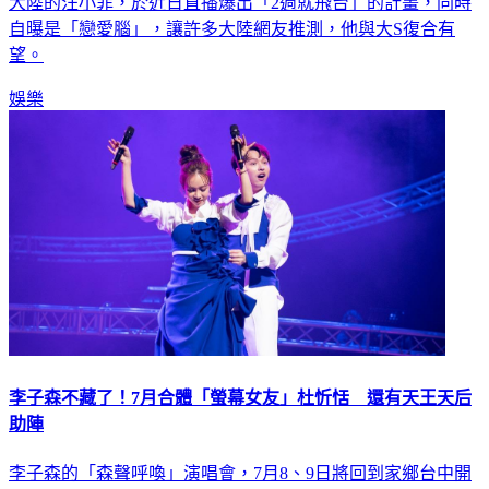
自曝是「戀愛腦」，讓許多大陸網友推測，他與大S復合有
望。
娛樂
李子森不藏了！7月合體「螢幕女友」杜忻恬 還有天王天后
助陣
李子森的「森聲呼喚」演唱會，7月8、9日將回到家鄉台中開
唱，今（26）日他也公開台中場每天會有2位嘉賓，其中1位就