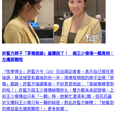
許藍方脖子「草莓痕跡」羞爆說了！ 揭王少偉僅一顆真相：
左邊那顆啦
「性學博士」許藍方今（26）日出席記者會，表示自己很在意
味道，無法接受有異味的另一半，現場發現她的脖子出現「草
莓」痕跡，許藍方強調單身，不好意思地說：「我被電棒燙到
的啦！」許藍方與王少偉傳緋聞許久，雙方都未承認戀情，之
前王少偉傳出只有「一顆」時，她幫忙澄清有2顆，但花花最
近又爆料王少偉只有一顆的秘密，對此許藍方解釋：「她看到
的應該是左邊那顆吧！」更多新聞：
娛樂