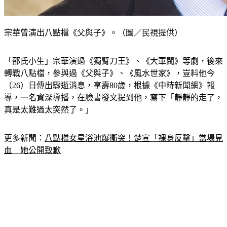
宗華曾演出八點檔《父與子》。（圖／民視提供）
「邵氏小生」宗華演過《獨臂刀王》、《大軍閥》等劇，後來
轉戰八點檔，參與過《父與子》、《風水世家》，豈料他今
（26）日傳出驟逝消息，享壽80歲，根據《中時新聞網》報
導，一名資深導播，在臉書發文提到他，寫下「靜靜的走了，
真是太難過太突然了。」
更多新聞：
八點檔女星浴池爆衝突！楚宣「裸身反擊」當場見
血　她公開致歉