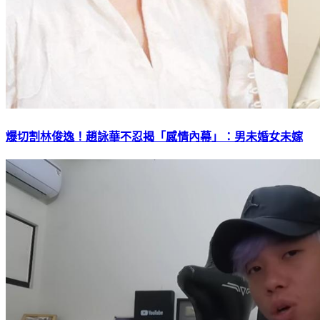
爆切割林俊逸！趙詠華不忍揭「感情內幕」：男未婚女未嫁