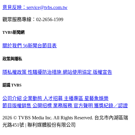
意見反映：service@tvbs.com.tw
觀眾服務專線：02-2656-1599
TVBS新聞網
關於我們
56新聞台節目表
政策與隱私
隱私權政策
性騷擾防治措施
網站使用協定
版權宣告
認識 TVBS
公司介紹
企業動態
人才招募
主播專區
星藝象娛樂
節目版權銷售
公開招標
業務服務
官方聲明
獲獎紀錄／認證
2026 © TVBS Media Inc. All Rights Reserved. 台北市內湖區瑞
光路451號 | 聯利媒體股份有限公司