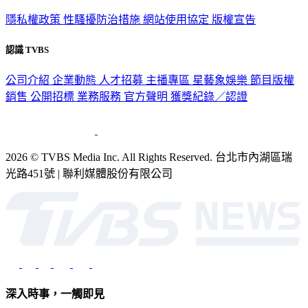
隱私權政策
性騷擾防治措施
網站使用協定
版權宣告
認識 TVBS
公司介紹
企業動態
人才招募
主播專區
星藝象娛樂
節目版權
銷售
公開招標
業務服務
官方聲明
獲獎紀錄／認證
2026 © TVBS Media Inc. All Rights Reserved. 台北市內湖區瑞
光路451號 | 聯利媒體股份有限公司
深入時事，一觸即見