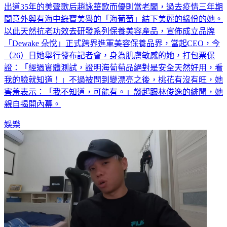
間意外與有海中綠寶美譽的「海葡萄」結下美麗的緣份的她。
以此天然抗老功效去研發系列保養美容產品，宣佈成立品牌
「Dewake 朵悅」正式跨界進軍美容保養品界，當起CEO，今
（26）日她舉行發布記者會，身為肌膚敏感的她，打包票保
證：「經過實體測試，證明海葡萄品絕對是安全天然好用，看
我的臉就知道！」不過被問到變漂亮之後，桃花有沒有旺，她
害羞表示：「我不知道，可能有。」談起跟林俊逸的緋聞，她
親自揭開內幕。
娛樂