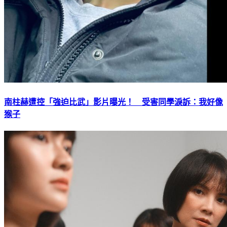
南柱赫遭控「強迫比武」影片曝光！ 受害同學淚訴：我好像
猴子