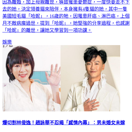
去的她，決定領養貓來陪伴，本身擁有4隻貓的她，其中一隻
美國短毛貓「哈妮」，16歲的牠，因罹患肝癌、淋巴癌，上個
月不敵病魔過世，提到「哈妮」，她堅強的分享過程，也感謝
「哈妮」的離世，讓她又學習到一項功課。
娛樂
爆切割林俊逸！趙詠華不忍揭「感情內幕」：男未婚女未嫁
出道35年的美聲歌后趙詠華歌而優則當老闆，過去疫情三年期