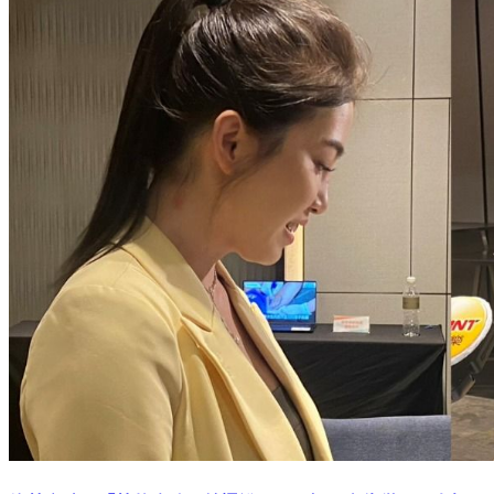
許藍方脖子「草莓痕跡」羞爆說了！ 揭王少偉僅一顆真相：