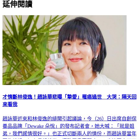
才情斷林俊逸！趙詠華悲曝「摯愛」罹癌過世 大哭：隔天回
來看我
趙詠華近來和林俊逸的緋聞引起議論，今（26）日出席自創保
養品品牌「Dewake 朵悅」的發布記者會，她大喊：「就是姐
弟，我們感情很好。」也正式切斷兩人的情份，而趙詠華當年
因為離婚，加上母親離世，導致罹患憂鬱症，一度快要走不下