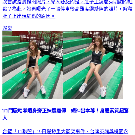
次嘗試溜滑輪的照片，令人疑惑的是，肚子上怎麼有明顯的紅
點？為此，她再曝光了一張停車後高難度鑽縫隙的照片，解釋
肚子上出現紅點的原因。
娛樂
T1鬥毆哈孝遠身旁正妺遭瘋傳 網神出本尊！身體素質超驚
人
台籃「T1聯盟」19日爆發重大衝突事件，台啤英熊與桃園永