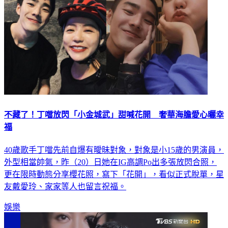
不藏了！丁噹放閃「小金城武」甜喊花開 奢華海膽愛心曬幸
福
40歲歌手丁噹先前自爆有曖昧對象，對象是小15歲的男演員，
外型相當帥氣，昨（20）日她在IG高調Po出多張放閃合照，
更在限時動態分享櫻花照，寫下「花開」，看似正式脫單，星
友戴愛玲、家家等人也留言祝福。
娛樂