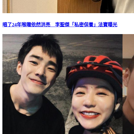
唱了24年喉嚨依然洪亮 李聖傑「私密保養」法寶曝光