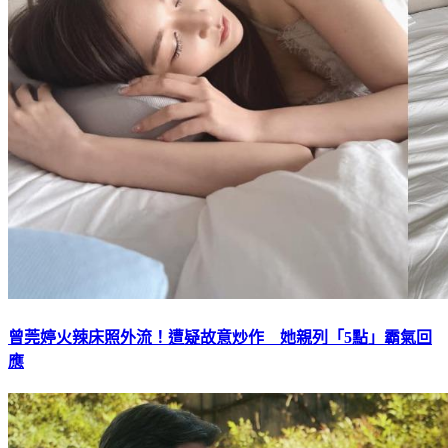
曾莞婷火辣床照外流！遭疑故意炒作 她親列「5點」霸氣回
應