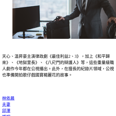
天心、温昇豪主演律政劇《最佳利益2、3》，加上《和平歸
來》、《地獄里長》、《八尺門的辯護人》等，這些重量級職
人劇作今年都在公視播出。此外，在擅長的紀錄片領域，公視
也準備開拍歌仔戲國寶楊麗花的故事。
林依晨
夫妻
邱澤