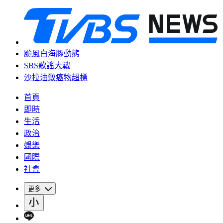
颱風白海豚動態
SBS歌謠大戰
沙拉油致癌物超標
首頁
即時
生活
政治
娛樂
國際
社會
更多