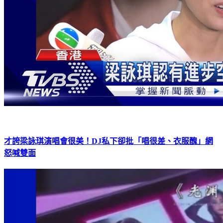
才誇梁詠琪演唱會很美！DJ私下卻批「唱很差、衣服醜」網
怒喊雙面