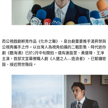
而公視戲劇孵育作品《化外之醫》，是台劇重要推手湯昇榮與
公視再攜手之作。以台灣人為視角拍攝的二戰影集、時代迷你
劇《聽海湧》已於2月中旬開拍。還有謝盈萱、黃健瑋、王淨
主演，首部文宣幕僚職人劇《人選之人—造浪者》，已緊鑼密
鼓、接近問世階段。