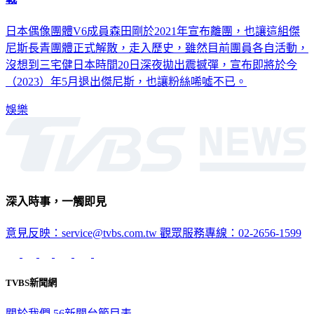
日本偶像團體V6成員森田剛於2021年宣布離團，也讓這組傑
尼斯長青團體正式解散，走入歷史，雖然目前團員各自活動，
沒想到三宅健日本時間20日深夜拋出震撼彈，宣布即將於今
（2023）年5月退出傑尼斯，也讓粉絲唏噓不已。
娛樂
深入時事，一觸即見
意見反映：service@tvbs.com.tw
觀眾服務專線：02-2656-1599
TVBS新聞網
關於我們
56新聞台節目表