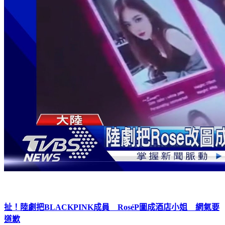
扯！陸劇把BLACKPINK成員 RoséP圖成酒店小姐 網氣要
道歉