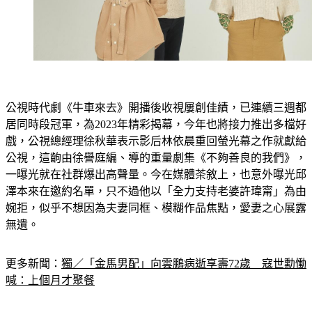
公視時代劇《牛車來去》開播後收視屢創佳績，已連續三週都
居同時段冠軍，為2023年精彩揭幕，今年也將接力推出多檔好
戲，公視總經理徐秋華表示影后林依晨重回螢光幕之作就獻給
公視，這齣由徐譽庭編、導的重量劇集《不夠善良的我們》，
一曝光就在社群爆出高聲量。今在媒體茶敘上，也意外曝光邱
澤本來在邀約名單，只不過他以「全力支持老婆許瑋甯」為由
婉拒，似乎不想因為夫妻同框、模糊作品焦點，愛妻之心展露
無遺。
更多新聞：
獨／「金馬男配」向雲鵬病逝享壽72歲　寇世勳慟
喊：上個月才聚餐