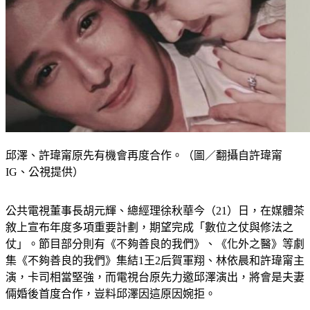
邱澤、許瑋甯原先有機會再度合作。（圖／翻攝自許瑋甯
IG、公視提供）
公共電視董事長胡元輝、總經理徐秋華今（21）日，在媒體茶
敘上宣布年度多項重要計劃，期望完成「數位之仗與修法之
仗」。節目部分則有《不夠善良的我們》、《化外之醫》等劇
集《不夠善良的我們》集結1王2后賀軍翔、林依晨和許瑋甯主
演，卡司相當堅強，而電視台原先力邀邱澤演出，將會是夫妻
倆婚後首度合作，豈料邱澤因這原因婉拒。