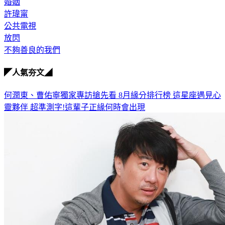
婚姻
許瑋甯
公共電視
放閃
不夠善良的我們
◤人氣夯文◢
何潤東、曹佑寧獨家專訪搶先看
8月緣分排行榜 這星座遇見心
靈夥伴
超準測字!這輩子正緣何時會出現