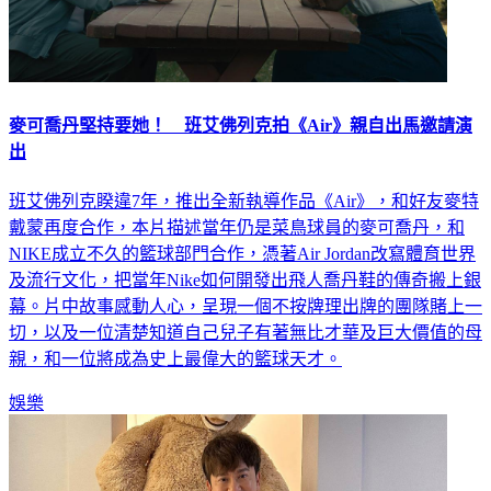
麥可喬丹堅持要她！ 班艾佛列克拍《Air》親自出馬邀請演
出
班艾佛列克睽違7年，推出全新執導作品《Air》，和好友麥特
戴蒙再度合作，本片描述當年仍是菜鳥球員的麥可喬丹，和
NIKE成立不久的籃球部門合作，憑著Air Jordan改寫體育世界
及流行文化，把當年Nike如何開發出飛人喬丹鞋的傳奇搬上銀
幕。片中故事感動人心，呈現一個不按牌理出牌的團隊賭上一
切，以及一位清楚知道自己兒子有著無比才華及巨大價值的母
親，和一位將成為史上最偉大的籃球天才。
娛樂