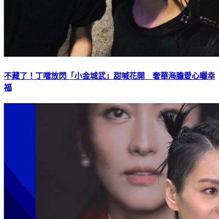
不藏了！丁噹放閃「小金城武」甜喊花開 奢華海膽愛心曬幸
福