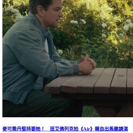
麥可喬丹堅持要她！ 班艾佛列克拍《Air》親自出馬邀請演