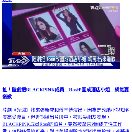
扯！陸劇把BLACKPINK成員 RoséP圖成酒店小姐 網氣要
道歉
陸劇《光淵》找來張新成和傅辛博演出，因為是改編小說知名
度高受矚目，但近期播出片段中，被眼尖網友發現，
BLACKPINK成員Rosé的照片，竟然被拿來P圖成了性工作
者，讓粉絲氣憤難平，對此美術團隊也趕緊出面致歉，並將相