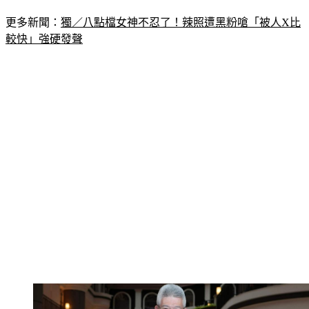
更多新聞：
獨／八點檔女神不忍了！辣照遭黑粉嗆「被人X比
較快」強硬發聲