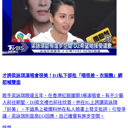
才誇梁詠琪演唱會很美！DJ私下卻批「唱很差、衣服醜」網
怒喊雙面
歌手梁詠琪睽違五年，在香港紅館連開3場演唱會，有不少藝
人前往朝聖，DJ梁文禮也前往欣賞，他在IG上誇讚梁詠琪
「好美」，不過馬上被爆料他在私人臉書上發文批評，引發爭
議，梁詠琪則是高EQ回應，自己確實有進步空間。
娛樂