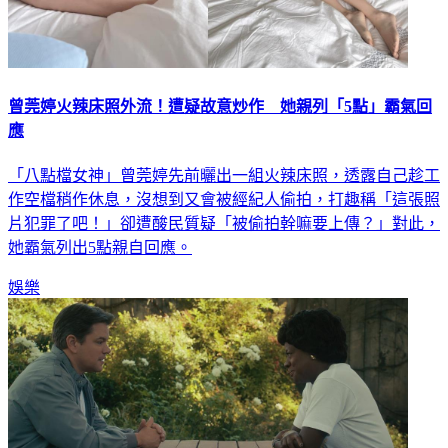
曾莞婷火辣床照外流！遭疑故意炒作 她親列「5點」霸氣回
應
「八點檔女神」曾莞婷先前曬出一組火辣床照，透露自己趁工
作空檔稍作休息，沒想到又會被經紀人偷拍，打趣稱「這張照
片犯罪了吧！」卻遭酸民質疑「被偷拍幹嘛要上傳？」對此，
她霸氣列出5點親自回應。
娛樂