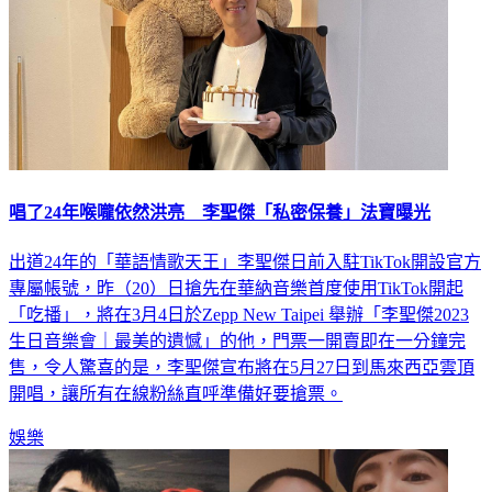
唱了24年喉嚨依然洪亮 李聖傑「私密保養」法寶曝光
出道24年的「華語情歌天王」李聖傑日前入駐TikTok開設官方
專屬帳號，昨（20）日搶先在華納音樂首度使用TikTok開起
「吃播」，將在3月4日於Zepp New Taipei 舉辦「李聖傑2023
生日音樂會｜最美的遺憾」的他，門票一開賣即在一分鐘完
售，令人驚喜的是，李聖傑宣布將在5月27日到馬來西亞雲頂
開唱，讓所有在線粉絲直呼準備好要搶票。
娛樂