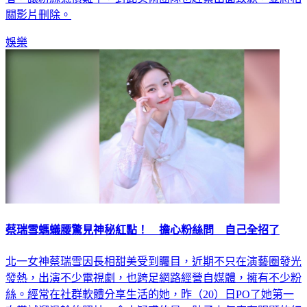
關影片刪除。
娛樂
蔡瑞雪螞蟻腰驚見神秘紅點！ 擔心粉絲問 自己全招了
北一女神蔡瑞雪因長相甜美受到矚目，近期不只在演藝圈發光
發熱，出演不少電視劇，也跨足網路經營自媒體，擁有不少粉
絲。經常在社群軟體分享生活的她，昨（20）日PO了她第一