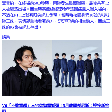
豐雲豹，在終場前50.3秒時，兩隊發生肢體衝突，最後共有12
人被驅逐出場。而當時英熊總經理哈孝遠因痛風未衝入場內，
不過在PTT上就有眼尖網友發現，當時哈校園身旁18號的啦啦
隊正妹，表情凝重地看著前方，楚楚可憐的相當動人，而該正
妹的IG也被網友神出。
娛樂
V6「不敗童顏」三宅健拋震撼彈！5月離開傑尼斯：迎接新挑
戰