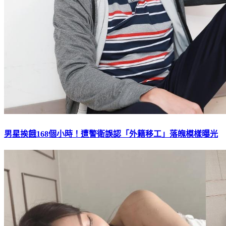
男星挨餓168個小時！遭警衛誤認「外籍移工」落魄模樣曝光