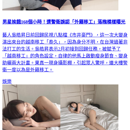
男星挨餓168個小時！遭警衛誤認「外籍移工」落魄模樣曝光
藝人吳皓昇日前回歸民視八點檔《市井豪門》，這一次大變身
演出來台的越南移工「泰久」，因為身分不明，在台灣過著非
法打工的生活。吳皓昇表示2月初接到回歸任務，被賦予了
「越南移工」的角色設定，自律的他馬上啟動瘦身節食、變身
助曬兩大計畫。果真一現身攝影棚，引起眾人驚呼，連大樓警
衛一度以為是外籍移工。
娛樂