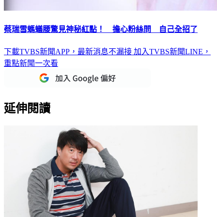
蔡瑞雪螞蟻腰驚見神秘紅點！ 擔心粉絲問 自己全招了
下載TVBS新聞APP，最新消息不漏接
加入TVBS新聞LINE，
重點新聞一次看
延伸閱讀