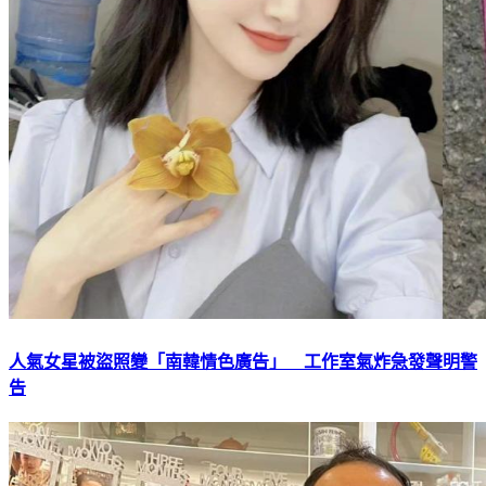
人氣女星被盜照變「南韓情色廣告」 工作室氣炸急發聲明警
告