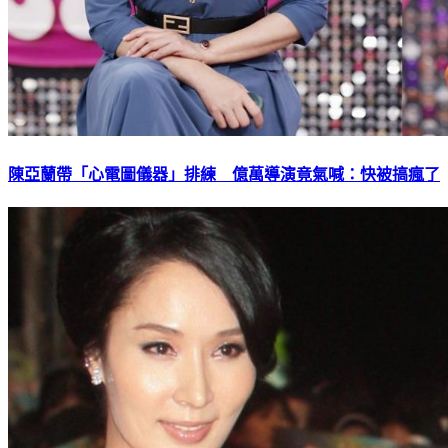
陳亞蘭帶「心電圖儀器」排練 億萬導演竟氣喊：快被搞瘋了