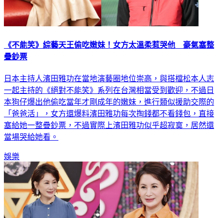
《不能笑》綜藝天王偷吃嫩妹！女方太溫柔惹哭他 豪氣塞整
疊鈔票
日本主持人濱田雅功在當地演藝圈地位崇高，與搭檔松本人志
一起主持的《絕對不能笑》系列在台灣相當受到歡迎，不過日
本狗仔爆出他偷吃當年才剛成年的嫩妹，進行類似援助交際的
「爸爸活」，女方還爆料濱田雅功每次掏錢都不看錢包，直接
塞給她一整疊鈔票，不過實際上濱田雅功似乎超寂寞，居然還
當場哭給她看。
娛樂