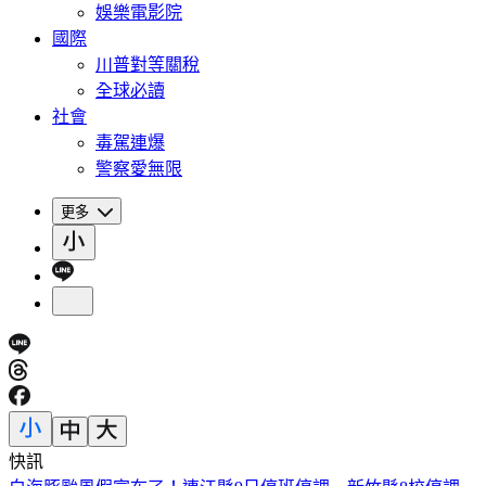
娛樂電影院
國際
川普對等關稅
全球必讀
社會
毒駕連爆
警察愛無限
更多
快訊