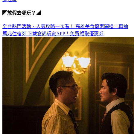
◤放假去哪玩？◢
全台熱門活動、人氣攻略一次看！
高雄美食優惠開搶！再抽
萬元住宿券
下載食尚玩家APP！免費領取優惠券