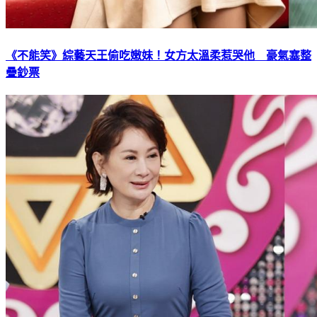
《不能笑》綜藝天王偷吃嫩妹！女方太溫柔惹哭他 豪氣塞整
疊鈔票