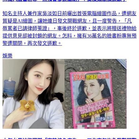
知名主持人兼作家吳淡如日前曬出首張電腦繪圖作品，遭網友
質疑是AI繪圖，讓她連日發文開戰網友，且一度警告，「凡
辱罵者已請律師蒐證」，事後終於道歉，並表示將贈送禮物給
提供意見卻被封鎖的網友。怎料，擁有36萬名的臉書粉專無預
警遭關閉，再次發文道歉。
娛樂