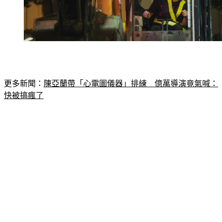
更多新聞：
陳亞蘭帶「心電圖儀器」排練　億萬導演竟氣喊：
快被搞瘋了