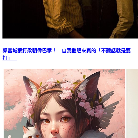
郭富城狠打梁朝偉巴掌！ 自我催眠來真的「不聽話就是要
打」