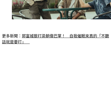
更多新聞：
郭富城狠打梁朝偉巴掌！　自我催眠來真的「不聽
話就是要打」　