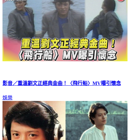
影音／重溫劉文正經典金曲！〈飛行船〉MV曝引懷念
娛樂