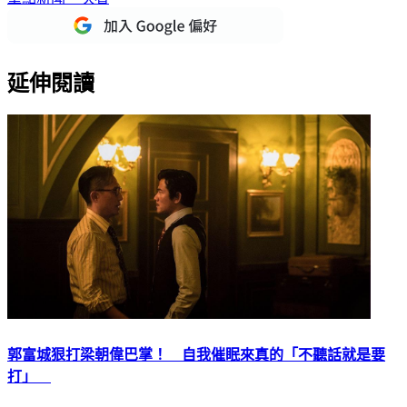
延伸閱讀
郭富城狠打梁朝偉巴掌！ 自我催眠來真的「不聽話就是要
打」