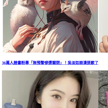
36萬人臉書粉專「無預警慘遭關閉」！吳淡如崩潰道歉了