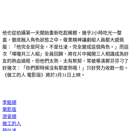
他也從拍攝第一天開始重新吃起檳榔，幾乎2小時吃光一整
盒，徹底融入角色狀態之中，敬業精神讓劇組人員都大感佩
服：「他完全是阿全，不是仕凌，完全變成這個角色。」而這
次「噗嚨共三人組」全員回歸，將在片中揭開三人相識成為好
友的熱血過程，但他們太熟、太有默契，常被導演鄭芬芬刁了
好幾次：「你們那時候沒有那麼熟哦！」只好努力收斂一些。
《做工的人 電影版》將於3月31日上映。
李銘順
電影版
游安順
做工的人
薛仕凌