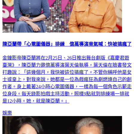
陳亞蘭帶「心電圖儀器」排練 億萬導演竟氣喊：快被搞瘋了
金鐘影帝陳亞蘭將在2月25日、26日推出舞台劇版《嘉慶君遊
臺灣》，陳亞蘭力邀億萬導演葉天倫執導，葉天倫在臉書發文
打趣說：「這幾個月，我快被這位搞瘋了。不管你稱呼他是女
士或皇上，對我來說，她都是一位為戲瘋狂為劇燃燒自己的創
作者。身上戴著24小時心電圖儀器，一樣為每一個角色示範走
位身段。每天錄影拍戲主持活動，照樣9點就到排練場一排就
是12小時。她，就是陳亞蘭。」
娛樂