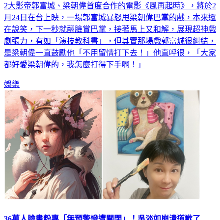
2大影帝郭富城、梁朝偉首度合作的電影《風再起時》，將於2
月24日在台上映，一場郭富城暴怒甩梁朝偉巴掌的戲，本來還
在說笑，下一秒就翻臉賞巴掌，接著馬上又和解，展現超神戲
劇張力，有如「演技教科書」，但其實那場戲郭富城很糾結，
是梁朝偉一直鼓勵他「不用留情打下去！」他直呼很，「大家
都好愛梁朝偉的，我怎麼打得下手啊！」
娛樂
36萬人臉書粉專「無預警慘遭關閉」！吳淡如崩潰道歉了