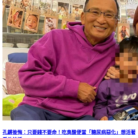
孔鏘後悔：只要錢不要命！吃臭酸便當「糖尿病惡化」想活著