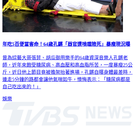
年吃5百便當害命！64歲孔鏘「器官遭啃噬險死」暴瘦現況曝
曾為綜藝大哥張菲、胡瓜御用樂手的64歲資深音樂人孔鏘老
師，近年來飽受糖尿病、高血壓和高血脂所苦，一度暴瘦25公
斤，近日他上節目竟被擔架抬著進場，孔鏘自曝身體最差時，
連走5分鐘的路都會讓他氣喘如牛，懊悔表示：「糖尿病都是
自己吃出來的！」
娛樂