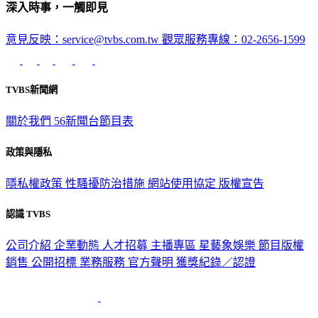
深入時事，一觸即見
意見反映：service@tvbs.com.tw
觀眾服務專線：02-2656-1599
TVBS新聞網
關於我們
56新聞台節目表
政策與隱私
隱私權政策
性騷擾防治措施
網站使用協定
版權宣告
認識 TVBS
公司介紹
企業動態
人才招募
主播專區
星藝象娛樂
節目版權
銷售
公開招標
業務服務
官方聲明
獲獎紀錄／認證