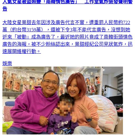
人氣女星被盜照變「南韓情色廣告」 工作室氣炸急發聲明警
告
大陸女星景甜去年因涉及廣告代言不實，遭重罰人民幣約722
萬（約台幣3159萬），還被下令3年不能代言廣告，沒想到她
近來「被動」成為廣告了，最近她的照片竟成了南韓街頭情色
廣告的海報，被不少粉絲認出來，景甜經紀公司見狀氣炸，迅
速展開維權行動。
娛樂