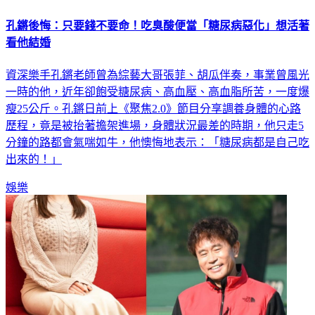
孔鏘後悔：只要錢不要命！吃臭酸便當「糖尿病惡化」想活著
看他結婚
資深樂手孔鏘老師曾為綜藝大哥張菲、胡瓜伴奏，事業曾風光
一時的他，近年卻飽受糖尿病、高血壓、高血脂所苦，一度爆
瘦25公斤。孔鏘日前上《聚焦2.0》節目分享調養身體的心路
歷程，竟是被抬著擔架進場，身體狀況最差的時期，他只走5
分鐘的路都會氣喘如牛，他懊悔地表示：「糖尿病都是自己吃
出來的！」
娛樂