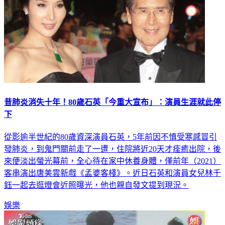
昔肺炎消失十年！80歲石英「今重大宣布」：演員生涯就此停
下
從影逾半世紀的80歲資深演員石英，5年前因不慎受寒感冒引
發肺炎，到鬼門關前走了一遭，住院將近20天才痊癒出院，後
來便淡出螢光幕前，全心待在家中休養身體，僅前年（2021）
客串演出唐美雲新戲《孟婆客棧》。近日石英和演員女兒林千
鈺一起去逛燈會近照曝光，他也親自發文提到現況。
娛樂