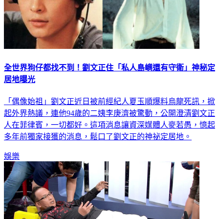
全世界狗仔都找不到！劉文正住「私人島嶼還有守衛」神秘定
居地曝光
「偶像始祖」劉文正近日被前經紀人夏玉順爆料烏龍死訊，掀
起外界熱議，連他94歲的二姨李庚濟被驚動，公開澄清劉文正
人在菲律賓，一切都好。這項消息讓資深媒體人麥若愚，憶起
多年前獨家接獲的消息，鬆口了劉文正的神祕定居地。
娛樂