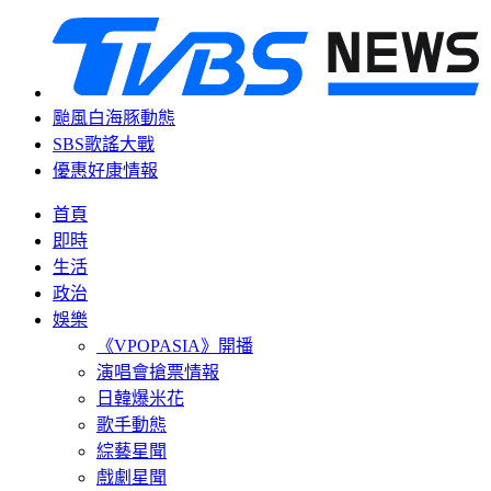
颱風白海豚動態
SBS歌謠大戰
優惠好康情報
首頁
即時
生活
政治
娛樂
《VPOPASIA》開播
演唱會搶票情報
日韓爆米花
歌手動態
綜藝星聞
戲劇星聞