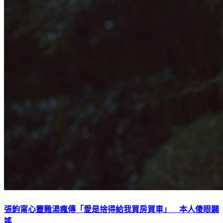
張鈞甯心靈雞湯瘋傳「愛是捨得給我買房買車」 本人傻眼闢
謠