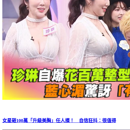
女星砸100萬「升級美胸」任人摸！ 自信狂抖：很值得