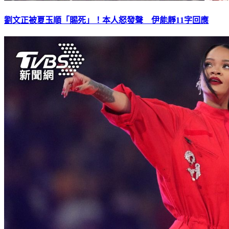
劉文正被夏玉順「賜死」！本人怒發聲 伊能靜11字回應