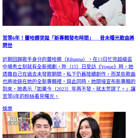
苦等6年！蕾哈娜突拋「新專輯發布時間」 昔未曝光歌曲將
問世
近期回歸歌手身分的蕾哈娜（Rihanna），在13日忙完超級盃
中場秀立刻就有全新規劃，昨（15）日受訪《Vogue》時，她
透露自己在過去未發歌期間，私下仍舊陸續創作，而某些歌曲
也將收錄在她的全新專輯裡，與此同時，她間接宣布新專輯的
到來，她表示「如果今（2023）年再不發，就太荒謬了。」讓
苦等6年的粉絲看見曙光。
娛樂