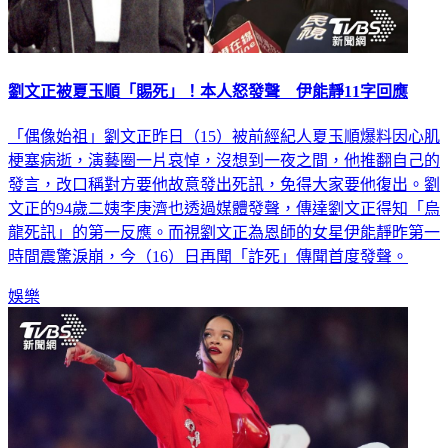
劉文正被夏玉順「賜死」！本人怒發聲 伊能靜11字回應
「偶像始祖」劉文正昨日（15）被前經紀人夏玉順爆料因心肌
梗塞病逝，演藝圈一片哀悼，沒想到一夜之間，他推翻自己的
發言，改口稱對方要他故意發出死訊，免得大家要他復出。劉
文正的94歲二姨李庚濟也透過媒體發聲，傳達劉文正得知「烏
龍死訊」的第一反應。而視劉文正為恩師的女星伊能靜昨第一
時間震驚淚崩，今（16）日再聞「詐死」傳聞首度發聲。
娛樂