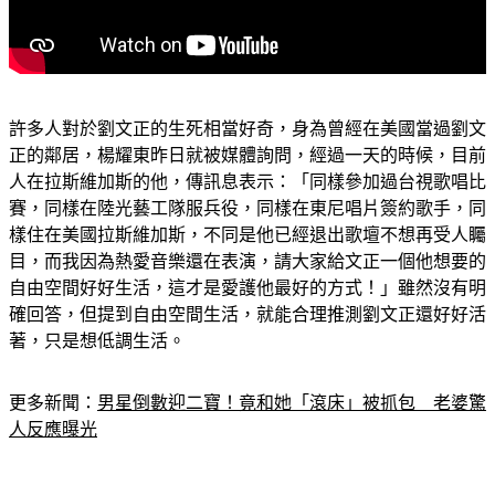
許多人對於劉文正的生死相當好奇，身為曾經在美國當過劉文
正的鄰居，楊耀東昨日就被媒體詢問，經過一天的時候，目前
人在拉斯維加斯的他，傳訊息表示：「同樣參加過台視歌唱比
賽，同樣在陸光藝工隊服兵役，同樣在東尼唱片簽約歌手，同
樣住在美國拉斯維加斯，不同是他已經退出歌壇不想再受人矚
目，而我因為熱愛音樂還在表演，請大家給文正一個他想要的
自由空間好好生活，這才是愛護他最好的方式！」雖然沒有明
確回答，但提到自由空間生活，就能合理推測劉文正還好好活
著，只是想低調生活。
更多新聞：
男星倒數迎二寶！竟和她「滾床」被抓包　老婆驚
人反應曝光