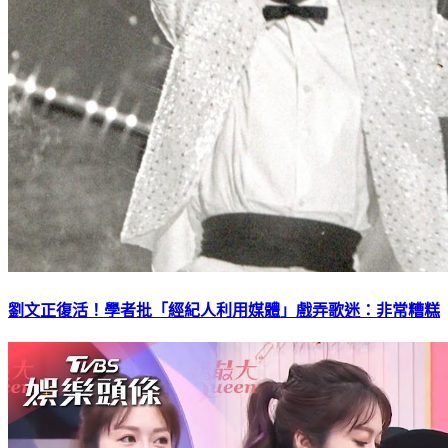
劉文正復活！學者批「經紀人利用媒體」戲弄歌迷：非常糟糕