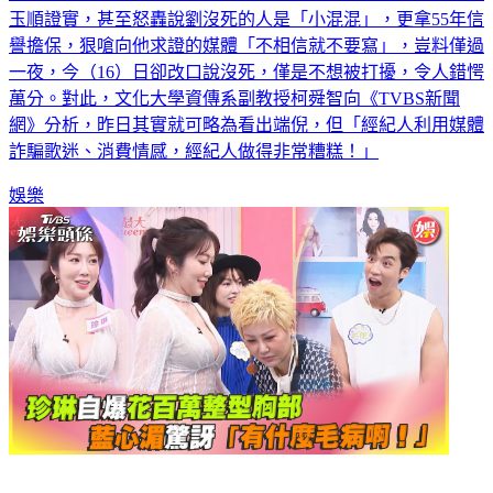
譽擔保，狠嗆向他求證的媒體「不相信就不要寫」，豈料僅過
一夜，今（16）日卻改口說沒死，僅是不想被打擾，令人錯愕
萬分。對此，文化大學資傳系副教授柯舜智向《TVBS新聞
網》分析，昨日其實就可略為看出端倪，但「經紀人利用媒體
詐騙歌迷、消費情感，經紀人做得非常糟糕！」
娛樂