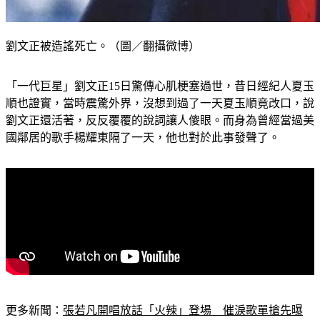
劉文正被造謠死亡。（圖／翻攝微博）
「一代巨星」劉文正15日驚傳心肌梗塞過世，昔日經紀人夏玉
順也證實，當時震驚外界，沒想到過了一天夏玉順竟改口，說
劉文正還活著，反反覆覆的說詞讓人傻眼。而身為曾經當過美
國鄰居的歌手楊耀東隔了一天，他也對於此事發聲了。
更多新聞：
張若凡開唱放話「火辣」登場　催淚歌單搶先曝
光：挑戰四大天后