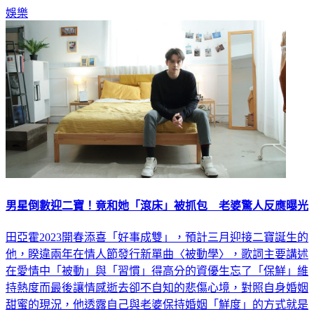
男星倒數迎二寶！竟和她「滾床」被抓包 老婆驚人反應曝光
田亞霍2023開春添喜「好事成雙」，預計三月迎接二寶誕生的
他，睽違兩年在情人節發行新單曲〈被動學〉，歌詞主要講述
在愛情中「被動」與「習慣」得高分的資優生忘了「保鮮」維
持熱度而最後讓情感逝去卻不自知的悲傷心境，對照自身婚姻
甜蜜的現況，他透露自己與老婆保持婚姻「鮮度」的方式就是
「培養共同興趣」，「尊重、信任、體諒」更是維持婚姻不二