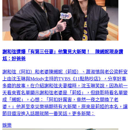
謝和弦遭爆「有第三任妻」他驚見大新聞！ 陳緗妮現身讚
尪：好爸爸
謝和弦（阿扣）和老婆陳緗妮（莉婭）、蕭淑慎與老公梁軒安
上由沈玉琳與Melody主持的TVBS《11點熱吵店》，分享好事
多磨的故事。在介紹謝和弦夫妻檔時，沈玉琳笑說，因為前一
天看來賓名單顯示謝和弦老婆是「莉婭」，但錄影時看名單變
成「緗妮」，心想：「阿扣好厲害，竟然一夜之間換了老
婆。」他甚至幸災樂禍期待有大新聞，原來是莉婭的本名，讓
節目還沒進入話題就鬧一番笑話。更多新聞：
娛樂