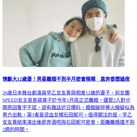
情斷大12歲妻！男星離婚不到半月密會辣模 直奔香閨過夜
26歲日本舞台劇演員早乙女友貴與相差12歲的妻子、前女團
SPEED女主音島袋寬子於今年1月底正式離婚，儘管2人對分
開原因隻字不提，卻有雜誌近日爆料，婚姻破碎導火線疑似為
男方出軌，第3者是混血女模石田妮可。值得關注的是，早乙
女友貴結束演出後即奔酒吧與石田妮可密會，距離離婚還不到
2週的時間。
娛樂