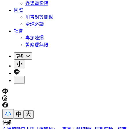
娛樂電影院
國際
川普對等關稅
全球必讀
社會
毒駕連爆
警察愛無限
更多
快訊