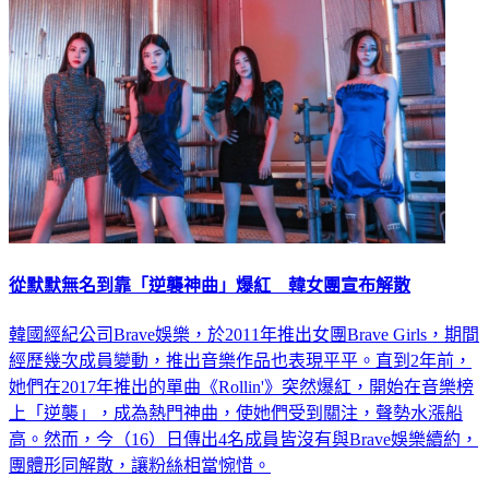
從默默無名到靠「逆襲神曲」爆紅 韓女團宣布解散
韓國經紀公司Brave娛樂，於2011年推出女團Brave Girls，期間
經歷幾次成員變動，推出音樂作品也表現平平。直到2年前，
她們在2017年推出的單曲《Rollin'》突然爆紅，開始在音樂榜
上「逆襲」，成為熱門神曲，使她們受到關注，聲勢水漲船
高。然而，今（16）日傳出4名成員皆沒有與Brave娛樂續約，
團體形同解散，讓粉絲相當惋惜。
娛樂