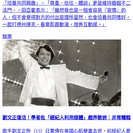
法門，，田亞霍表示：「雖然我也是一個會容易『習慣』的
人，但不會覺得對方的付出是理所當然，也會培養共同嗜好，
一起打德州撲克、看電影跟動漫，增進互動感。」
娛樂
劉文正復活！學者批「經紀人利用媒體」戲弄歌迷：非常糟糕
歌手劉文正昨（15）日驚傳在美國心肌梗塞去世，前經紀人夏
玉順證實，甚至怒轟說劉沒死的人是「小混混」，更拿55年信