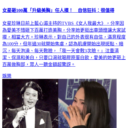
女星砸100萬「升級美胸」任人摸！ 自信狂抖：很值得
女星珍琳日前上藍心湄主持的TVBS《女人我最大》，分享因
為愛美不惜砸下百萬打造美胸，分享她更挺出車頭燈讓大家試
摸，相當大方。珍琳表示，對自己的外表很有自信，滿意程度
為100分，但年過30就開始焦慮，認為肌膚開始出現斑點、暗
沉，每天泡澡、每天敷臉，「我一天會敷3次臉。」注重清
潔、保濕和美白，只要口渴就喝膠原蛋白飲，愛美的她更砸上
百萬做胸部，眾人一聽金額超驚訝。
娛樂