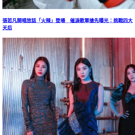
張若凡開唱放話「火辣」登場 催淚歌單搶先曝光：挑戰四大
天后