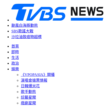
颱風白海豚動態
SBS歌謠大戰
沙拉油致癌物超標
首頁
即時
生活
政治
娛樂
《VPOPASIA》開播
演唱會搶票情報
日韓爆米花
歌手動態
綜藝星聞
戲劇星聞