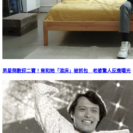
男星倒數迎二寶！竟和她「滾床」被抓包 老婆驚人反應曝光