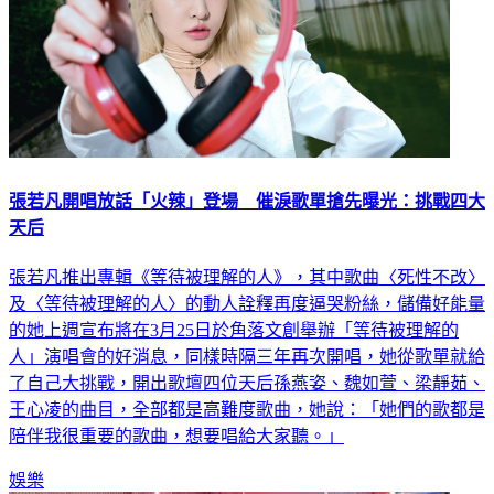
張若凡開唱放話「火辣」登場 催淚歌單搶先曝光：挑戰四大
天后
張若凡推出專輯《等待被理解的人》，其中歌曲〈死性不改〉
及〈等待被理解的人〉的動人詮釋再度逼哭粉絲，儲備好能量
的她上週宣布將在3月25日於角落文創舉辦「等待被理解的
人」演唱會的好消息，同樣時隔三年再次開唱，她從歌單就給
了自己大挑戰，開出歌壇四位天后孫燕姿、魏如萱、梁靜茹、
王心凌的曲目，全部都是高難度歌曲，她說：「她們的歌都是
陪伴我很重要的歌曲，想要唱給大家聽。」
娛樂