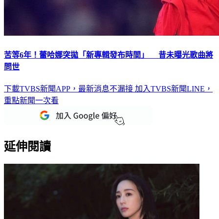
苦等6年！蕾哈娜突拋「新專輯發布時間」 昔未曝光歌曲將
問世
下載TVBS新聞APP，最新消息不漏接
加入TVBS新聞LINE，
重點新聞一次看
延伸閱讀