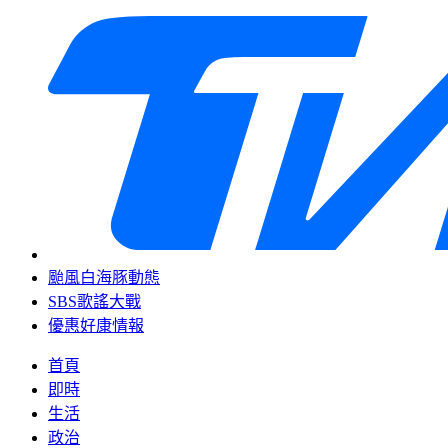
颱風白海豚動態
SBS歌謠大戰
優惠好康情報
首頁
即時
生活
政治