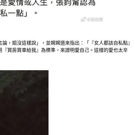
言論，姐沒這樣說」，並娓娓道來指出：「『女人都該自私點』
用『買房買車給我』為標準，來證明愛自己。這樣的愛也太辛