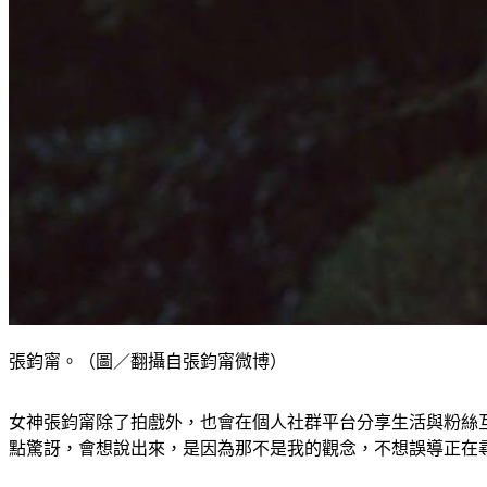
張鈞甯。（圖／翻攝自張鈞甯微博）
女神張鈞甯除了拍戲外，也會在個人社群平台分享生活與粉絲
點驚訝，會想說出來，是因為那不是我的觀念，不想誤導正在