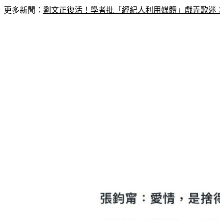
更多新聞：
劉文正復活！學者批「經紀人利用媒體」戲弄歌迷