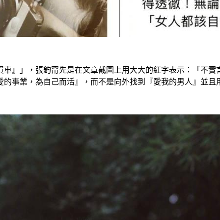
房買車』」，張鈞甯先是在文章截圖上用大大的紅字表示：「不實
愛的事業，為自己而活』，而不是向外找到『愛我的男人』並且