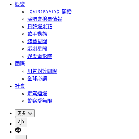
娛樂
《VPOPASIA》開播
演唱會搶票情報
日韓爆米花
歌手動態
綜藝星聞
戲劇星聞
娛樂電影院
國際
川普對等關稅
全球必讀
社會
毒駕連爆
警察愛無限
更多