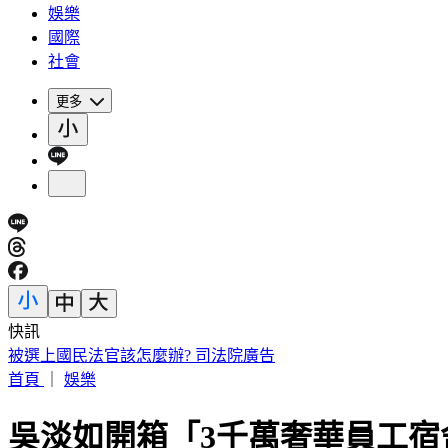
娛樂
國際
社會
更多
快訊
被選上國民法官該怎麼辦? 司法院廣告
首頁
｜
娛樂
吳淡如開箱「3千萬奢華員工宿