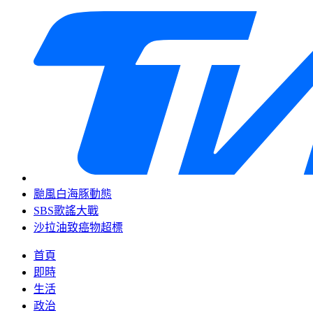
颱風白海豚動態
SBS歌謠大戰
沙拉油致癌物超標
首頁
即時
生活
政治