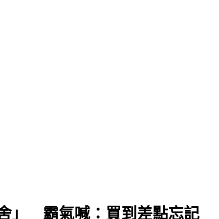
舍」 霸氣喊：買到差點忘記