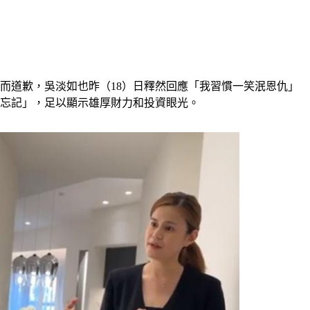
而道歉，吳淡如也昨（18）日釋然回應「我習慣一笑泯恩仇」
點忘記」，足以顯示雄厚財力和投資眼光。