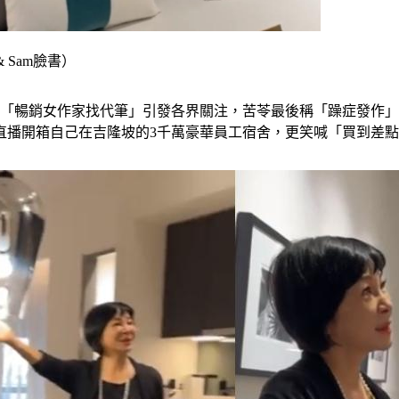
 Sam臉書）
「暢銷女作家找代筆」引發各界關注，苦苓最後稱「躁症發作」
直播開箱自己在吉隆坡的3千萬豪華員工宿舍，更笑喊「買到差