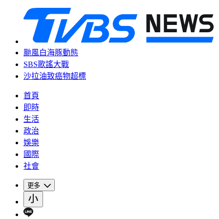
颱風白海豚動態
SBS歌謠大戰
沙拉油致癌物超標
首頁
即時
生活
政治
娛樂
國際
社會
更多