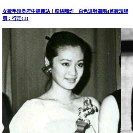
女歌手現身府中捷運站！粉絲嗨炸 白色派對飆唱4首歌現場
讚：行走CD