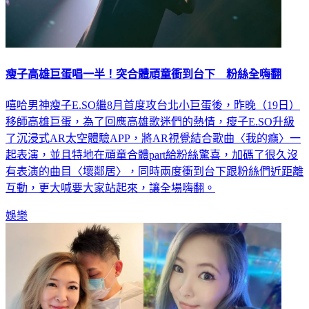
瘦子高雄巨蛋唱一半！突合體頑童衝到台下 粉絲全嗨翻
嘻哈男神瘦子E.SO繼8月首度攻台北小巨蛋後，昨晚（19日）
移師高雄巨蛋，為了回應高雄歌迷們的熱情，瘦子E.SO升級
了沉浸式AR太空體驗APP，將AR視覺結合歌曲〈我的癮〉一
起表演，並且特地在頑童合體part給粉絲驚喜，加碼了很久沒
有表演的曲目〈壞鄰居〉，同時兩度衝到台下跟粉絲們近距離
互動，更大喊要大家站起來，讓全場嗨翻。
娛樂