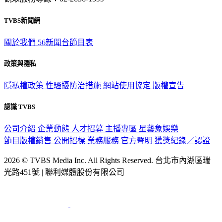
觀眾服務專線：02-2656-1599
TVBS新聞網
關於我們
56新聞台節目表
政策與隱私
隱私權政策
性騷擾防治措施
網站使用協定
版權宣告
認識 TVBS
公司介紹
企業動態
人才招募
主播專區
星藝象娛樂
節目版權銷售
公開招標
業務服務
官方聲明
獲獎紀錄／認證
2026 © TVBS Media Inc. All Rights Reserved. 台北市內湖區瑞
光路451號 | 聯利媒體股份有限公司