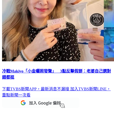
冷戰Makiyo「小金曬照發聲」 3點反擊假掰：老婆自己選對
錯都挺
下載TVBS新聞APP，最新消息不漏接
加入TVBS新聞LINE，
重點新聞一次看