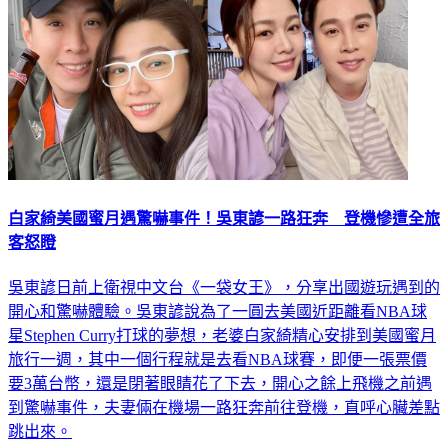
白家綺美國蜜月遇驚嚇事件！吳東諺一路狂奔 登機慘遭全旅
客怒瞪
吳東諺日前上衛視中文台《一袋女王》，分享出國遊玩遇到的
開心和驚嚇體驗。吳東諺說為了一圓去美國近距離看NBA球
星Stephen Curry打球的夢想，老婆白家綺精心安排到美國蜜月
旅行一週，其中一個行程就是去看NBA球賽，即便一張票價
要3萬台幣，還是閉著眼睛花了下去，開心之餘上飛機之前遇
到驚嚇事件，夫妻倆在機場一路狂奔前往登機，直呼心臟差點