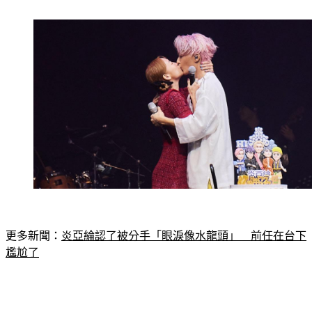
吻他，掀起今晚最高潮。
更多新聞：
炎亞綸認了被分手「眼淚像水龍頭」　前任在台下
尷尬了