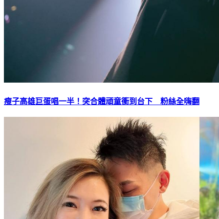
瘦子高雄巨蛋唱一半！突合體頑童衝到台下 粉絲全嗨翻