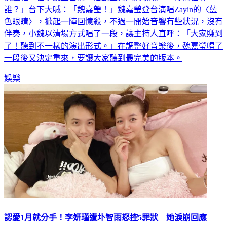
演壓軸，在小魏登台前，活動主持人問現場：「你們在等
誰？」台下大喊：「魏嘉瑩！」魏嘉瑩登台演唱Zayin的〈藍
色眼睛〉，掀起一陣回憶殺，不過一開始音響有些狀況，沒有
伴奏，小魏以清場方式唱了一段，讓主持人直呼：「大家賺到
了！聽到不一樣的演出形式。」在調整好音樂後，魏嘉瑩唱了
一段後又決定重來，要讓大家聽到最完美的版本。
娛樂