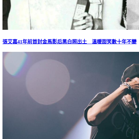
張艾嘉41年前首封金馬影后黑白照出土 溫暖甜笑數十年不變