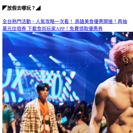
鬼鬼
◤放假去哪玩？◢
全台熱門活動、人氣攻略一次看！
高雄美食優惠開搶！再抽
萬元住宿券
下載食尚玩家APP！免費領取優惠券