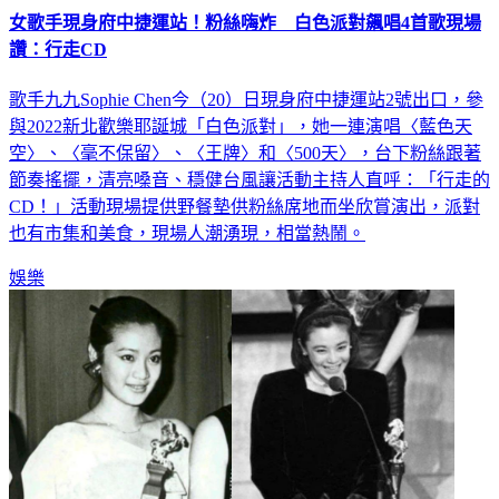
女歌手現身府中捷運站！粉絲嗨炸 白色派對飆唱4首歌現場
讚：行走CD
歌手九九Sophie Chen今（20）日現身府中捷運站2號出口，參
與2022新北歡樂耶誕城「白色派對」，她一連演唱〈藍色天
空〉、〈毫不保留〉、〈王牌〉和〈500天〉，台下粉絲跟著
節奏搖擺，清亮嗓音、穩健台風讓活動主持人直呼：「行走的
CD！」活動現場提供野餐墊供粉絲席地而坐欣賞演出，派對
也有市集和美食，現場人潮湧現，相當熱鬧。
娛樂