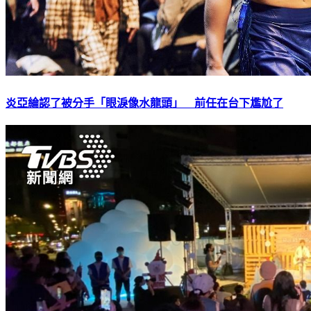
炎亞綸認了被分手「眼淚像水龍頭」 前任在台下尷尬了