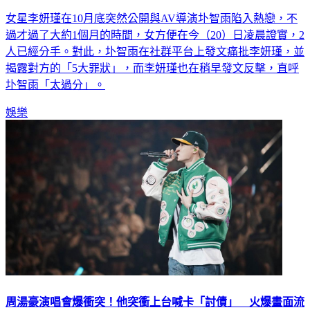
認愛1月就分手！李妍瑾遭圤智雨怒控5罪狀 她淚崩回應
女星李妍瑾在10月底突然公開與AV導演圤智雨陷入熱戀，不
過才過了大約1個月的時間，女方便在今（20）日凌晨證實，2
人已經分手。對此，圤智雨在社群平台上發文痛批李妍瑾，並
揭露對方的「5大罪狀」，而李妍瑾也在稍早發文反擊，直呼
圤智雨「太過分」。
娛樂