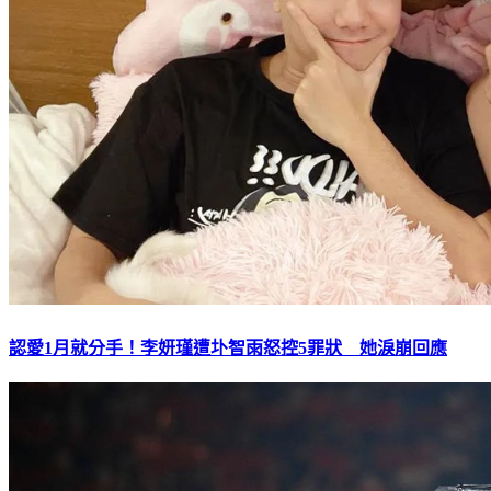
認愛1月就分手！李妍瑾遭圤智雨怒控5罪狀 她淚崩回應