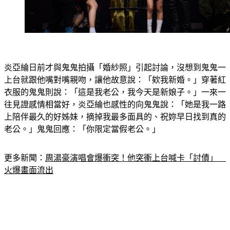
炎亞綸日前才與鬼鬼拍攝「婚紗照」引起討論，沒想到鬼鬼一
上台就跟他嘴對嘴親吻，讓他故意說：「欸我新婚。」穿著紅
衣服的鬼鬼則說：「這是我老公，我今天是新娘子。」一來一
往見證感情相當好，炎亞綸也感性的向鬼鬼說：「她是我一路
上陪伴最久的好姊妹，摘掉我最多面具的、祝妳早日找到真的
老公。」鬼鬼回應：「你限定當假老公。」
更多新聞：
周湯豪演唱會爆衝突！他突衝上台喊卡「討債」　
火爆畫面流出