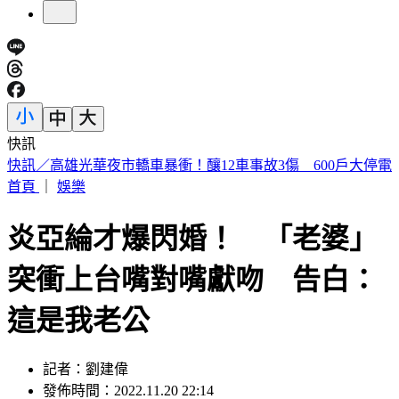
快訊
預告基本工資要漲了！賴清德喊話企業：有獲利替「員工加
薪」
首頁
｜
娛樂
炎亞綸才爆閃婚！ 「老婆」
突衝上台嘴對嘴獻吻 告白：
這是我老公
記者：劉建偉