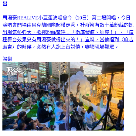
周湯豪演唱會爆衝突！他突衝上台喊卡「討債」 火爆畫面流
出
周湯豪REALIVE小巨蛋演唱會今（20日）第二場開唱，今日
演唱會開場由烏克蘭國際超模走秀，社群擁有數十萬粉絲的她
出場氣勢強大，歌迷粉絲驚呼：「徹底發瘋、帥爆！」、「這
種舞台效果只有周湯豪做得出來的！」豈料，當他唱到〈麻吉
麻吉〉的時候，突然有人跑上台討債，嚇壞現場觀眾。
娛樂