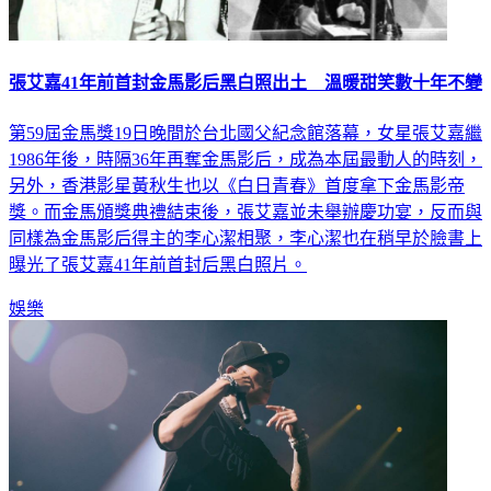
張艾嘉41年前首封金馬影后黑白照出土 溫暖甜笑數十年不變
第59屆金馬獎19日晚間於台北國父紀念館落幕，女星張艾嘉繼
1986年後，時隔36年再奪金馬影后，成為本屆最動人的時刻，
另外，香港影星黃秋生也以《白日青春》首度拿下金馬影帝
獎。而金馬頒獎典禮結束後，張艾嘉並未舉辦慶功宴，反而與
同樣為金馬影后得主的李心潔相聚，李心潔也在稍早於臉書上
曝光了張艾嘉41年前首封后黑白照片。
娛樂