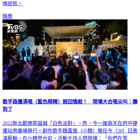
肌，掀起全場粉絲尖叫聲，演唱會上，他也罕見吐露自己的感
情狀態。
娛樂
歌手路邊清唱〈藍色眼睛〉掀回憶殺！ 現場大合唱尖叫：賺
到了
2022新北歡樂耶誕城「白色派對」，昨、今一連兩天在府中捷
運站旁廣場舉行。創作歌手魏嘉瑩（小魏）擔任今（20）日表