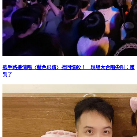
歌手路邊清唱〈藍色眼睛〉掀回憶殺！ 現場大合唱尖叫：賺
到了