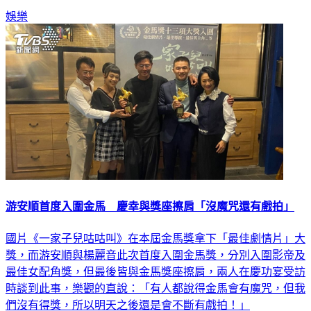
跳出來。
娛樂
游安順首度入圍金馬 慶幸與獎座擦肩「沒魔咒還有戲拍」
國片《一家子兒咕咕叫》在本屆金馬獎拿下「最佳劇情片」大
獎，而游安順與楊麗音此次首度入圍金馬獎，分別入圍影帝及
最佳女配角獎，但最後皆與金馬獎座擦肩，兩人在慶功宴受訪
時談到此事，樂觀的直說：「有人都說得金馬會有魔咒，但我