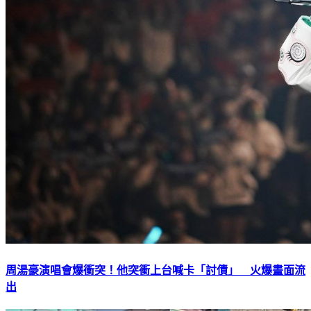
周湯豪演唱會爆衝突！他突衝上台喊卡「討債」 火爆畫面流
出