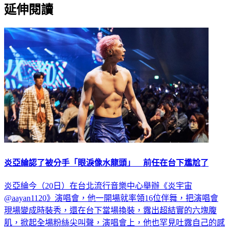
延伸閱讀
炎亞綸認了被分手「眼淚像水龍頭」 前任在台下尷尬了
炎亞綸今（20日）在台北流行音樂中心舉辦《炎宇宙
@aayan1120》演唱會，他一開場就率領16位伴舞，把演唱會
現場變成時裝秀，還在台下當場換裝，露出超結實的六塊腹