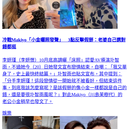
冷戰Makiyo「小金曬照發聲」 3點反擊假掰：老婆自己選對
錯都挺
李妍瑾（李妍憬）10月底高調曬「床照」認愛AV導演圤智
雨，不過她今（20）日她發文宣布戀情結束，自嘲：「我又單
身了，史上最快終結篇。」圤智雨也貼文宣布，其中提到：
「分手李妍瑾！這段戀情從一開始就不被看好，但結束這件
事，到底我該怎麼寫呢？是該假掰的像小金一樣都說是自己的
錯，還是要很圤智雨風呢？」對此Makiyo（川島茉樹代）的
老公小金稍早也發文了。
娛樂