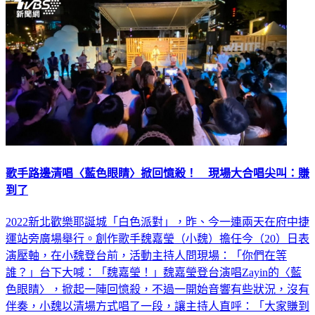
歌手路邊清唱〈藍色眼睛〉掀回憶殺！ 現場大合唱尖叫：賺
到了
2022新北歡樂耶誕城「白色派對」，昨、今一連兩天在府中捷
運站旁廣場舉行。創作歌手魏嘉瑩（小魏）擔任今（20）日表
演壓軸，在小魏登台前，活動主持人問現場：「你們在等
誰？」台下大喊：「魏嘉瑩！」魏嘉瑩登台演唱Zayin的〈藍
色眼睛〉，掀起一陣回憶殺，不過一開始音響有些狀況，沒有
伴奏，小魏以清場方式唱了一段，讓主持人直呼：「大家賺到
了！聽到不一樣的演出形式。」在調整好音樂後，魏嘉瑩唱了