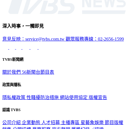
深入時事，一觸即見
意見反映：service@tvbs.com.tw
觀眾服務專線：02-2656-1599
TVBS新聞網
關於我們
56新聞台節目表
政策與隱私
隱私權政策
性騷擾防治措施
網站使用協定
版權宣告
認識 TVBS
公司介紹
企業動態
人才招募
主播專區
星藝象娛樂
節目版權
銷售
公開招標
業務服務
官方聲明
獲獎紀錄／認證