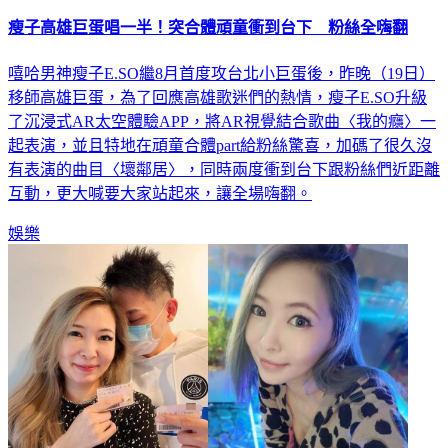
瘦子高雄巨蛋唱一半！突合體頑童衝到台下 粉絲全嗨翻
嘻哈男神瘦子E.SO繼8月首度攻台北小巨蛋後，昨晚（19日）
移師高雄巨蛋，為了回應高雄歌迷們的熱情，瘦子E.SO升級
了沉浸式AR太空體驗APP，將AR視覺結合歌曲〈我的癮〉一
起表演，並且特地在頑童合體part給粉絲驚喜，加碼了很久沒
有表演的曲目〈壞鄰居〉，同時兩度衝到台下跟粉絲們近距離
互動，更大喊要大家站起來，讓全場嗨翻。
娛樂