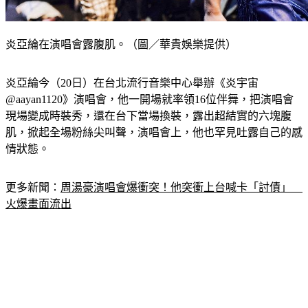
炎亞綸在演唱會露腹肌。（圖／華貴娛樂提供）
炎亞綸今（20日）在台北流行音樂中心舉辦《炎宇宙
@aayan1120》演唱會，他一開場就率領16位伴舞，把演唱會
現場變成時裝秀，還在台下當場換裝，露出超結實的六塊腹
肌，掀起全場粉絲尖叫聲，演唱會上，他也罕見吐露自己的感
情狀態。
更多新聞：
周湯豪演唱會爆衝突！他突衝上台喊卡「討債」　
火爆畫面流出