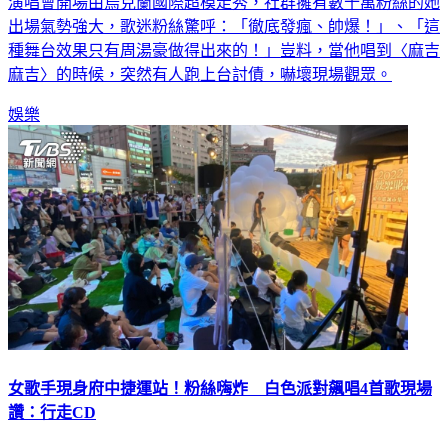
出場氣勢強大，歌迷粉絲驚呼：「徹底發瘋、帥爆！」、「這
種舞台效果只有周湯豪做得出來的！」豈料，當他唱到〈麻吉
麻吉〉的時候，突然有人跑上台討債，嚇壞現場觀眾。
娛樂
女歌手現身府中捷運站！粉絲嗨炸 白色派對飆唱4首歌現場
讚：行走CD
歌手九九Sophie Chen今（20）日現身府中捷運站2號出口，參