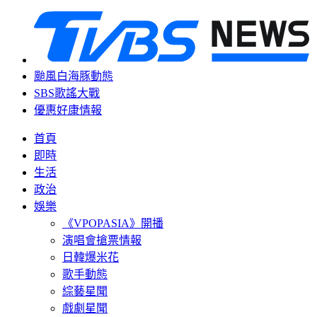
颱風白海豚動態
SBS歌謠大戰
優惠好康情報
首頁
即時
生活
政治
娛樂
《VPOPASIA》開播
演唱會搶票情報
日韓爆米花
歌手動態
綜藝星聞
戲劇星聞