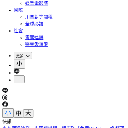
娛樂電影院
國際
川普對等關稅
全球必讀
社會
毒駕連爆
警察愛無限
更多
快訊