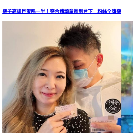
瘦子高雄巨蛋唱一半！突合體頑童衝到台下 粉絲全嗨翻