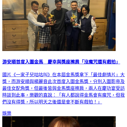
游安順首度入圍金馬 慶幸與獎座擦肩「沒魔咒還有戲拍」
國片《一家子兒咕咕叫》在本屆金馬獎拿下「最佳劇情片」大
獎，而游安順與楊麗音此次首度入圍金馬獎，分別入圍影帝及
最佳女配角獎，但最後皆與金馬獎座擦肩，兩人在慶功宴受訪
時談到此事，樂觀的直說：「有人都說得金馬會有魔咒，但我
們沒有得獎，所以明天之後還是會不斷有戲拍！」
娛樂