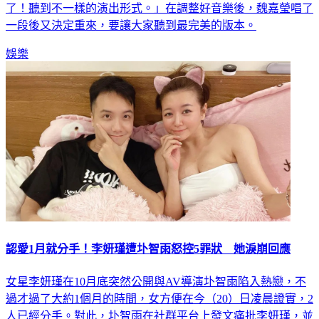
一段後又決定重來，要讓大家聽到最完美的版本。
娛樂
認愛1月就分手！李妍瑾遭圤智雨怒控5罪狀 她淚崩回應
女星李妍瑾在10月底突然公開與AV導演圤智雨陷入熱戀，不
過才過了大約1個月的時間，女方便在今（20）日凌晨證實，2
人已經分手。對此，圤智雨在社群平台上發文痛批李妍瑾，並
揭露對方的「5大罪狀」，而李妍瑾也在稍早發文反擊，直呼