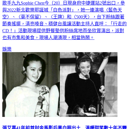
與2022新北歡樂耶誕城「白色派對」，她一連演唱〈藍色天
空〉、〈毫不保留〉、〈王牌〉和〈500天〉，台下粉絲跟著
節奏搖擺，清亮嗓音、穩健台風讓活動主持人直呼：「行走的
CD！」活動現場提供野餐墊供粉絲席地而坐欣賞演出，派對
也有市集和美食，現場人潮湧現，相當熱鬧。
娛樂
張艾嘉41年前首封金馬影后黑白照出土 溫暖甜笑數十年不變