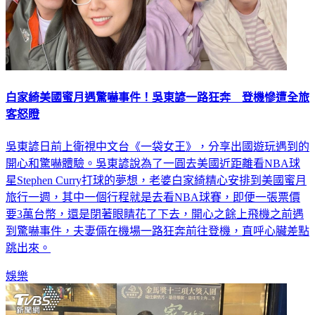
白家綺美國蜜月遇驚嚇事件！吳東諺一路狂奔 登機慘遭全旅
客怒瞪
吳東諺日前上衛視中文台《一袋女王》，分享出國遊玩遇到的
開心和驚嚇體驗。吳東諺說為了一圓去美國近距離看NBA球
星Stephen Curry打球的夢想，老婆白家綺精心安排到美國蜜月
旅行一週，其中一個行程就是去看NBA球賽，即便一張票價
要3萬台幣，還是閉著眼睛花了下去，開心之餘上飛機之前遇
到驚嚇事件，夫妻倆在機場一路狂奔前往登機，直呼心臟差點
跳出來。
娛樂