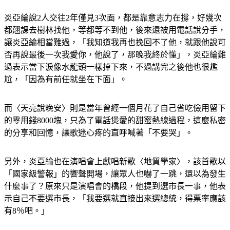
炎亞綸說2人交往2年僅見3次面，都是靠意志力在撐，好幾次
都翹課去樹林找他，等都等不到他，後來還被用電話說分手，
讓炎亞綸相當難過，「我知道我再也挽回不了他，就跟他說可
否再說最後一次我愛你，他說了，那晚我終於懂」，炎亞綸難
過表示當下淚像水龍頭一樣掉下來，不過講完之後他也很尷
尬，「因為有前任就坐在下面」。
而〈天亮說晚安〉則是當年曾經一個月花了自己省吃儉用留下
的零用錢8000塊，只為了電話煲愛的甜蜜熱線過程，這麼私密
的分享和回憶，讓歌迷心疼的直呼喊著「不要哭」。
另外，炎亞綸也在演唱會上獻唱新歌〈地質學家〉，該首歌以
「國家級警報」的響聲開場，讓眾人也嚇了一跳，還以為發生
什麼事了？原來只是演唱會的橋段，他提到選市長一事，他表
示自己不要選市長，「我要選就直接出來選總統，得票率應該
有8％吧。」