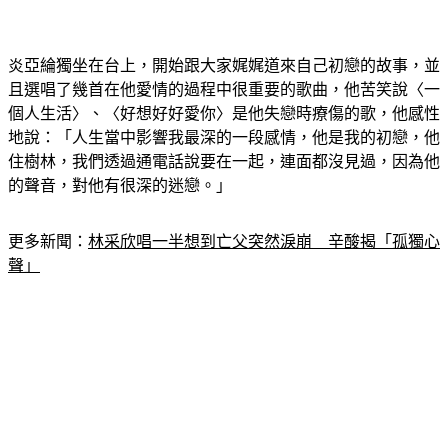
炎亞綸獨坐在台上，開始跟大家娓娓道來自己初戀的故事，並
且選唱了幾首在他愛情的過程中很重要的歌曲，他苦笑說〈一
個人生活〉、〈好想好好愛你〉是他失戀時療傷的歌，他感性
地說：「人生當中影響我最深的一段感情，他是我的初戀，他
住樹林，我們透過通電話說要在一起，連面都沒見過，因為他
的聲音，對他有很深的迷戀。」
更多新聞：
林采欣唱一半想到亡父突然淚崩　辛酸揭「孤獨心
聲」