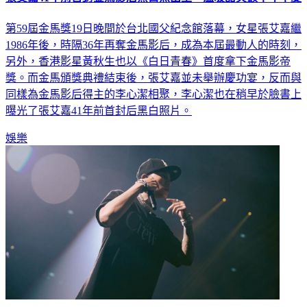
第59屆金馬獎19日晚間於台北國父紀念館落幕，女星張艾嘉繼
1986年後，時隔36年再奪金馬影后，成為本屆最動人的時刻，
另外，香港影星黃秋生也以《白日青春》首度拿下金馬影帝
獎。而金馬頒獎典禮結束後，張艾嘉並未舉辦慶功宴，反而與
同樣為金馬影后得主的李心潔相聚，李心潔也在稍早於臉書上
曝光了張艾嘉41年前首封后黑白照片。
娛樂