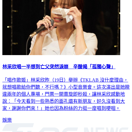
林采欣唱一半想到亡父突然淚崩 辛酸揭「孤獨心聲」
「唱作歌姬」林采欣昨（19日）舉辦《TKLAB 沒什麼理由，
就想唱歌給你們聽，不行嗎？》小型音樂會。這次演出是她睽
違兩年的個人專場，門票一開賣旋即秒殺，讓林采欣感動地
說：「今天看到一些熟悉的面孔還有新朋友，好久沒看到大
家，謝謝你們來！」她也因為粉絲的力挺一度唱到哽咽。
娛樂