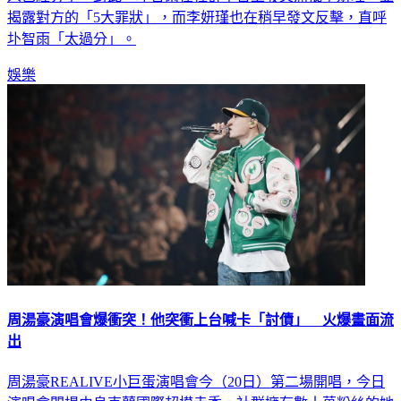
圤智雨「太過分」。
娛樂
周湯豪演唱會爆衝突！他突衝上台喊卡「討債」 火爆畫面流
出
周湯豪REALIVE小巨蛋演唱會今（20日）第二場開唱，今日
演唱會開場由烏克蘭國際超模走秀，社群擁有數十萬粉絲的她