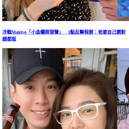
冷戰Makiyo「小金曬照發聲」 3點反擊假掰：老婆自己選對
錯都挺