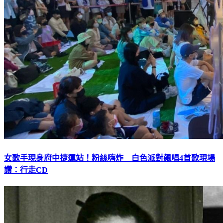
女歌手現身府中捷運站！粉絲嗨炸 白色派對飆唱4首歌現場
讚：行走CD