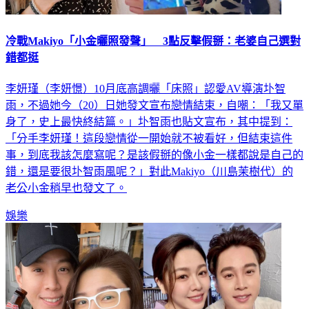
冷戰Makiyo「小金曬照發聲」 3點反擊假掰：老婆自己選對
錯都挺
李妍瑾（李妍憬）10月底高調曬「床照」認愛AV導演圤智
雨，不過她今（20）日她發文宣布戀情結束，自嘲：「我又單
身了，史上最快終結篇。」圤智雨也貼文宣布，其中提到：
「分手李妍瑾！這段戀情從一開始就不被看好，但結束這件
事，到底我該怎麼寫呢？是該假掰的像小金一樣都說是自己的
錯，還是要很圤智雨風呢？」對此Makiyo（川島茉樹代）的
老公小金稍早也發文了。
娛樂