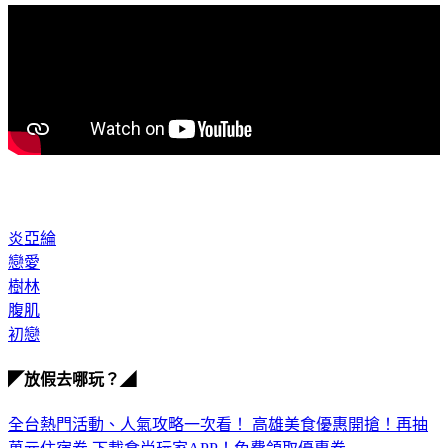
炎亞綸
戀愛
樹林
腹肌
初戀
◤放假去哪玩？◢
全台熱門活動、人氣攻略一次看！
高雄美食優惠開搶！再抽
萬元住宿券
下載食尚玩家APP！免費領取優惠券