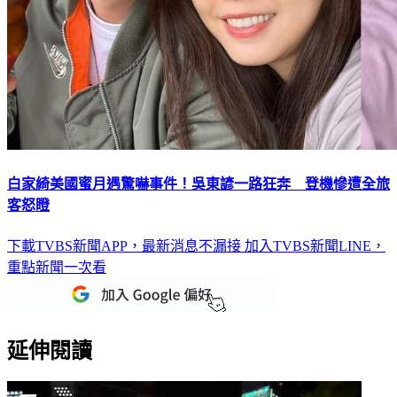
白家綺美國蜜月遇驚嚇事件！吳東諺一路狂奔 登機慘遭全旅
客怒瞪
下載TVBS新聞APP，最新消息不漏接
加入TVBS新聞LINE，
重點新聞一次看
延伸閱讀