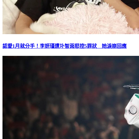
認愛1月就分手！李妍瑾遭圤智雨怒控5罪狀 她淚崩回應