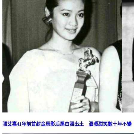
張艾嘉41年前首封金馬影后黑白照出土 溫暖甜笑數十年不變