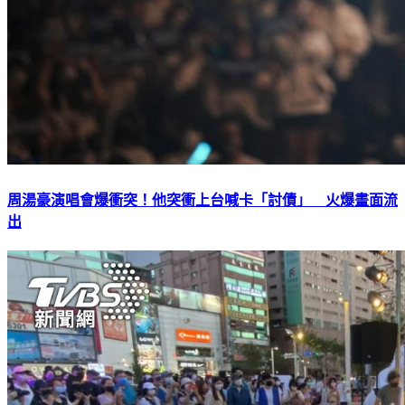
周湯豪演唱會爆衝突！他突衝上台喊卡「討債」 火爆畫面流
出