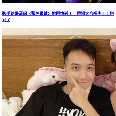
歌手路邊清唱〈藍色眼睛〉掀回憶殺！ 現場大合唱尖叫：賺
到了