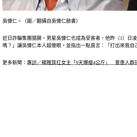
吳慷仁。（圖／翻攝自吳慷仁臉書）
近日詐騙集團猖獗，男星吳慷仁也成為受害者，他昨（1）日
嗎？」讓吳慷仁本人超傻眼，並指出一點直言：「打出來我自
更多新聞：
專訪／楊雅筑扛女主「9天爆瘦4公斤」　曾患人群