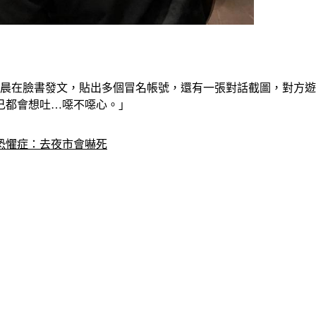
凌晨在臉書發文，貼出多個冒名帳號，還有一張對話截圖，對方
己都會想吐…噁不噁心。」
恐懼症：去夜市會嚇死