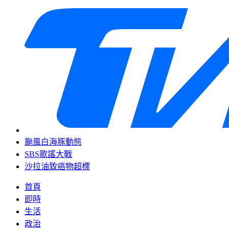
颱風白海豚動態
SBS歌謠大戰
沙拉油致癌物超標
首頁
即時
生活
政治