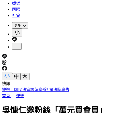
娛樂
國際
社會
更多
快訊
被選上國民法官該怎麼辦? 司法院廣告
首頁
｜
娛樂
吳慷仁邀粉絲「萬元買會員」