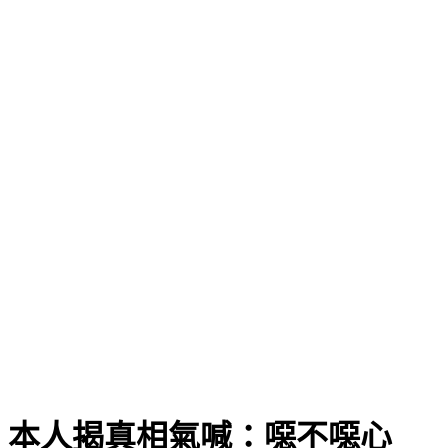
 本人揭真相氣喊：噁不噁心