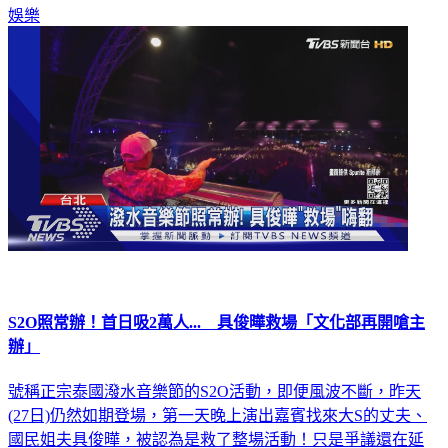
娛樂
S2O照常辦！首日吸2萬人... 具俊曄救場「文化部再開嗆主
辦」
號稱正宗泰國潑水音樂節的S2O活動，即便風波不斷，昨天
(27日)仍然如期登場，第一天晚上演出嘉賓找來大S的丈夫、
國民姐夫具俊曄，被認為是救了整場活動！只是爭議還在延