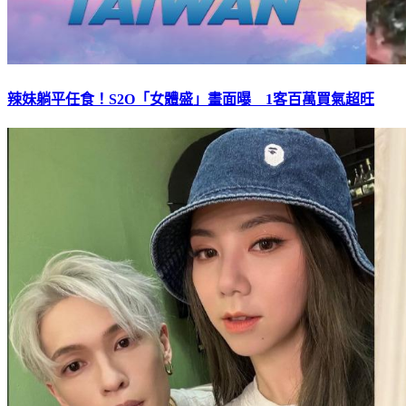
辣妹躺平任食！S2O「女體盛」畫面曝 1客百萬買氣超旺