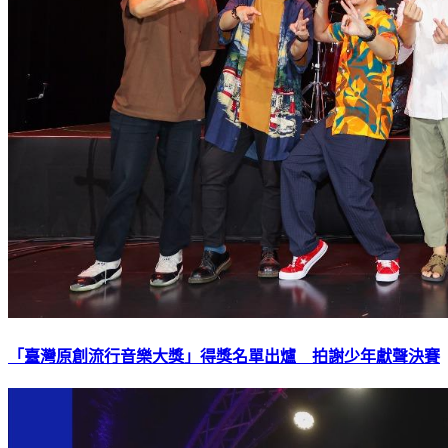
「臺灣原創流行音樂大獎」得獎名單出爐 拍謝少年獻聲決賽