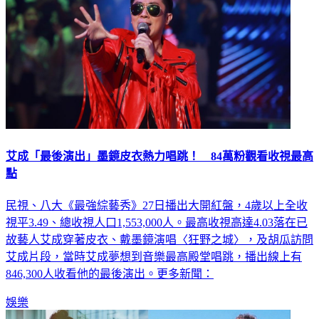
艾成「最後演出」墨鏡皮衣熱力唱跳！ 84萬粉觀看收視最高
點
民視、八大《最強綜藝秀》27日播出大開紅盤，4歲以上全收
視平3.49、總收視人口1,553,000人。最高收視高達4.03落在已
故藝人艾成穿著皮衣、戴墨鏡演唱〈狂野之城〉，及胡瓜訪問
艾成片段，當時艾成夢想到音樂最高殿堂唱跳，播出線上有
846,300人收看他的最後演出。更多新聞：
娛樂