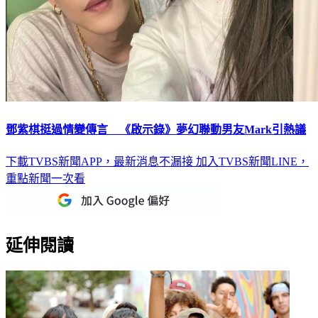
鄧紫棋挺過情變傳言 《啟示錄》夢幻聯動男友Mark引熱議
下載TVBS新聞APP，最新消息不漏接
加入TVBS新聞LINE，
重點新聞一次看
延伸閱讀