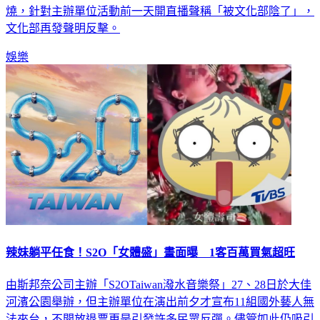
燒，針對主辦單位活動前一天開直播聲稱「被文化部陰了」，
文化部再發聲明反擊。
娛樂
辣妹躺平任食！S2O「女體盛」畫面曝 1客百萬買氣超旺
由斯邦奈公司主辦「S2OTaiwan潑水音樂祭」27、28日於大佳
河濱公園舉辦，但主辦單位在演出前夕才宣布11組國外藝人無
法來台，不開放退票更是引發許多民眾反彈。儘管如此仍吸引