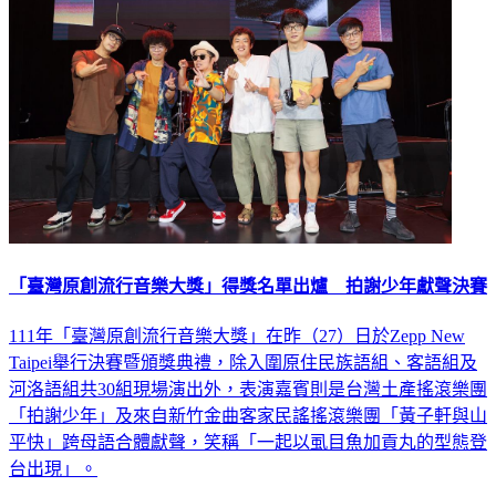
「臺灣原創流行音樂大獎」得獎名單出爐 拍謝少年獻聲決賽
111年「臺灣原創流行音樂大獎」在昨（27）日於Zepp New
Taipei舉行決賽暨頒獎典禮，除入圍原住民族語組、客語組及
河洛語組共30組現場演出外，表演嘉賓則是台灣土產搖滾樂團
「拍謝少年」及來自新竹金曲客家民謠搖滾樂團「黃子軒與山
平快」跨母語合體獻聲，笑稱「一起以虱目魚加貢丸的型態登
台出現」。