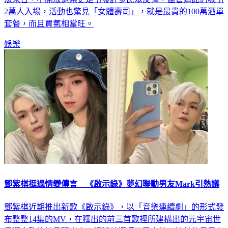
2萬人入場，活動也驚見「女體壽司」，就是最貴的100萬酒單
套餐，而且買氣相當旺。
娛樂
鄧紫棋挺過情變傳言 《啟示錄》夢幻聯動男友Mark引熱議
鄧紫棋近期推出新歌《啟示錄》，以「音樂連續劇」的形式發
布整整14集的MV，在釋出的前三首歌裡所建構出的元宇宙世