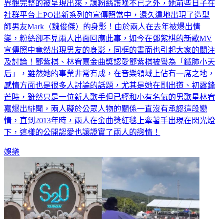
界觀完整的被呈現出來，讓粉絲讚嘆不已之外，她前些日子在
社群平台上PO出新系列的宣傳照當中，還久違地出現了造型
師男友Mark（魏俊傑）的身影！由於兩人在去年被爆出情
變，粉絲卻不見兩人出面回應此事，如今在鄧紫棋的新歌MV
宣傳照中竟然出現男友的身影，同框的畫面也引起大家的關注
及討論！鄧紫棋、林宥嘉金曲獎認愛鄧紫棋被譽為「鐵肺小天
后」，雖然她的事業非常有成，在音樂領域上佔有一席之地，
感情方面也是很多人討論的話題，尤其是她在剛出道、初露鋒
芒時，雖然只是一位新人歌手但已經和小有名氣的男歌星林宥
嘉爆出緋聞，兩人礙於公眾人物的關係一直沒有承認這段戀
情，直到2013年時，兩人在金曲獎紅毯上牽著手出現在閃光燈
下，這樣的公開認愛也讓證實了兩人的戀情！
娛樂