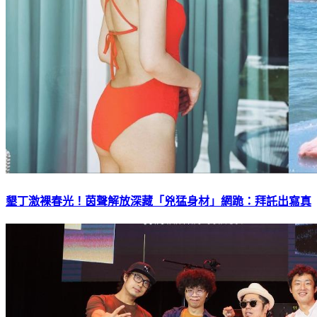
墾丁激裸春光！茵聲解放深藏「兇猛身材」網跪：拜託出寫真