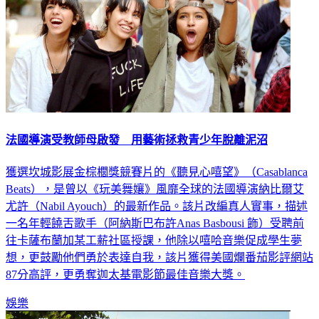
法國導演受教師母啟發 用藝術拯救青少年脫離泥沼
獲選坎城影展金棕櫚獎競賽片的《聽見心嘻望》（Casablanca
Beats），是曾以《玩美舞孃》風靡全球的法國導演納比爾艾
尤許（Nabil Ayouch）的最新作品。該片改編真人實事，描述
一名年輕饒舌歌手（阿納斯巴布許Anas Basbousi 飾）受聘前
往卡薩布蘭加某工薪社區授課，他除以嘻哈音樂促成學生夢
想，更鼓勵他們勇於表達自我，該片獲得美國爛番茄影評網站
87分高評，更勇奪迦太基電影節最佳音樂大獎。
娛樂