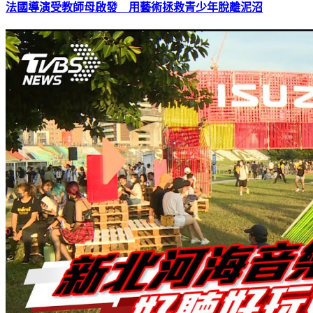
法國導演受教師母啟發 用藝術拯救青少年脫離泥沼