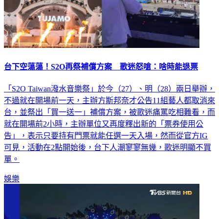
台下空蕩蕩！S2O再祭補償方案 歌迷怒嗆：啥時能退票
「S2O Taiwan潑水音樂祭」於今（27）、明（28）兩日舉辦，
不過就在開場前一天，主辦方斯邦奈才公告11組藝人都取消來
台，並祭出「買一送一」補償方案，被歌迷痛罵吃相難看，而
就在開場前2小時，主辦單位又再度釋出新的「票券使用公
告」，表示只要持有門票就能任選一天入場，然而從官方IG
可見，活動在2點開始後，台下人潮寥寥無幾，歌迷明顯不買
單。
娛樂