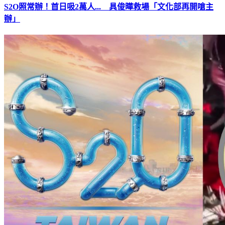
S2O照常辦！首日吸2萬人... 具俊曄救場「文化部再開嗆主
辦」