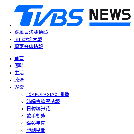
颱風白海豚動態
SBS歌謠大戰
優惠好康情報
首頁
即時
生活
政治
娛樂
《VPOPASIA》開播
演唱會搶票情報
日韓爆米花
歌手動態
綜藝星聞
戲劇星聞