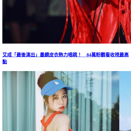
艾成「最後演出」墨鏡皮衣熱力唱跳！ 84萬粉觀看收視最高
點