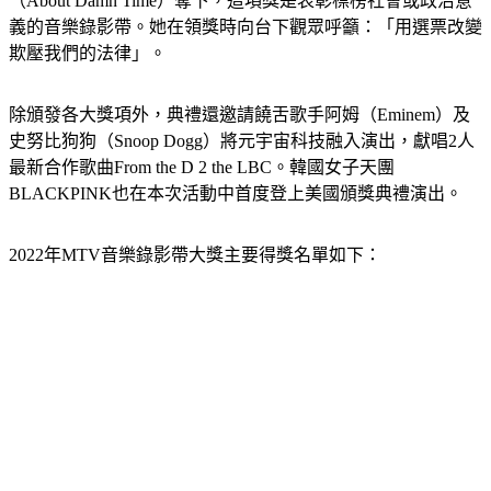
（About Damn Time）奪下，這項獎是表彰標榜社會或政治意
義的音樂錄影帶。她在領獎時向台下觀眾呼籲：「用選票改變
欺壓我們的法律」。
除頒發各大獎項外，典禮還邀請饒舌歌手阿姆（Eminem）及
史努比狗狗（Snoop Dogg）將元宇宙科技融入演出，獻唱2人
最新合作歌曲From the D 2 the LBC。韓國女子天團
BLACKPINK也在本次活動中首度登上美國頒獎典禮演出。
2022年MTV音樂錄影帶大獎主要得獎名單如下：