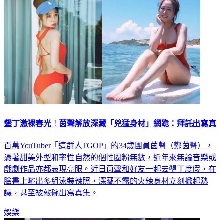
墾丁激裸春光！茵聲解放深藏「兇猛身材」網跪：拜託出寫真
百萬YouTuber「這群人TGOP」的34歲團員茵聲（鄭茵聲），
憑著甜美外型和率性自然的個性圈粉無數，近年來無論音樂或
戲劇作品亦都表現亮眼。近日茵聲和好友一起去墾丁度假，在
臉書上曬出多組泳裝辣照，深藏不露的火辣身材立刻掀起熱
議，甚至被敲碗出寫真集。
娛樂