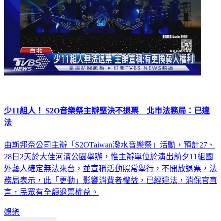
少11組人！ S2O音樂祭主辦堅決不退票 北市法務局：已違
法
由斯邦奈公司主辦「S2OTaiwan潑水音樂祭」活動，預計27、
28日2天於大佳河濱公園舉辦，惟主辦單位於演出前夕11組國
外藝人確定無法來台，並宣稱活動照常舉行，不開放退票，法
務局表示，此「更動」影響消費者權益，已經違法，消保官直
言，民眾有全額退票權益。
娛樂