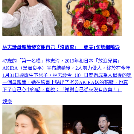
林志玲母親節發文謝自己「沒放棄」 姐夫1句話網噴淚
47歲的「第一名模」林志玲，2019年和日本「放浪兄弟」
AKIRA（黑澤良平）宣布結婚後，2人努力做人，終於在今年
1月31日透露生下兒子，林志玲今（8）日度過成為人母後的第
一個母親節，她在臉書上貼出了老公AKIRA送的花籃，也寫
下了自己心中的話，直說：「謝謝自己從來沒有放棄！」
娛樂