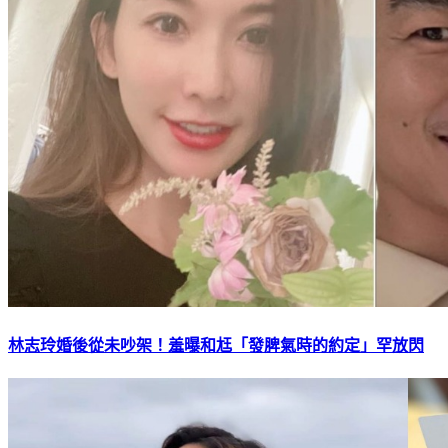
林志玲婚後從未吵架！羞曝和尪「發脾氣時的約定」罕放閃