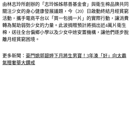
由林志玲所創辦的「志玲姊姊慈善基金會」與衛生棉品牌共同
關注少女的身心健康發展議題，今（20）日啟動終結月經貧窮
活動，攜手電商平台以「買一包捐一片」的實際行動，讓消費
轉為幫助弱勢少女的力量。此波捐贈預計將捐出近4萬片衛生
棉，送往全台偏鄉小學以及少女中途安置機構，讓他們逐步脫
離月經貧窮困境。
更多新聞：
豪門媳郭碧婷下月將生男寶！3年湊「好」向太霸
氣贈奢華大鑽戒