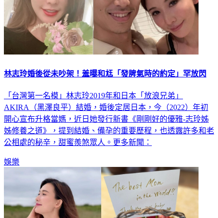
林志玲婚後從未吵架！羞曝和尪「發脾氣時的約定」罕放閃
「台灣第一名模」林志玲2019年和日本「放浪兄弟」
AKIRA（黑澤良平）結婚，婚後定居日本，今（2022）年初
開心宣布升格當媽，近日她發行新書《剛剛好的優雅-志玲姊
姊修養之道》，提到結婚、備孕的重要歷程，也透露許多和老
公相處的秘辛，甜蜜羨煞眾人。更多新聞：
娛樂