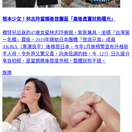
根本少女！林志玲當媽後首露面「產後真實狀態曝光」
模特兒出身的47歲女星林志玲美貌、氣質兼具，坐穩「台灣第
一名模」寶座，2019年嫁給日本團體「放浪兄弟」成員
AKIRA（黑澤良平）後移居日本，今年1月無預警宣布升格新
手人母，令外界又驚又喜，向來低調的她，今（27）日久違分
享自拍照，是當媽媽後首度亮相，整體狀態不錯。
娛樂