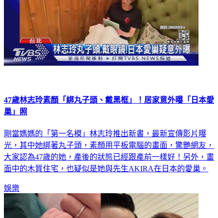
47歲林志玲素顏「綁丸子頭、戴黑框」！居家意外曝「日本愛
巢」照
剛當媽媽的「第一名模」林志玲推出新書，最新宣傳影片曝
光，其中她綁著丸子頭，素顏用平板電腦的畫面，驚艷網友，
大家認為47歲的她，產後的狀態已經跟產前一樣好！另外，畫
面中的木質住宅，也疑似是她與先生AKIRA在日本的愛巢。
娛樂