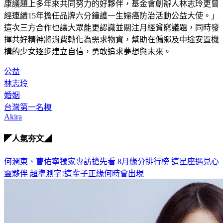
康議題上多年來共同努力的好夥伴，基金會創辦人林志玲更曾
經連續15年擔任品牌六分鐘護一生婦癌防治活動公益大使。」
這次三方合作也讓大眾能更認識並關注月經貧窮議題，同時發
揮共好精神將消費轉化為需求物資，幫助在偏鄉及中途安置機
構的少女逐步建立自信，勇敢追求夢想與未來。
公益
林志玲
婚姻
台灣第一名模
Akira
◤人氣夯文◢
何潤東、曹佑寧獨家專訪搶先看
8月緣分排行榜 這星座遇見心
靈夥伴
超準測字!這輩子正緣何時會出現