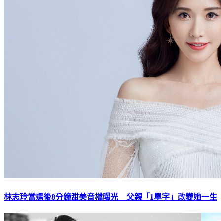
林志玲當媽後8分鐘甜美音檔曝光 父親「1單字」改變她一生