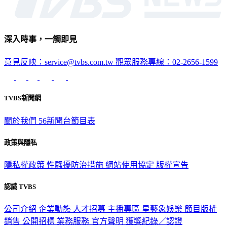
深入時事，一觸即見
意見反映：service@tvbs.com.tw
觀眾服務專線：02-2656-1599
TVBS新聞網
關於我們
56新聞台節目表
政策與隱私
隱私權政策
性騷擾防治措施
網站使用協定
版權宣告
認識 TVBS
公司介紹
企業動態
人才招募
主播專區
星藝象娛樂
節目版權
銷售
公開招標
業務服務
官方聲明
獲獎紀錄／認證