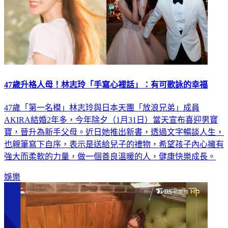
47歲升格人母！林志玲「手寫心裡話」：有可歌詠的幸福
47歲「第一名模」林志玲與日本天團「放浪兄弟」成員
AKIRA結婚2年多，今年除夕（1月31日）當天宣布喜迎男寶
寶，晉升為新手父母。近日她推出新書，透過文字暢談人生，
也親筆寫下自序，表示是送給兒子的禮物，希望孩子內心擁有
強大而柔軟的力量，做一個善良溫暖的人，健康快樂成長。
娛樂