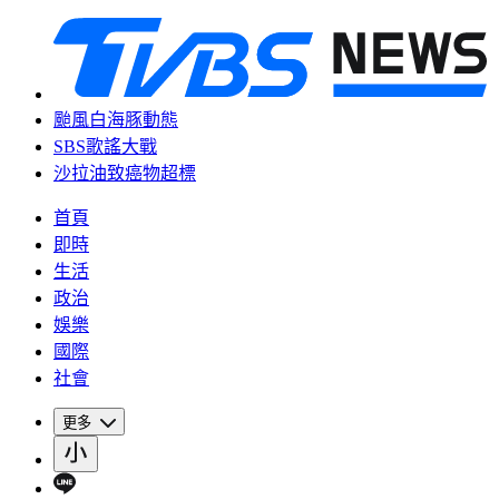
颱風白海豚動態
SBS歌謠大戰
沙拉油致癌物超標
首頁
即時
生活
政治
娛樂
國際
社會
更多