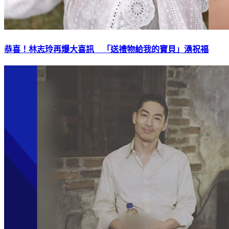
恭喜！林志玲再爆大喜訊 「送禮物給我的寶貝」湧祝福