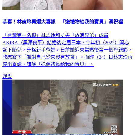
恭喜！林志玲再爆大喜訊 「送禮物給我的寶貝」湧祝福
「台灣第一名模」林志玲和丈夫「放浪兄弟」成員
AKIRA（黑澤良平）結婚後定居日本，今年初（2022）開心
誕下胎兒，升格新手爸媽，日前她迎來當媽後第一個母親節，
欣慰寫下「謝謝自己從來沒有放棄」，而昨（24）日林志玲再
爆出喜訊，嗨喊「送個禮物給我的寶貝」。
娛樂