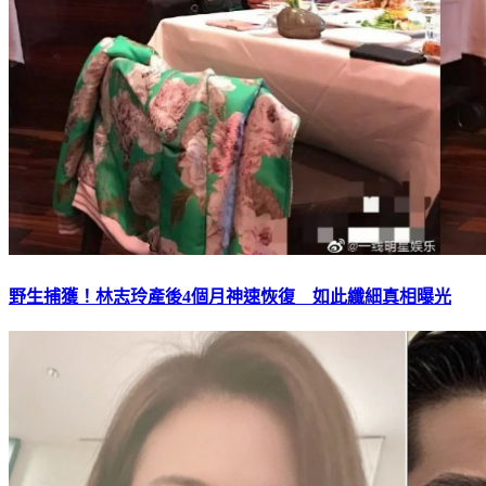
野生捕獲！林志玲產後4個月神速恢復 如此纖細真相曝光