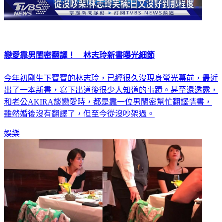
戀愛靠男閨密翻譯！ 林志玲新書曝光細節
今年初剛生下寶寶的林志玲，已經很久沒現身螢光幕前，最近
出了一本新書，寫下出道後很少人知道的事蹟。甚至還透露，
和老公AKIRA談戀愛時，都是靠一位男閨密幫忙翻譯情書，
雖然婚後沒有翻譯了，但至今從沒吵架過。
娛樂