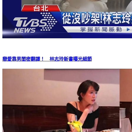
戀愛靠男閨密翻譯！ 林志玲新書曝光細節