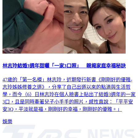
林志玲結婚3週年甜曬「一家3口照」 親揭家庭幸福秘訣
47歲的「第一名模」林志玲，近期發行新書《剛剛好的優雅-
志玲姊姊修養之道》，分享了自己出道以來的點滴與生活哲
學，而今（6）日林志玲在個人臉書上貼出了結婚3週年的一家
3口，且是同時牽著兒子小手手的照片，感性直說：「平平安
安3Q，平淡就是福，剛剛好的幸福，剛剛好的優雅。」
娛樂