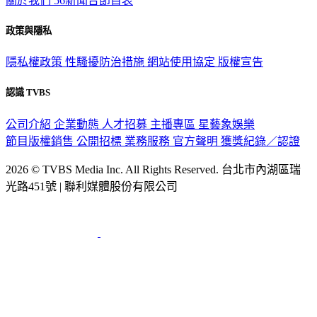
關於我們
56新聞台節目表
政策與隱私
隱私權政策
性騷擾防治措施
網站使用協定
版權宣告
認識 TVBS
公司介紹
企業動態
人才招募
主播專區
星藝象娛樂
節目版權銷售
公開招標
業務服務
官方聲明
獲獎紀錄／認證
2026 © TVBS Media Inc. All Rights Reserved. 台北市內湖區瑞
光路451號 | 聯利媒體股份有限公司