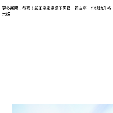
更多新聞：
恭喜！嚴正嵐密婚誕下男寶　瞿友寧一句話她升格
當媽