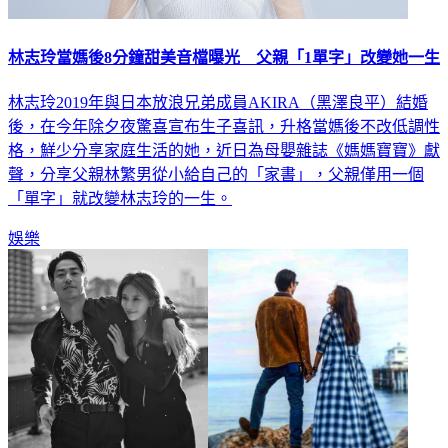
林志玲當媽後8分鐘甜美音檔曝光 父親「1單字」改變她一生
林志玲2019年與日本放浪兄弟成員AKIRA（黑澤良平）結婚
後，在今年除夕夜驚喜宣布生子喜訊，升格當媽後不改低調性
格，鮮少分享家庭生活的她，近日為母嬰雜誌《媽媽寶寶》獻
聲，分享父親林繁男從小給自己的「家書」，父親僅用一個
「單字」就改變林志玲的一生。
娛樂