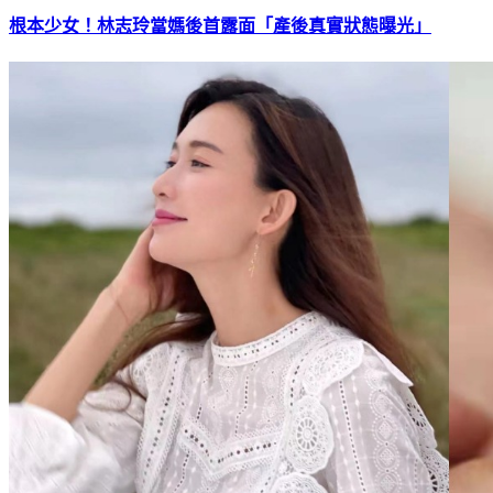
根本少女！林志玲當媽後首露面「產後真實狀態曝光」