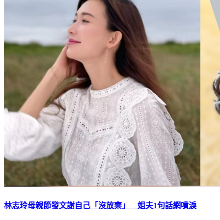
林志玲母親節發文謝自己「沒放棄」 姐夫1句話網噴淚