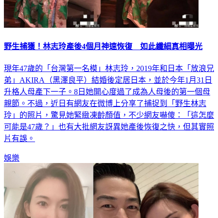
野生捕獲！林志玲產後4個月神速恢復 如此纖細真相曝光
現年47歲的「台灣第一名模」林志玲，2019年和日本「放浪兄
弟」AKIRA（黑澤良平）結婚後定居日本，並於今年1月31日
升格人母產下一子。8日她開心度過了成為人母後的第一個母
親節。不過，近日有網友在微博上分享了捕捉到「野生林志
玲」的照片，驚見她緊緻凍齡顏值，不少網友嚇傻：「這怎麼
可能是47歲？」也有大批網友訝異她產後恢復之快，但其實照
片有誤。
娛樂