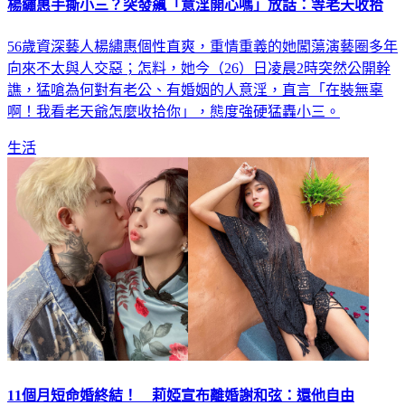
楊繡惠手撕小三？突發飆「意淫開心嗎」放話：等老天收拾
56歲資深藝人楊繡惠個性直爽，重情重義的她闖蕩演藝圈多年
向來不太與人交惡；怎料，她今（26）日凌晨2時突然公開幹
譙，猛嗆為何對有老公、有婚姻的人意淫，直言「在裝無辜
啊！我看老天爺怎麼收拾你」，態度強硬猛轟小三。
生活