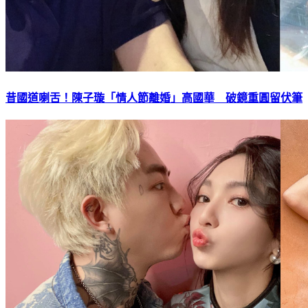
昔國道喇舌！陳子璇「情人節離婚」高國華 破鏡重圓留伏筆