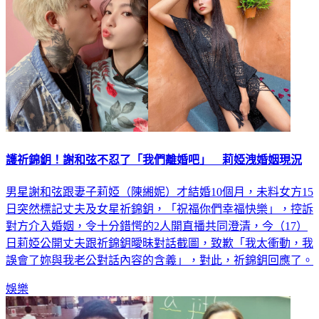
護祈錦鈅！謝和弦不忍了「我們離婚吧」 莉婭洩婚姻現況
男星謝和弦跟妻子莉婭（陳緗妮）才結婚10個月，未料女方15
日突然標記丈夫及女星祈錦鈅，「祝福你們幸福快樂」，控訴
對方介入婚姻，令十分錯愕的2人開直播共同澄清，今（17）
日莉婭公開丈夫跟祈錦鈅曖昧對話截圖，致歉「我太衝動，我
誤會了妳與我老公對話內容的含義」，對此，祈錦鈅回應了。
娛樂