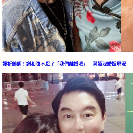
護祈錦鈅！謝和弦不忍了「我們離婚吧」 莉婭洩婚姻現況