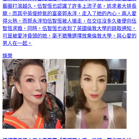
香港模特兒界打響知名度。放棄倫敦大學，嫁入豪門隨著在演
藝圈打滾越久，伍智恆也認識了許多上流子弟，追求者大排長
龍，而其中英俊帥氣的富豪郭永淳，走入了她的內心，兩人愛
得火熱，而郭永淳怕伍智恆被人搶走，在交往沒多久後便向伍
智恆求婚，同時，伍智恆也收到了英國倫敦大學的錄取通知，
可是被愛沖昏頭的她，毫不猶豫選擇放棄倫敦大學，與心愛的
男人在一起。
娛樂