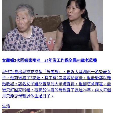
女離婚3次回娘家啃老 24年沒工作過全靠94歲老母養
現代社會出現愈來愈多「啃老族」，最近大陸湖南一名52歲女
子，她前後結了3次婚，其中有2次還嫁給富豪，但最後都以離
婚收場。該名女子雖然曾拿到大筆贍養費，但卻恣意揮霍，最
後只好回家啃老，被高齡94歲的母親養了長達24年，兩人每個
月只能靠母親退休金過日子。
生活