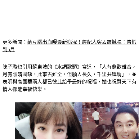
更多新聞：
納豆腦出血曝最新病況！經紀人突丟震撼彈：告假
到5月
陳子璇也引用蘇東坡的《水調歌頭》寫道，「人有悲歡離合，
月有陰晴圓缺，此事古難全，但願人長久，千里共嬋娟」，並
表明與高國華兩人都已彼此給予最好的祝福，她也祝賀天下有
情人都能幸福快樂。