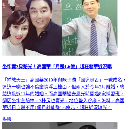
坐牢賣3房賠光！高國華「月賺1.6億」超狂奢華近況曝
「補教天王」高國華2010年與陳子璇「國道喇舌」一戰成名，
這這一喇也讓不倫戀情浮上檯面，但兩人於今年2月離婚，終
結這段近11年的婚姻。而高國華過去風光時開過8家補習班，
卻因坐牢全賠掉，3棟房也賣光，地位墜入谷底。怎料，高國
華近日自爆不用1個月就能賺1.6億元，超狂近況曝光。
娛樂