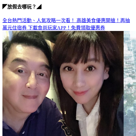
陳子璇
◤放假去哪玩？◢
全台熱門活動、人氣攻略一次看！
高雄美食優惠開搶！再抽
萬元住宿券
下載食尚玩家APP！免費領取優惠券