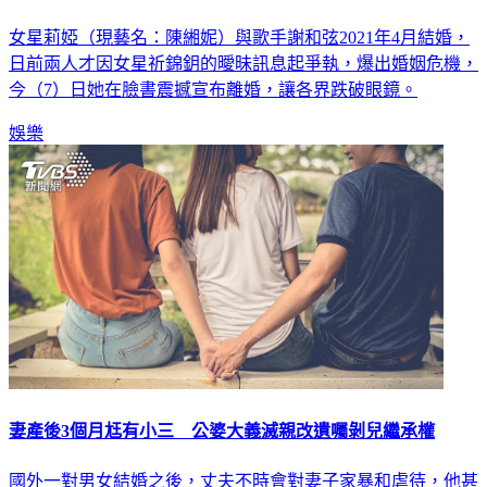
11個月短命婚終結！ 莉婭宣布離婚謝和弦：還他自由
女星莉婭（現藝名：陳緗妮）與歌手謝和弦2021年4月結婚，
日前兩人才因女星祈錦鈅的曖昧訊息起爭執，爆出婚姻危機，
今（7）日她在臉書震撼宣布離婚，讓各界跌破眼鏡。
娛樂
妻產後3個月尪有小三 公婆大義滅親改遺囑剝兒繼承權