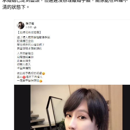
被拍到與濃妝妹幽會，疑似再度有婚外情爆出婚變，而他也坦
承婚姻已走到盡頭，但遲遲沒辦理離婚手續，關係處在糾纏不
清的狀態下。