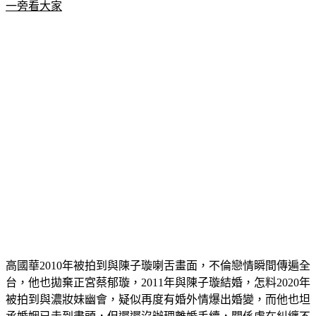
更多新聞：
明金成頭七回來！獨留妻兒託夢「交代遺囑」：站
一旁看大家
高國華2010年被拍到與陳子璇喇舌畫面，不倫戀情瞬間傳遍全
台，他也拋棄正宮蔡郁璇，2011年與陳子璇結婚，怎料2020年