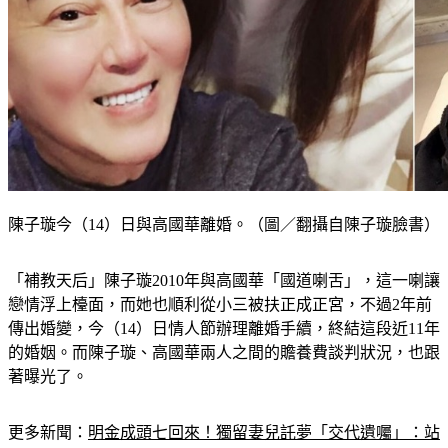
陳子璇今（14）日與高國華離婚。（圖／翻攝自陳子璇臉書）
「補教天后」陳子璇2010年與高國華「國道喇舌」，這一喇讓
戀情浮上檯面，而她也順利從小三被扶正成正宮，不過2年前
傳出婚變，今（14）日情人節辦理離婚手續，終結這段近11年
的婚姻。而陳子璇、高國華兩人之間的贍養費談判狀況，也跟
著曝光了。