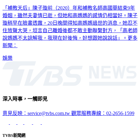
高國華母離世…陳子璇淚揭「婆媳關係」：她不太諒解我
「補教天后」陳子璇前（2020）年和補教名師高國華結束9年
婚姻，雖然夫妻情已逝，但她和高媽媽的感情仍相當好。陳子
璇稍早在臉書透露，20日晚間得知高媽媽過世的消息，她忍不
住放聲大哭，坦言自己離婚後都不敢主動聯繫對方，「高老師
說媽媽不太諒解我，我現在好後悔，好想跟她說說話」。更多
新聞：
娛樂
深入時事，一觸即見
意見反映：service@tvbs.com.tw
觀眾服務專線：02-2656-1599