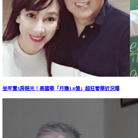
坐牢賣3房賠光！高國華「月賺1.6億」超狂奢華近況曝