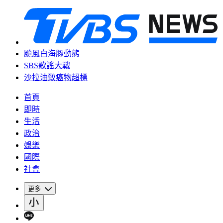
颱風白海豚動態
SBS歌謠大戰
沙拉油致癌物超標
首頁
即時
生活
政治
娛樂
國際
社會
更多