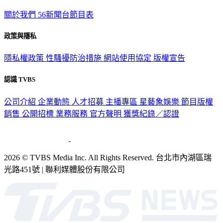
TVBS新聞網
關於我們
56新聞台節目表
政策與隱私
隱私權政策
性騷擾防治措施
網站使用協定
版權宣告
認識 TVBS
公司介紹
企業動態
人才招募
主播專區
星藝象娛樂
節目版權
銷售
公開招標
業務服務
官方聲明
獲獎紀錄／認證
2026 © TVBS Media Inc. All Rights Reserved. 台北市內湖區瑞
光路451號 | 聯利媒體股份有限公司