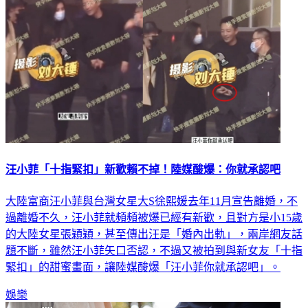
汪小菲「十指緊扣」新歡賴不掉！陸媒酸爆：你就承認吧
大陸富商汪小菲與台灣女星大S徐熙媛去年11月宣告離婚，不
過離婚不久，汪小菲就頻頻被爆已經有新歡，且對方是小15歲
的大陸女星張穎穎，甚至傳出汪是「婚內出軌」，兩岸網友話
題不斷，雖然汪小菲矢口否認，不過又被拍到與新女友「十指
緊扣」的甜蜜畫面，讓陸媒酸爆「汪小菲你就承認吧」。