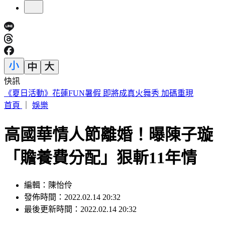
快訊
188萬《龍藏經》賣掉了！大戶不甩7折 店員爆「付現買原
價」
首頁
｜
娛樂
高國華情人節離婚！曝陳子璇
「贍養費分配」狠斬11年情
編輯：陳怡伶
發佈時間：2022.02.14 20:32
最後更新時間：2022.02.14 20:32