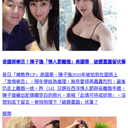
昔國道喇舌！陳子璇「情人節離婚」高國華 破鏡重圓留伏筆
昔日「補教界CP」高國華、陳子璇2010年被拍到在國道上
「激情喇舌」，隔年便結為連理，無奈愛得再轟轟烈烈，最後
仍走上離婚一途。昨（14）日選在西洋情人節辦妥離婚手續，
陳子璇曬出配偶欄空白的照片，高喊「此情可待成追憶」，沒
想到底下留言，竟悄悄埋下「破鏡重圓」伏筆？
娛樂