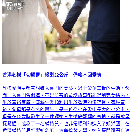
娛樂
香港名模「切腸胃」慘剩22公斤 仍喚不回愛情
許多女明星都有想嫁入豪門的美夢，過上榮華富貴的生活。然
而一入豪門深似海，不是所有的童話故事都能得到完美結局。
生於富裕家庭，演藝生涯順利出生於香港的伍智恆，家境富
裕，父母都是有名的醫生，是一位從小在愛中長大的小公主，
但是在16歲時發生了一件讓她人生徹底翻轉的事情，就是被星
探發掘，成為了一名模特兒。也非常順利的進入了娛樂圈，在