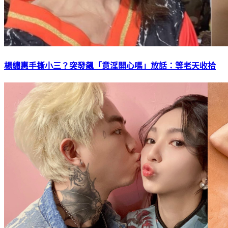
楊繡惠手撕小三？突發飆「意淫開心嗎」放話：等老天收拾