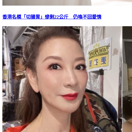
香港名模「切腸胃」慘剩22公斤 仍喚不回愛情