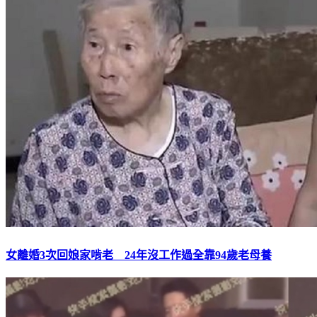
女離婚3次回娘家啃老 24年沒工作過全靠94歲老母養