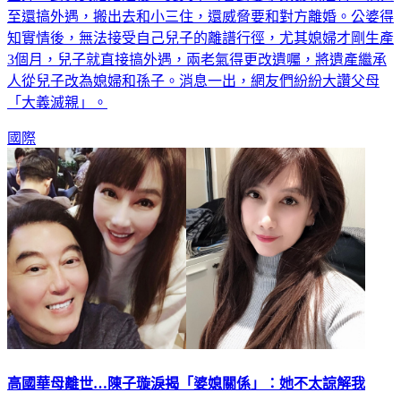
國外一對男女結婚之後，丈夫不時會對妻子家暴和虐待，他甚
至還搞外遇，搬出去和小三住，還威脅要和對方離婚。公婆得
知實情後，無法接受自己兒子的離譜行徑，尤其媳婦才剛生產
3個月，兒子就直接搞外遇，兩老氣得更改遺囑，將遺產繼承
人從兒子改為媳婦和孫子。消息一出，網友們紛紛大讚父母
「大義滅親」。
國際