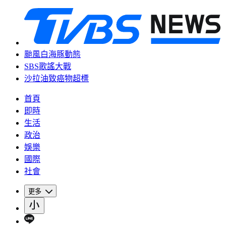
颱風白海豚動態
SBS歌謠大戰
沙拉油致癌物超標
首頁
即時
生活
政治
娛樂
國際
社會
更多