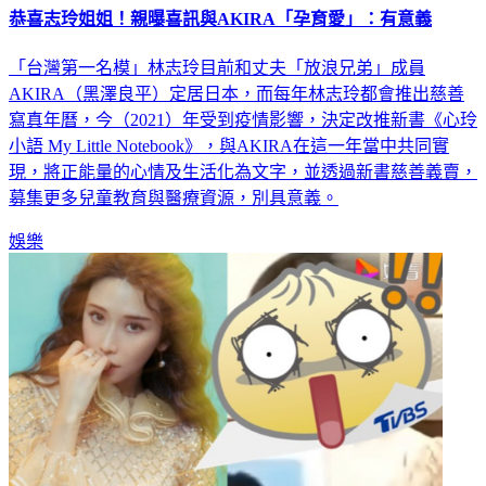
恭喜志玲姐姐！親曝喜訊與AKIRA「孕育愛」：有意義
「台灣第一名模」林志玲目前和丈夫「放浪兄弟」成員
AKIRA（黑澤良平）定居日本，而每年林志玲都會推出慈善
寫真年曆，今（2021）年受到疫情影響，決定改推新書《心玲
小語 My Little Notebook》，與AKIRA在這一年當中共同實
現，將正能量的心情及生活化為文字，並透過新書慈善義賣，
募集更多兒童教育與醫療資源，別具意義。
娛樂