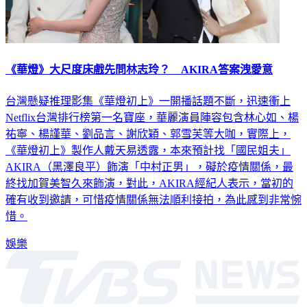
《華燈》大尺度床戲先問林志玲？ AKIRA答案洩愛意
台灣懸疑推理影集《華燈初上》一開播話題不斷，迅速衝上
Netflix台灣排行榜第一名寶座，華麗演員陣容包含林心如、楊
祐寧、楊謹華、劉品言、謝欣穎、郭雪芙等大咖，實際上，
《華燈初上》製作人戴天易透露，本來預計找「國民姐夫」
AKIRA（黑澤良平）飾演「中村正男」，礙於疫情關係，最
終找加賀美智久來飾演，對此，AKIRA經紀人表示，當初的
確有收到邀請，可惜疫情關係無法順利接拍，為此感到非常惋
惜。
娛樂