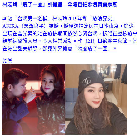
林志玲「瘦了一圈」引擔憂 罕曬自拍照洩真實狀態
46歲「台灣第一名模」林志玲2019年和「放浪兄弟」
AKIRA（黑澤良平）結婚，婚後選擇定居在日本東京，鮮少
出現在螢光幕的她在疫情期間依然心繫台灣，捐贈正壓檢疫亭
給前線醫護人員，令人相當感動。昨（21）日適逢中秋節，她
在曬出甜美近照，卻讓外界擔憂「怎麼瘦了一圈」。
娛樂