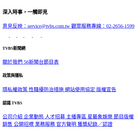
深入時事，一觸即見
意見反映：service@tvbs.com.tw
觀眾服務專線：02-2656-1599
TVBS新聞網
關於我們
56新聞台節目表
政策與隱私
隱私權政策
性騷擾防治措施
網站使用協定
版權宣告
認識 TVBS
公司介紹
企業動態
人才招募
主播專區
星藝象娛樂
節目版權
銷售
公開招標
業務服務
官方聲明
獲獎紀錄／認證