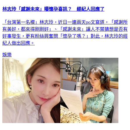
林志玲「感謝未來」曝懷孕喜訊？ 經紀人回應了
「台灣第一名模」林志玲，近日一連兩天po文寫道，「感謝所
有美好，都來得剛剛好」、「感謝未來」讓人不禁猜想是否有
好事發生，更有粉絲興奮問「懷孕了嗎？」對此，林志玲的經
紀人做出回應。
娛樂