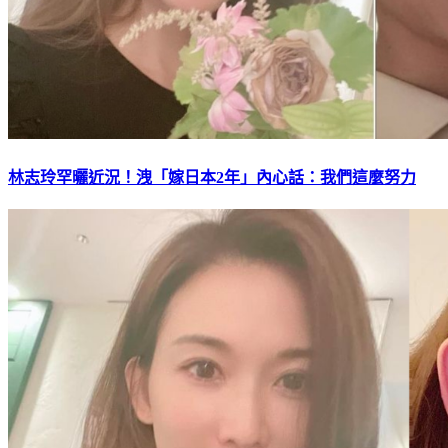
林志玲罕曬近況！洩「嫁日本2年」內心話：我們這麼努力