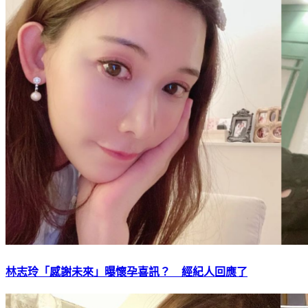
林志玲「感謝未來」曝懷孕喜訊？ 經紀人回應了