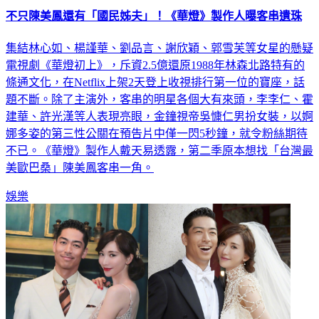
不只陳美鳳還有「國民姊夫」！《華燈》製作人曝客串遺珠
集結林心如、楊謹華、劉品言、謝欣穎、郭雪芙等女星的懸疑
電視劇《華燈初上》，斥資2.5億還原1988年林森北路特有的
條通文化，在Netflix上架2天登上收視排行第一位的寶座，話
題不斷。除了主演外，客串的明星各個大有來頭，李李仁、霍
建華、許光漢等人表現亮眼，金鐘視帝吳慷仁男扮女裝，以婀
娜多姿的第三性公關在預告片中僅一閃5秒鐘，就令粉絲期待
不已。《華燈》製作人戴天易透露，第二季原本想找「台灣最
美歐巴桑」陳美鳳客串一角。
娛樂