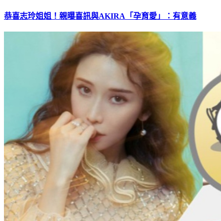
恭喜志玲姐姐！親曝喜訊與AKIRA「孕育愛」：有意義