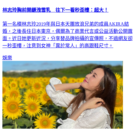
林志玲胸前開縫洩雪乳 往下一看秒歪樓：超大！
第一名模林志玲2019年與日本天團放浪兄弟的成員AKIRA結
婚，之後長住日本東京，偶爾為了商業代言或公益活動公開露
面。近日她更新近況，分享替品牌拍攝的宣傳照，不過網友卻
一秒歪樓，注意到女神「異於常人」的高跟鞋尺寸。
娛樂