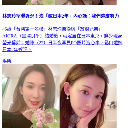
林志玲罕曬近況！洩「嫁日本2年」內心話：我們這麼努力
46歲「台灣第一名模」林志玲自從與「放浪兄弟」
AKIRA（黑澤良平）結婚後，就定居在日本東京，鮮少現身
螢光幕前；她昨（27）日半夜罕見PO照片洩心事，鬆口遠嫁
日本2年近況。
娛樂