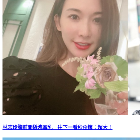
林志玲胸前開縫洩雪乳 往下一看秒歪樓：超大！