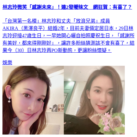
林志玲微笑「感謝未來」！連2發曖昧文 網狂賀：有喜了？
「台灣第一名模」林志玲和丈夫「放浪兄弟」成員
AKIRA（黑澤良平）結婚2年，目前夫妻倆定居日本，29日林
志玲迎接47歲生日，一早她開心曬自拍照慶祝生日，「感謝所
有美好，都來得剛剛好」，讓許多粉絲猜測該不會有喜了，結
果今（30）日林志玲再PO新動態，更讓粉絲懷疑。
娛樂