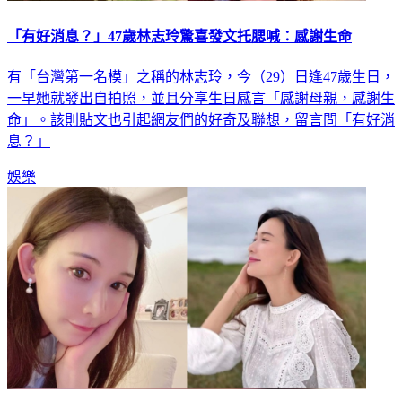
「有好消息？」47歲林志玲驚喜發文托腮喊：感謝生命
有「台灣第一名模」之稱的林志玲，今（29）日逢47歲生日，
一早她就發出自拍照，並且分享生日感言「感謝母親，感謝生
命」。該則貼文也引起網友們的好奇及聯想，留言問「有好消
息？」
娛樂