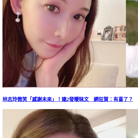
林志玲微笑「感謝未來」！連2發曖昧文 網狂賀：有喜了？