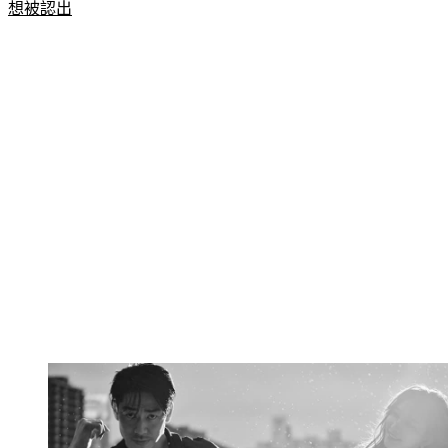
更多新聞：
可米小子許君豪「罕提2離世成員」　曝當牙醫不
想被認出