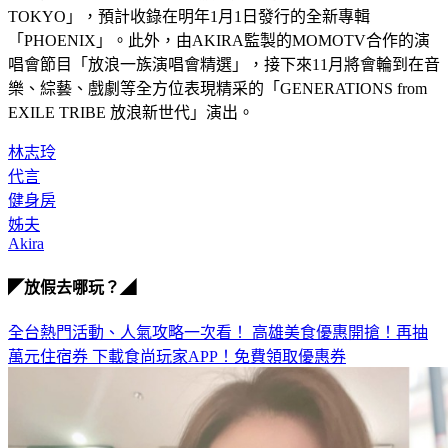
例，而廣告曲也使用EXILE放浪兄弟的新曲「DOWN TOWN 
TOKYO」，預計收錄在明年1月1日發行的全新專輯
「PHOENIX」。此外，由AKIRA監製的MOMOTV合作的演
唱會節目「放浪一族演唱會精選」，接下來11月將會輪到在音
樂、綜藝、戲劇等全方位表現精采的「GENERATIONS from 
EXILE TRIBE 放浪新世代」演出。
林志玲
代言
健身房
姊夫
Akira
◤放假去哪玩？◢
全台熱門活動、人氣攻略一次看！
高雄美食優惠開搶！再抽
萬元住宿券
下載食尚玩家APP！免費領取優惠券