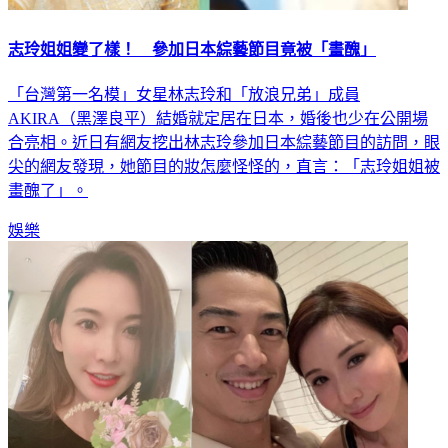
志玲姐姐變了樣！ 參加日本綜藝節目竟被「畫醜」
「台灣第一名模」女星林志玲和「放浪兄弟」成員
AKIRA（黑澤良平）結婚就定居在日本，婚後也少在公開場
合亮相。近日有網友挖出林志玲參加日本綜藝節目的訪問，眼
尖的網友發現，她節目的妝怎麼怪怪的，直言：「志玲姐姐被
畫醜了」。
娛樂