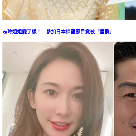
志玲姐姐變了樣！ 參加日本綜藝節目竟被「畫醜」