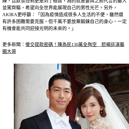
平常就有進健身房、擁有專屬教練的他，為了這次代言加強訓
練，且飲食控制更是到了極致，為的就是要與之前代言的藝人
並駕齊驅，希望向全世界能展現自己的男性光芒。另外，
AKIRA更呼籲：「因為疫情造成很多人生活的不便，雖然還
有許多困難需要克服，但千萬不要放棄鍛鍊自己的身心，一定
有機會能共同迎接光明的未來的。」
更多新聞：
傻交提款密碼！陳為民130萬全掏空　怒揭這演藝
圈大哥