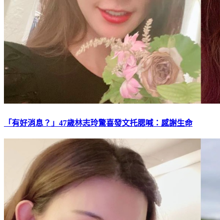
「有好消息？」47歲林志玲驚喜發文托腮喊：感謝生命