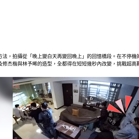
方法，拍攝從「晚上變白天再變回晚上」的回憶橋段。在不停機
及修杰楷與林予晞的造型，全都得在短短幾秒內改變，挑戰超高