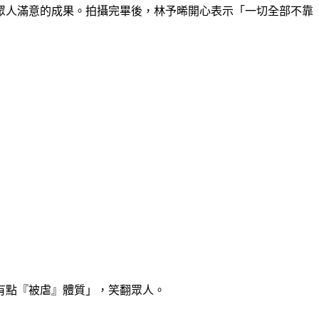
到眾人滿意的成果。拍攝完畢後，林予晞開心表示「一切全部不靠
有點『被虐』體質」，笑翻眾人。