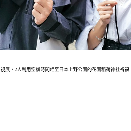
際影視展，2人利用空檔時間趕至日本上野公園的花園稻荷神社祈