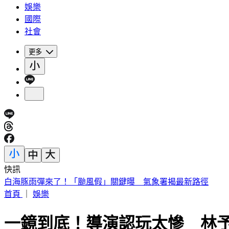
娛樂
國際
社會
更多
快訊
白海豚雨彈來了！「颱風假」關鍵曝 氣象署揭最新路徑
首頁
｜
娛樂
一鏡到底！導演認玩太慘 林