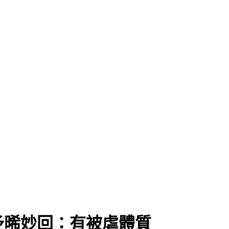
予晞妙回：有被虐體質