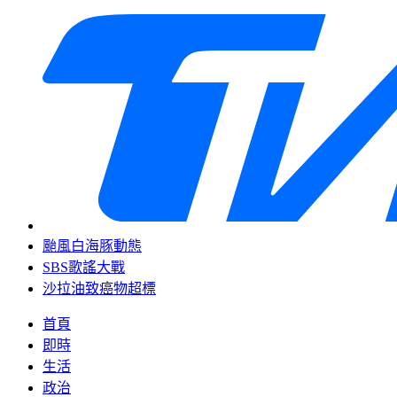
颱風白海豚動態
SBS歌謠大戰
沙拉油致癌物超標
首頁
即時
生活
政治