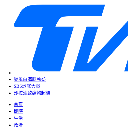
颱風白海豚動態
SBS歌謠大戰
沙拉油致癌物超標
首頁
即時
生活
政治