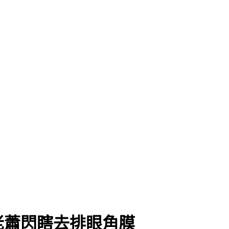
老蕭閃瞎去排眼角膜