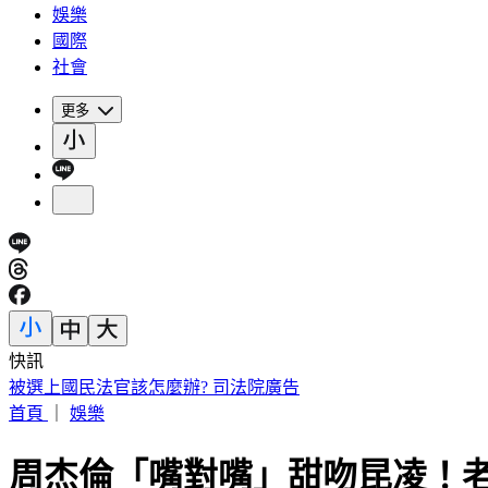
娛樂
國際
社會
更多
快訊
毒油風暴燒出選戰！蔣萬安7月聲量奪冠 「她」首度入榜
首頁
｜
娛樂
周杰倫「嘴對嘴」甜吻昆凌！