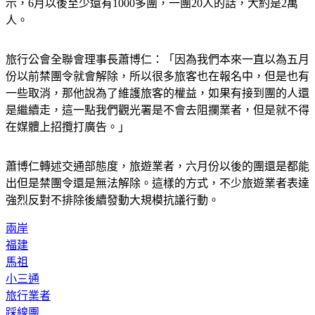
示，6月以後至少還有1000多團，一團20人的話，大約是2萬
人。
旅行公會全聯會理事長蕭博仁：「因為我們本來一直以為五月
份以前禁團令就會解除，所以很多旅客也在報名中，但是也有
一些取消，那他說為了維護旅客的權益，如果有接到團的人還
是繼續走，這一點我們觀光署是不會去阻攔業者，但是就不得
在媒體上招攬打廣告。」
蕭博仁轉述交通部態度，旅遊業者，六月份以後的團還是都能
出但是禁團令還是無法解除。這樣的方式，不少旅遊業者表達
強烈反對不排除後續發動大規模抗議行動。
兩岸
福建
馬祖
小三通
旅行業者
踩線團