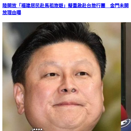
陸開放「福建居民赴馬祖旅遊」擬重啟赴台旅行團 金門未開
放理由曝