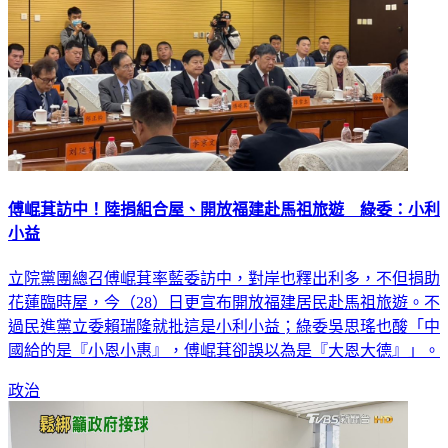
傅崐萁訪中！陸捐組合屋、開放福建赴馬祖旅遊 綠委：小利
小益
立院黨團總召傅崐萁率藍委訪中，對岸也釋出利多，不但捐助
花蓮臨時屋，今（28）日更宣布開放福建居民赴馬祖旅遊。不
過民進黨立委賴瑞隆就批這是小利小益；綠委吳思瑤也酸「中
國給的是『小恩小惠』，傅崐萁卻誤以為是『大恩大德』」。
政治