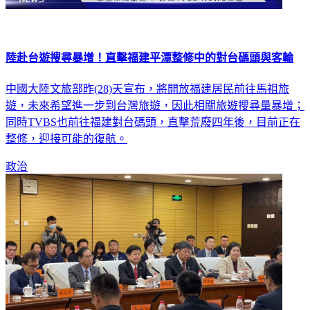
陸赴台遊搜尋暴增！直擊福建平潭整修中的對台碼頭與客輪
中國大陸文旅部昨(28)天宣布，將開放福建居民前往馬祖旅
遊，未來希望進一步到台灣旅遊，因此相關旅遊搜尋量暴增；
同時TVBS也前往福建對台碼頭，直擊荒廢四年後，目前正在
整修，迎接可能的復航。
政治