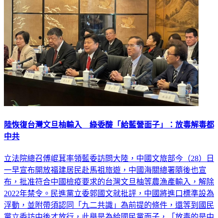
陸恢復台灣文旦柚輸入 綠委酸「給藍營面子」：放毒解毒都
中共
立法院總召傅崐萁率領藍委訪問大陸，中國文旅部今（28）日
一早宣布開放福建居民赴馬祖旅遊，中國海關總署隨後也宣
布，批准符合中國檢疫要求的台灣文旦柚等農漁產輸入，解除
2022年禁令。民進黨立委郭國文就批評，中國將進口標準設為
浮動，並附帶須認同「九二共識」為前提的條件，還等到國民
黨立委訪中後才放行，此舉是為給國民黨面子，「放毒的是中