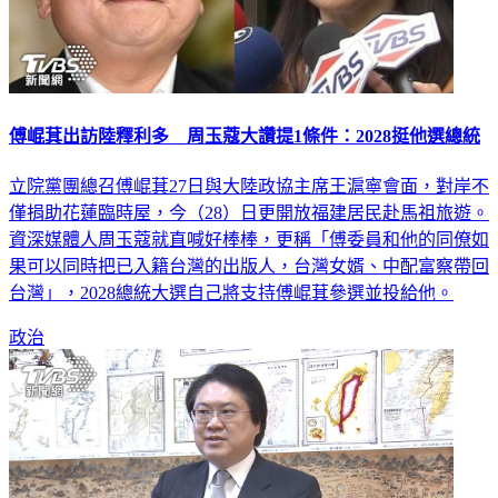
傅崐萁出訪陸釋利多 周玉蔻大讚提1條件：2028挺他選總統
立院黨團總召傅崐萁27日與大陸政協主席王滬寧會面，對岸不
僅捐助花蓮臨時屋，今（28）日更開放福建居民赴馬祖旅遊。
資深媒體人周玉蔻就直喊好棒棒，更稱「傅委員和他的同僚如
果可以同時把已入籍台灣的出版人，台灣女婿、中配富察帶回
台灣」，2028總統大選自己將支持傅崐萁參選並投給他。
政治