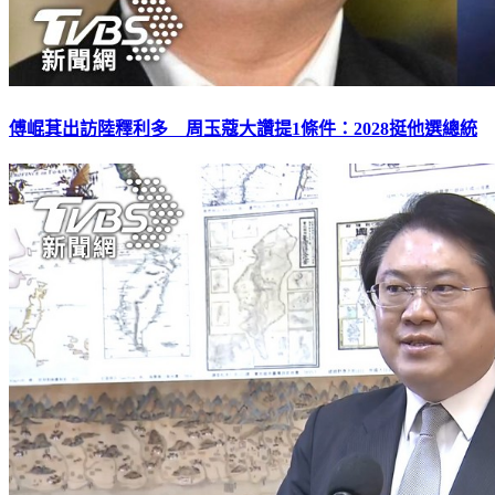
傅崐萁出訪陸釋利多 周玉蔻大讚提1條件：2028挺他選總統