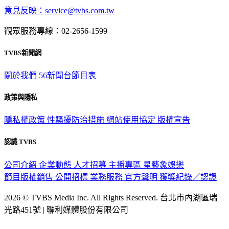
意見反映：service@tvbs.com.tw
觀眾服務專線：02-2656-1599
TVBS新聞網
關於我們
56新聞台節目表
政策與隱私
隱私權政策
性騷擾防治措施
網站使用協定
版權宣告
認識 TVBS
公司介紹
企業動態
人才招募
主播專區
星藝象娛樂
節目版權銷售
公開招標
業務服務
官方聲明
獲獎紀錄／認證
2026 © TVBS Media Inc. All Rights Reserved. 台北市內湖區瑞
光路451號 | 聯利媒體股份有限公司