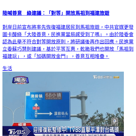
陸喊善意 綠建議：「對等」開放馬祖到福建旅遊
對岸日前宣布將率先恢復福建居民到馬祖旅遊，中共官媒更發
圖卡酸綠「大陸善意，民進黨當局感受到了嗎」。由於陸委會
認為此舉不符合對等開放原則，將研議後再作出回應。民進黨
立委蘇巧慧則建議，基於平等互惠，乾脆我們也開放「馬祖到
福建玩」，或「加碼開放金門」，善意互相堆疊。
生活