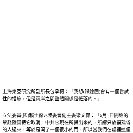
上海東亞研究所副所長包承柯：「我想(踩線團)會有一個嘗試
性的措施，但是兩岸之間整體關係是低落的。」
立法委員(國)賴士葆vs陸委會副主委梁文傑：「6月1日開始的
禁赴陸團把它取消，中共它現在所提出來的，所謂只放福建省
的人過來，等於是開了一個很小的門，所以當我們在處裡這個