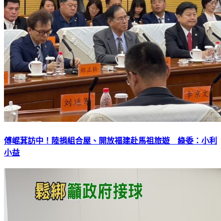
傅崐萁訪中！陸捐組合屋、開放福建赴馬祖旅遊 綠委：小利
小益