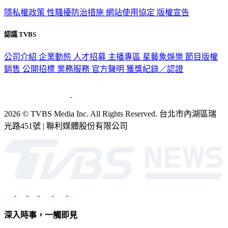
隱私權政策
性騷擾防治措施
網站使用協定
版權宣告
認識 TVBS
公司介紹
企業動態
人才招募
主播專區
星藝象娛樂
節目版權
銷售
公開招標
業務服務
官方聲明
獲獎紀錄／認證
2026 © TVBS Media Inc. All Rights Reserved. 台北市內湖區瑞
光路451號 | 聯利媒體股份有限公司
深入時事，一觸即見