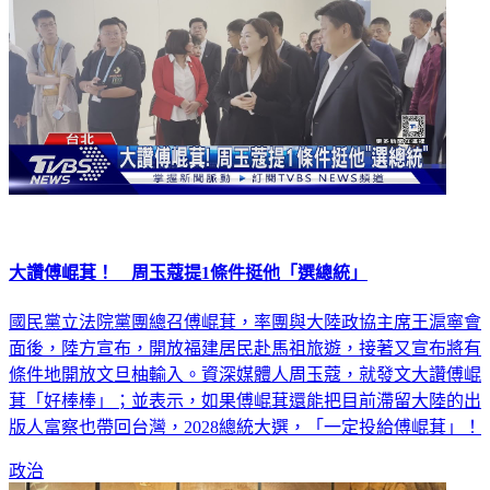
大讚傅崐萁！ 周玉蔻提1條件挺他「選總統」
國民黨立法院黨團總召傅崐萁，率團與大陸政協主席王滬寧會
面後，陸方宣布，開放福建居民赴馬祖旅遊，接著又宣布將有
條件地開放文旦柚輸入。資深媒體人周玉蔻，就發文大讚傅崐
萁「好棒棒」；並表示，如果傅崐萁還能把目前滯留大陸的出
版人富察也帶回台灣，2028總統大選，「一定投給傅崐萁」！
政治