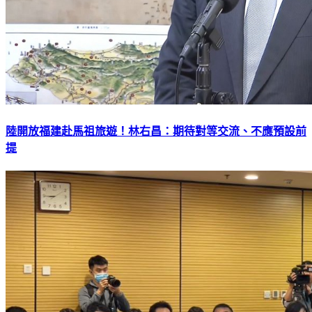
陸開放福建赴馬祖旅遊！林右昌：期待對等交流、不應預設前
提