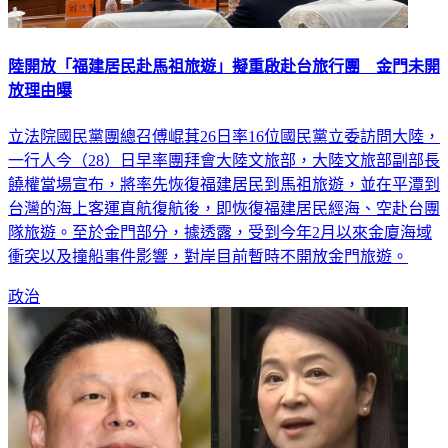
陸開放「福建居民赴馬祖旅遊」擬重啟赴台旅行團 金門未開
放理由曝
立法院國民黨團總召傅崐萁26日率16位國民黨立委訪問大陸，
一行人今（28）日早率團拜會大陸文旅部，大陸文旅部副部長
饒權當場宣布，將率先恢復福建居民到馬祖旅遊，並在平潭到
台灣的海上客運直航復航後，即恢復福建居民經海、空赴台團
隊旅遊。至於金門部分，據透露，受到今年2月以來金廈海域
衝突以及撞船事件影響，對岸目前暫時不開放金門旅遊。
政治