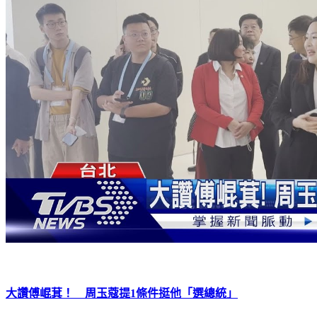
大讚傅崐萁！ 周玉蔻提1條件挺他「選總統」