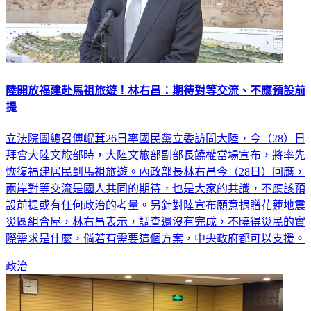
陸開放福建赴馬祖旅遊！林右昌：期待對等交流、不應預設前
提
立法院團總召傅崐萁26日率國民黨立委訪問大陸，今（28）日
拜會大陸文旅部時，大陸文旅部副部長饒權當場宣布，將率先
恢復福建居民到馬祖旅遊。內政部長林右昌今（28日）回應，
兩岸對等交流是國人共同的期待，也是大家的共識，不應該預
設前提或有任何政治的考量。另針對陸宣布願意捐贈花蓮地震
災區組合屋，林右昌表示，調查還沒有完成，不曉得災民的實
際需求是什麼，倘若有需要這個方案，中央政府都可以支援。
政治