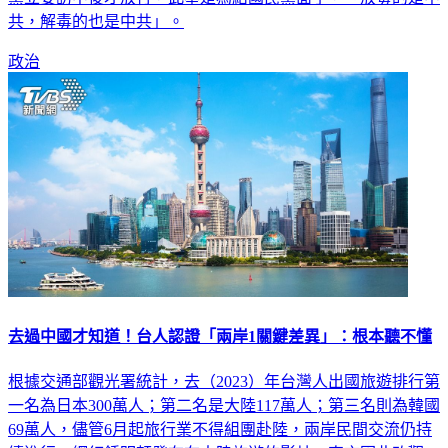
共，解毒的也是中共」。
政治
去過中國才知道！台人認證「兩岸1關鍵差異」：根本聽不懂
根據交通部觀光署統計，去（2023）年台灣人出國旅遊排行第
一名為日本300萬人；第二名是大陸117萬人；第三名則為韓國
69萬人，儘管6月起旅行業不得組團赴陸，兩岸民間交流仍持