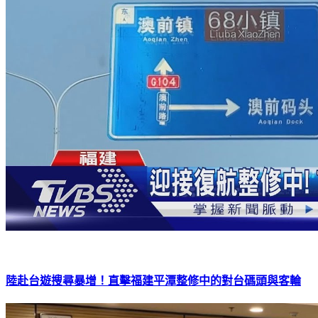
陸赴台遊搜尋暴增！直擊福建平潭整修中的對台碼頭與客輪