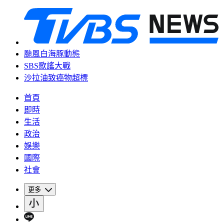
颱風白海豚動態
SBS歌謠大戰
沙拉油致癌物超標
首頁
即時
生活
政治
娛樂
國際
社會
更多