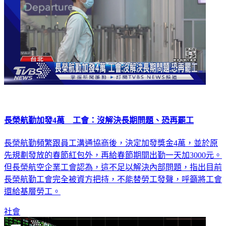
長榮航勤加發4萬 工會：沒解決長期問題、恐再罷工
長榮航勤頻繁跟員工溝通協商後，決定加發獎金4萬，並於原
先規劃發放的春節紅包外，再給春節期間出勤一天加3000元。
但長榮航空企業工會認為，這不足以解決內部問題，指出目前
長榮航勤工會完全被資方把持，不能替勞工發聲，呼籲將工會
還給基層勞工。
社會