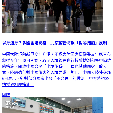
以牙還牙？多國圍堵防疫 北京警告將祭「對等措施」反制
中國大陸境內新冠疫情升溫，不過大陸國家衛健委去年底宣布
將從今年1月8日開始，取消入境後需進行核酸檢測和集中隔離
的措施，開放中國公民「出境旅遊」。這也其他國家不敢大
意，陸續強化對中國旅客的入境要求。對此，中國大陸外交部
6日表示，針對部分國家出台「不合理」的做法，中方將視疫
情採取相應措施。
國際