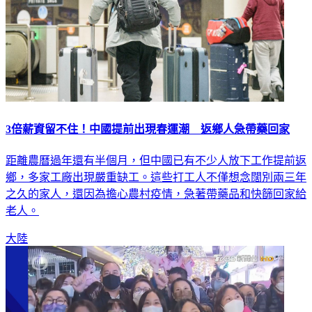
3倍薪資留不住！中國提前出現春運潮 返鄉人急帶藥回家
距離農曆過年還有半個月，但中國已有不少人放下工作提前返
鄉，多家工廠出現嚴重缺工。這些打工人不僅想念闊別兩三年
之久的家人，還因為擔心農村疫情，急著帶藥品和快篩回家給
老人。
大陸