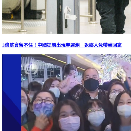
3倍薪資留不住！中國提前出現春運潮 返鄉人急帶藥回家