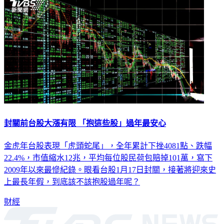
封關前台股大漲有限 「抱這些股」過年最安心
金虎年台股表現「虎頭蛇尾」，全年累計下挫4081點、跌幅
22.4%，市值縮水12兆，平均每位股民荷包賠掉101萬，寫下
2009年以來最慘紀錄。眼看台股1月17日封關，接著將迎來史
上最長年假，到底該不該抱股過年呢？
財經