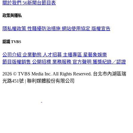
關於我們
56新聞台節目表
政策與隱私
隱私權政策
性騷擾防治措施
網站使用協定
版權宣告
認識 TVBS
公司介紹
企業動態
人才招募
主播專區
星藝象娛樂
節目版權銷售
公開招標
業務服務
官方聲明
獲獎紀錄／認證
2026 © TVBS Media Inc. All Rights Reserved. 台北市內湖區瑞
光路451號 | 聯利媒體股份有限公司