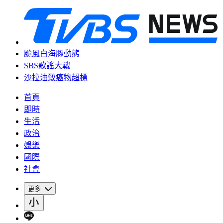
颱風白海豚動態
SBS歌謠大戰
沙拉油致癌物超標
首頁
即時
生活
政治
娛樂
國際
社會
更多