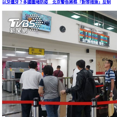
以牙還牙？多國圍堵防疫 北京警告將祭「對等措施」反制