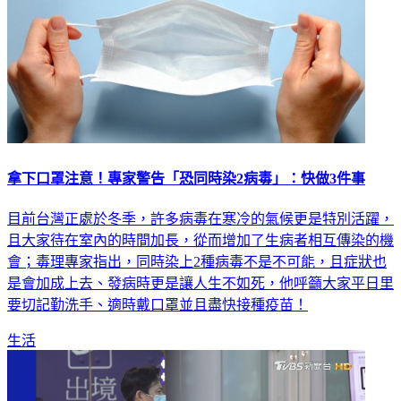
拿下口罩注意！專家警告「恐同時染2病毒」：快做3件事
目前台灣正處於冬季，許多病毒在寒冷的氣候更是特別活躍，
且大家待在室內的時間加長，從而增加了生病者相互傳染的機
會；毒理專家指出，同時染上2種病毒不是不可能，且症狀也
是會加成上去、發病時更是讓人生不如死，他呼籲大家平日里
要切記勤洗手、適時戴口罩並且盡快接種疫苗！
生活