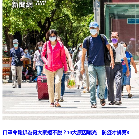
口罩令鬆綁為何大家還不脫？10大原因曝光 防疫才排第8