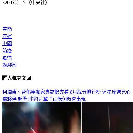
3200元）。（中央社）
春節
春運
中國
防疫
疫情
返鄉潮
◤人氣夯文◢
何潤東、曹佑寧獨家專訪搶先看
8月緣分排行榜 這星座遇見心
靈夥伴
超準測字!這輩子正緣何時會出現