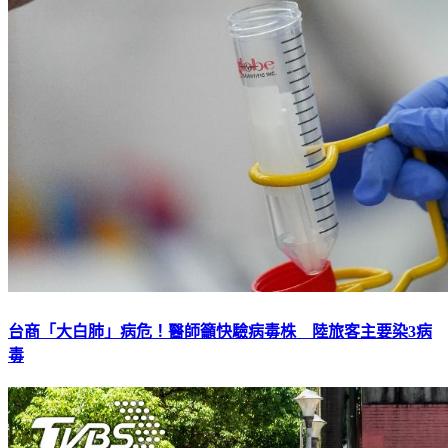
台商「大白肺」病危！醫師籲快驗病毒株 陸旅客主要染3病
毒