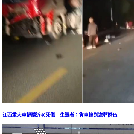
江西重大車禍釀近40死傷 生還者：貨車撞到送葬隊伍