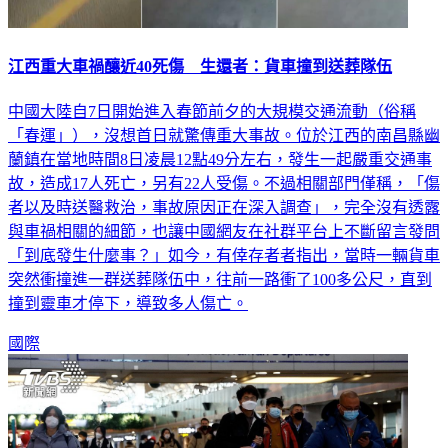
江西重大車禍釀近40死傷 生還者：貨車撞到送葬隊伍
中國大陸自7日開始進入春節前夕的大規模交通流動（俗稱
「春運」），沒想首日就驚傳重大事故。位於江西的南昌縣幽
蘭鎮在當地時間8日凌晨12點49分左右，發生一起嚴重交通事
故，造成17人死亡，另有22人受傷。不過相關部門僅稱，「傷
者以及時送醫救治，事故原因正在深入調查」，完全沒有透露
與車禍相關的細節，也讓中國網友在社群平台上不斷留言發問
「到底發生什麼事？」如今，有倖存者者指出，當時一輛貨車
突然衝撞進一群送葬隊伍中，往前一路衝了100多公尺，直到
撞到靈車才停下，導致多人傷亡。
國際