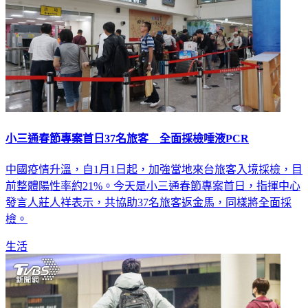
小三通春節專案首日37名旅客 全面採檢唾液PCR
中國疫情升溫，自1月1日起，加強當地來台旅客入境採檢，目
前整體陽性率約21%。今天是小三通春節專案首日，指揮中心
發言人莊人祥表示，共協助37名旅客返金馬，同樣將全面採
檢。
生活