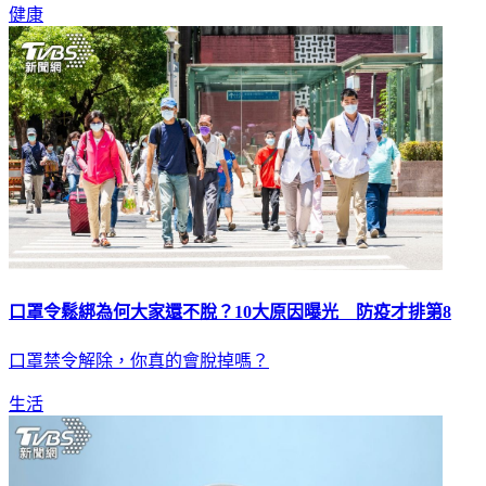
健康
口罩令鬆綁為何大家還不脫？10大原因曝光 防疫才排第8
口罩禁令解除，你真的會脫掉嗎？
生活