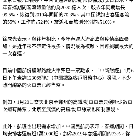
北京日報7日報導，中國交通運輸部副部長徐成光6日表示，今
年春運期間客流總量估約為20.95億人次，較去年同期增長
99.5%，恢復到2019年同期的70.3%。其中探親約占春運客流
的55%，工作約占24%，旅遊和商旅則分別約占10%。
徐成光表示，與往年相比，今年春運人流高峰與疫情高峰疊
加，是近年來不確定性最多、情況最為複雜、困難挑戰最大的
一次春運。
目前中國部份返鄉路線火車票已一票難求，「中新財經」1月6
日下午查詢12306網站（中國鐵路客戶服務中心）發現，不少
熱門線路的火車票已經售罄。
例如，1月20日當天北京至鄭州的高鐵/動車車票只剩極少數車
次還有餘票；北京至武漢的高鐵/動車餘票也所剩無幾。
此外，航班也出現需求增加。中國民航局表示，春運期間，日
均安排客運航班1萬1000班，約為2019年春運期間的73%，從