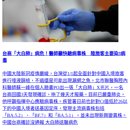
台商「大白肺」病危！醫師籲快驗病毒株 陸旅客主要染3病
毒
中國大陸新冠疫情嚴峻，台灣從1/1起全面針對中國入境旅客
進行唾液篩檢，不過還是可能出現漏網之魚。北市聯醫胸腔內
科醫師蘇一峰在個人臉書PO出一張「大白肺」X光片，一名
台商回國3天發現確診，拖了幾天才服藥，目前已嚴重肺炎，
他呼籲指揮中心應驗病毒株。疾管署日前也針對Ct值低於26以
下的中國入境者送基因定序，發現主流病毒株包括
「BA.5.2」、「BF.7」和「BA.5.1」，並未出現新興變異株。
中國台商確診沒通報 大白肺送醫病危