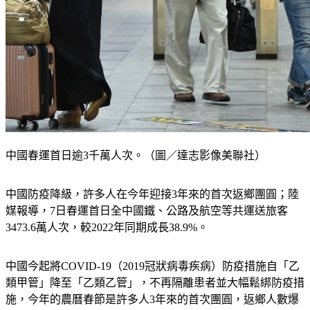
中國春運首日逾3千萬人次。（圖／達志影像美聯社）
中國防疫降級，許多人在今年迎接3年來的首次返鄉團圓；陸
媒報導，7日春運首日全中國鐵、公路及航空等共運送旅客
3473.6萬人次，較2022年同期成長38.9%。
中國今起將COVID-19（2019冠狀病毒疾病）防疫措施自「乙
類甲管」降至「乙類乙管」，不再隔離患者並大幅鬆綁防疫措
施，今年的農曆春節是許多人3年來的首次團圓，返鄉人數爆