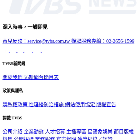
深入時事，一觸即見
意見反映：service@tvbs.com.tw
觀眾服務專線：02-2656-1599
TVBS新聞網
關於我們
56新聞台節目表
政策與隱私
隱私權政策
性騷擾防治措施
網站使用協定
版權宣告
認識 TVBS
公司介紹
企業動態
人才招募
主播專區
星藝象娛樂
節目版權
銷售
公開招標
業務服務
官方聲明
獲獎紀錄／認證