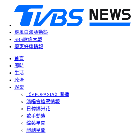
颱風白海豚動態
SBS歌謠大戰
優惠好康情報
首頁
即時
生活
政治
娛樂
《VPOPASIA》開播
演唱會搶票情報
日韓爆米花
歌手動態
綜藝星聞
戲劇星聞