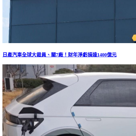
日產汽車全球大裁員、關7廠！財年淨虧損達1400億元