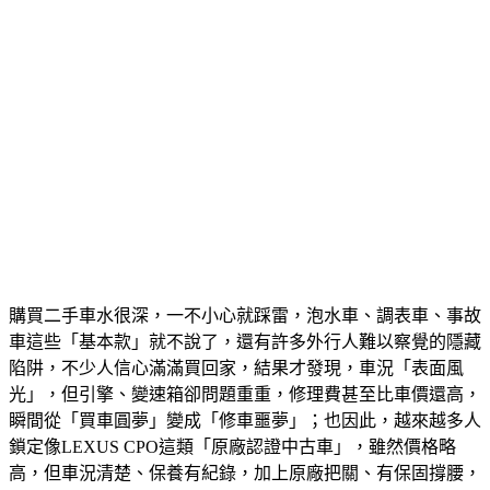
購買二手車水很深，一不小心就踩雷，泡水車、調表車、事故
車這些「基本款」就不說了，還有許多外行人難以察覺的隱藏
陷阱，不少人信心滿滿買回家，結果才發現，車況「表面風
光」，但引擎、變速箱卻問題重重，修理費甚至比車價還高，
瞬間從「買車圓夢」變成「修車噩夢」；也因此，越來越多人
鎖定像LEXUS CPO這類「原廠認證中古車」，雖然價格略
高，但車況清楚、保養有紀錄，加上原廠把關、有保固撐腰，