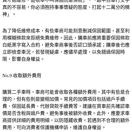
費才給維修，這根本不叫保固而是保險」、「跟中古車行交手
真的不容易，你必須抱持事事懷疑的態度、打起十二萬分的精
神」。
為了降低維修成本，有些車商可能刻意刪減保固範圍，甚至利
用模糊條款來拒絕免費維修。因此，購車前應將重要保固條款
白紙黑字寫入合約，避免車商事後否認口頭承諾；購車後也應
立即檢查車況，若發現疑慮，應儘早處理，以免錯過保固時
限，影響自身權益。
No.9 收取額外費用
購買二手車時，車商可能會收取各種額外費用，其中有些是合
理的，但有些則是變相加價。常見的加價項目包括過戶手續
費、保固延長費、代辦貸款手續費等，建議在買車前先確認車
價是否含稅與過戶費，避免事後被額外收費。此外，應要求車
商提供詳細的費用明細，以防隱藏收費。若遇到不合理的額外
費用，可向消費者保護機構申訴，維護自身權益。