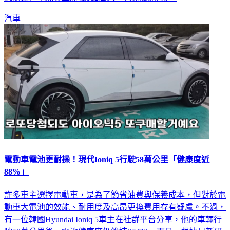
汽車
電動車電池更耐操！現代Ioniq 5行駛58萬公里「健康度近
88%」
許多車主選擇電動車，是為了節省油費與保養成本，但對於電
動車大電池的效能、耐用度及高昂更換費用存有疑慮。不過，
有一位韓國Hyundai Ioniq 5車主在社群平台分享，他的車輛行