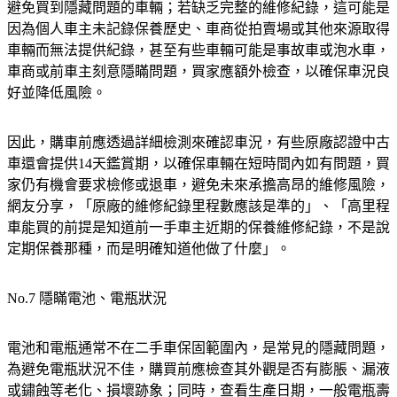
避免買到隱藏問題的車輛；若缺乏完整的維修紀錄，這可能是
因為個人車主未記錄保養歷史、車商從拍賣場或其他來源取得
車輛而無法提供紀錄，甚至有些車輛可能是事故車或泡水車，
車商或前車主刻意隱瞞問題，買家應額外檢查，以確保車況良
好並降低風險。
因此，購車前應透過詳細檢測來確認車況，有些原廠認證中古
車還會提供14天鑑賞期，以確保車輛在短時間內如有問題，買
家仍有機會要求檢修或退車，避免未來承擔高昂的維修風險，
網友分享，「原廠的維修紀錄里程數應該是準的」、「高里程
車能買的前提是知道前一手車主近期的保養維修紀錄，不是說
定期保養那種，而是明確知道他做了什麼」。
No.7 隱瞞電池、電瓶狀況
電池和電瓶通常不在二手車保固範圍內，是常見的隱藏問題，
為避免電瓶狀況不佳，購買前應檢查其外觀是否有膨脹、漏液
或鏽蝕等老化、損壞跡象；同時，查看生產日期，一般電瓶壽