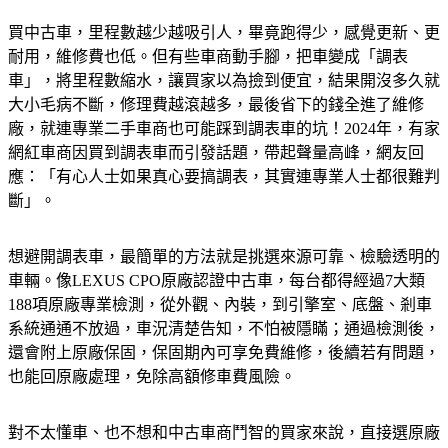
買中古車，里程數越少越吸引人，畢竟跑得少，感覺更新、更
耐用，維修費也低。但有些車商動手腳，把車變成「調表
車」，將里程數縮水，讓買家以為撿到便宜，結果開沒多久就
大小毛病不斷，修理費越滾越多，最後省下的錢全進了維修
廠，就連專業二手車商也可能踩到調表車的坑！2024年，有家
網紅車商因買到調表車而引發話題，帶起聲量高峰，網友回
應：「有心人士如果真心要搞調表，其實連專業人士都很難判
斷」。
想避開調表車，最簡單的方法就是挑選來源可靠、檢驗透明的
車輛。像LEXUS CPO原廠認證中古車，每台都得經過7大類
188項原廠專業檢測，從外觀、內裝，到引擎室、底盤、剎車
系統通通不放過，車況清楚告知，不怕被隱瞞；通過檢測後，
還會附上原廠保固，保固期內可享免費維修，後續若有問題，
也能回原廠處理，免除高額修車費風險。
對不太懂車、也不想和中古車商鬥智的買家來說，直接選原廠