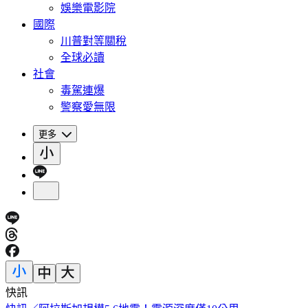
娛樂電影院
國際
川普對等關稅
全球必讀
社會
毒駕連爆
警察愛無限
更多
快訊