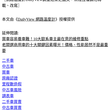
載、改寫〗
本文由《
DailyView 網路溫度計
》授權提供
延伸閱讀:
買車容易養車難！10大歐系車主最在意的維修重點
老闆選商用車的十大關鍵因素曝光！價格、性能居然不是最重
要
二手車
中古車
買車
原廠認證
里程數造假
中古車風險
調表車
二手車買賣
中古車買賣