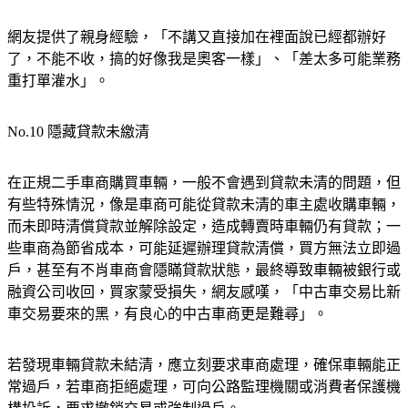
網友提供了親身經驗，「不講又直接加在裡面說已經都辦好
了，不能不收，搞的好像我是奧客一樣」、「差太多可能業務
重打單灌水」。
No.10 隱藏貸款未繳清
在正規二手車商購買車輛，一般不會遇到貸款未清的問題，但
有些特殊情況，像是車商可能從貸款未清的車主處收購車輛，
而未即時清償貸款並解除設定，造成轉賣時車輛仍有貸款；一
些車商為節省成本，可能延遲辦理貸款清償，買方無法立即過
戶，甚至有不肖車商會隱瞞貸款狀態，最終導致車輛被銀行或
融資公司收回，買家蒙受損失，網友感嘆，「中古車交易比新
車交易要來的黑，有良心的中古車商更是難尋」。
若發現車輛貸款未結清，應立刻要求車商處理，確保車輛能正
常過戶，若車商拒絕處理，可向公路監理機關或消費者保護機