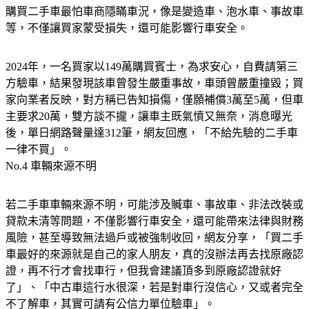
購買二手車最怕車商隱瞞車況，像是變造車、泡水車、事故車
等，不僅讓買家蒙受損失，還可能影響行車安全。
2024年，一名買家以149萬購買賓士，為求安心，自費請第三
方驗車，結果發現該車曾發生嚴重事故，車頭曾嚴重撞毀；買
家向業者反映，對方稱已告知損傷，僅願補償3萬至5萬，但車
主要求20萬，雙方談不攏，讓車主既氣憤又無奈，消息曝光
後，單日網路聲量達312筆，網友回應，「不給先驗的二手車
一律不買」。
No.4 車輛來源不明
若二手車車輛來源不明，可能涉及贓車、事故車、非法改裝或
貸款未清等問題，不僅影響行車安全，還可能帶來法律與財務
風險，甚至導致無法過戶或被強制收回，網友分享，「買二手
車最好的來源就是自己的家人朋友，真的沒辦法再去找原廠認
證，再不行才會找車行，但我會建議頂多到原廠認證就好
了」、「中古車這行水很深，若是對車行沒信心，又或者完全
不了解車，其實可請有公信力單位驗車」。