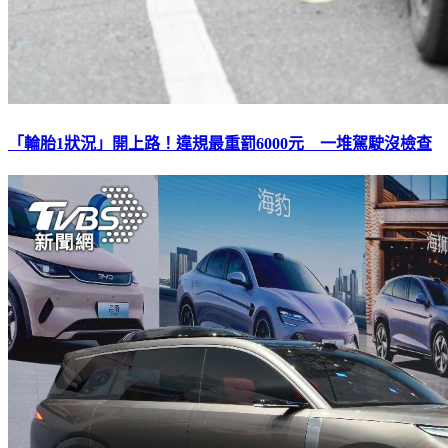
「輪胎1狀況」開上路！違規最重罰6000元 一堆駕駛沒檢查