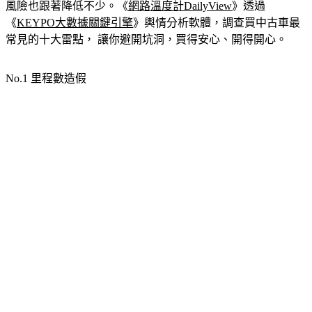
風險也跟著降低不少。《
網路溫度計DailyView
》透過
《
KEYPO大數據關鍵引擎
》輿情分析軟體，調查買中古車最
常見的十大雷點， 讓你避開坑洞，買得安心、開得開心。
No.1 里程數造假