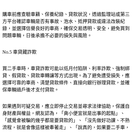
購車前應查驗車籍、保養紀錄、貸款狀況，透過監理站或第三
方平台確認車輛是否有事故、泡水、抵押貸款或違法改裝紀
錄，並選擇信譽良好的車商，確保交易透明、安全，避免買到
問題車輛，日後承擔不必要的損失與風險。
No.5 車貸藏詐欺
買二手車時，車貸詐欺可能以低月付陷阱、利率詐欺、強制綁
貸、假貸款、貸款車轉讓等方式出現。為了避免遭受損失，應
選擇可靠的車商、清楚貸款條件、直接向銀行辦理貸款，並確
保車輛過戶後才支付貸款。
如果遇到可疑交易，應立即停止交易並尋求法律協助，保護自
身財產與權益，網友認為，「貪小便宜就是出事的起點」、
「感覺會被騙的幾乎都是要貸款的」、「沒先做好功課、不熟
流程，就是會像這樣被牽著走」、「說真的，如果要二手車，