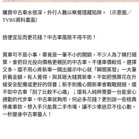
購買中古車水很深，外行人難以察覺隱藏陷阱。（示意圖／
TVBS資料畫面）
撿便宜反而更花錢？中古車風險不得不防！
買車可不是小事，畢竟是一筆不小的開銷，不少人為了精打細
算，會把目光投向價格更親民的中古車。不僅車價較低，選擇
又多，還不用心疼新車一開出展示中心就「瞬間蒸發」一大筆
折舊金額。有人覺得，與其砸大錢買新車，不如把預算花在升
級安全配備或更好的保養；新手則擔心開新車會戰戰兢兢，還
不如中古車「刮了比較不心痛」；還有人純粹需要一台能安心
通勤的代步車，中古車就夠用，何必多花錢？更別說一些經典
停產車款，想入手只能靠二手市場，讓不少車迷忍不住心動，
一秒變身中古車獵人！