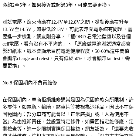
命約2至5年，如果接近或超過3年，可能需要更換。
測試電壓，熄火時應在12.4V至12.8V之間，發動後應提升至
13.5V至14.5V；如果低於13V，可能表示充電系統有問題，需
要進一步檢測，網友則分享，「插OBD 看電池健康以及各個
cell電壓，看有沒有不平均的」、「原廠做電池測試通常都會
影印紙本，紙本會顯示目前電池健康程度，50-60%這中間值
會顯示charge and retest，只有低於50%，才會顯示fail test，需
要更換」。
No.8 保固期內不負責維修
在保固期內，車商拒絕維修通常是因為保固條款有所限制，許
多零件，如電瓶、輪胎、煞車片等被視為消耗品，因此不在保
固範圍內；部分車商可能會以「正常磨損」或「人為使用不
當」為由推卸責任，並設置特定條件，如需回指定維修廠、定
期檢查等，進一步限制實際保固權益，網友認為，「還要先收