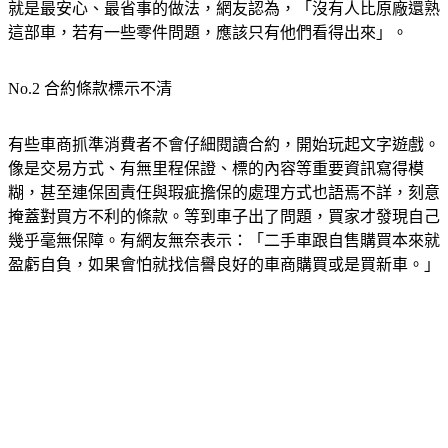
就是最安心、最省事的做法，網友認為，「沒有人比原廠還熟
這部車，若有一些零件問題，應該只有他們看得出來」。
No.2 合約條款標示不清
有些車商抓準消費者不會仔細閱讀合約，開始玩起文字遊戲。
像是交易方式、有無里程保證、標的內容等重要資訊寫得模
糊，甚至連保固責任與瑕疵擔保的處理方式也語焉不詳，刻意
掩蓋對買方不利的條款。等到車子出了問題，買家才發現自己
幾乎毫無保障。有網友無奈表示：「二手車跟自售購買本來就
盈虧自負，如果會怕就找信譽良好的車商購買或是買新車。」