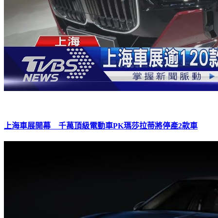
上海車展開幕 千萬頂級電動車PK瑪莎拉蒂將停產2款車