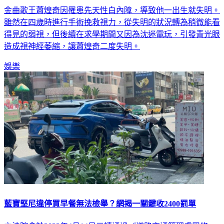
金曲歌王蕭煌奇因罹患先天性白內障，導致他一出生就失明。
雖然在四歲時進行手術挽救視力，從失明的狀況轉為稍微能看
得見的弱視，但後續在求學期間又因為沈迷電玩，引發青光眼
造成視神經萎縮，讓蕭煌奇二度失明。
娛樂
藍寶堅尼違停買早餐無法檢舉？網揭一關鍵收2400罰單