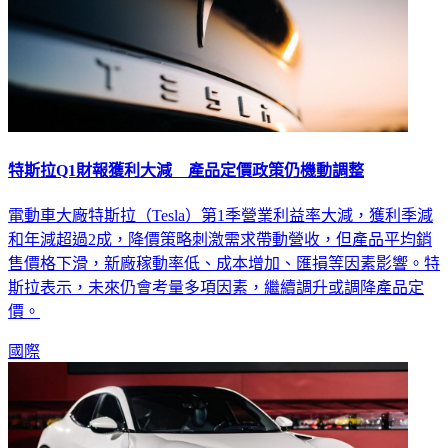
特斯拉Q1財報獲利大減 產品定價政策仍機動調整
電動車大廠特斯拉（Tesla）第1季營業利益率大減，獲利季減
和年減超過2成，降價策略刺激需求帶動營收，但產品平均銷
售價格下滑，新廠稼動率低、成本增加、匯損等因素影響。特
斯拉表示，未來仍會考量多項因素，繼續調升或調降產品定
價。
國際