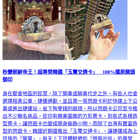
秒變朝鮮帝王！超尊榮韓國「玉璽交通卡」 100%還原龍頭
御印
身在都會地區的民眾，除了開車或騎車代步之外，有些人也會
選擇搭乘公車、捷運通勤，並且買一張悠遊卡利於快速上下公
車或進出捷運站，省下掏零錢的麻煩，所以悠遊卡公司至今推
出不少聯名商品，從印有精美圖案的方形票卡，到各式各樣造
型票卡，讓悠遊卡也變成隨身裝飾小物。而除了台灣有豐富造
型的悠遊卡，韓國近期還推出「玉璽交通卡」，讓捷運成為上
班族的「龍輦」，每天上下班體驗猶如「微服出巡」的尊榮