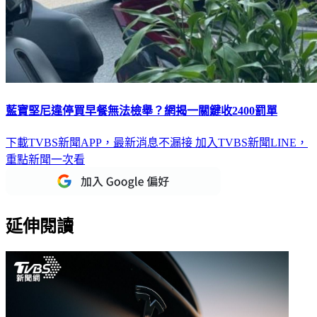
藍寶堅尼違停買早餐無法檢舉？網揭一關鍵收2400罰單
下載TVBS新聞APP，最新消息不漏接
加入TVBS新聞LINE，
重點新聞一次看
延伸閱讀