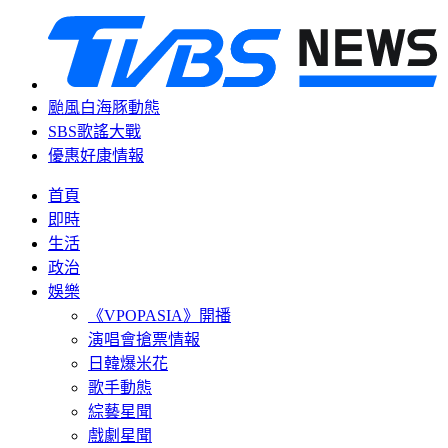
颱風白海豚動態
SBS歌謠大戰
優惠好康情報
首頁
即時
生活
政治
娛樂
《VPOPASIA》開播
演唱會搶票情報
日韓爆米花
歌手動態
綜藝星聞
戲劇星聞