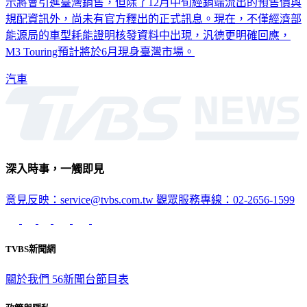
示將會引進臺灣銷售，但除了12月中旬經銷端流出的預售價與
規配資訊外，尚未有官方釋出的正式訊息。現在，不僅經濟部
能源局的車型耗能證明核發資料中出現，汎德更明確回應，
M3 Touring預計將於6月現身臺灣市場。
汽車
深入時事，一觸即見
意見反映：service@tvbs.com.tw
觀眾服務專線：02-2656-1599
TVBS新聞網
關於我們
56新聞台節目表