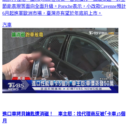
節能表現等面向全面升級。Porsche表示，小改款Cayenne預計
6月起進軍歐洲市場，臺灣亦有望於年底前上市。
汽車
進口車拷貝鑰匙遭消磁！ 車主怒：找代理商反被｢卡車｣5個
月