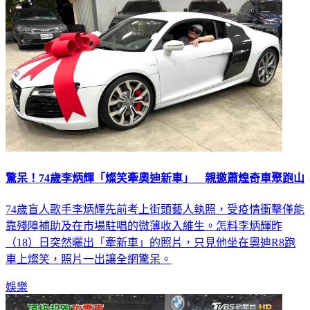
驚呆！74歲李炳輝「燦笑牽奧迪新車」 親邀蕭煌奇車聚跑山
74歲盲人歌手李炳輝先前考上街頭藝人執照，受疫情衝擊僅能
靠殘障補助及在市場駐唱的微薄收入維生。怎料李炳輝昨
（18）日突然曬出「牽新車」的照片，只見他坐在奧迪R8跑
車上燦笑，照片一出讓全網驚呆。
娛樂