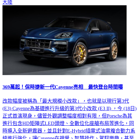
大陸
369萬起！保時捷新一代Cayenne亮相 最快登台時間曝
改款幅度被稱為「最大規模小改款」，也就是以現行第3代
(E3) Cayenne為基礎進行升級的第3代小改款 (E3 II) ，今 (18日)
正式首演現身，儘管外觀調整幅度相對有限，但Porsche為其
進行包含HD矩陣式LED頭燈、全數位化座艙布局等進化，同
時導入全新避震器，並且針對E-Hybrid插電式油電複合動力系
統進行強化，讓Cayenne在視覺、智慧操作、駕馭樂趣，甚至