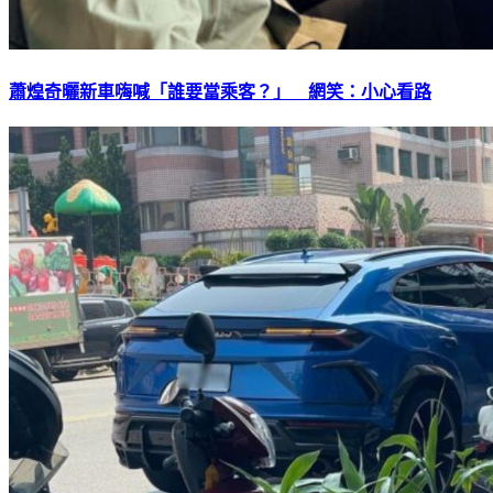
蕭煌奇曬新車嗨喊「誰要當乘客？」 網笑：小心看路