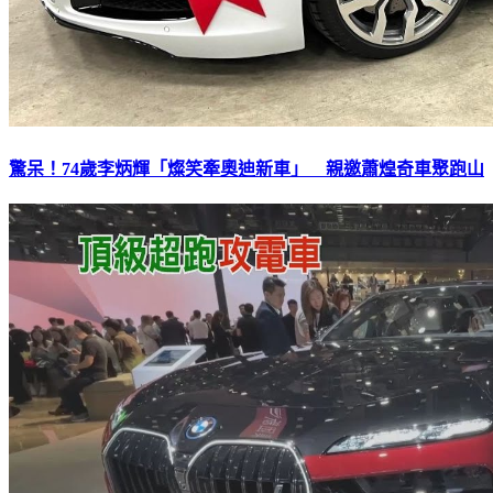
驚呆！74歲李炳輝「燦笑牽奧迪新車」 親邀蕭煌奇車聚跑山