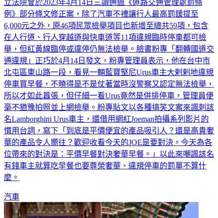
立法院會於2023年4月14日三讀通過《道路交通管理處罰條
例》部分條文修正案，除了汽車不禮讓行人最高罰鍰提至
6,000元之外，原46項民眾檢舉項目也新增至總共59項，包含
在人行道、行人穿越道與快車道等11項違規臨時停車都可檢
舉，但紅黃線臨停或違停仍無法檢舉。臉書粉專「翻轉國道交
通違規」正巧於4月14日發文，粉專管理員表示，他在台中市
北屯區東山路一段，看見一輛藍寶堅尼Urus車主大剌剌地違規
停車買早餐，不曉得是不是仗著當時沒警察又認定無法檢舉，
所以才如此囂張，但仔細一看Urus竟然是併排停車，管理員便
毫不猶豫拍照並上網檢舉。粉專貼文以各種搞笑文案來諷刺該
名Lamborghini Urus車主，還借用網紅Joeman拍攝系列影片的
慣用台詞，寫下「到底是平價便宜的產品吸引人？還是高貴奢
華的產品令人嚮往？歡迎收看今天的JOE是要對決。今天為各
位帶來的對決是：平價早餐對決奢華早餐。」以此來嘲諷該名
有錢車主就算吃早餐也要尊榮奢華、違規停車的罰單不算什
麼。
汽車