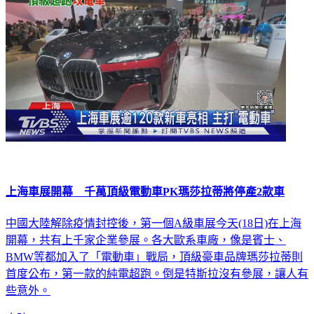
上海車展開幕 千萬頂級電動車PK瑪莎拉蒂將停產2款車
中國大陸解除疫情封控後，第一個A級車展今天(18日)在上海
開幕，共有上千家企業參展。各大歐系車廠，像是賓士、
BMW等都加入了「電動車」戰局，頂級豪車品牌瑪莎拉蒂則
首度公布，第一款的純電超跑。倒是特斯拉沒有參展，讓人有
些意外。