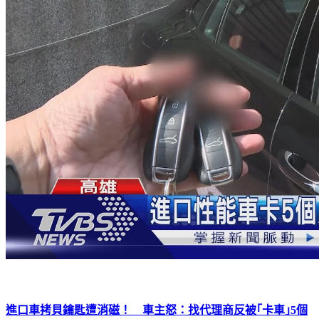
進口車拷貝鑰匙遭消磁！ 車主怒：找代理商反被｢卡車｣5個