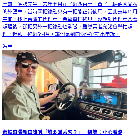
高雄一名張先生，去年七月花了近四百萬，買了一輛德國品牌
的外匯車，當時兩把鑰匙只有一把能正常使用，因此去年12月
中旬，找上台灣的代理商，希望幫忙拷貝，沒想到代理商答應
處理後，卻把另外一把鑰匙也消磁，雖然業者允諾會幫忙處
理，但卻一拖近5個月，讓他氣到向消保官提出申訴。
汽車
蕭煌奇曬新車嗨喊「誰要當乘客？」 網笑：小心看路