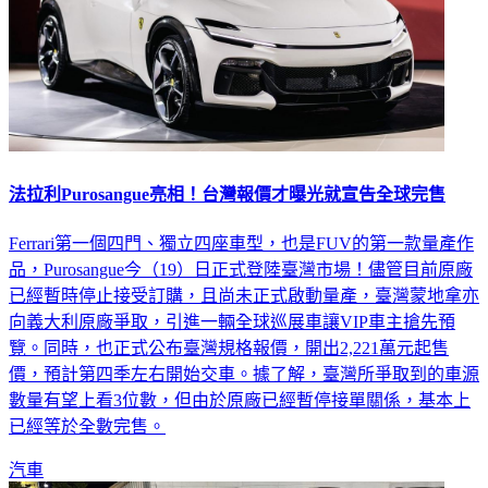
法拉利Purosangue亮相！台灣報價才曝光就宣告全球完售
Ferrari第一個四門、獨立四座車型，也是FUV的第一款量產作
品，Purosangue今（19）日正式登陸臺灣市場！儘管目前原廠
已經暫時停止接受訂購，且尚未正式啟動量產，臺灣蒙地拿亦
向義大利原廠爭取，引進一輛全球巡展車讓VIP車主搶先預
覽。同時，也正式公布臺灣規格報價，開出2,221萬元起售
價，預計第四季左右開始交車。據了解，臺灣所爭取到的車源
數量有望上看3位數，但由於原廠已經暫停接單關係，基本上
已經等於全數完售。
汽車