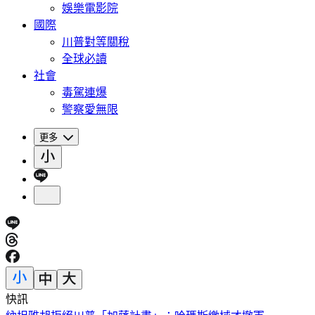
娛樂電影院
國際
川普對等關稅
全球必讀
社會
毒駕連爆
警察愛無限
更多
快訊