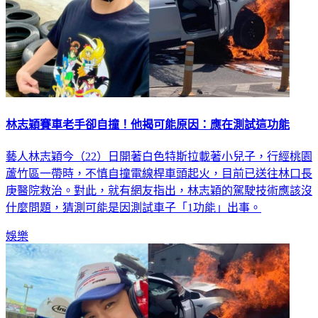
林志穎賽車老手卻自撞！他揭可能原因：應在測試這功能
藝人林志穎今（22）日開著白色特斯拉載著小兒子，行經桃園
蘆竹區一帶時，不慎自撞電線桿車頭起火，目前已送往林口長
庚醫院救治。對此，就有網友指出，林志穎的駕駛技術應該沒
什麼問題，猜測可能是因測試車子「1功能」出事。
娛樂