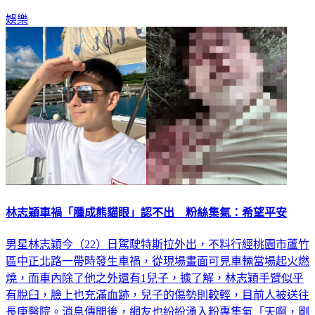
說明林志穎的最新狀況。
娛樂
林志穎車禍「腫成熊貓眼」認不出 粉絲集氣：希望平安
男星林志穎今（22）日駕駛特斯拉外出，不料行經桃園市蘆竹
區中正北路一帶時發生車禍，從現場畫面可見車輛當場起火燃
燒，而車內除了他之外還有1兒子，據了解，林志穎手臂似乎
有脫臼，臉上也充滿血跡，兒子的傷勢則較輕，目前人被送往