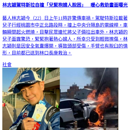
林志穎駕特斯拉自撞「兒緊抱婦人脫困」 暖心救助畫面曝光
藝人林志穎今（22）日上午11時許驚傳車禍，駕駛特斯拉載著
兒子行經桃園市中正北路段時，撞上中央分隔島的電線桿，車
輛瞬間起火燃燒，目擊民眾連忙將父子倆拉出車外，林志穎的
兒子面露驚恐，緊緊抱著熱心婦人，所幸只受到輕微擦傷，林
志穎則是因安全氣囊爆開，導致頭部受傷，手臂也有脫臼的情
形，目前都已送到林口長庚救治。
社會