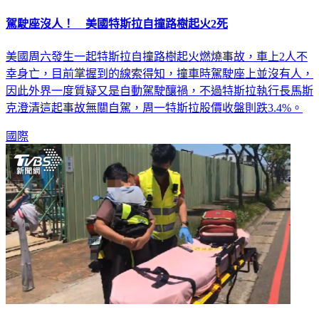
駕駛座沒人！ 美國特斯拉自撞路樹起火2死
美國周六發生一起特斯拉自撞路樹起火燃燒事故，車上2人不
幸身亡，目前掌握到的線索得知，撞車時駕駛座上並沒有人，
因此外界一度質疑又是自動駕駛釀禍，不過特斯拉執行長馬斯
克澄清這起事故無關自駕，周一特斯拉股價收盤則跌3.4%。
國際