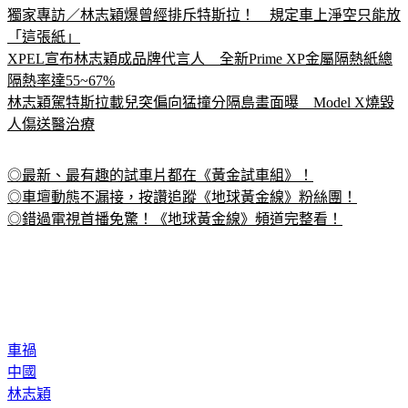
輕微腦傷
獨家專訪／林志穎爆曾經排斥特斯拉！　規定車上淨空只能放
「這張紙」
XPEL宣布林志穎成品牌代言人　全新Prime XP金屬隔熱紙總
隔熱率達55~67%
林志穎駕特斯拉載兒突偏向猛撞分隔島畫面曝　Model X燒毀
人傷送醫治療
◎最新、最有趣的試車片都在《黃金試車組》！
◎車壇動態不漏接，按讚追蹤《地球黃金線》粉絲團！
◎錯過電視首播免驚！《地球黃金線》頻道完整看！
車禍
中國