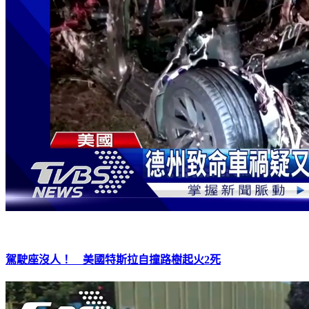
駕駛座沒人！ 美國特斯拉自撞路樹起火2死