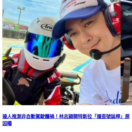
達人推測非自動駕駛釀禍！林志穎開特斯拉「撞歪號誌桿」原
因曝