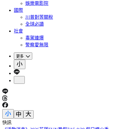
娛樂電影院
國際
川普對等關稅
全球必讀
社會
毒駕連爆
警察愛無限
更多
快訊