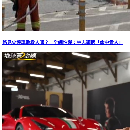
路見火燒車敢救人嗎？ 全網怕爆：林志穎遇「命中貴人」