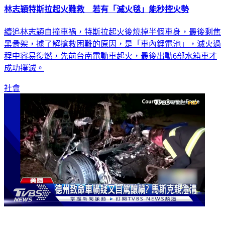
林志穎特斯拉起火難救 若有「滅火毯」能秒控火勢
續追林志穎自撞車禍，特斯拉起火後燒掉半個車身，最後剩焦
黑骨架，據了解搶救困難的原因，是「車內鋰電池」，滅火過
程中容易復燃，先前台南電動車起火，最後出動6部水箱車才
成功撲滅。
社會