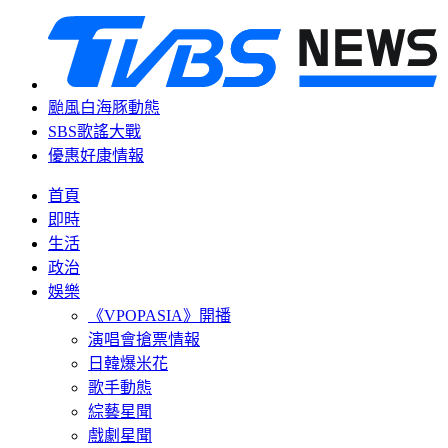
颱風白海豚動態
SBS歌謠大戰
優惠好康情報
首頁
即時
生活
政治
娛樂
《VPOPASIA》開播
演唱會搶票情報
日韓爆米花
歌手動態
綜藝星聞
戲劇星聞