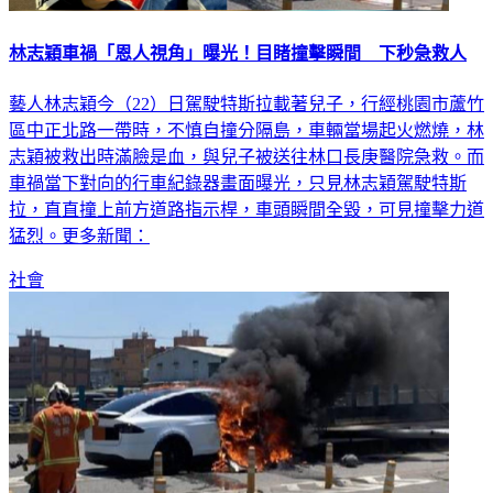
林志穎車禍「恩人視角」曝光！目睹撞擊瞬間 下秒急救人
藝人林志穎今（22）日駕駛特斯拉載著兒子，行經桃園市蘆竹
區中正北路一帶時，不慎自撞分隔島，車輛當場起火燃燒，林
志穎被救出時滿臉是血，與兒子被送往林口長庚醫院急救。而
車禍當下對向的行車紀錄器畫面曝光，只見林志穎駕駛特斯
拉，直直撞上前方道路指示桿，車頭瞬間全毀，可見撞擊力道
猛烈。更多新聞：
社會