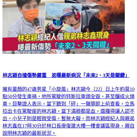
林志穎自撞傷勢嚴重 弟曝最新病況「未來2、3天是關鍵」
擁有童顏的47歲男星「小旋風」林志穎今（22）日上午約莫10
點50分發生車禍，他所駕駛的特斯拉車頭全毀，甚至釀成火燒
車。目擊證人表示，當下聽到「砰」一聲隨即上前查看，立馬
拉出卡在駕駛座的林志穎，當下滿臉都是血，還腫得讓人認不
出，小兒子則是輕微受傷，暫無大礙。而林志穎經紀人與親弟
林志鑫在17時30分於林口長庚復建大樓一樓會議區現身，親自