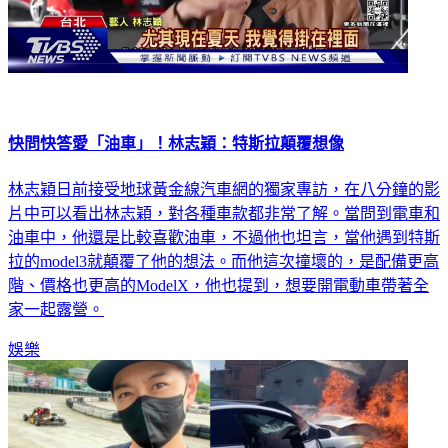
快問快答愛「油車」！林志穎：特斯拉顛覆想像
林志穎日前接受地球黃金線汽車網的獨家專訪，在八分鐘的影
片中可以看出林志穎，對各種車款都非常了解。當問到電車和
油車中，他還是比較喜歡油車，不過他也坦言，當他遇到特斯
拉的model3就顛覆了他的想法。而他這次撞壞的，是配備更高
階、價格也更高的ModelX，他也提到，想要開電動車帶著全
家一起露營。
娛樂