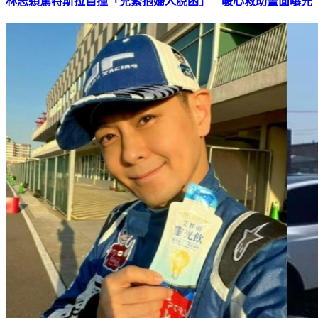
林志穎駕特斯拉自撞「兒緊抱婦人脫困」 暖心救助畫面曝光