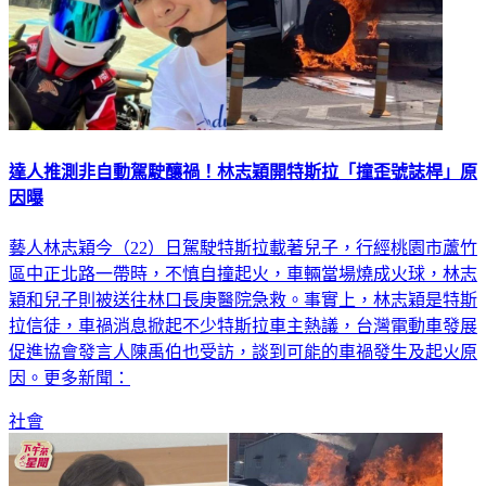
達人推測非自動駕駛釀禍！林志穎開特斯拉「撞歪號誌桿」原
因曝
藝人林志穎今（22）日駕駛特斯拉載著兒子，行經桃園市蘆竹
區中正北路一帶時，不慎自撞起火，車輛當場燒成火球，林志
穎和兒子則被送往林口長庚醫院急救。事實上，林志穎是特斯
拉信徒，車禍消息掀起不少特斯拉車主熱議，台灣電動車發展
促進協會發言人陳禹伯也受訪，談到可能的車禍發生及起火原
因。更多新聞：
社會