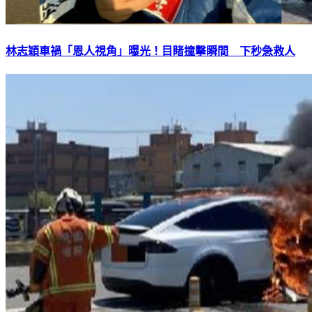
林志穎車禍「恩人視角」曝光！目睹撞擊瞬間 下秒急救人