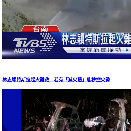
林志穎特斯拉起火難救 若有「滅火毯」能秒控火勢