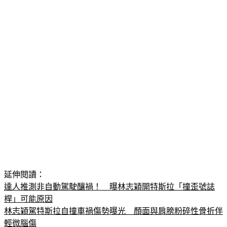
論。
延伸閱讀：
達人推測非自動駕駛釀禍！　曝林志穎開特斯拉「撞歪號誌
桿」可能原因
林志穎駕特斯拉自撞車禍傷勢曝光　顏面與肩膀粉碎性骨折伴