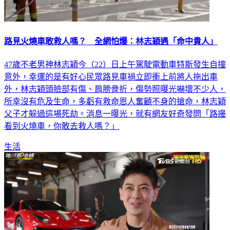
路見火燒車敢救人嗎？ 全網怕爆：林志穎遇「命中貴人」
47歲不老男神林志穎今（22）日上午駕駛電動車特斯發生自撞
意外，幸運的是有好心民眾路見車禍立即衝上前將人拖出車
外，林志穎頭臉部有傷、肩膀骨折，傷勢照曝光嚇壞不少人，
所幸沒有危及生命，多虧有救命恩人奮顧不身的搶命，林志穎
父子才躲過這場死劫。消息一曝光，就有網友好奇發問「路邊
看到火燒車，你敢去救人嗎？」
生活