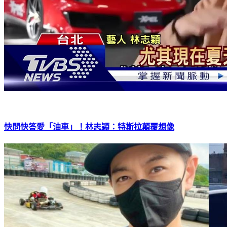
快問快答愛「油車」！林志穎：特斯拉顛覆想像