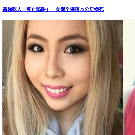
電梯吃人「死亡陷阱」 女保全摔落25公尺慘死