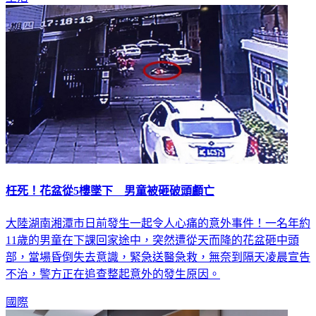
枉死！花盆從5樓墜下 男童被砸破頭顱亡
大陸湖南湘潭市日前發生一起令人心痛的意外事件！一名年約
11歲的男童在下課回家途中，突然遭從天而降的花盆砸中頭
部，當場昏倒失去意識，緊急送醫急救，無奈到隔天凌晨宣告
不治，警方正在追查整起意外的發生原因。
國際