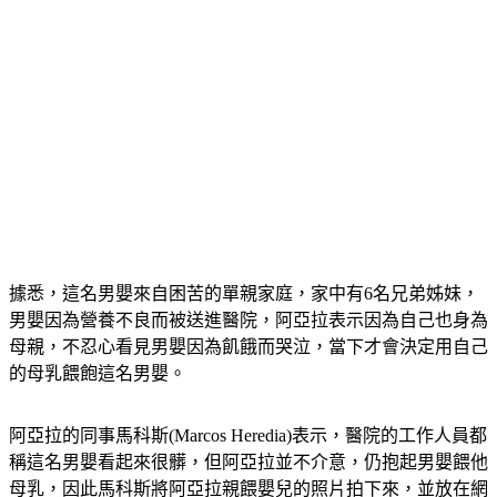
據悉，這名男嬰來自困苦的單親家庭，家中有6名兄弟姊妹，
男嬰因為營養不良而被送進醫院，阿亞拉表示因為自己也身為
母親，不忍心看見男嬰因為飢餓而哭泣，當下才會決定用自己
的母乳餵飽這名男嬰。
阿亞拉的同事馬科斯(Marcos Heredia)表示，醫院的工作人員都
稱這名男嬰看起來很髒，但阿亞拉並不介意，仍抱起男嬰餵他
母乳，因此馬科斯將阿亞拉親餵嬰兒的照片拍下來，並放在網
路上分享，引起大批網友的稱讚與關注，阿亞拉也藉由此事，