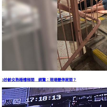
3妙齡女熟睡樓梯間 網驚：現場變停屍間？