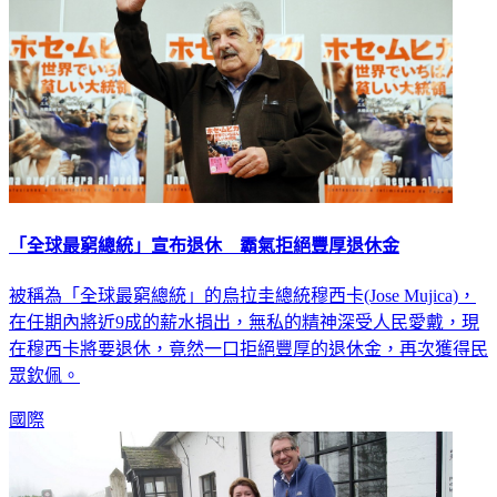
「全球最窮總統」宣布退休 霸氣拒絕豐厚退休金
被稱為「全球最窮總統」的烏拉圭總統穆西卡(Jose Mujica)，
在任期內將近9成的薪水捐出，無私的精神深受人民愛戴，現
在穆西卡將要退休，竟然一口拒絕豐厚的退休金，再次獲得民
眾欽佩。
國際