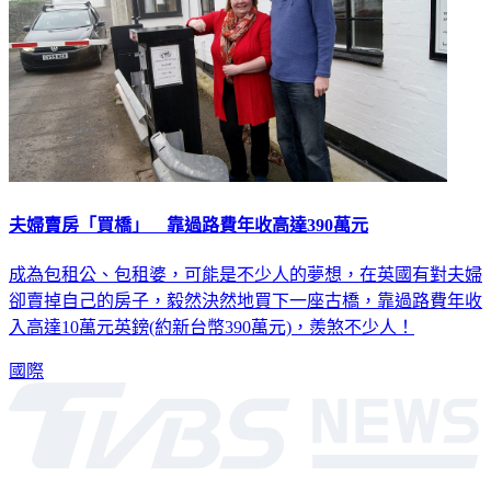
夫婦賣房「買橋」 靠過路費年收高達390萬元
成為包租公、包租婆，可能是不少人的夢想，在英國有對夫婦
卻賣掉自己的房子，毅然決然地買下一座古橋，靠過路費年收
入高達10萬元英鎊(約新台幣390萬元)，羨煞不少人！
國際
深入時事，一觸即見