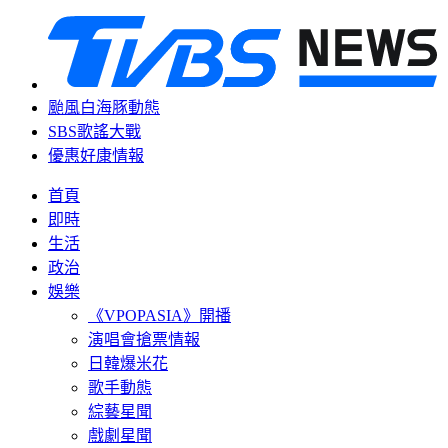
颱風白海豚動態
SBS歌謠大戰
優惠好康情報
首頁
即時
生活
政治
娛樂
《VPOPASIA》開播
演唱會搶票情報
日韓爆米花
歌手動態
綜藝星聞
戲劇星聞