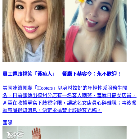
員工遭歧視笑「黃疸人」 餐廳下禁客令：永不歡迎！
美國連鎖餐廳「Hooters」以身材姣好的年輕性感服務生聞
名，日前卻傳出德州分店有一名客人嘲笑、羞辱日裔女店員，
甚至在收據單寫下歧視字眼，讓該名女店員心碎離職；事後餐
廳高層得知消息，決定永遠禁止該顧客光臨。
國際