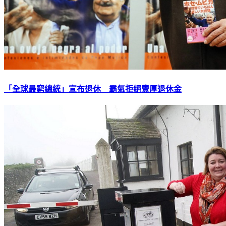
「全球最窮總統」宣布退休 霸氣拒絕豐厚退休金