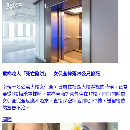
電梯吃人「死亡陷阱」 女保全摔落25公尺慘死
南韓一名公寓大樓女保全，日前在社區大樓巡視的時候，正當
要從1樓搭乘電梯時，電梯車廂卻意外停在17樓，門打開瞬間
女保全完全反應不過來，直接踩空摔落到地下3樓，送醫後依
然宣告不治。
國際