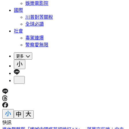
娛樂電影院
國際
川普對等關稅
全球必讀
社會
毒駕連爆
警察愛無限
更多
快訊