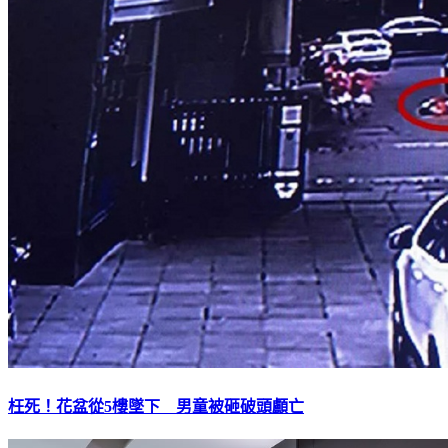
枉死！花盆從5樓墜下 男童被砸破頭顱亡