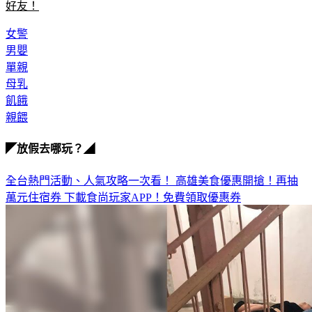
女警
男嬰
單親
母乳
飢餓
親餵
◤放假去哪玩？◢
全台熱門活動、人氣攻略一次看！
高雄美食優惠開搶！再抽
萬元住宿券
下載食尚玩家APP！免費領取優惠券