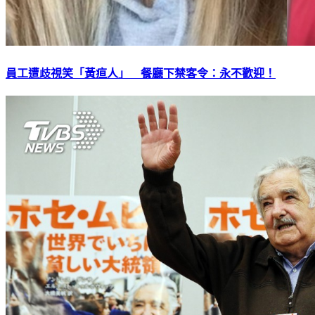
員工遭歧視笑「黃疸人」 餐廳下禁客令：永不歡迎！