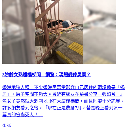
3妙齡女熟睡樓梯間 網驚：現場變停屍間？
香港地狹人稠，不少香港民眾常形容自己居住的環境像是「蝸
居」，房子空間不夠大。最近有網友在臉書分享一張照片，3
名女子竟然就大剌剌地睡在大廈樓梯間，而且睡姿十分詭異。
許多網友看到之後，「現在正是農曆7月，若是晚上看到這一
幕真的會嚇死人！」
生活