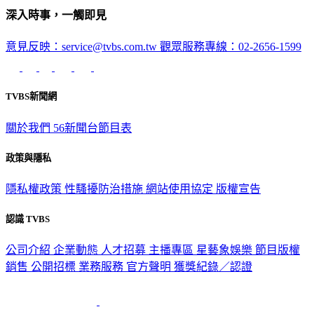
意見反映：service@tvbs.com.tw
觀眾服務專線：02-2656-1599
TVBS新聞網
關於我們
56新聞台節目表
政策與隱私
隱私權政策
性騷擾防治措施
網站使用協定
版權宣告
認識 TVBS
公司介紹
企業動態
人才招募
主播專區
星藝象娛樂
節目版權
銷售
公開招標
業務服務
官方聲明
獲獎紀錄／認證
2026 © TVBS Media Inc. All Rights Reserved. 台北市內湖區瑞