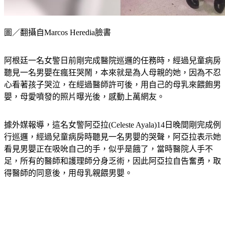
圖／翻攝自Marcos Heredia臉書
阿根廷一名女警日前剛完成醫院巡邏的任務時，經過兒童病房
聽見一名男嬰在瘋狂哭鬧，本來就是為人母親的她，因為不忍
心看著孩子哭泣，在經過醫師許可後，用自己的母乳來餵飽男
嬰，母愛噴發的照片曝光後，感動上萬網友。
據外媒報導，這名女警阿亞拉(Celeste Ayala)14日晚間剛完成例
行巡邏，經過兒童病房時聽見一名男嬰的哭聲，阿亞拉表示她
看見男嬰正在吸吮自己的手，似乎是餓了，當時醫院人手不
足，所有的醫師和護理師分身乏術，因此阿亞拉自告奮勇，取
得醫師的同意後，用母乳親餵男嬰。