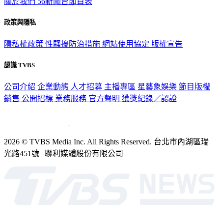
政策與隱私
隱私權政策
性騷擾防治措施
網站使用協定
版權宣告
認識 TVBS
公司介紹
企業動態
人才招募
主播專區
星藝象娛樂
節目版權
銷售
公開招標
業務服務
官方聲明
獲獎紀錄／認證
2026 © TVBS Media Inc. All Rights Reserved. 台北市內湖區瑞
光路451號 | 聯利媒體股份有限公司