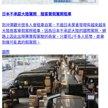
日本不承認大陸駕照 陸客買假駕照租車
到沖澠觀光很多人會租車自駕，不過日本業者發現有越來越多
大陸旅客拿假駕照租車，因為日本不承認大陸的國際駕照，網
路上因此出現專賣假駕駛的商家，只要花2千多人民幣，能拿
到幾可亂真的假駕照。
國際