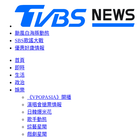
颱風白海豚動態
SBS歌謠大戰
優惠好康情報
首頁
即時
生活
政治
娛樂
《VPOPASIA》開播
演唱會搶票情報
日韓爆米花
歌手動態
綜藝星聞
戲劇星聞