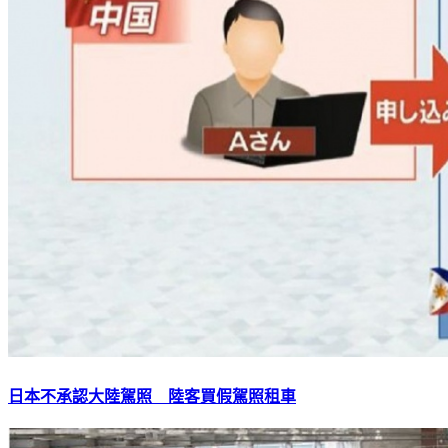
日本不承認大陸駕照 陸客買假駕照租車