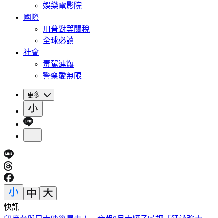
娛樂電影院
國際
川普對等關稅
全球必讀
社會
毒駕連爆
警察愛無限
更多
快訊