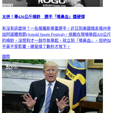
太拚！舉426公斤槓鈴 選手「噴鼻血」還硬撐
有沒有這麼拚？一名俄羅斯舉重選手，近日到美國俄亥俄州參
加阿諾體育節(Arnold Sports Festival)，挑戰在現場舉起426公斤
的槓鈴，沒想到才一鼓作氣舉起，就立刻「噴鼻血」，但他似
乎毫不受影響，硬是撐了數秒才放下。
國際