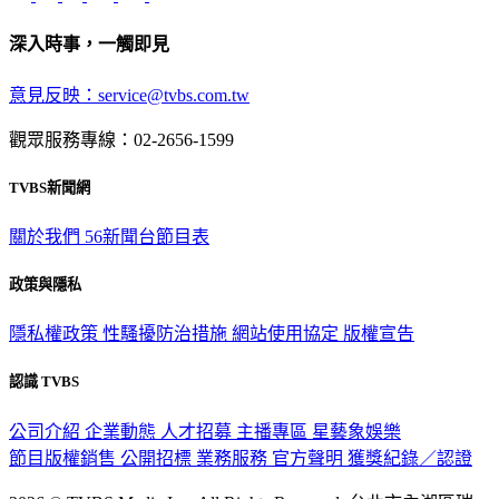
深入時事，一觸即見
意見反映：service@tvbs.com.tw
觀眾服務專線：02-2656-1599
TVBS新聞網
關於我們
56新聞台節目表
政策與隱私
隱私權政策
性騷擾防治措施
網站使用協定
版權宣告
認識 TVBS
公司介紹
企業動態
人才招募
主播專區
星藝象娛樂
節目版權銷售
公開招標
業務服務
官方聲明
獲獎紀錄／認證
2026 © TVBS Media Inc. All Rights Reserved. 台北市內湖區瑞