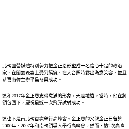
北韓國營媒體特別努力把金正恩形塑成一名信心十足的政治
家、在闊氣晚宴上受到簇擁、在大合照時露出滿意笑容，並且
恭喜南韓主辦平昌冬奧成功。
這和2017年金正恩志得意滿的形象，天差地遠。當時，他在將
領包圍下，慶祝最近一次飛彈試射成功。
這也不是南北韓首次舉行高峰會。金正恩的父親金正日曾於
2000年、2007年和南韓領導人舉行高峰會。然而，這2次高峰
會都在平壤舉行。