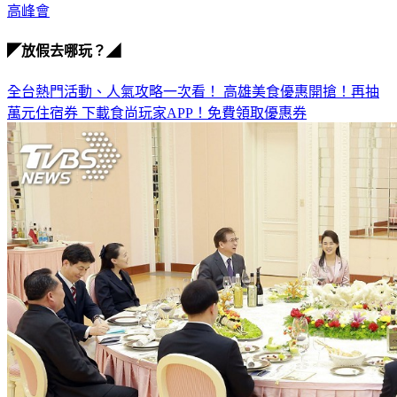
◤放假去哪玩？◢
全台熱門活動、人氣攻略一次看！
高雄美食優惠開搶！再抽
萬元住宿券
下載食尚玩家APP！免費領取優惠券