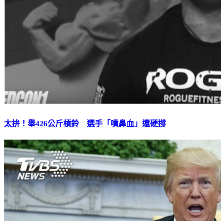
太拚！舉426公斤槓鈴 選手「噴鼻血」還硬撐