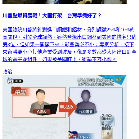
川普點燃貿易戰！大國打架 台灣準備好了？
美國總統川普將針對進口鋼鐵和鋁材，分別課徵25%和10%的
高關稅，引發全球譁然。雖然台灣出口鋼材到美國的排名只佔
第8位，但如果一開徵下來，影響勢必不小；專家分析，接下
來台灣要小心其他產業受到波及，像是多數都從大陸出口到全
球的電子零組件，如果被美國盯上，衝擊不容小覷。
政治