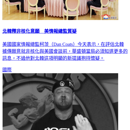
北韓釋非核化意願 美情報總監質疑
美國國家情報總監柯茨（Dan Coats）今天表示，在評估北韓
據傳願意就非核化與美國會談前，華盛頓當局必須知道更多的
訊息，不過他對北韓這項明顯的新提議抱持懷疑。
國際