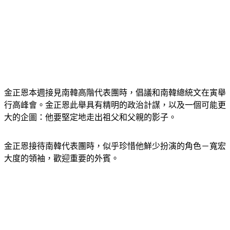
金正恩本週接見南韓高階代表團時，倡議和南韓總統文在寅舉
行高峰會。金正恩此舉具有精明的政治計謀，以及一個可能更
大的企圖：他要堅定地走出祖父和父親的影子。
金正恩接待南韓代表團時，似乎珍惜他鮮少扮演的角色－寬宏
大度的領袖，歡迎重要的外賓。