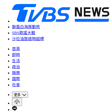
颱風白海豚動態
SBS歌謠大戰
沙拉油致癌物超標
首頁
即時
生活
政治
娛樂
國際
社會
更多