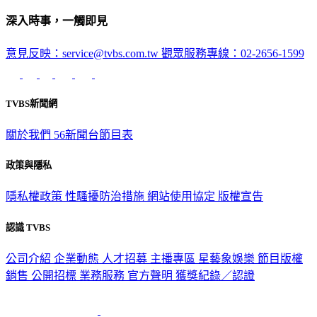
深入時事，一觸即見
意見反映：service@tvbs.com.tw
觀眾服務專線：02-2656-1599
TVBS新聞網
關於我們
56新聞台節目表
政策與隱私
隱私權政策
性騷擾防治措施
網站使用協定
版權宣告
認識 TVBS
公司介紹
企業動態
人才招募
主播專區
星藝象娛樂
節目版權
銷售
公開招標
業務服務
官方聲明
獲獎紀錄／認證