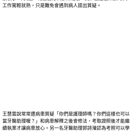
王慧雲說常常遭病患質疑「你們是護理師嗎？你們這樣也可以
當牙醫助理喔？」和病患解釋之後會修法，考取證照後才能繼
續執業才讓病患放心。另一名牙醫助理郭詩瀅認為考照可以學
到更多、認識更多東西。根據牙醫師公會全聯會提供資料顯