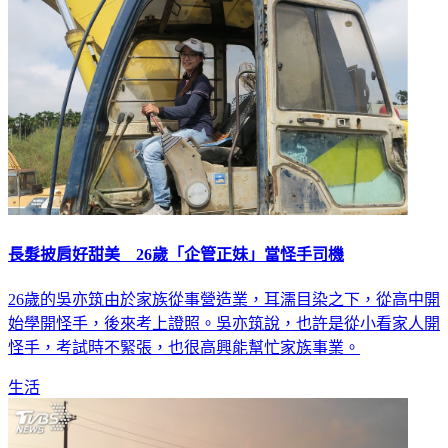
長髮披肩好甜美 26歲「企管正妹」當怪手司機
26歲的吳亦筑由於家族從事營造業，耳濡目染之下，從高中開
始學開怪手，後來考上證照。吳亦筑說，也許是從小看家人開
怪手，考試時不緊張，也很高興能幫忙家族事業。
生活