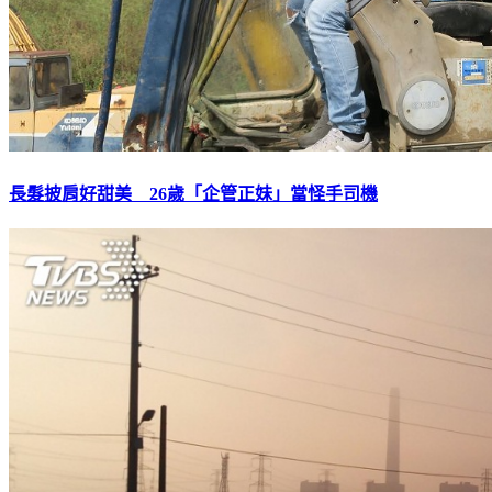
長髮披肩好甜美 26歲「企管正妹」當怪手司機