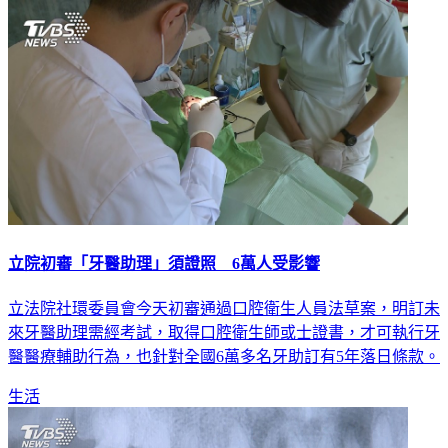
立院初審「牙醫助理」須證照 6萬人受影響
立法院社環委員會今天初審通過口腔衛生人員法草案，明訂未
來牙醫助理需經考試，取得口腔衛生師或士證書，才可執行牙
醫醫療輔助行為，也針對全國6萬多名牙助訂有5年落日條款。
生活