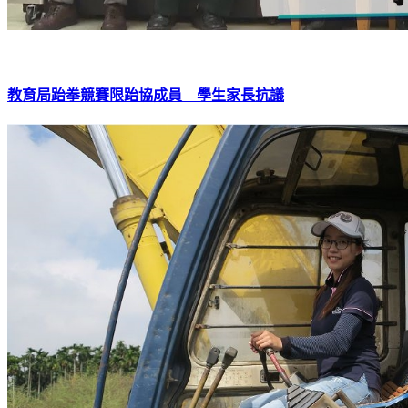
教育局跆拳競賽限跆協成員 學生家長抗議