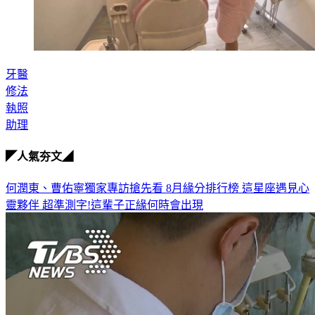
牙醫
修法
執照
助理
◤人氣夯文◢
何潤東、曹佑寧獨家專訪搶先看
8月緣分排行榜 這星座遇見心
靈夥伴
超準測字!這輩子正緣何時會出現