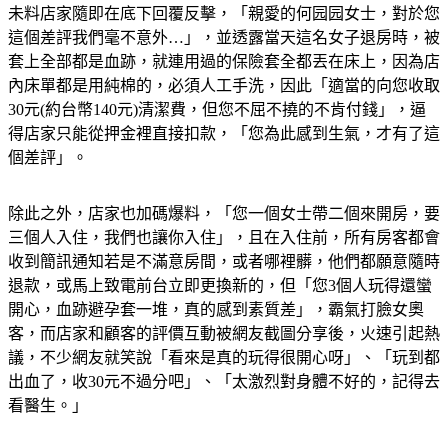
未料店家隨即在底下回覆反擊，「親愛的何园园女士，對於您
這個差評我們毫不意外…」，並透露當天這名女子退房時，被
套上全部都是血跡，就連用過的保險套全都丟在床上，因為店
內床單都是用純棉的，必須人工手洗，因此「適當的向您收取
30元(約台幣140元)清潔費，但您不屈不撓的不肯付錢」，逼
得店家只能從押金裡直接扣款，「您為此感到生氣，才有了這
個差評」。
除此之外，店家也加碼爆料，「您一個女士帶二個來開房，要
三個人入住，我們也讓你入住」，且在入住前，所有房客都會
收到簡訊通知若是不滿意房間，或者哪裡髒，他們都願意隨時
退款，或馬上致電前台立即更換新的，但「您3個人玩得還蠻
開心，血跡避孕套一堆，真的感到素質差」，霸氣打臉女奧
客，而店家和顧客的評價互動被網友截圖分享後，火速引起熱
議，不少網友就笑說「看來是真的玩得很開心呀」、「玩到都
出血了，收30元不過分吧」、「太激烈對身體不好的，記得去
看醫生。」