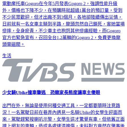
電動摩托車Gogoro在今年5月發表Gogoro 2，強調性能升級
外，價格也下降不少，在預購時就超過1萬台的預訂量，受到
不少民眾歡迎，但才出廠不到3個月，各地卻陸續傳出災情，
日前就有一名女車主騎到半路，龍頭忽然自己鎖死，害她當場
慘摔，全身瘀青，不少車主也抱怨其他慘痛經驗，而Gogoro
官方也緊急宣布，召回全台1.2萬輛的Gogoro 2，免費更換龍
頭電磁閥。
生活
少女騎Ubike撞車肇逃 恐龍家長態度讓車主傻眼
出門在外，無論是使用何種交通工具，一定都要隨時注意路
況！一名駕駛日前在巷弄內遇見一名騎Ubike的女學生迎面而
來，駕駛趕緊按喇叭示警，女學生這才驚覺有車，但依舊正面