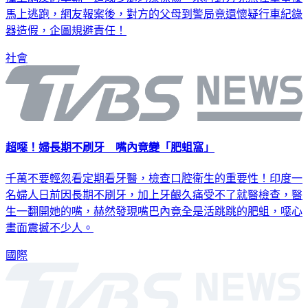
撞上網友的車輛，造成多處烤漆擦傷，未料對方竟然在肇事後
馬上逃跑，網友報案後，對方的父母到警局竟還懷疑行車紀錄
器造假，企圖規避責任！
社會
超噁！婦長期不刷牙 嘴內竟變「肥蛆窩」
千萬不要輕忽看定期看牙醫，檢查口腔衛生的重要性！印度一
名婦人日前因長期不刷牙，加上牙齦久痛受不了就醫檢查，醫
生一翻開她的嘴，赫然發現嘴巴內竟全是活跳跳的肥蛆，噁心
畫面震撼不少人。
國際