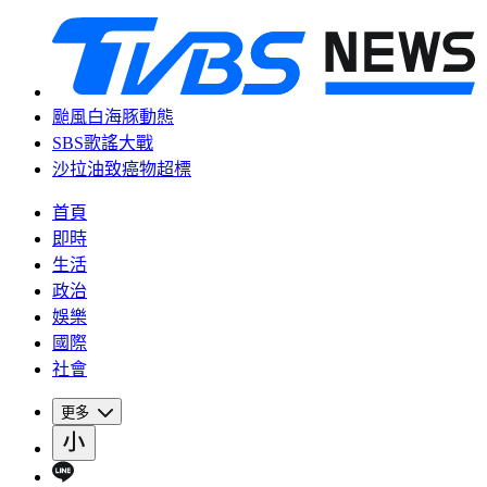
颱風白海豚動態
SBS歌謠大戰
沙拉油致癌物超標
首頁
即時
生活
政治
娛樂
國際
社會
更多