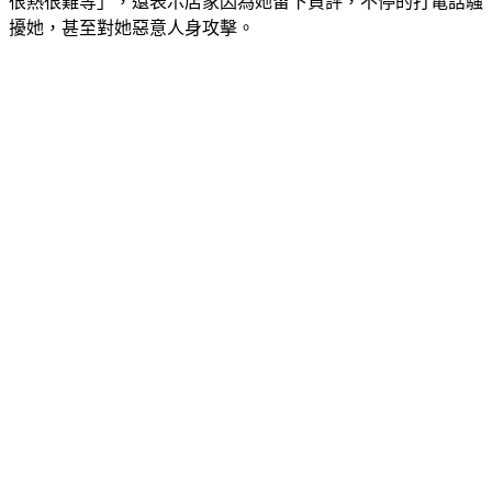
上留下1顆星的評價，直指旅館「服務差、床不太乾淨、電梯
很熱很難等」，還表示店家因為她留下負評，不停的打電話騷
擾她，甚至對她惡意人身攻擊。