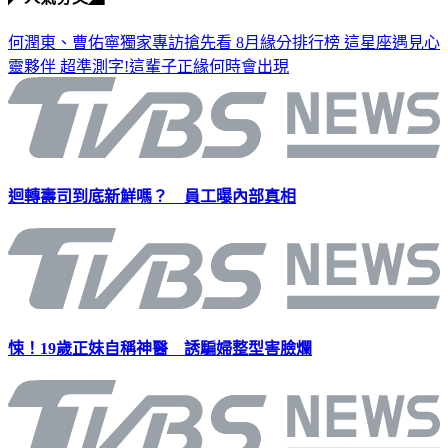
◤人氣夯文◢
何潤東、曹佑寧獨家專訪搶先看
8月緣分排行榜 這星座遇見心
靈夥伴
超準測字!這輩子正緣何時會出現
迴轉壽司到底新鮮嗎？ 員工曝內部真相
悚！19歲正妹自稱神醫 誘騙婦整型害臉爛