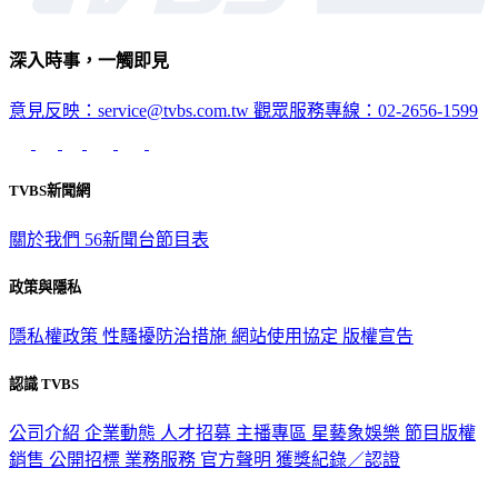
深入時事，一觸即見
意見反映：service@tvbs.com.tw
觀眾服務專線：02-2656-1599
TVBS新聞網
關於我們
56新聞台節目表
政策與隱私
隱私權政策
性騷擾防治措施
網站使用協定
版權宣告
認識 TVBS
公司介紹
企業動態
人才招募
主播專區
星藝象娛樂
節目版權
銷售
公開招標
業務服務
官方聲明
獲獎紀錄／認證