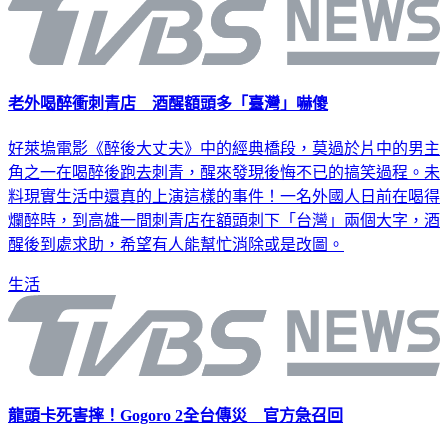
老外喝醉衝刺青店 酒醒額頭多「臺灣」嚇傻
好萊塢電影《醉後大丈夫》中的經典橋段，莫過於片中的男主
角之一在喝醉後跑去刺青，醒來發現後悔不已的搞笑過程。未
料現實生活中還真的上演這樣的事件！一名外國人日前在喝得
爛醉時，到高雄一間刺青店在額頭刺下「台灣」兩個大字，酒
醒後到處求助，希望有人能幫忙消除或是改圖。
生活
龍頭卡死害摔！Gogoro 2全台傳災 官方急召回