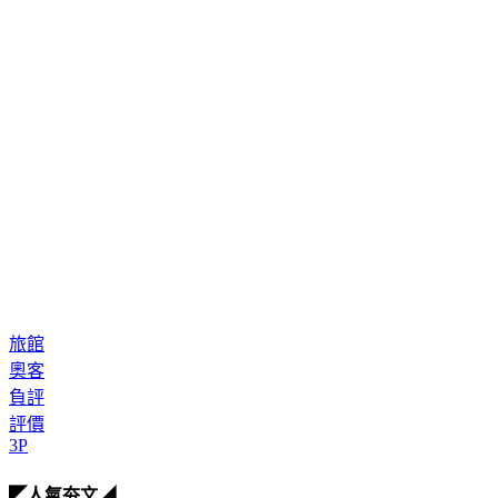
旅館
奧客
負評
評價
3P