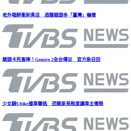
老外喝醉衝刺青店 酒醒額頭多「臺灣」嚇傻
龍頭卡死害摔！Gogoro 2全台傳災 官方急召回
少女騎Ubike撞車肇逃 恐龍家長態度讓車主傻眼