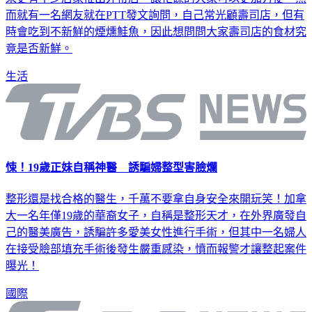
來更有不少店家推出外帶店，讓忙碌的大家可以更加方便。然
而就有一名網友就在PTT發文詢問，自己常光顧壽司店，但有
時會吃到不新鮮的煙燻鮭魚，因此想問問大家壽司店的食材究
竟是否新鮮。
生活
悚！19歲正妹自稱神醫 誘騙婦整型害臉爛
整形還是找合格的醫生，千萬不要拿自身安全來開玩笑！加拿
大一名年僅19歲的華裔女子，自稱是整形天才，在外界廣發自
己的醫美廣告，誘騙許多愛美女性進行手術，但其中一名婦人
在接受臉部填充手術後發生嚴重感染，憤而報警才讓整起案件
曝光！
國際