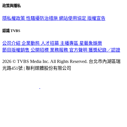
關於我們
56新聞台節目表
政策與隱私
隱私權政策
性騷擾防治措施
網站使用協定
版權宣告
認識 TVBS
公司介紹
企業動態
人才招募
主播專區
星藝象娛樂
節目版權銷售
公開招標
業務服務
官方聲明
獲獎紀錄／認證
2026 © TVBS Media Inc. All Rights Reserved. 台北市內湖區瑞
光路451號 | 聯利媒體股份有限公司