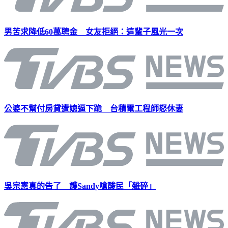
男苦求降低60萬聘金 女友拒絕：這輩子風光一次
公婆不幫付房貸遭媳逼下跪 台積電工程師怒休妻
吳宗憲真的告了 護Sandy嗆酸民「雜碎」