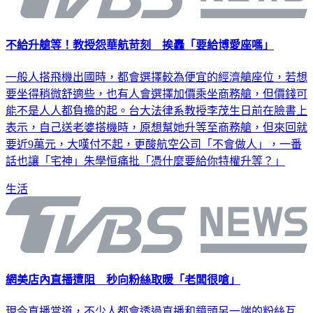
不給升艙等！教授怨華航苛刻 挨轟「要給博愛座嗎」
一般人搭飛機出國時，都會選擇較為便宜的經濟艙座位，若想
要坐得稍微舒適些，也有人會選擇加價乘坐商務艙，但價錢可
能不是人人都負擔的起。台大法律系教授李茂生日前在臉書上
表示，自己送老婆搭機時，原想幫她升等至商務艙，但來回就
要近9萬元，大嘆付不起，更酸航空公司「不會做人」，一番
話也讓「宅神」朱學恒痛批「憑什麼要給你特權升等？」
生活
網美店內直播遭阻 秒向粉絲取暖「老闆很嗆」
現今直播當道，不少人都會透過直播和鏡頭另一端的粉絲互