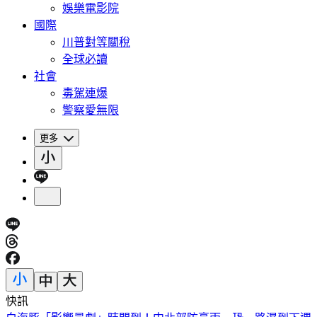
娛樂電影院
國際
川普對等關稅
全球必讀
社會
毒駕連爆
警察愛無限
更多
快訊