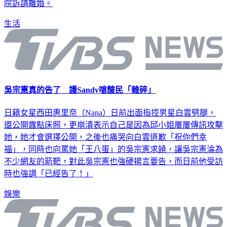
院訴請離婚。
生活
吳宗憲真的告了 護Sandy嗆酸民「雜碎」
日籍女星西田惠里奈（Nana）日前出面指控男星白雲劈腿，
還公開露點床照，更崩潰表示自己是因為邱小姐屢屢傳訊攻擊
她，她才會選擇公開，之後也痛哭向白雲道歉「祝你們幸
福」，同時也向罵她「王八蛋」的吳宗憲求饒，讓吳宗憲淪為
不少網友的箭靶，對此吳宗憲也強硬揚言要告，而日前他受訪
時也強調「已經告了！」
娛樂