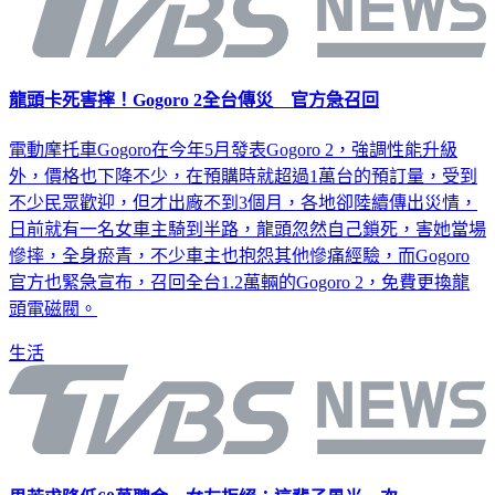
龍頭卡死害摔！Gogoro 2全台傳災 官方急召回
電動摩托車Gogoro在今年5月發表Gogoro 2，強調性能升級
外，價格也下降不少，在預購時就超過1萬台的預訂量，受到
不少民眾歡迎，但才出廠不到3個月，各地卻陸續傳出災情，
日前就有一名女車主騎到半路，龍頭忽然自己鎖死，害她當場
慘摔，全身瘀青，不少車主也抱怨其他慘痛經驗，而Gogoro
官方也緊急宣布，召回全台1.2萬輛的Gogoro 2，免費更換龍
頭電磁閥。
生活