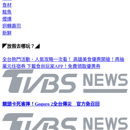
食材
鮭魚
煙燻
迴轉壽司
新鮮
◤放假去哪玩？◢
全台熱門活動、人氣攻略一次看！
高雄美食優惠開搶！再抽
萬元住宿券
下載食尚玩家APP！免費領取優惠券
龍頭卡死害摔！Gogoro 2全台傳災 官方急召回