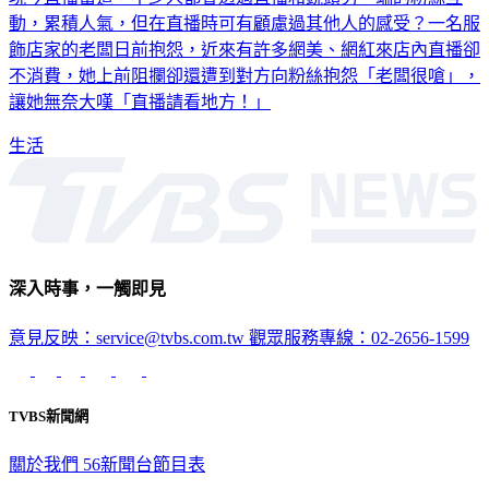
動，累積人氣，但在直播時可有顧慮過其他人的感受？一名服
飾店家的老闆日前抱怨，近來有許多網美、網紅來店內直播卻
不消費，她上前阻攔卻還遭到對方向粉絲抱怨「老闆很嗆」，
讓她無奈大嘆「直播請看地方！」
生活
深入時事，一觸即見
意見反映：service@tvbs.com.tw
觀眾服務專線：02-2656-1599
TVBS新聞網
關於我們
56新聞台節目表