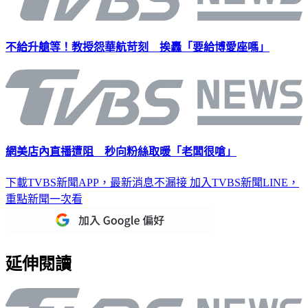
不給升艙等！教授怨華航苛刻 挨轟「要給博愛座嗎」
網美店內直播遭阻 秒向粉絲取暖「老闆很嗆」
下載TVBS新聞APP，最新消息不漏接
加入TVBS新聞LINE，
重點新聞一次看
延伸閱讀