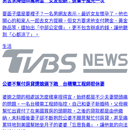
男苦求降低60萬聘金 女友拒絕：這輩子風光一次
要面子還是要裡子？一名男網友表示，最近女友懷孕了，他也
開心的和家人一起去女方提親，但女方要求他支付聘金、黃金
飾品等，還抬出「中部公定價」，更不包含辦桌的錢，讓他聽
到「心都涼了」。
生活
公婆不幫付房貸遭媳逼下跪 台積電工程師怒休妻
婆媳之間的相處該怎麼樣拿捏得宜，始終都是不少夫妻間頭痛
的問題。一名台積電工程師指控，自己和妻子新婚時，父母親
幫忙出資付了在美國買房的頭期款，之後的貸款都是由他繳
納，未料婚後妻子卻不斷抱怨公婆不願意幫忙付房貸，甚至痛
罵特地到美國幫她坐月子的婆婆「忘恩負義」，讓他氣的向法