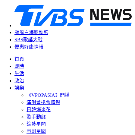
颱風白海豚動態
SBS歌謠大戰
優惠好康情報
首頁
即時
生活
政治
娛樂
《VPOPASIA》開播
演唱會搶票情報
日韓爆米花
歌手動態
綜藝星聞
戲劇星聞