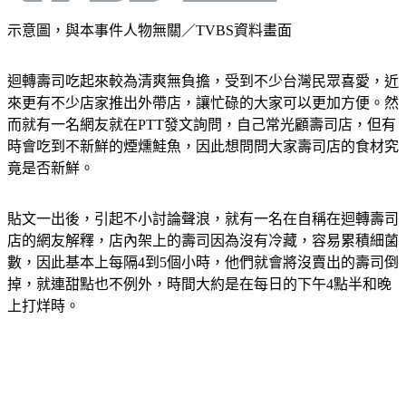
示意圖，與本事件人物無關／TVBS資料畫面
迴轉壽司吃起來較為清爽無負擔，受到不少台灣民眾喜愛，近
來更有不少店家推出外帶店，讓忙碌的大家可以更加方便。然
而就有一名網友就在PTT發文詢問，自己常光顧壽司店，但有
時會吃到不新鮮的煙燻鮭魚，因此想問問大家壽司店的食材究
竟是否新鮮。
貼文一出後，引起不小討論聲浪，就有一名在自稱在迴轉壽司
店的網友解釋，店內架上的壽司因為沒有冷藏，容易累積細菌
數，因此基本上每隔4到5個小時，他們就會將沒賣出的壽司倒
掉，就連甜點也不例外，時間大約是在每日的下午4點半和晚
上打烊時。