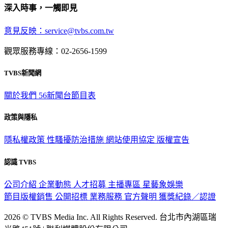
深入時事，一觸即見
意見反映：service@tvbs.com.tw
觀眾服務專線：02-2656-1599
TVBS新聞網
關於我們
56新聞台節目表
政策與隱私
隱私權政策
性騷擾防治措施
網站使用協定
版權宣告
認識 TVBS
公司介紹
企業動態
人才招募
主播專區
星藝象娛樂
節目版權銷售
公開招標
業務服務
官方聲明
獲獎紀錄／認證
2026 © TVBS Media Inc. All Rights Reserved. 台北市內湖區瑞