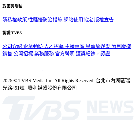
政策與隱私
隱私權政策
性騷擾防治措施
網站使用協定
版權宣告
認識 TVBS
公司介紹
企業動態
人才招募
主播專區
星藝象娛樂
節目版權
銷售
公開招標
業務服務
官方聲明
獲獎紀錄／認證
2026 © TVBS Media Inc. All Rights Reserved. 台北市內湖區瑞
光路451號 | 聯利媒體股份有限公司