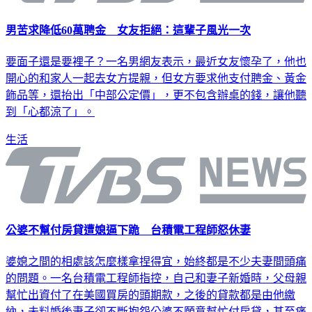
男苦求降低60萬聘金 女友拒絕：這輩子風光一次
要面子還是要裡子？一名男網友表示，最近女友懷孕了，他也
開心的和家人一起去女方提親，但女方要求他支付聘金、黃金
飾品等，還抬出「中部公定價」，更不包含辦桌的錢，讓他聽
到「心都涼了」。
生活
公婆不幫付房貸遭媳逼下跪 台積電工程師怒休妻
婆媳之間的相處該怎麼樣拿捏得宜，始終都是不少夫妻間頭痛
的問題。一名台積電工程師指控，自己和妻子新婚時，父母親
幫忙出資付了在美國買房的頭期款，之後的貸款都是由他繳
納，未料婚後妻子卻不斷抱怨公婆不願意幫忙付房貸，甚至痛