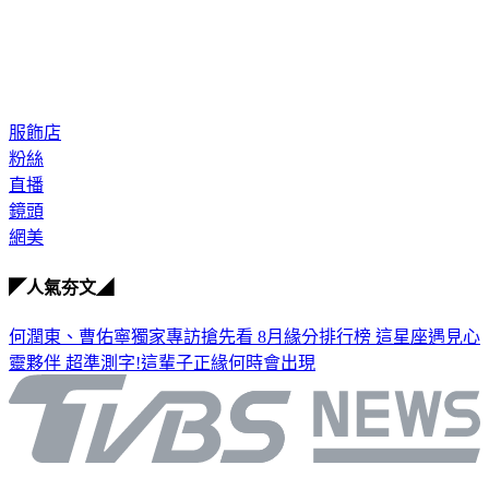
服飾店
粉絲
直播
鏡頭
網美
◤人氣夯文◢
何潤東、曹佑寧獨家專訪搶先看
8月緣分排行榜 這星座遇見心
靈夥伴
超準測字!這輩子正緣何時會出現