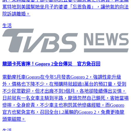
罵特地到美國幫她坐月子的婆婆「忘恩負義」，讓他氣的向法
院訴請離婚。
生活
龍頭卡死害摔！Gogoro 2全台傳災 官方急召回
電動摩托車Gogoro在今年5月發表Gogoro 2，強調性能升級
外，價格也下降不少，在預購時就超過1萬台的預訂量，受到
不少民眾歡迎，但才出廠不到3個月，各地卻陸續傳出災情，
日前就有一名女車主騎到半路，龍頭忽然自己鎖死，害她當場
慘摔，全身瘀青，不少車主也抱怨其他慘痛經驗，而Gogoro
官方也緊急宣布，召回全台1.2萬輛的Gogoro 2，免費更換龍
頭電磁閥。
生活