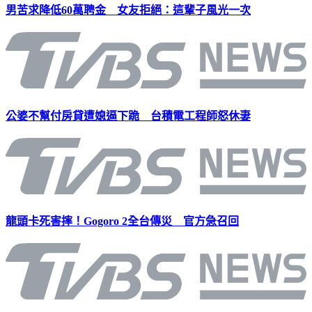
男苦求降低60萬聘金 女友拒絕：這輩子風光一次
公婆不幫付房貸遭媳逼下跪 台積電工程師怒休妻
龍頭卡死害摔！Gogoro 2全台傳災 官方急召回