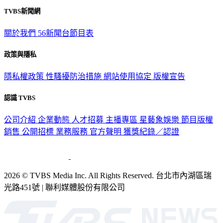
TVBS新聞網
關於我們
56新聞台節目表
政策與隱私
隱私權政策
性騷擾防治措施
網站使用協定
版權宣告
認識 TVBS
公司介紹
企業動態
人才招募
主播專區
星藝象娛樂
節目版權
銷售
公開招標
業務服務
官方聲明
獲獎紀錄／認證
2026 © TVBS Media Inc. All Rights Reserved. 台北市內湖區瑞
光路451號 | 聯利媒體股份有限公司