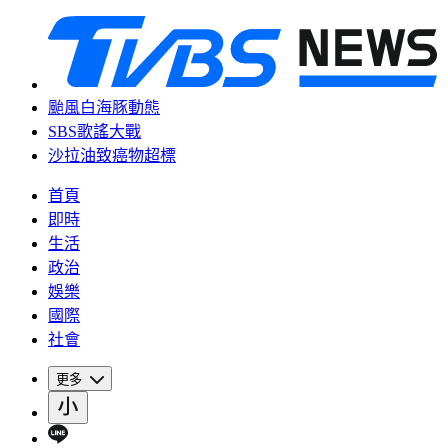
颱風白海豚動態
SBS歌謠大戰
沙拉油致癌物超標
首頁
即時
生活
政治
娛樂
國際
社會
更多