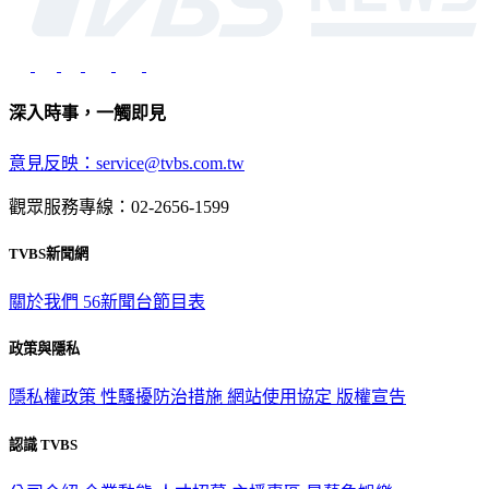
深入時事，一觸即見
意見反映：service@tvbs.com.tw
觀眾服務專線：02-2656-1599
TVBS新聞網
關於我們
56新聞台節目表
政策與隱私
隱私權政策
性騷擾防治措施
網站使用協定
版權宣告
認識 TVBS