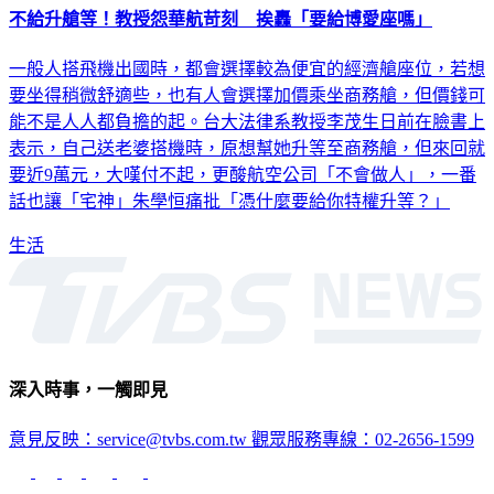
不給升艙等！教授怨華航苛刻 挨轟「要給博愛座嗎」
一般人搭飛機出國時，都會選擇較為便宜的經濟艙座位，若想
要坐得稍微舒適些，也有人會選擇加價乘坐商務艙，但價錢可
能不是人人都負擔的起。台大法律系教授李茂生日前在臉書上
表示，自己送老婆搭機時，原想幫她升等至商務艙，但來回就
要近9萬元，大嘆付不起，更酸航空公司「不會做人」，一番
話也讓「宅神」朱學恒痛批「憑什麼要給你特權升等？」
生活
深入時事，一觸即見
意見反映：service@tvbs.com.tw
觀眾服務專線：02-2656-1599