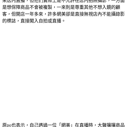
來店內直播，但他們實際上是不允許在店內拍照攝影，一方面
是想保障商品不會被複製，一來則是尊重其他不想入鏡的顧
客，但開店一年多來，許多網美卻是直接無視店內不能攝錄影
的標誌，直接闖入自拍或直播。
原po也表示，自己遇過一位「網美」在直播時，大聲嚷嚷商品