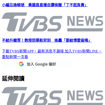
小編忘換帳號 黃國昌直播自讚挨酸「了不起負責」
不給升艙等！教授怨華航苛刻 挨轟「要給博愛座嗎」
下載TVBS新聞APP，最新消息不漏接
加入TVBS新聞LINE，
重點新聞一次看
延伸閱讀