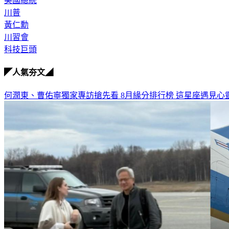
美國總統
川普
黃仁勳
川習會
科技巨頭
◤人氣夯文◢
何潤東、曹佑寧獨家專訪搶先看
8月緣分排行榜 這星座遇見心