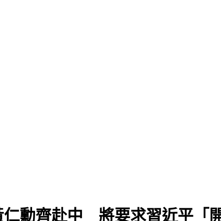
黃仁勳齊赴中 將要求習近平「