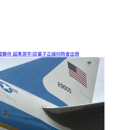
靈夥伴
超準測字!這輩子正緣何時會出現