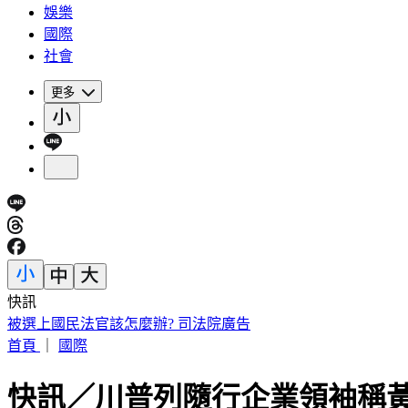
娛樂
國際
社會
更多
快訊
被選上國民法官該怎麼辦? 司法院廣告
首頁
｜
國際
快訊／川普列隨行企業領袖稱