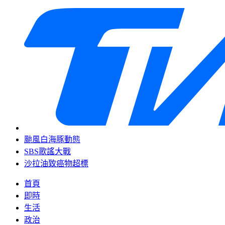
颱風白海豚動態
SBS歌謠大戰
沙拉油致癌物超標
首頁
即時
生活
政治