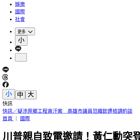
娛樂
國際
社會
更多
快訊
快訊／疑涉原鄉工程貪汙案 高雄市議員范織欽遭檢調約談
首頁
｜
國際
川普親自致電邀請！黃仁勳突