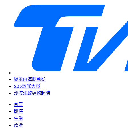
颱風白海豚動態
SBS歌謠大戰
沙拉油致癌物超標
首頁
即時
生活
政治