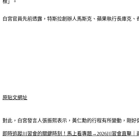
標」。
白宮官員先前透露，特斯拉創辦人馬斯克、蘋果執行長庫克、
原貼文網址
對此，白宮發言人張振熙表示，黃仁勳的行程有所變動，剛好
即時追蹤川習會的關鍵時刻！馬上看專題→2026川習會直擊｜