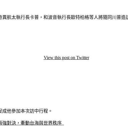
奇異航太執行長卡普，和波音執行長歐特柏格等人將隨同川普造訪
View this post on Twitter
促成他參加本次訪中行程。
兩強對決，牽動台海與世界秩序  