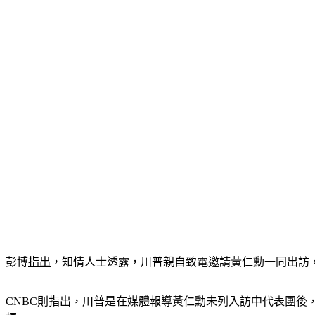
彭博
指出
，知情人士透露，川普親自致電邀請黃仁勳一同出訪
CNBC則指出，川普是在媒體報導黃仁勳未列入訪中代表團