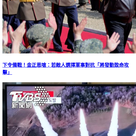
下令備戰！金正恩嗆：若敵人選擇軍事對抗「將發動致命攻
擊」