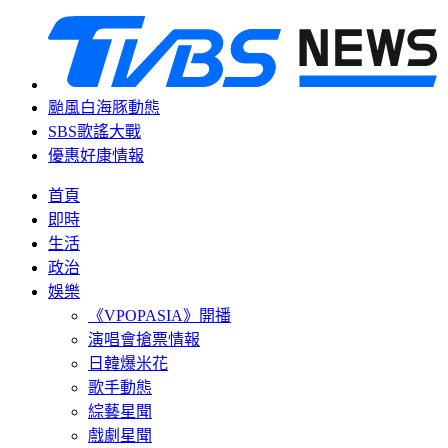
颱風白海豚動態
SBS歌謠大戰
優惠好康情報
首頁
即時
生活
政治
娛樂
《VPOPASIA》開播
演唱會搶票情報
日韓爆米花
歌手動態
綜藝星聞
戲劇星聞