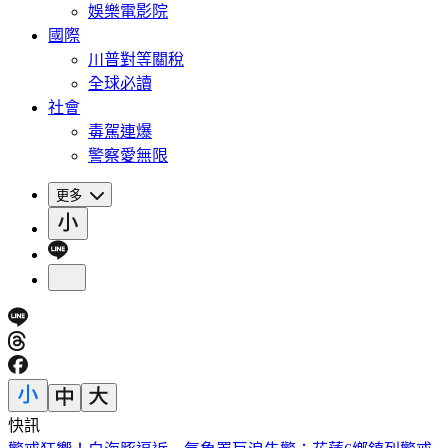
娛樂電影院
國際
川普對等關稅
全球必讀
社會
毒駕連爆
警察愛無限
更多
快訊