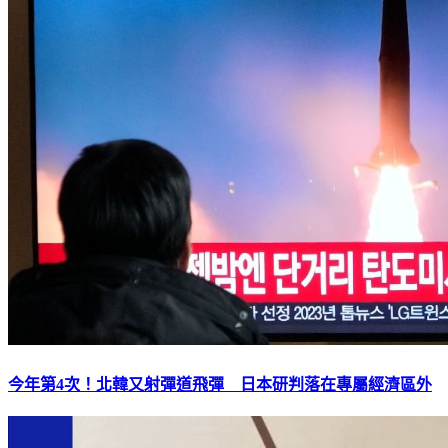
今年第4次！北韓又射彈道飛彈 日本研判落在專屬經濟區外