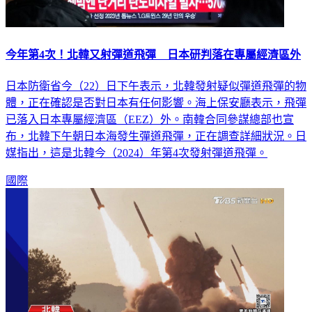
今年第4次！北韓又射彈道飛彈 日本研判落在專屬經濟區外
日本防衛省今（22）日下午表示，北韓發射疑似彈道飛彈的物
體，正在確認是否對日本有任何影響。海上保安廳表示，飛彈
已落入日本專屬經濟區（EEZ）外。南韓合同參謀總部也宣
布，北韓下午朝日本海發生彈道飛彈，正在調查詳細狀況。日
媒指出，這是北韓今（2024）年第4次發射彈道飛彈。
國際