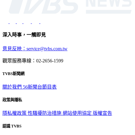
深入時事，一觸即見
意見反映：service@tvbs.com.tw
觀眾服務專線：02-2656-1599
TVBS新聞網
關於我們
56新聞台節目表
政策與隱私
隱私權政策
性騷擾防治措施
網站使用協定
版權宣告
認識 TVBS