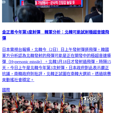
金正恩今年第3度射彈 韓軍分析：北韓可能試射極超音速飛
彈
日本電視台報導，北韓今（2日）日上午發射彈道飛彈，韓國
軍方分析認為北韓發射的飛彈可能是正在開發中的極超音速導
彈（Hypersonic missile）。北韓3月18日才發射過飛彈，時隔15
天，今日上午是北韓今年第3次射彈，日本政府對此表示嚴正
抗議，南韓政府則批評，北韓正試圖在南韓大選前，透過挑釁
來動搖社會穩定。
國際