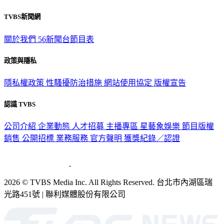
TVBS新聞網
關於我們
56新聞台節目表
政策與隱私
隱私權政策
性騷擾防治措施
網站使用協定
版權宣告
認識 TVBS
公司介紹
企業動態
人才招募
主播專區
星藝象娛樂
節目版權
銷售
公開招標
業務服務
官方聲明
獲獎紀錄／認證
2026 © TVBS Media Inc. All Rights Reserved. 台北市內湖區瑞
光路451號 | 聯利媒體股份有限公司