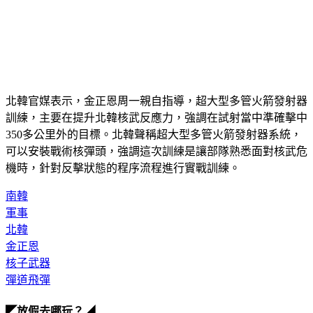
北韓官媒表示，金正恩周一親自指導，超大型多管火箭發射器
訓練，主要在提升北韓核武反應力，強調在試射當中準確擊中
350多公里外的目標。北韓聲稱超大型多管火箭發射器系統，
可以安裝戰術核彈頭，強調這次訓練是讓部隊熟悉面對核武危
機時，針對反擊狀態的程序流程進行實戰訓練。
南韓
軍事
北韓
金正恩
核子武器
彈道飛彈