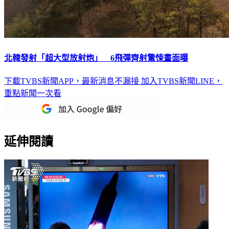
北韓發射「超大型放射炮」 6飛彈齊射驚悚畫面曝
下載TVBS新聞APP，最新消息不漏接
加入TVBS新聞LINE，
重點新聞一次看
延伸閱讀