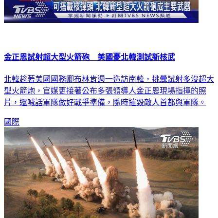
金正恩試射超大型火箭砲 美國憂北韓測試新核武
北韓趁著美國國務卿布林肯週一造訪南韓，挑釁試射多沒超大
型火箭炮，官媒更接著公布多張領導人金正恩現場指揮的照
片，還喊話軍隊做好戰爭準備，隨時摧毀敵人首都與軍隊。
國際