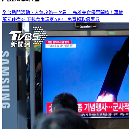
◤放假去哪玩？◢
全台熱門活動、人氣攻略一次看！
高雄美食優惠開搶！再抽
萬元住宿券
下載食尚玩家APP！免費領取優惠券