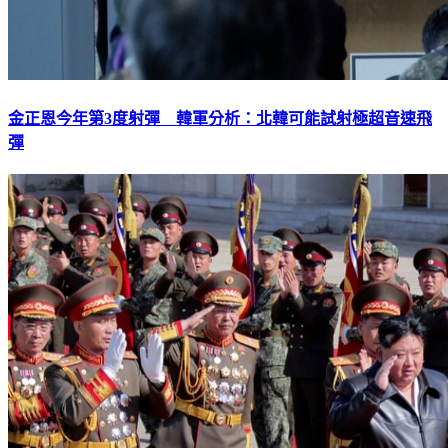
金正恩今年第3度射彈 韓軍分析：北韓可能試射極超音速飛
彈