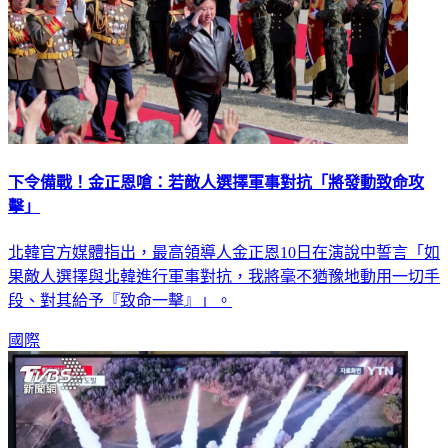
下令備戰！金正恩嗆：若敵人選擇軍事對抗「將發動致命攻
擊」
北韓官方媒體指出，最高領導人金正恩10日在演說中誓言「如
果敵人選擇與北韓進行軍事對抗，我將毫不猶豫地動用一切手
段、對其給予『致命一擊』」。
國際