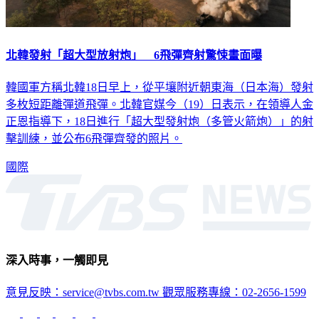
北韓發射「超大型放射炮」 6飛彈齊射驚悚畫面曝
韓國軍方稱北韓18日早上，從平壤附近朝東海（日本海）發射
多枚短距離彈道飛彈。北韓官媒今（19）日表示，在領導人金
正恩指導下，18日進行「超大型發射炮（多管火箭炮）」的射
擊訓練，並公布6飛彈齊發的照片。
國際
深入時事，一觸即見
意見反映：service@tvbs.com.tw
觀眾服務專線：02-2656-1599