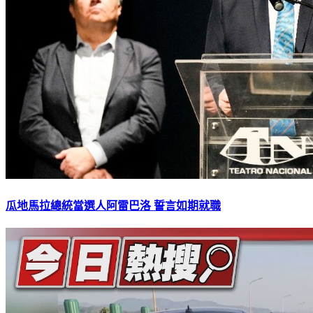
瓜地馬拉總統當選人阿雷巴洛 誓言如期就職