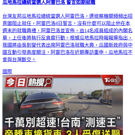
瓜地馬拉總統當選人阿雷巴洛 誓言如期就職
台灣友邦瓜地馬拉總統當選人阿雷巴洛，遭檢察機關頻頻出招
意圖阻止就任，阿雷巴洛8日誓言，沒有什麼可以阻止他在本
週末的就職典禮，阿雷巴洛並宣佈，由14名成員組成的內閣名
單，上任後將執行反貪腐行動。根據瓜地馬拉時報報導指出，
我國將由吳釗燮代表出席阿雷巴洛就職大典，瓜國新政府與中
國互動引發高度關注，阿雷巴洛在近期專訪重申，瓜地馬拉不
會與台灣斷交。
國際