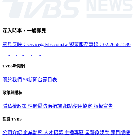
深入時事，一觸即見
意見反映：service@tvbs.com.tw
觀眾服務專線：02-2656-1599
TVBS新聞網
關於我們
56新聞台節目表
政策與隱私
隱私權政策
性騷擾防治措施
網站使用協定
版權宣告
認識 TVBS
公司介紹
企業動態
人才招募
主播專區
星藝象娛樂
節目版權