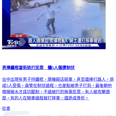
男揮鐵棍當街追打民眾 釀5人傷遭制伏
台中出現有男子持鐵棍，隨機砸店砸車，甚至還棒打路人，造
成5人受傷，員警在制伏過程，也差點被男子打到，最後朝他
噴辣椒水才成功壓制，不過被打的無辜民眾，有人被攻擊頭
部，有的人在騎車過程被打摔車，還造成骨折。
社會