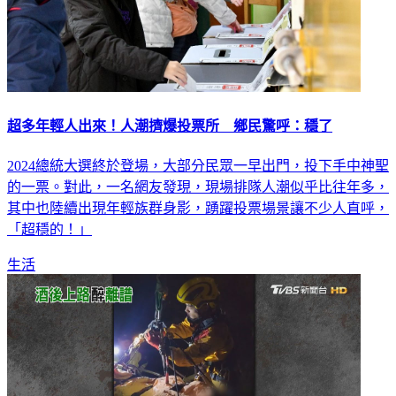
超多年輕人出來！人潮擠爆投票所 鄉民驚呼：穩了
2024總統大選終於登場，大部分民眾一早出門，投下手中神聖
的一票。對此，一名網友發現，現場排隊人潮似乎比往年多，
其中也陸續出現年輕族群身影，踴躍投票場景讓不少人直呼，
「超穩的！」
生活