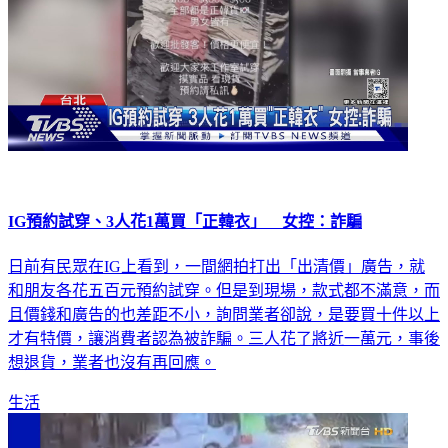
IG預約試穿、3人花1萬買「正韓衣」 女控：詐騙
日前有民眾在IG上看到，一間網拍打出「出清價」廣告，就
和朋友各花五百元預約試穿。但是到現場，款式都不滿意，而
且價錢和廣告的也差距不小，詢問業者卻說，是要買十件以上
才有特價，讓消費者認為被詐騙。三人花了將近一萬元，事後
想退貨，業者也沒有再回應。
生活