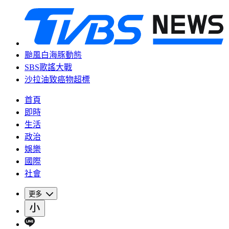
颱風白海豚動態
SBS歌謠大戰
沙拉油致癌物超標
首頁
即時
生活
政治
娛樂
國際
社會
更多