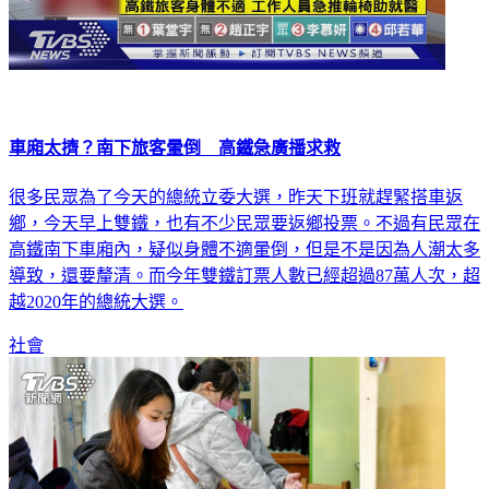
車廂太擠？南下旅客暈倒 高鐵急廣播求救
很多民眾為了今天的總統立委大選，昨天下班就趕緊搭車返
鄉，今天早上雙鐵，也有不少民眾要返鄉投票。不過有民眾在
高鐵南下車廂內，疑似身體不適暈倒，但是不是因為人潮太多
導致，還要釐清。而今年雙鐵訂票人數已經超過87萬人次，超
越2020年的總統大選。
社會