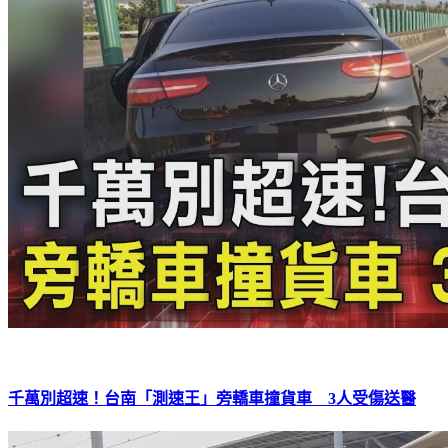
千萬別超速！台南「測速王」旁轎車撞貨車 3人受傷送醫