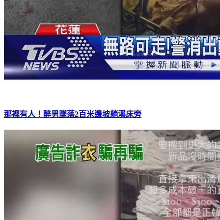
那裡有人！醉男墜落2百米邊坡躺溪床旁