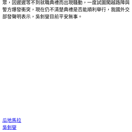
眾，因遲遲等不到就職典禮而出現騷動，一度試圖闖越路障與
警方爆發衝突，現在仍不清楚典禮是否能順利舉行，我國外交
部發聲明表示，吳釗燮目前平安無事。
瓜地馬拉
吳釗燮