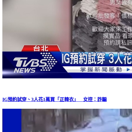
IG預約試穿、3人花1萬買「正韓衣」 女控：詐騙