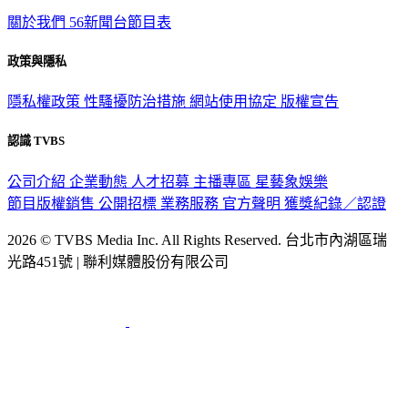
關於我們
56新聞台節目表
政策與隱私
隱私權政策
性騷擾防治措施
網站使用協定
版權宣告
認識 TVBS
公司介紹
企業動態
人才招募
主播專區
星藝象娛樂
節目版權銷售
公開招標
業務服務
官方聲明
獲獎紀錄／認證
2026 © TVBS Media Inc. All Rights Reserved. 台北市內湖區瑞
光路451號 | 聯利媒體股份有限公司