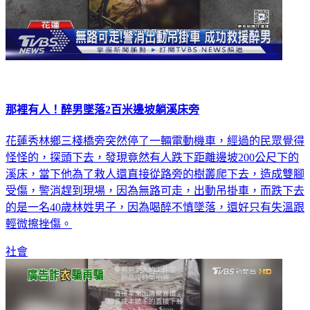
那裡有人！醉男墜落2百米邊坡躺溪床旁
花蓮秀林鄉三棧橋旁突然停了一輛電動機車，經過的民眾覺得
怪怪的，探頭下去，發現竟然有人跌下距離邊坡200公尺下的
溪床，當下他為了救人還直接從路旁的樹叢爬下去，造成雙腳
受傷，警消趕到現場，因為無路可走，出動吊掛車，而跌下去
的是一名40歲林姓男子，因為喝醉不慎墜落，還好只有失溫跟
輕微擦挫傷。
社會