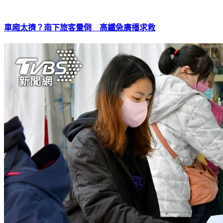
車廂太擠？南下旅客暈倒 高鐵急廣播求救