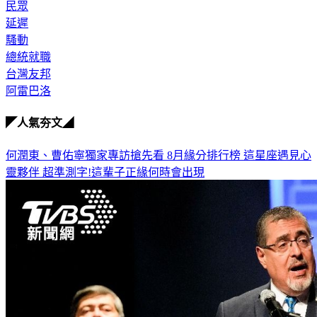
民眾
延遲
騷動
總統就職
台灣友邦
阿雷巴洛
◤人氣夯文◢
何潤東、曹佑寧獨家專訪搶先看
8月緣分排行榜 這星座遇見心
靈夥伴
超準測字!這輩子正緣何時會出現