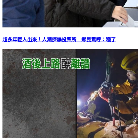
超多年輕人出來！人潮擠爆投票所 鄉民驚呼：穩了