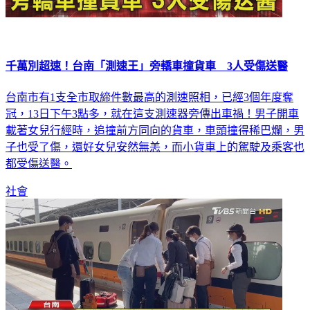
千萬別超速！台南「測速王」旁轎車撞貨車 3人受傷送醫
台南市有1支全市取締件數最高的測速照相，已經3個年度奪
冠，13日下午3點多，就在這支測速器旁傳出車禍！男子開車
載著女兒行經時，追撞前方同向的貨車，車頭撞得稀巴爛，男
子也受了傷，還好女兒安然無恙，而小貨車上的駕駛及乘客也
都受傷送醫。
社會