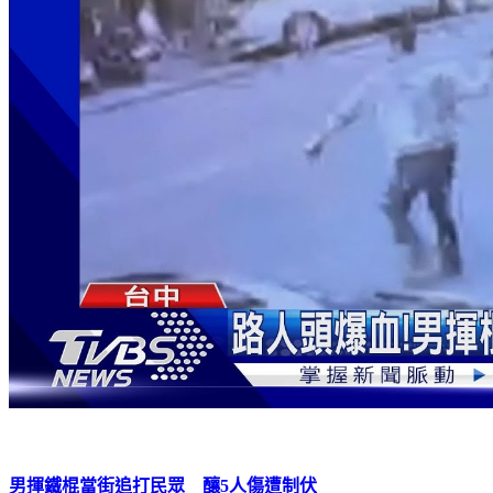
男揮鐵棍當街追打民眾 釀5人傷遭制伏