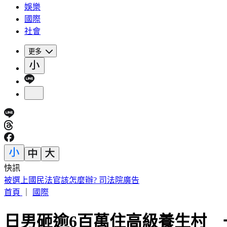
娛樂
國際
社會
更多
快訊
退休軍公教月退金傳加碼近6％ 行政院：最晚10月與立院溝通
首頁
｜
國際
日男砸逾6百萬住高級養生村 