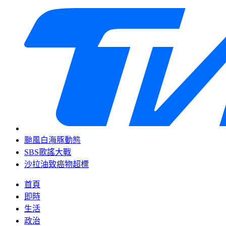
颱風白海豚動態
SBS歌謠大戰
沙拉油致癌物超標
首頁
即時
生活
政治