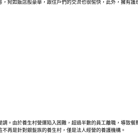
等，宛如飯店般豪華，跟住戶們的交流也很愉快，此外，擁有護
變調。由於養生村營運陷入困難，超過半數的員工離職，導致餐
這不再是針對銀髮族的養生村，僅是法人經營的養護機構。