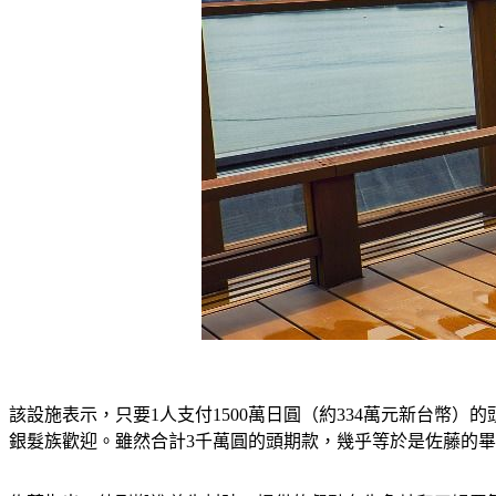
該設施表示，只要1人支付1500萬日圓（約334萬元新台幣
銀髮族歡迎。雖然合計3千萬圓的頭期款，幾乎等於是佐藤的