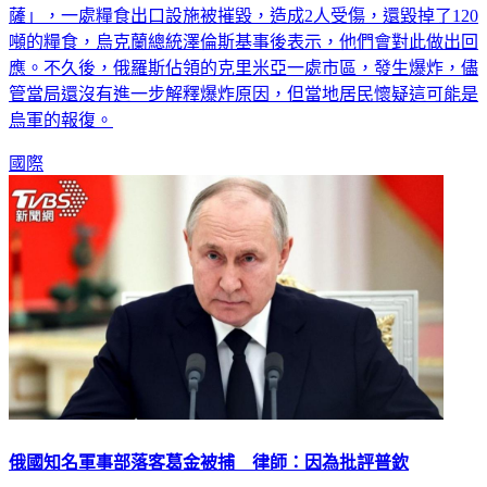
薩」，一處糧食出口設施被摧毀，造成2人受傷，還毀掉了120
噸的糧食，烏克蘭總統澤倫斯基事後表示，他們會對此做出回
應。不久後，俄羅斯佔領的克里米亞一處市區，發生爆炸，儘
管當局還沒有進一步解釋爆炸原因，但當地居民懷疑這可能是
烏軍的報復。
國際
俄國知名軍事部落客葛金被捕 律師：因為批評普欽