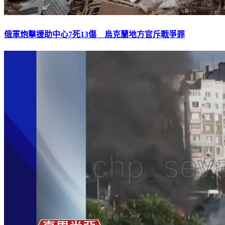
俄軍炮擊援助中心7死13傷 烏克蘭地方官斥戰爭罪