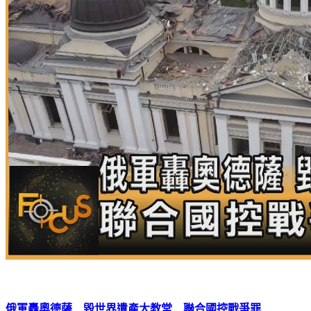
俄軍轟奧德薩 毀世界遺產大教堂 聯合國控戰爭罪