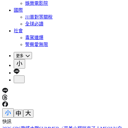
娛樂電影院
國際
川普對等關稅
全球必讀
社會
毒駕連爆
警察愛無限
更多
快訊