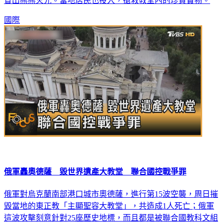
冒出熊熊火光。當地居民也投入，搶救教堂內的珍貴寶物。
國際
俄軍轟奧德薩 毀世界遺產大教堂 聯合國控戰爭罪
俄軍對烏克蘭南部港口城市奧德薩，進行第15波空襲，周日摧
毀當地的東正教「主顯聖容大教堂」，共造成1人死亡；俄軍
這波攻擊刻意針對25座歷史地標，而且都是被聯合國教科文組