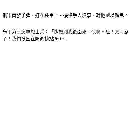
俄軍兩發子彈，打在裝甲上。機槍手人沒事，輪他還以顏色。
烏軍第三突擊旅士兵：「快撤到我後面來，快啊。哇！太可惡
了！我們被困在防衛據點360。」