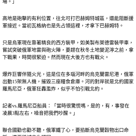
場。」
高地是砲擊的有利位置，往北可打巴赫姆特城區，還能阻斷援
軍接近。當初瓦格納也是先占領這裡，才拿下巴赫姆特。
只是烏軍現在靠著精良的西方裝甲，如美製布萊德雷裝甲車，
嘗試突破俄軍地雷與砲火陣，要趕在秋冬土地變泥濘之前，拿
下戰果，時間很緊迫。然而現在大後方也有戰火。
爆炸巨響伴隨火光，這是位在多瑙河畔的烏克蘭雷尼港，俄軍
出動15架無人機，摧毀三座糧食倉庫。河的對岸就是北約國家
羅馬尼亞，俄軍狂轟濫炸，似乎不怕引戰北約。
記者vs.羅馬尼亞船員：「當時很驚慌嗎，是的，有，事發在
凌晨3點左右，噪音把我們吵醒。」
聯合國勸也勸不聽，俄軍鐵了心，要掐斷烏克蘭穀物出口命