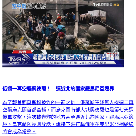
俄週一再空襲奧德薩！ 逼近北約國家羅馬尼亞邊界
為了報首都莫斯科被炸的一箭之仇，俄羅斯軍隊無人機週二再
空襲烏克蘭首都基輔，而烏克蘭南部大城奧德薩也是第七天遭
俄軍攻擊，這次被轟炸的地方甚至逼近北約國家，羅馬尼亞邊
境。烏克蘭防長則放話，說接下來打擊俄軍在克里米亞補給線
將會成為常態。