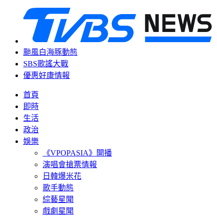
颱風白海豚動態
SBS歌謠大戰
優惠好康情報
首頁
即時
生活
政治
娛樂
《VPOPASIA》開播
演唱會搶票情報
日韓爆米花
歌手動態
綜藝星聞
戲劇星聞