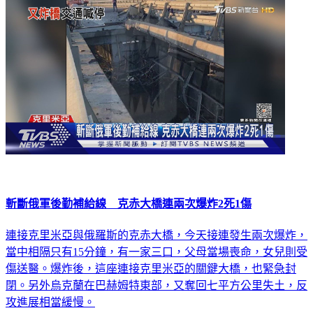
斬斷俄軍後勤補給線 克赤大橋連兩次爆炸2死1傷
連接克里米亞與俄羅斯的克赤大橋，今天接連發生兩次爆炸，
當中相隔只有15分鐘，有一家三口，父母當場喪命，女兒則受
傷送醫。爆炸後，這座連接克里米亞的關鍵大橋，也緊急封
閉。另外烏克蘭在巴赫姆特東部，又奪回七平方公里失土，反
攻進展相當緩慢。