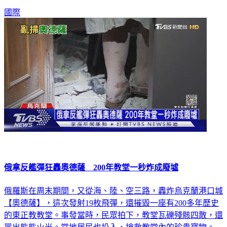
國際
俄拿反艦彈狂轟奧德薩 200年教堂一秒炸成廢墟
俄羅斯在周末期間，又從海、陸、空三路，轟炸烏克蘭港口城
【奧德薩】，這次發射19枚飛彈，還摧毀一座有200多年歷史
的東正教教堂。事發當時，民眾拍下，教堂瓦礫殘骸四散，還