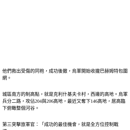
他們救出受傷的同袍，成功後撤，烏軍開始收攏巴赫姆特包圍
網。
城區南方的制高點，就是克利什基夫卡村，西邊的高地。烏軍
兵分二路，攻佔204與206高地，最近又奪下146高地，居高臨
下俯瞰整個河谷。
第三突擊旅軍官：「成功的最佳機會，就是全方位控制戰