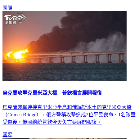
國際
烏克蘭攻擊克里米亞大橋 普欽揚言展開報復
烏克蘭襲擊連接克里米亞半島和俄羅斯本土的克里米亞大橋
（Crimea Bridge），俄方聲稱攻擊造成2位平民喪命、1名孩童
受傷後，俄國總統普欽今天矢言要展開報復。
國際