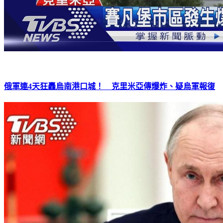
俄軍連4天狂轟烏南港口城！ 克里米亞傳爆炸、疑烏軍報復