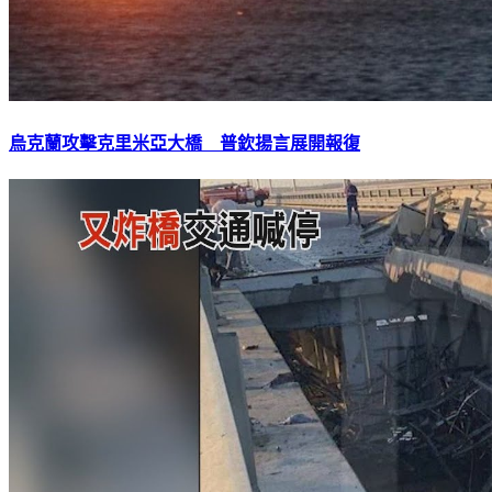
烏克蘭攻擊克里米亞大橋 普欽揚言展開報復