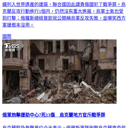
織列入世界遺產的建築，聯合國因此譴責俄國犯了戰爭罪。烏
克蘭反攻行動進行1個月，仍然沒有重大進展，烏軍士氣也受
到打擊；俄羅斯總統普欽就公開稱烏軍反攻失敗，並嘲笑西方
軍援根本沒用。
國際
俄軍炮擊援助中心7死13傷 烏克蘭地方官斥戰爭罪
烏克蘭緊急救難單位今天表示，俄羅斯軍隊砲擊烏克蘭東南部