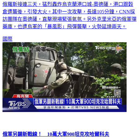
俄羅斯接連三天，猛烈轟炸烏克蘭港口城-奧德薩，港口跟穀
倉遭襲後，引發大火。其中一次攻擊，長達105分鐘，CNN採
訪團隊在奧德薩，直擊現場緊張氣氛。另外克里米亞的俄軍彈
藥庫，也遭烏軍的「暴風影」飛彈襲擊，火勢延燒兩天。
國際
俄軍另闢新戰線！ 10萬大軍900坦克攻哈爾科夫