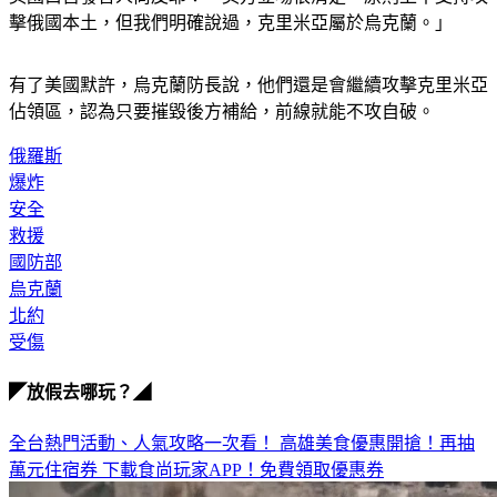
擊俄國本土，但我們明確說過，克里米亞屬於烏克蘭。」
有了美國默許，烏克蘭防長說，他們還是會繼續攻擊克里米亞
佔領區，認為只要摧毀後方補給，前線就能不攻自破。
俄羅斯
爆炸
安全
救援
國防部
烏克蘭
北約
受傷
◤放假去哪玩？◢
全台熱門活動、人氣攻略一次看！
高雄美食優惠開搶！再抽
萬元住宿券
下載食尚玩家APP！免費領取優惠券