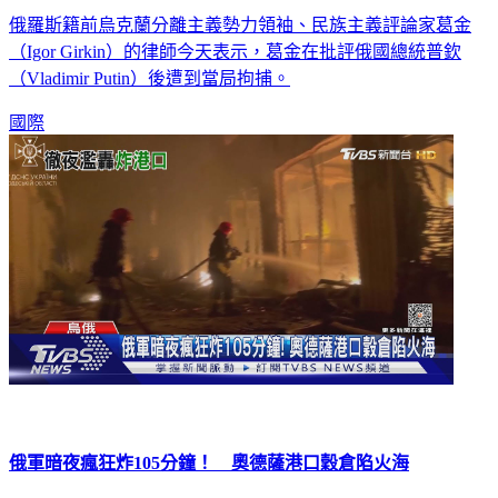
俄羅斯籍前烏克蘭分離主義勢力領袖、民族主義評論家葛金
（Igor Girkin）的律師今天表示，葛金在批評俄國總統普欽
（Vladimir Putin）後遭到當局拘捕。
國際
俄軍暗夜瘋狂炸105分鐘！ 奧德薩港口穀倉陷火海