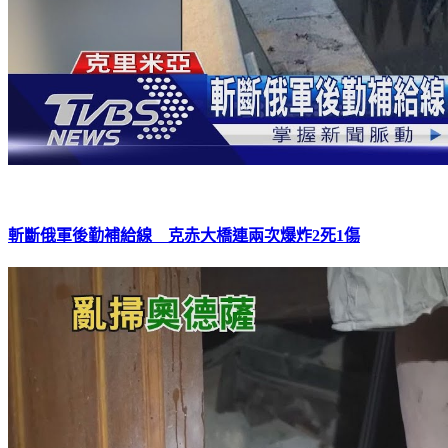
斬斷俄軍後勤補給線 克赤大橋連兩次爆炸2死1傷