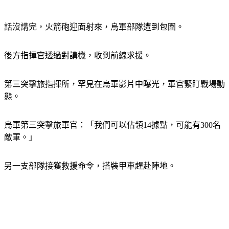
話沒講完，火箭砲迎面射來，烏軍部隊遭到包圍。
後方指揮官透過對講機，收到前線求援。
第三突擊旅指揮所，罕見在烏軍影片中曝光，軍官緊盯戰場動
態。
烏軍第三突擊旅軍官：「我們可以佔領14據點，可能有300名
敵軍。」
另一支部隊接獲救援命令，搭裝甲車趕赴陣地。