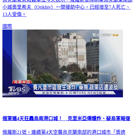
小城奧里希夫（Orikhiv）一間援助中心，已經增至7人死亡、
13人受傷。
國際
俄軍連4天狂轟烏南港口城！ 克里米亞傳爆炸、疑烏軍報復
俄羅斯21號，連續第4天空襲烏克蘭南部的港口城市「奧德