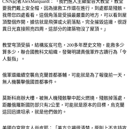
CNN記者AlexMarquardt：「我們進入主顯聖容大教堂，教堂
要我們戴上安全帽，因為搶救工作還在進行，到處都是殘骸。
我帶您四處看看，這個角落是受損最嚴重的地方，可以看到屋
頂整個炸開，據信就是飛彈或火箭落點，完全摧毀這邊，很訝
異日光直接照亮四周，這部分的建築物沒了屋頂。」
教堂穹頂受損，結構岌岌可危，200多年歷史文物，能救多少
算多少，聯合國教科文組織，發聲明譴責俄軍炸古蹟行為「令
人髮指」。
俄軍還繼續空襲烏克蘭首都基輔，可能就是為了報復前一天，
無人機襲擊俄國首都事件。
莫斯科商辦大樓，被無人機殘骸擊中起火燃燒，殘骸掉落處，
距離俄羅斯國防部只有2公里，可能就是原本的目標，烏克蘭
這回迅速坦承，就是他們做的。
美國白宮發言人尚皮耶：「美方立場很清楚，原則上不支持攻