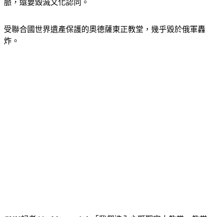
脈，還要毀滅文化認同。
受聯合國世界遺產保護的奧德薩東正教堂，幾乎毀於俄軍轟
炸。