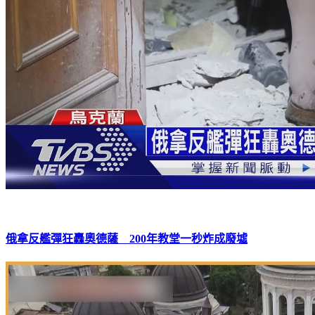
俄拿反艦彈狂轟奧德薩 200年教堂一秒炸成廢墟