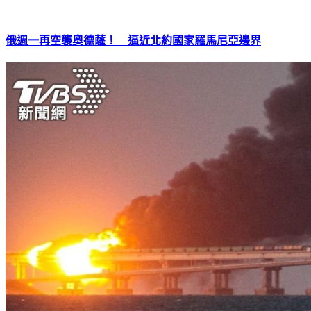
俄週一再空襲奧德薩！ 逼近北約國家羅馬尼亞邊界