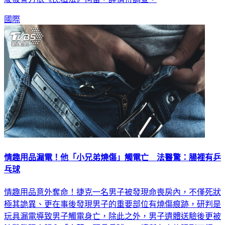
國際
情趣用品漏電！他「小兄弟燒傷」觸電亡 法醫驚：腸裡有乒
乓球
情趣用品意外奪命！捷克一名男子被發現命喪房內，不僅死狀
極其詭異、更在事後發現男子的重要部位有燒傷痕跡，研判是
玩具漏電導致男子觸電身亡，除此之外，男子遺體送驗後更被