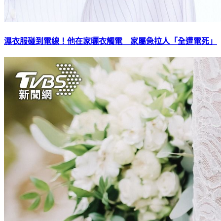
濕衣服碰到電線！他在家曬衣觸電 家屬急拉人「全遭電死」