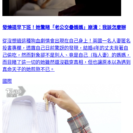
發燒提早下班！她驚睹「老公交疊媽媽」崩潰：我該怎麼辦
從沒想過這種狗血劇情會出現在自己身上！英國一名人妻匿名
投書專欄，透露自己日前驚訝的發現，結婚4年的丈夫背著自
己偷吃，然而對象卻不是別人、竟是自己（指人妻）的媽媽，
而目睹了這一切的她雖然還沒戳穿真相，但也讓原本以為遇到
真命天子的她煎熬不已。
國際