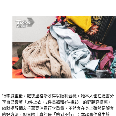
行李減重後，羅德里格斯才得以順利登機，她本人也在臉書分
享自己套著「3件上衣、2件長褲和4件襯衫」的奇葩穿搭照，
幽默提醒網友千萬要注意行李重量，不然套在身上雖然是解套
的好方法，但實際上真的是「熱到不行」；本起事件發生於