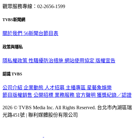
觀眾服務專線：02-2656-1599
TVBS新聞網
關於我們
56新聞台節目表
政策與隱私
隱私權政策
性騷擾防治措施
網站使用協定
版權宣告
認識 TVBS
公司介紹
企業動態
人才招募
主播專區
星藝象娛樂
節目版權銷售
公開招標
業務服務
官方聲明
獲獎紀錄／認證
2026 © TVBS Media Inc. All Rights Reserved. 台北市內湖區瑞
光路451號 | 聯利媒體股份有限公司