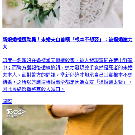
新娘婚禮遭勒斃！未婚夫自首嘆「根本不想娶」：被逼婚壓力
大
印度一名新娘在婚禮當天慘遭殺害，被人發現棄屍在荒山野嶺
中；而警方獲報後循線追緝，這才發現兇手竟然是死者的未婚
夫本人。面對警方的問訊，準新郎這才坦承自己其實根本不想
結婚，之所以答應這樁婚事全都是因為女友「逼婚逼太緊」，
因此最終選擇將其殺人滅口。
國際