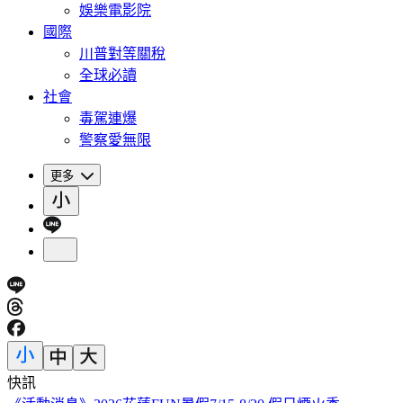
娛樂電影院
國際
川普對等關稅
全球必讀
社會
毒駕連爆
警察愛無限
更多
快訊