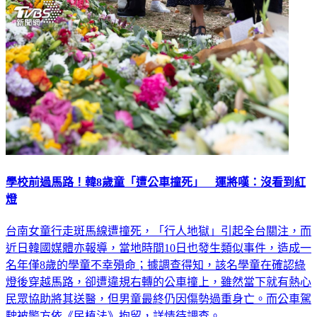
學校前過馬路！韓8歲童「遭公車撞死」 運將嘆：沒看到紅
燈
台南女童行走斑馬線遭撞死，「行人地獄」引起全台關注，而
近日韓國媒體亦報導，當地時間10日也發生類似事件，造成一
名年僅8歲的學童不幸殞命；據調查得知，該名學童在確認綠
燈後穿越馬路，卻遭違規右轉的公車撞上，雖然當下就有熱心
民眾協助將其送醫，但男童最終仍因傷勢過重身亡。而公車駕
駛被警方依《民植法》拘留，詳情待調查。