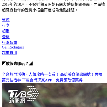
2019年的10月，不過近期又開始有網友轉傳相關畫面，才讓這
起沉寂數年的登機小插曲再度成為焦點話題。
省錢
行李
超重
登機
行李超重
Gel Rodriguez
超重費用
◤放假去哪玩？◢
全台熱門活動、人氣攻略一次看！
高雄美食優惠開搶！再抽
萬元住宿券
下載食尚玩家APP！免費領取優惠券