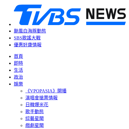
颱風白海豚動態
SBS歌謠大戰
優惠好康情報
首頁
即時
生活
政治
娛樂
《VPOPASIA》開播
演唱會搶票情報
日韓爆米花
歌手動態
綜藝星聞
戲劇星聞