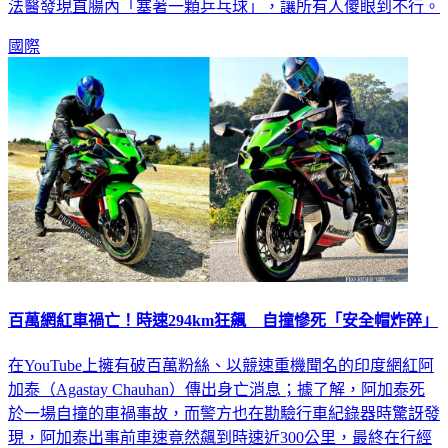
法醫發現直腸內「塞著一顆乒乓球」，讓所有人傻眼到不行。
國際
百萬網紅車禍亡！時速294km狂飆 自撞慘死「安全帽炸碎」
在YouTube上擁有破百萬粉絲、以競速重機聞名的印度網紅阿
加泰（Agastay Chauhan）傳出身亡消息；據了解，阿加泰死
於一場自撞的車禍事故，而警方也在勘驗行車紀錄器時驚訝發
現，阿加泰出事前車速竟然飆到時速近300公里，最終在行經