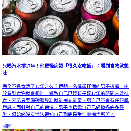
只喝汽水撐17年！他罹怪病認「很久沒吃飯」：看到食物就想
吐
完全不進食活了17年之久？伊朗一名罹患怪病的男子透露，由
於看到食物就會想吐，導致自己已經有長達17年的時間未曾進
食，表示只要喝碳酸飲料就能補充能量、讓自己不會有任何飢
餓感。而針對自己的病情，男子也透露自己已經換過許多醫
生，但始終沒有辦法得知自己到底是受什麼病症所苦。
國際