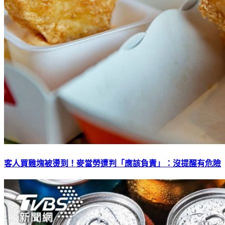
客人買雞塊被燙到！麥當勞遭判「應該負責」：沒提醒有危險