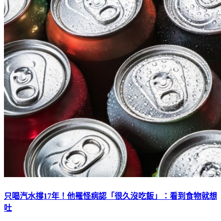
只喝汽水撐17年！他罹怪病認「很久沒吃飯」：看到食物就想
吐