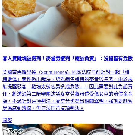
客人買雞塊被燙到！麥當勞遭判「應該負責」：沒提醒有危險
美國南佛羅里達（South Florida）地區法院日前針對一起「雞
塊燙傷」案件做出裁決，認為銷售雞塊的麥當勞業者，由於未
能提醒顧客「雞塊太燙容易造成危險」，因此需要對此負起責
任、將透過第二陪審團決議麥當勞將賠償受傷女童的賠償金金
額，不過針對這項判決，麥當勞也發出相關聲明，強調對顧客
受傷感到遺憾，但無法同意這項判決。
國際