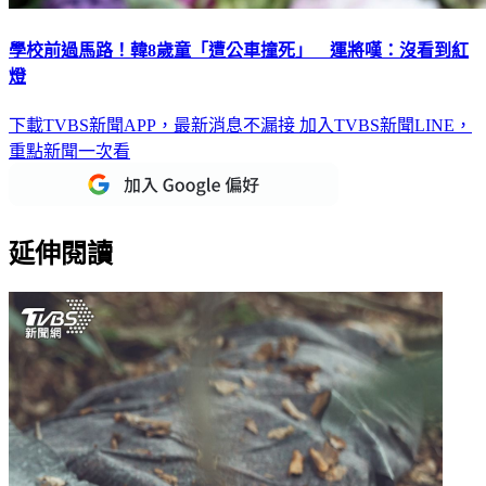
學校前過馬路！韓8歲童「遭公車撞死」 運將嘆：沒看到紅
燈
下載TVBS新聞APP，最新消息不漏接
加入TVBS新聞LINE，
重點新聞一次看
延伸閱讀