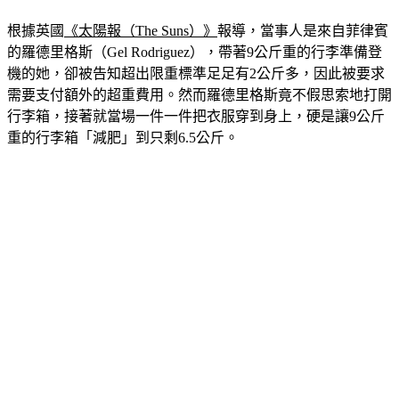
根據英國
《太陽報（The Suns）》
報導，當事人是來自菲律賓
的羅德里格斯（Gel Rodriguez），帶著9公斤重的行李準備登
機的她，卻被告知超出限重標準足足有2公斤多，因此被要求
需要支付額外的超重費用。然而羅德里格斯竟不假思索地打開
行李箱，接著就當場一件一件把衣服穿到身上，硬是讓9公斤
重的行李箱「減肥」到只剩6.5公斤。