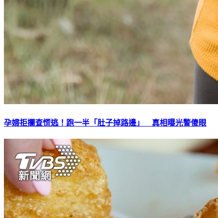
孕婦拒攔查慌逃！跑一半「肚子掉路邊」 真相曝光警傻眼