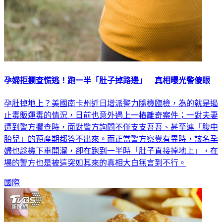
孕婦拒攔查慌逃！跑一半「肚子掉路邊」 真相曝光警傻眼
孕肚掉地上？美國南卡州近日增派警力隨機臨檢，為的就是遏
止毒販運毒的情況，日前也意外遇上一樁離奇案件；一對夫妻
遭到警方攔查時，面對警方詢問不僅支支吾吾、甚至連「腹中
胎兒」的預產期都答不出來。而正當警方察覺有異時，該名孕
婦也趁機下車開溜，卻在跑到一半時「肚子直接掉地上」，在
場的警方也是被這突如其來的真相大白無言到不行。
國際