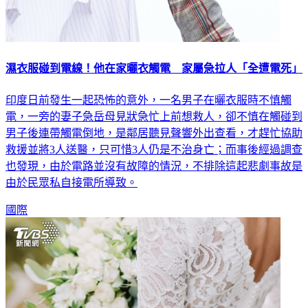
濕衣服碰到電線！他在家曬衣觸電 家屬急拉人「全遭電死」
印度日前發生一起恐怖的意外，一名男子在曬衣服時不慎觸
電，一旁的妻子急岳母見狀急忙上前想救人，卻不慎在觸碰到
男子後連帶觸電倒地，是鄰居聽見聲響外出查看，才趕忙協助
救援並將3人送醫，只可惜3人仍是不治身亡；而事後經過調查
也發現，由於電路並沒有故障的情況，不排除這起悲劇事故是
由於民眾私自接電所導致。
國際