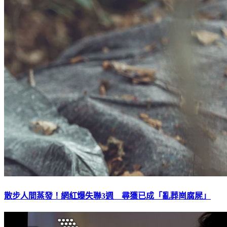
散步人間蒸發！網紅爆失聯3週 尋獲已成「亂葬崗腐屍」