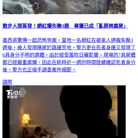
散步人間蒸發！網紅爆失聯3週 尋獲已成「亂葬崗腐屍」
墨西哥驚傳一起恐怖兇案，當地一名網紅在被家人通報失聯3
週後，被人發現陳屍於路邊荒地，警方更在死者身邊又發現了
6具身分不明的遺體，由於經受風吹日曬影響，現場的7具屍體
都已經嚴重腐爛，因此在耗時近一週的時間陸續確認死者身分
後，警方也正接手調查案件細節。
國際