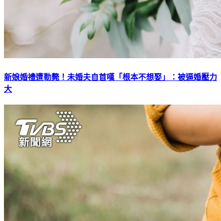
新娘婚禮遭勒斃！未婚夫自首嘆「根本不想娶」：被逼婚壓力
大