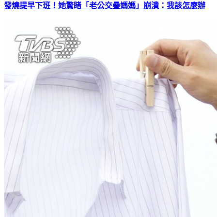
發燒提早下班！她驚睹「老公交疊媽媽」崩潰：我該怎麼辦