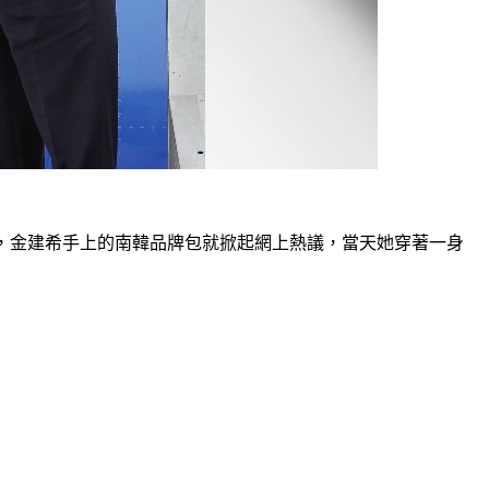
境時，金建希手上的南韓品牌包就掀起網上熱議，當天她穿著一身