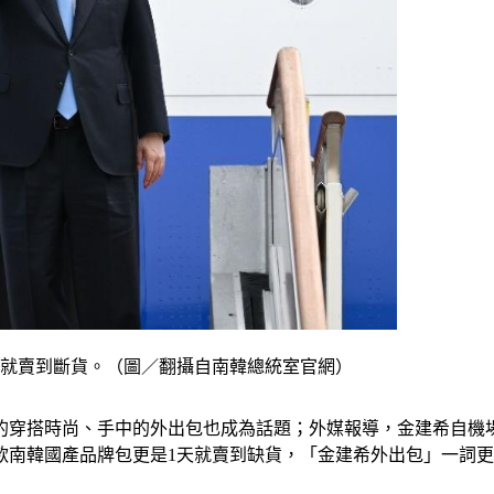
天就賣到斷貨。（圖／翻攝自南韓總統室官網）
的穿搭時尚、手中的外出包也成為話題；外媒報導，金建希自機
款南韓國產品牌包更是1天就賣到缺貨，「金建希外出包」一詞