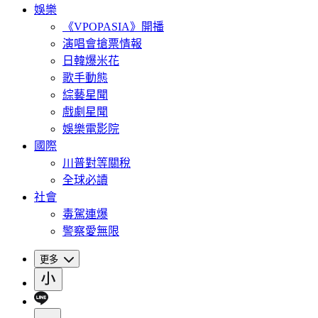
娛樂
《VPOPASIA》開播
演唱會搶票情報
日韓爆米花
歌手動態
綜藝星聞
戲劇星聞
娛樂電影院
國際
川普對等關稅
全球必讀
社會
毒駕連爆
警察愛無限
更多