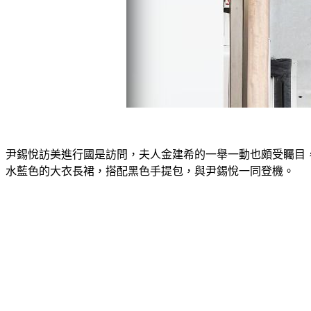
尹錫悅訪美進行國是訪問，夫人金建希的一舉一動也頗受矚目，據
水藍色的大衣長裙，搭配黑色手提包，與尹錫悅一同登機。