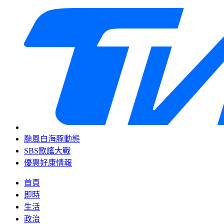
颱風白海豚動態
SBS歌謠大戰
優惠好康情報
首頁
即時
生活
政治