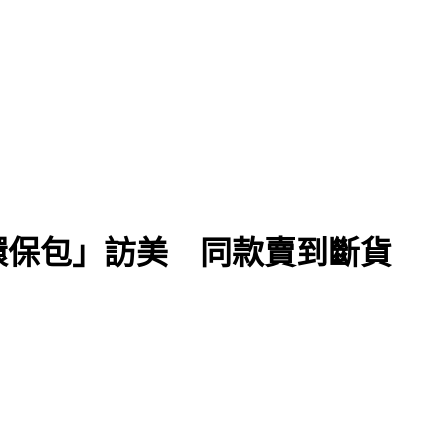
環保包」訪美 同款賣到斷貨