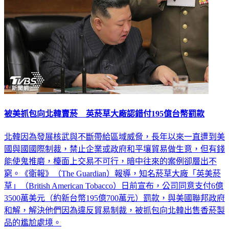
被美抓包向北韓賣菸 英菸草大廠認錯付195億台幣罰款
北韓因為發展核武與不斷帶給區域威脅，長年以來一直遭到美
國與國國際制裁，禁止企業或政府和平壤貿易做生意，但有錢
能使鬼推磨，檯面上交易不可行，暗中往來的案例卻層出不
窮。《衛報》（The Guardian）報導，知名菸草大廠「英美菸
草」（British American Tobacco）日前宣布，公司同意支付6億
3500萬美元（約新台幣195億700萬元）罰款，與美國聯邦政府
和解，解決他們因為違反貿易制裁，被抓包向北韓出售香菸製
品的尷尬處境。