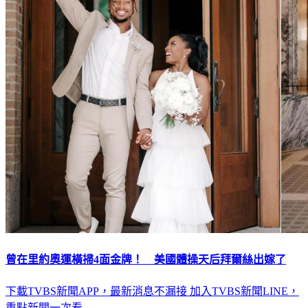
曾在里約奧運橫掃4面金牌！ 美國體操天后拜爾絲出嫁了
下載TVBS新聞APP，最新消息不漏接
加入TVBS新聞LINE，
重點新聞一次看