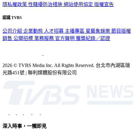
隱私權政策
性騷擾防治措施
網站使用協定
版權宣告
認識 TVBS
公司介紹
企業動態
人才招募
主播專區
星藝象娛樂
節目版權
銷售
公開招標
業務服務
官方聲明
獲獎紀錄／認證
2026 © TVBS Media Inc. All Rights Reserved. 台北市內湖區瑞
光路451號 | 聯利媒體股份有限公司
深入時事，一觸即見