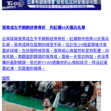
張育成左手腕鉤狀骨骨折 列紅襪10天傷兵名單
台灣球員張育成左手手腕鉤狀骨骨折，紅襪將他放進10天傷兵
名單，張育成將在星期四接受手術，估計至少8個星期後才能
重返球場，在這個時候受傷，張育成心情當然有受到影響，向
來笑臉、樂觀面對鏡頭的張育成，傷後一天受訪時說，他沒準
備好面對鏡頭，但也對TVBS透露他的心情和狀況，特派記者
黃崧浦、倪嘉徽的報導。
國際