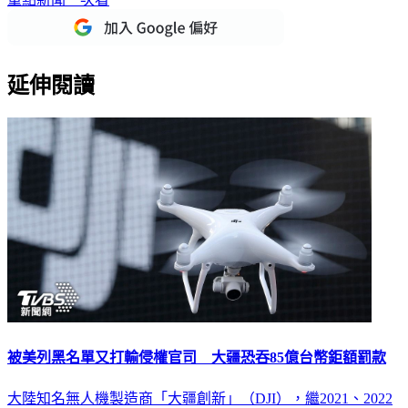
延伸閱讀
被美列黑名單又打輸侵權官司 大疆恐吞85億台幣鉅額罰款
大陸知名無人機製造商「大疆創新」（DJI），繼2021、2022