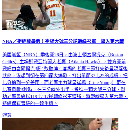
NBA／拒絕放暑假！崔楊大號三分逆轉綠衫軍 逼入第六戰
美國職籃（NBA）季後賽26日，由波士頓塞爾提克（Boston
Celtics）主場迎戰亞特蘭大老鷹（Atlanta Hawks），雙方賽前
戰績由塞爾提克3勝1敗聽牌。客場的老鷹三節打完後呈現落後
狀態，沒想到卻在第四節大爆發，打出單節37比25的成績，把
比分追到一分差距，而老鷹主力球星崔楊（Trae Young）更在
比賽倒數3秒時，在三分線外出手、投進一顆大號三分球，幫
助老鷹最終以119比117逆轉綠衫軍獲勝，將戰線逼入第六戰，
持續保有晉級的一線生機。
體育