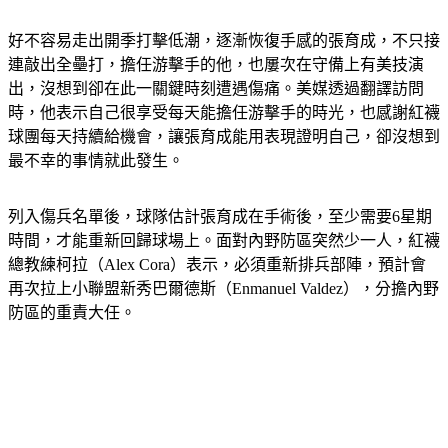
好不容易走出開季打擊低潮，逐漸恢復手感的張育成，不只接
連敲出全壘打，擔任游擊手的他，也屢次在守備上有美技演
出，沒想到卻在此一關鍵時刻遭遇傷痛。美媒透過翻譯訪問
時，他表示自己很享受每天能擔任游擊手的時光，也感謝紅襪
球團每天持續給機會，讓張育成能用表現證明自己，卻沒想到
最不幸的事情就此發生。
列入傷兵名單後，球隊估計張育成在手術後，至少需要6星期
時間，才能重新回歸球場上。面對內野防區突然少一人，紅襪
總教練柯拉（Alex Cora）表示，必須重新排兵部陣，預計會
再次拉上小聯盟新秀巴爾德斯（Enmanuel Valdez），分擔內野
防區的重責大任。