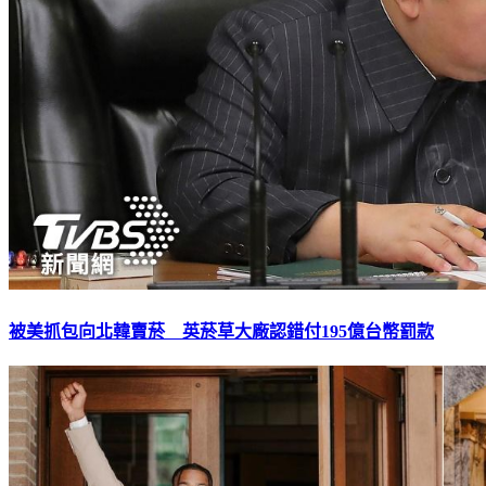
被美抓包向北韓賣菸 英菸草大廠認錯付195億台幣罰款