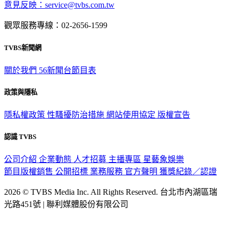
意見反映：service@tvbs.com.tw
觀眾服務專線：02-2656-1599
TVBS新聞網
關於我們
56新聞台節目表
政策與隱私
隱私權政策
性騷擾防治措施
網站使用協定
版權宣告
認識 TVBS
公司介紹
企業動態
人才招募
主播專區
星藝象娛樂
節目版權銷售
公開招標
業務服務
官方聲明
獲獎紀錄／認證
2026 © TVBS Media Inc. All Rights Reserved. 台北市內湖區瑞
光路451號 | 聯利媒體股份有限公司