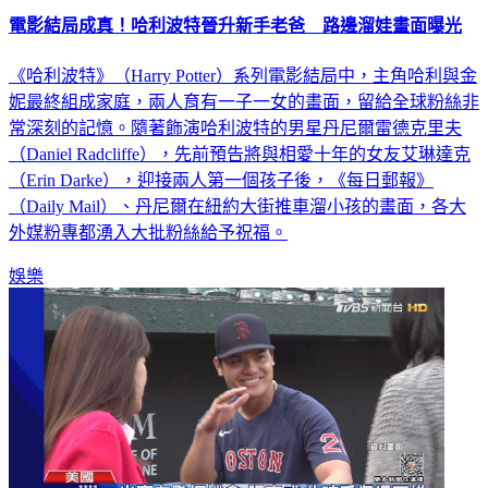
電影結局成真！哈利波特晉升新手老爸 路邊溜娃畫面曝光
《哈利波特》（Harry Potter）系列電影結局中，主角哈利與金
妮最終組成家庭，兩人育有一子一女的畫面，留給全球粉絲非
常深刻的記憶。隨著飾演哈利波特的男星丹尼爾雷德克里夫
（Daniel Radcliffe），先前預告將與相愛十年的女友艾琳達克
（Erin Darke），迎接兩人第一個孩子後，《每日郵報》
（Daily Mail）、丹尼爾在紐約大街推車溜小孩的畫面，各大
外媒粉專都湧入大批粉絲給予祝福。
娛樂