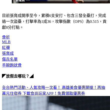
目前張育成開季至今，累積6支安打、包含三發全壘打，完成
過一次盜壘，打擊率為1成36，攻擊指數（OPS）為0.515，貢
獻8分打點。
骨折
MLB
紅襪
張育成
傷兵名單
手腕鉤狀骨
◤放假去哪玩？◢
全台熱門活動、人氣攻略一次看！
高雄美食優惠開搶！再抽
萬元住宿券
下載食尚玩家APP！免費領取優惠券