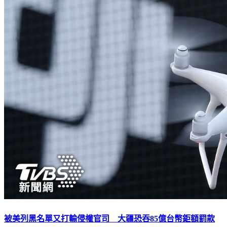
被美列黑名單又打輸侵權官司 大疆恐吞85億台幣鉅額罰款