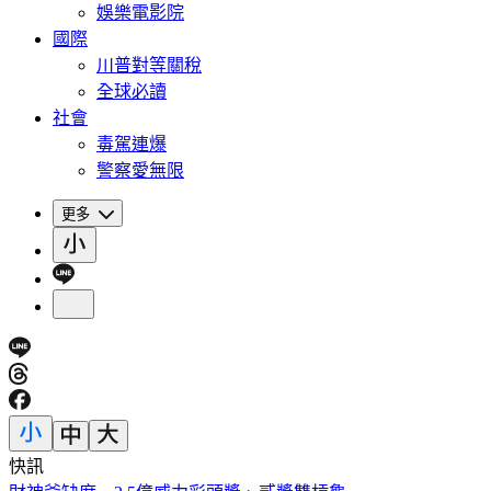
娛樂電影院
國際
川普對等關稅
全球必讀
社會
毒駕連爆
警察愛無限
更多
快訊