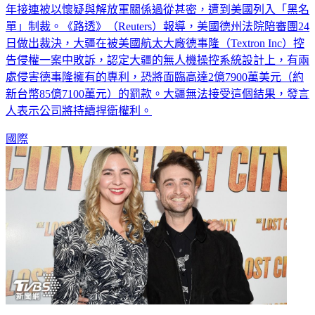
年接連被以懷疑與解放軍關係過從甚密，遭到美國列入「黑名
單」制裁。《路透》（Reuters）報導，美國德州法院陪審團24
日做出裁決，大疆在被美國航太大廠德事隆（Textron Inc）控
告侵權一案中敗訴，認定大疆的無人機操控系統設計上，有兩
處侵害德事隆擁有的專利，恐將面臨高達2億7900萬美元（約
新台幣85億7100萬元）的罰款。大疆無法接受這個結果，發言
人表示公司將持續捍衛權利。
國際