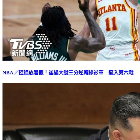
NBA／拒絕放暑假！崔楊大號三分逆轉綠衫軍 逼入第六戰