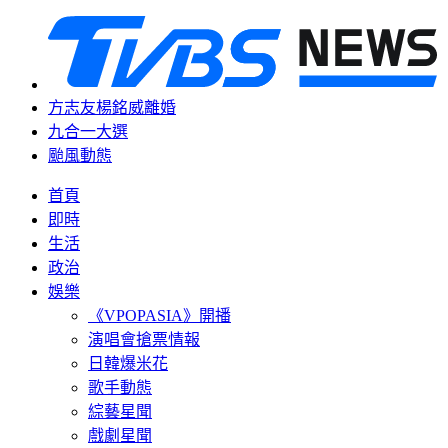
方志友楊銘威離婚
九合一大選
颱風動態
首頁
即時
生活
政治
娛樂
《VPOPASIA》開播
演唱會搶票情報
日韓爆米花
歌手動態
綜藝星聞
戲劇星聞