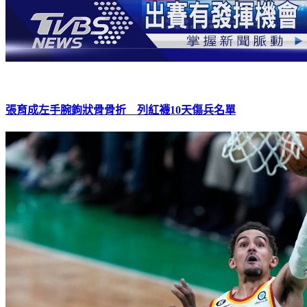
張育成左手腕鉤狀骨骨折 列紅襪10天傷兵名單