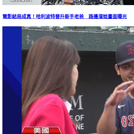
電影結局成真！哈利波特晉升新手老爸 路邊溜娃畫面曝光