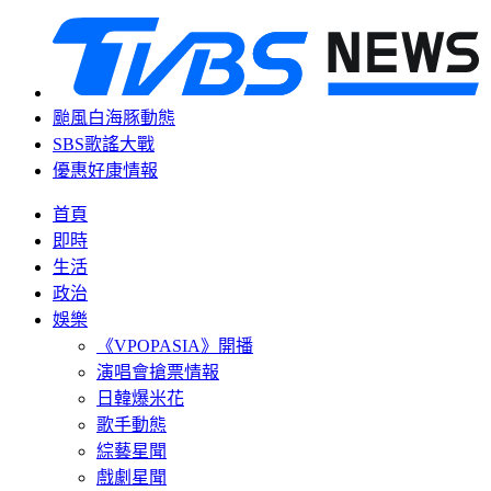
颱風白海豚動態
SBS歌謠大戰
優惠好康情報
首頁
即時
生活
政治
娛樂
《VPOPASIA》開播
演唱會搶票情報
日韓爆米花
歌手動態
綜藝星聞
戲劇星聞