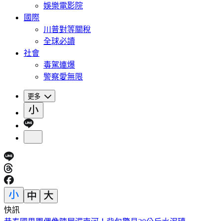
娛樂電影院
國際
川普對等關稅
全球必讀
社會
毒駕連爆
警察愛無限
更多
快訊