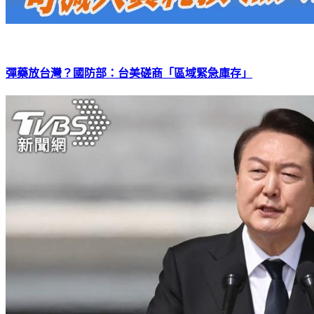
彈藥放台灣？國防部：台美磋商「區域緊急庫存」