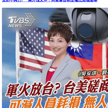
空防不夠力? 美外洩文件：共軍奪台制空權比烏俄簡單