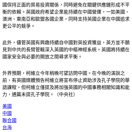
國保持正面的貿易投資關係，同時避免在關鍵供應鏈形成不平
衡的依賴。英國政府希望企業能持續在中國營運，一如美國、
澳洲、東南亞和歐盟各國企業，同時支持英國企業在中國追求
更公平的競爭。
此外，儘管英國有興趣持續自中國對英投資獲益，英方並不願
見到中共的長臂管轄深入英國的中樞神經系統。英國將持續在
國家安全與必要的開放之間尋求平衡。
外界預期，柯維立今年稍晚可望訪問中國。在今晚的演說之
前，有英國媒體預告柯維立將宣布停止資助涉及孔子學院的華
語課程，但柯維立僅提及將加強英國的中國事務相關知識和能
力，通篇未提孔子學院。（中央社）
美國
中國
聯合國
台海