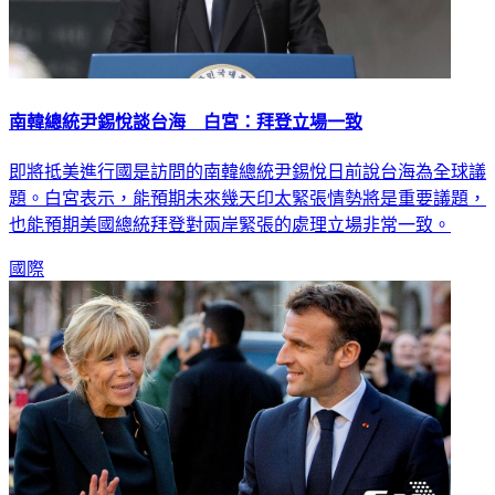
南韓總統尹錫悅談台海 白宮：拜登立場一致
即將抵美進行國是訪問的南韓總統尹錫悅日前說台海為全球議
題。白宮表示，能預期未來幾天印太緊張情勢將是重要議題，
也能預期美國總統拜登對兩岸緊張的處理立場非常一致。
國際