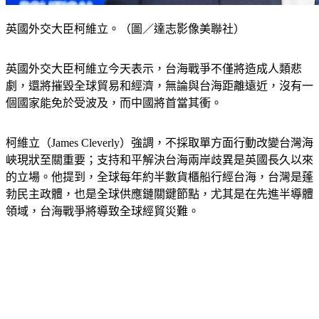
英國外交大臣柯維立。（圖／達志影像美聯社）
英國外交大臣柯維立今天表示，台海戰爭不僅將造成人類悲
劇，還將摧毀全球貿易和經濟，無論與台海距離遠近，沒有一
個國家能免於受波及，而中國將首當其衝。
柯維立（James Cleverly）強調，不採取單方面行動改變台灣海
峽現狀至關重要；支持和平解決台海兩岸歧異是英國長久以來
的立場。他提到，全球每年約半數貨櫃船行經台海，台灣是蓬
勃民主政體，也是全球供應鏈關鍵節點，尤其是在先進半導體
領域，台海戰爭將導致全球經貿災難。