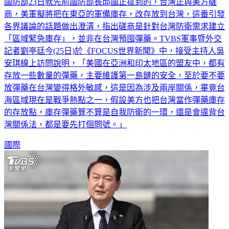
國防部23日就先前國防部長邱國正提到的，台灣正與美方磋
商，美軍擬將把在東亞的軍備庫存，改存放到台灣，這番引發
各界議論的話題做出澄清，指出磋商是針對台灣防衛需求建立
「區域緊急庫存」，並非在台灣預囤彈藥。TVBS軍事暨外交
記者劉亭廷今(25日)於《FOCUS世界新聞》中，接受主持人吳
安琪線上訪問說明，「美國在亞洲和印太地區的盟友中，都有
存放一些數量的彈藥，主要維護第一島鏈的安全，至於要不要
放彈藥在台灣變得格外敏感，這是因為涉及兩岸關係，畢竟台
海區域現在是戰爭熱點之一，假設美方也把台灣當作彈藥庫存
的存放點，庫存彈藥算不算是自我防衛的一環，還是會違背台
灣關係法，都是要先打個問號。」
國際