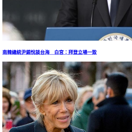
南韓總統尹錫悅談台海 白宮：拜登立場一致