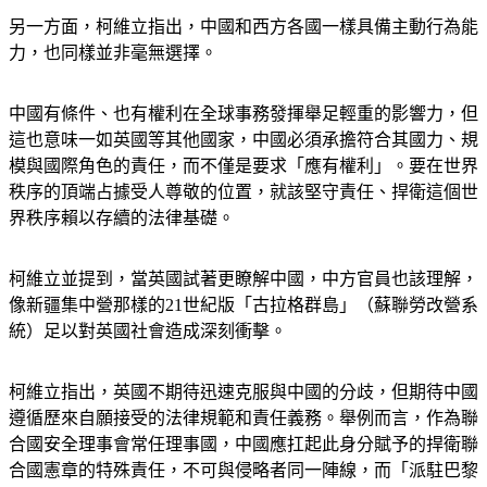
另一方面，柯維立指出，中國和西方各國一樣具備主動行為能
力，也同樣並非毫無選擇。
中國有條件、也有權利在全球事務發揮舉足輕重的影響力，但
這也意味一如英國等其他國家，中國必須承擔符合其國力、規
模與國際角色的責任，而不僅是要求「應有權利」。要在世界
秩序的頂端占據受人尊敬的位置，就該堅守責任、捍衛這個世
界秩序賴以存續的法律基礎。
柯維立並提到，當英國試著更瞭解中國，中方官員也該理解，
像新疆集中營那樣的21世紀版「古拉格群島」（蘇聯勞改營系
統）足以對英國社會造成深刻衝擊。
柯維立指出，英國不期待迅速克服與中國的分歧，但期待中國
遵循歷來自願接受的法律規範和責任義務。舉例而言，作為聯
合國安全理事會常任理事國，中國應扛起此身分賦予的捍衛聯
合國憲章的特殊責任，不可與侵略者同一陣線，而「派駐巴黎