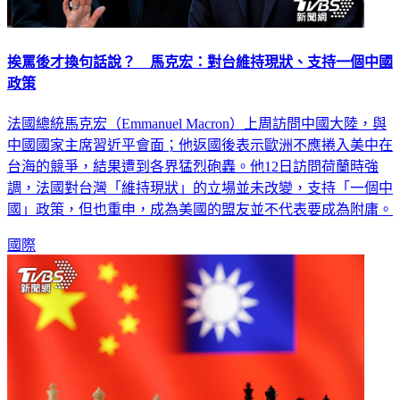
挨罵後才換句話說？ 馬克宏：對台維持現狀、支持一個中國
政策
法國總統馬克宏（Emmanuel Macron）上周訪問中國大陸，與
中國國家主席習近平會面；他返國後表示歐洲不應捲入美中在
台海的競爭，結果遭到各界猛烈砲轟。他12日訪問荷蘭時強
調，法國對台灣「維持現狀」的立場並未改變，支持「一個中
國」政策，但也重申，成為美國的盟友並不代表要成為附庸。
國際