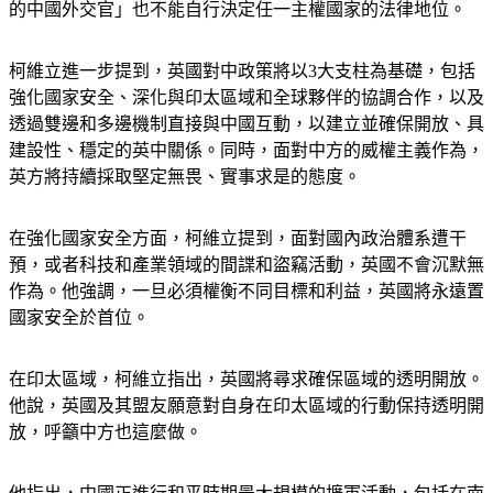
的中國外交官」也不能自行決定任一主權國家的法律地位。
柯維立進一步提到，英國對中政策將以3大支柱為基礎，包括
強化國家安全、深化與印太區域和全球夥伴的協調合作，以及
透過雙邊和多邊機制直接與中國互動，以建立並確保開放、具
建設性、穩定的英中關係。同時，面對中方的威權主義作為，
英方將持續採取堅定無畏、實事求是的態度。
在強化國家安全方面，柯維立提到，面對國內政治體系遭干
預，或者科技和產業領域的間諜和盜竊活動，英國不會沉默無
作為。他強調，一旦必須權衡不同目標和利益，英國將永遠置
國家安全於首位。
在印太區域，柯維立指出，英國將尋求確保區域的透明開放。
他說，英國及其盟友願意對自身在印太區域的行動保持透明開
放，呼籲中方也這麼做。