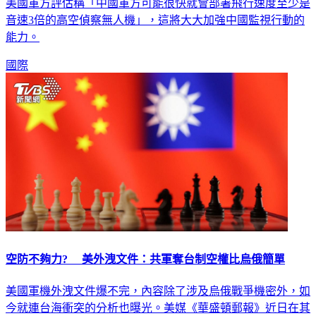
美國軍方評估稱「中國軍方可能很快就會部署飛行速度至少是
音速3倍的高空偵察無人機」，這將大大加強中國監視行動的
能力。
國際
空防不夠力? 美外洩文件：共軍奪台制空權比烏俄簡單
美國軍機外洩文件爆不完，內容除了涉及烏俄戰爭機密外，如
今就連台海衝突的分析也曝光。美媒《華盛頓郵報》近日在其