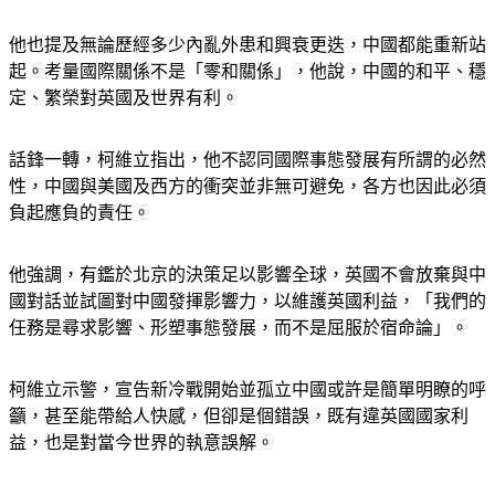
他也提及無論歷經多少內亂外患和興衰更迭，中國都能重新站
起。考量國際關係不是「零和關係」，他說，中國的和平、穩
定、繁榮對英國及世界有利。
話鋒一轉，柯維立指出，他不認同國際事態發展有所謂的必然
性，中國與美國及西方的衝突並非無可避免，各方也因此必須
負起應負的責任。
他強調，有鑑於北京的決策足以影響全球，英國不會放棄與中
國對話並試圖對中國發揮影響力，以維護英國利益，「我們的
任務是尋求影響、形塑事態發展，而不是屈服於宿命論」。
柯維立示警，宣告新冷戰開始並孤立中國或許是簡單明瞭的呼
籲，甚至能帶給人快感，但卻是個錯誤，既有違英國國家利
益，也是對當今世界的執意誤解。