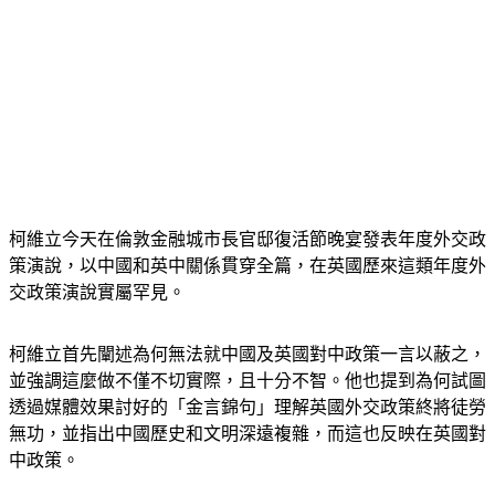
柯維立今天在倫敦金融城市長官邸復活節晚宴發表年度外交政
策演說，以中國和英中關係貫穿全篇，在英國歷來這類年度外
交政策演說實屬罕見。
柯維立首先闡述為何無法就中國及英國對中政策一言以蔽之，
並強調這麼做不僅不切實際，且十分不智。他也提到為何試圖
透過媒體效果討好的「金言錦句」理解英國外交政策終將徒勞
無功，並指出中國歷史和文明深遠複雜，而這也反映在英國對
中政策。