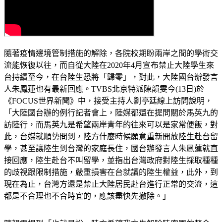
隨著疫情邊境管制措施的解除，各院校期盼兩岸之間的學術交
流能恢復以往，而自從大陸在2020年4月宣布禁止大陸學生來
台持續至今，在台陸生恐將「歸零」，對此，大陸國台辦發言
人朱鳳蓮也有最新回應。TVBS北京特派陳韻雯今(13日)於
《FOCUS世界新聞》中，接受主持人劉亭廷線上訪問說明，
「大陸國台辦的例行記者會上，陸媒都還在提問關於馬英九的
訪陸行，而馬英九是希望兩岸青年的往來可以是家常便飯，對
此，台媒就順勢問到，陸方什麼時候願意重新開放陸生赴台留
學，甚至讓陸生到台灣的家庭長住，國台辦發言人朱鳳蓮就直
接回應，陸生赴台不叫留學，並指出台灣政府對陸生採取種種
的歧視跟限制措施，嚴重損害在台就讀的陸生權益，此外，到
現在為止，台灣方還是禁止大陸居民赴台進行正常的交流，這
都是不合理也不合時宜的，應該盡快先撤除。」