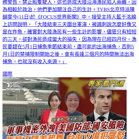
大陸環台軍演一連三天，並在福建等地發布實彈射擊及軍事任
務警告，禁止船隻駛入，這也造成大陸沿海漁民陷入兩難，因
為相較於政治，他們更加關注自己的生計。TVBS北京特派陳
韻雯今(11日)於《FOCUS世界新聞》中，接受主持人藍于洺線
上訪問說明，「大陸結束三天圍台軍演，被諷刺說怎麼好像又
是在炸魚，確實對大陸漁民有一些生計的影響，儘管只有短短
的三天，卻對漁民造成蠻大的損失，因為現在已經四月份，漁
民要趕在5月1日捕魚季節結束前，盡可能的出海捕魚，否則5
月1日的禁捕限制開始之後，會有長達三個月的時間無法出海
捕魚，也就沒有收入來源。」
國際