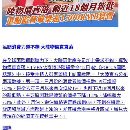
民間消費力道不夠 大陸物價直直落
在全球面臨通膨壓力下，大陸因供應充足加上需求不夠，導致
物價直直落。TVBS北京特派陳韻雯今(12日)於《FOCUS國際
話題》中，接受主持人彭惠筠線上訪問說明，「大陸官方公布
兩項數據，第一項、三月份的消費者物價指數CPI年增幅
0.7%，是從去年三月以來首次低於1%，也創下近18個月以來
的新低點，主要原因就是蔬菜的價格下降11.1%，降幅擴大
7.3%，此外，汽油、柴油價格更走跌超過6%，不過在機票、
飯店和旅遊方面都是上漲的，尤其機票漲幅將近四成，顯見大
陸現在的經濟正在復甦當中。」