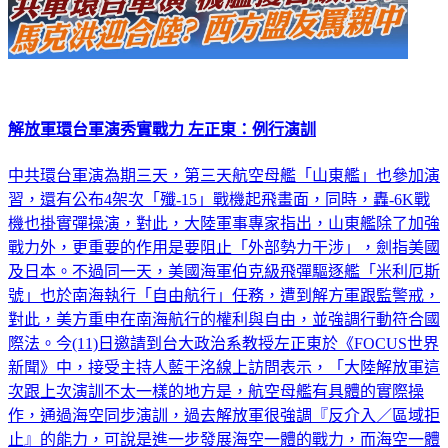
解放軍環台軍演秀實戰力 左正東：例行演訓
中共環台軍演為期三天，第三天航空母艦「山東艦」也參加演
習，還有公布4架次「殲-15」戰機起飛畫面，同時，轟-6K戰
機也掛實彈操演，對此，大陸軍事專家指出，山東艦除了加強
戰力外，更重要的作用是要阻止「外部勢力干涉」，劍指美國
及日本。不過同一天，美國海軍伯克級飛彈驅逐艦「米利厄斯
號」也於南海執行「自由航行」任務，遭到解方軍跟監警戒，
對此，美方重申在南海航行的權利與自由，並強調行動符合國
際法。今(11)日邀請到台大政治系教授左正東於《FOCUS世界
新聞》中，接受主持人藍于洺線上訪問表示，「大陸解放軍這
次跟上次演訓不太一樣的地方是，航空母艦有具體的實際操
作，通過海空同步演訓，過去解放軍很強調『反介入／區域拒