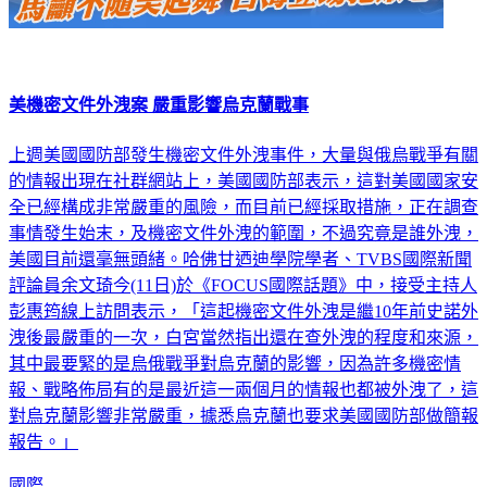
美機密文件外洩案 嚴重影響烏克蘭戰事
上週美國國防部發生機密文件外洩事件，大量與俄烏戰爭有關
的情報出現在社群網站上，美國國防部表示，這對美國國家安
全已經構成非常嚴重的風險，而目前已經採取措施，正在調查
事情發生始末，及機密文件外洩的範圍，不過究竟是誰外洩，
美國目前還毫無頭緒。哈佛甘迺迪學院學者、TVBS國際新聞
評論員余文琦今(11日)於《FOCUS國際話題》中，接受主持人
彭惠筠線上訪問表示，「這起機密文件外洩是繼10年前史諾外
洩後最嚴重的一次，白宮當然指出還在查外洩的程度和來源，
其中最要緊的是烏俄戰爭對烏克蘭的影響，因為許多機密情
報、戰略佈局有的是最近這一兩個月的情報也都被外洩了，這
對烏克蘭影響非常嚴重，據悉烏克蘭也要求美國國防部做簡報
報告。」