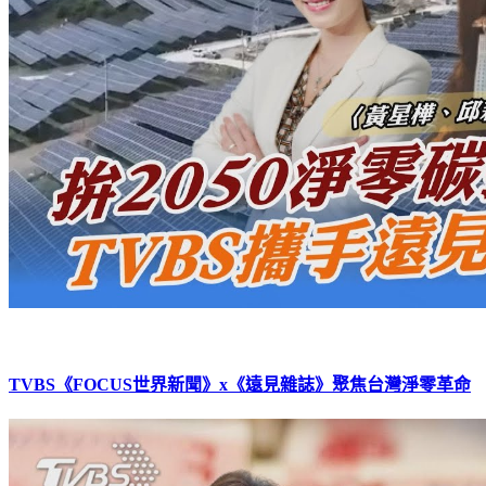
TVBS《FOCUS世界新聞》x《遠見雜誌》聚焦台灣淨零革命