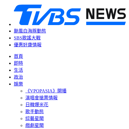
颱風白海豚動態
SBS歌謠大戰
優惠好康情報
首頁
即時
生活
政治
娛樂
《VPOPASIA》開播
演唱會搶票情報
日韓爆米花
歌手動態
綜藝星聞
戲劇星聞