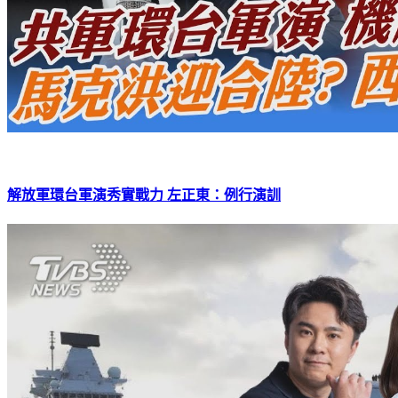
解放軍環台軍演秀實戰力 左正東：例行演訓