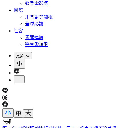
娛樂電影院
國際
川普對等關稅
全球必讀
社會
毒駕連爆
警察愛無限
更多
快訊