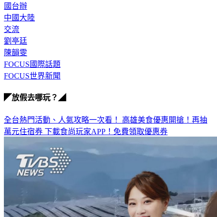
學生
國台辦
中國大陸
交流
劉亭廷
陳韻雯
FOCUS國際話題
FOCUS世界新聞
◤放假去哪玩？◢
全台熱門活動、人氣攻略一次看！
高雄美食優惠開搶！再抽
萬元住宿券
下載食尚玩家APP！免費領取優惠券