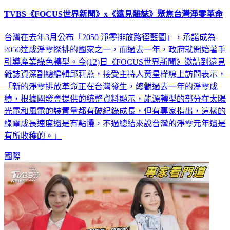
TVBS《FOCUS世界新聞》x《遠見雜誌》聚焦台灣淨零革命
台灣在去年3月公布「2050 淨零排放路徑藍圖」，承諾成為
2050達成淨零探排的國家之一，而過去一年，政府就開始著手
引導產業綠色轉型。今(12)日《FOCUS世界新聞》邀請到遠見
雜誌資深副總編輯邱莉燕，接受主持人黃星樺線上訪問表示，
「新的淨零排放革命正在台灣發生，總觀過去一年的淨零成
績，根據國發會提供的統整資料顯示，能源轉型的部分在太陽
光電和風電的裝置量都有破紀錄成長，但有專家指出，這樣的
綠電成長速度還是有點慢，不過總結來說台灣的淨零元年還是
有所收穫的。」
國際