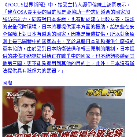
亞、孟加拉和斐濟。今(12)日邀請到日本特約記者施勗皓於
《FOCUS世界新聞》中，接受主持人譚伊倫線上訪問表示，
「建立OSA最主要的目的就是要協助一些志同道合的國家加
強防衛能力，同時對日本來說，也有助於建立比較友善、理想
的安全保障環境，日本將要提供軍事方面的援助，給這些在安
全保障上對日本有幫助的國家，因為是無償提供，所以對象原
則上是已開發中的國家為主，至於具體日本能夠提供什麼樣的
軍事協助，由於受到日本防衛裝備移轉三原則的限制，日本提
供的裝備不能夠提供給正在戰爭中的國家，也不能夠移轉到其
他第三國，更不能夠挪用到其他的目的上，此外，日本沒有辦
法提供具有殺傷力的武器。」
國際