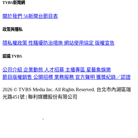
TVBS新聞網
關於我們
56新聞台節目表
政策與隱私
隱私權政策
性騷擾防治措施
網站使用協定
版權宣告
認識 TVBS
公司介紹
企業動態
人才招募
主播專區
星藝象娛樂
節目版權銷售
公開招標
業務服務
官方聲明
獲獎紀錄／認證
2026 © TVBS Media Inc. All Rights Reserved. 台北市內湖區瑞
光路451號 | 聯利媒體股份有限公司