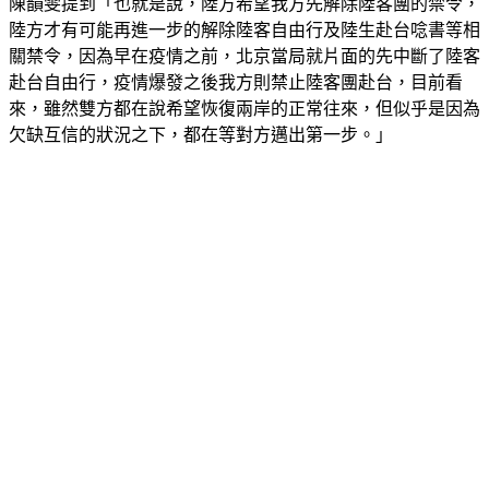
陳韻雯提到「也就是說，陸方希望我方先解除陸客團的禁令，
陸方才有可能再進一步的解除陸客自由行及陸生赴台唸書等相
關禁令，因為早在疫情之前，北京當局就片面的先中斷了陸客
赴台自由行，疫情爆發之後我方則禁止陸客團赴台，目前看
來，雖然雙方都在說希望恢復兩岸的正常往來，但似乎是因為
欠缺互信的狀況之下，都在等對方邁出第一步。」