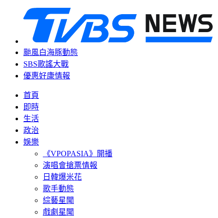
颱風白海豚動態
SBS歌謠大戰
優惠好康情報
首頁
即時
生活
政治
娛樂
《VPOPASIA》開播
演唱會搶票情報
日韓爆米花
歌手動態
綜藝星聞
戲劇星聞