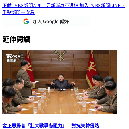
重點新聞一次看
延伸閱讀
金正恩揚言「壯大戰爭嚇阻力」 對抗美韓侵略