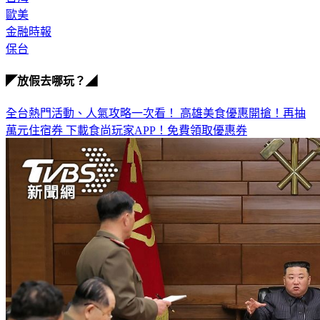
金融時報
保台
◤放假去哪玩？◢
全台熱門活動、人氣攻略一次看！
高雄美食優惠開搶！再抽
萬元住宿券
下載食尚玩家APP！免費領取優惠券