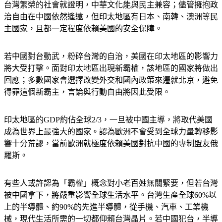
治自由在中國依然遙遠，但印太地區有日本、南韓、澳洲等民
主國家，且都一定程度依賴美國的安全保障。
若中國對台動武，粉碎台灣的自治，美國在印太地區的影響力
將大受打擊。面對印太地區出現新霸權，該地區的國家將做出
回應；多數國家會選擇改變外交和國內政策來遷就北京，避免
得罪這個新霸主，言論與行動自由將因此受限。
印太地區的GDP約佔全球2/3，一旦被中國主導，將取代美國
成為世界上最強大的國家。認為歐洲不會受到全球力量轉移影
響十分荒謬，當前歐洲就極度依賴美國對抗中國的專制盟友俄
羅斯。
有些人或許認為「霸權」概念對小老百姓無關緊要，但若台灣
被中國拿下，將嚴重影響全球生活水平。台灣生產全球60%以
上的半導體、約90%的先進半導體，從手機、汽車、工業機
械，現代生活所需的一切都仰賴台灣晶片。若中國犯台，半導
體廠可能被毀，即便工廠無恙但落入中國手中，也將帶來巨大