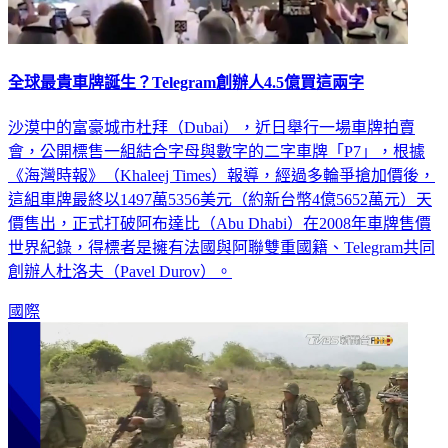
全球最貴車牌誕生？Telegram創辦人4.5億買這兩字
沙漠中的富豪城市杜拜（Dubai），近日舉行一場車牌拍賣
會，公開標售一組結合字母與數字的二字車牌「P7」，根據
《海灣時報》（Khaleej Times）報導，經過多輪爭搶加價後，
這組車牌最終以1497萬5356美元（約新台幣4億5652萬元）天
價售出，正式打破阿布達比（Abu Dhabi）在2008年車牌售價
世界紀錄，得標者是擁有法國與阿聯雙重國籍、Telegram共同
創辦人杜洛夫（Pavel Durov）。
國際