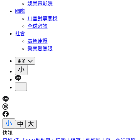
娛樂電影院
國際
川普對等關稅
全球必讀
社會
毒駕連爆
警察愛無限
更多
快訊