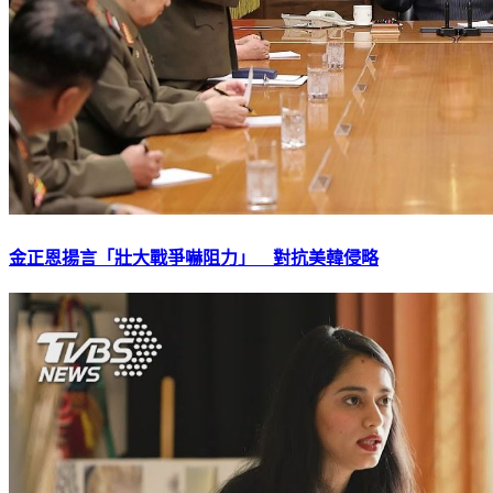
金正恩揚言「壯大戰爭嚇阻力」 對抗美韓侵略