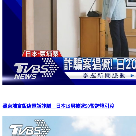
藏柬埔寨飯店電話詐騙 日本19男被逮50警跨境引渡