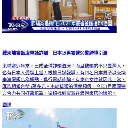
藏柬埔寨飯店電話詐騙 日本19男被逮50警跨境引渡
柬埔寨近年來，已成全球詐騙溫床！而且被騙的不只臺灣人，
也有日本人受騙上當！根據日媒報導，有19名日本男子以柬埔
寨渡假飯店為據點，進行電話詐騙。有東京女性就因此上當，
匯款相當台幣5萬多元。由於這類的個案頻傳，今年1月兩國警
方合力共同打擊犯罪，循線找到窩藏在渡假飯店的嫌犯。
國際