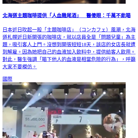
北海道主題咖啡提供「人血雞尾酒」 醫傻眼：千萬不能喝
日本近日吹起一股「主題咖啡店」（コンカフェ）風潮，北海
道札幌近日新開張的咖啡店，就以店員全是「問題兒童」為主
題，吸引客人上門。沒想到開張短短18天，該店的女店長就遭
到解雇。因為她把自己的血液加入飲料中，提供給客人飲用。
對此，醫生強調「喝下他人的血液是相當危險的行為」，呼籲
大家不要模仿。
國際