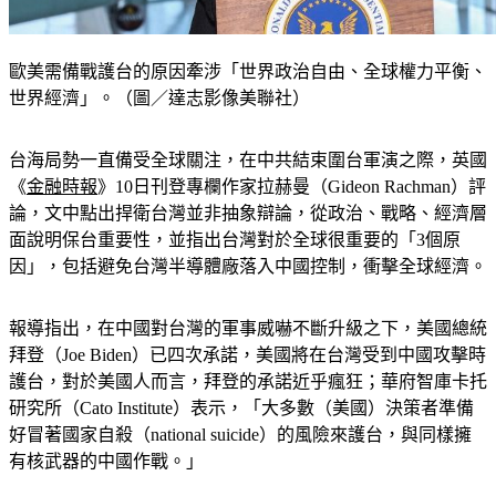
歐美需備戰護台的原因牽涉「世界政治自由、全球權力平衡、
世界經濟」。（圖／達志影像美聯社）
台海局勢一直備受全球關注，在中共結束圍台軍演之際，英國
《
金融時報
》10日刊登專欄作家拉赫曼（Gideon Rachman）評
論，文中點出捍衛台灣並非抽象辯論，從政治、戰略、經濟層
面說明保台重要性，並指出台灣對於全球很重要的「3個原
因」，包括避免台灣半導體廠落入中國控制，衝擊全球經濟。
報導指出，在中國對台灣的軍事威嚇不斷升級之下，美國總統
拜登（Joe Biden）已四次承諾，美國將在台灣受到中國攻擊時
護台，對於美國人而言，拜登的承諾近乎瘋狂；華府智庫卡托
研究所（Cato Institute）表示，「大多數（美國）決策者準備
好冒著國家自殺（national suicide）的風險來護台，與同樣擁
有核武器的中國作戰。」