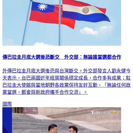
傳巴拉圭月底大選後恐斷交 外交部：無論誰當選都合作
外傳巴拉圭月底大選後恐與台灣斷交。外交部發言人劉永健今
天表示，台巴兩國近年經貿關係穩定成長，合作多有成果；駐
巴拉圭大使館與當地朝野各政黨保持友好互動，「無論任何政
黨當選，都會與新政府攜手合作交流」。
國際