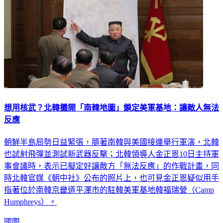
想用核武？北韓攤開「南韓地圖」鎖定美軍基地：讓敵人無法
反應
朝鮮半島局勢日益緊張，隨著南韓與美國接連舉行軍演，北韓
也試射飛彈並測試新武器反擊；北韓領導人金正恩10日主持軍
事會議時，表示已擬定好讓敵方「無法反應」的作戰計畫，同
時北韓官媒《朝中社》公布的照片上，也可見金正恩疑似用手
指著位於南韓京畿道平澤市的駐韓美軍基地韓福瑞營（Camp
Humphreys）。
國際