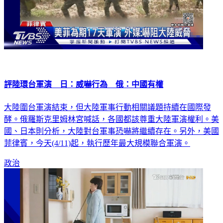
評陸環台軍演 日：威嚇行為 俄：中國有權
大陸圍台軍演結束，但大陸軍事行動相關議題持續在國際發
酵。俄羅斯克里姆林宮喊話，各國都該尊重大陸軍演權利。美
國、日本則分析，大陸對台軍事恐嚇將繼續存在。另外，美國
菲律賓，今天(4/11)起，執行歷年最大規模聯合軍演。
政治