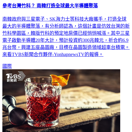
南韓政府與三星電子、SK海力士等科技大廠攜手，打造全球
最大的半導體聚落，有分析師認為，這個計畫是仿效台灣的新
竹科學園區，韓版竹科的預定地房價已經悄悄喊漲。其中三星
電子啟動半導體20年大計，預計投資約300兆韓元，折合約6.9
兆台幣，興建五座晶圓廠，目標在晶圓製造領域超車台積電。
來看TVBS新聞合作夥伴-YonhapnewsTV的報導。
國際