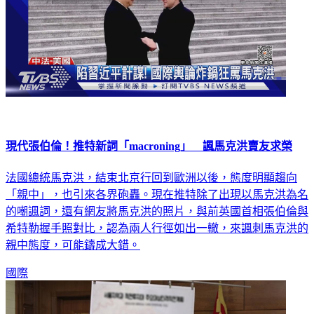
現代張伯倫！推特新詞「macroning」 諷馬克洪賣友求榮
法國總統馬克洪，結束北京行回到歐洲以後，態度明顯趨向
「親中」，也引來各界砲轟。現在推特除了出現以馬克洪為名
的嘲諷詞，還有網友將馬克洪的照片，與前英國首相張伯倫與
希特勒握手照對比，認為兩人行徑如出一轍，來諷刺馬克洪的
親中態度，可能鑄成大錯。
國際