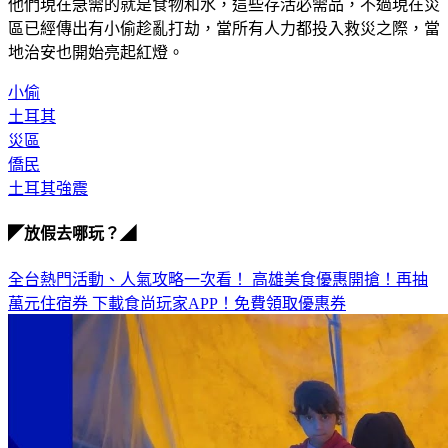
他們現在急需的就是食物和水，這些存活必需品，不過現在災
區已經傳出有小偷趁亂打劫，當所有人力都投入救災之際，當
地治安也開始亮起紅燈。
小偷
土耳其
災區
僑民
土耳其強震
◤放假去哪玩？◢
全台熱門活動、人氣攻略一次看！
高雄美食優惠開搶！再抽
萬元住宿券
下載食尚玩家APP！免費領取優惠券