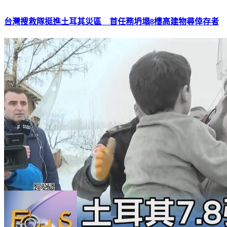
台灣搜救隊挺進土耳其災區 首任務坍塌8樓高建物尋倖存者