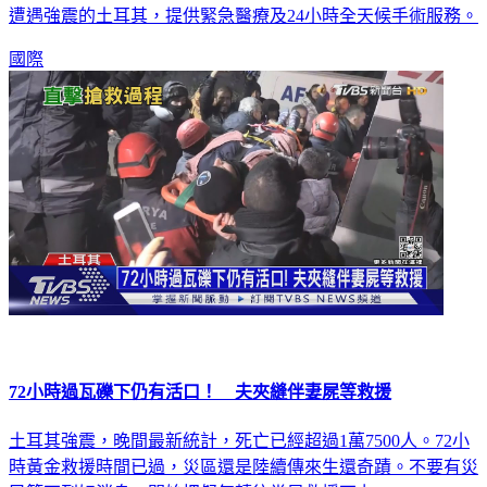
遭遇強震的土耳其，提供緊急醫療及24小時全天候手術服務。
國際
72小時過瓦礫下仍有活口！ 夫夾縫伴妻屍等救援
土耳其強震，晚間最新統計，死亡已經超過1萬7500人。72小
時黃金救援時間已過，災區還是陸續傳來生還奇蹟。不要有災