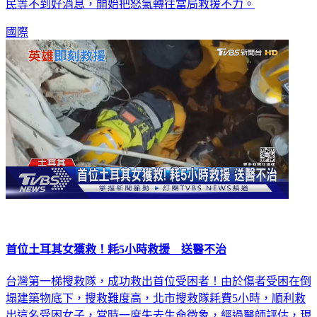
民等不到好消息，開始把怒氣轉往當局救援不力。
國際
首位土耳其女獲救！耗5小時救援 送醫不治
台灣第一梯搜救隊，成功救出首位受困者！由於傷者受困在倒
塌建築物底下，搜救難度高，北市搜救隊耗費5小時，順利救
出這名受困女子，當時一度失去生命徵象，經過醫師評估，現