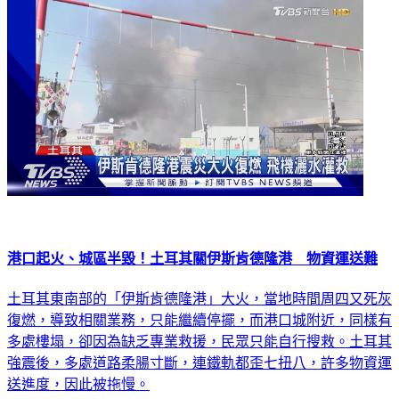
港口起火、城區半毀！土耳其關伊斯肯德隆港 物資運送難
土耳其東南部的「伊斯肯德隆港」大火，當地時間周四又死灰
復燃，導致相關業務，只能繼續停擺，而港口城附近，同樣有
多處樓塌，卻因為缺乏專業救援，民眾只能自行搜救。土耳其
強震後，多處道路柔腸寸斷，連鐵軌都歪七扭八，許多物資運
送進度，因此被拖慢。