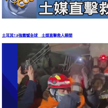
土耳其7.8強震憾全球 土媒直擊救人瞬間