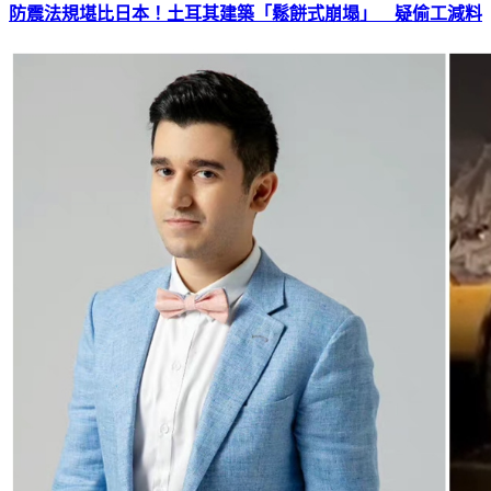
防震法規堪比日本！土耳其建築「鬆餅式崩塌」 疑偷工減料