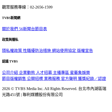
觀眾服務專線：02-2656-1599
TVBS新聞網
關於我們
56新聞台節目表
政策與隱私
隱私權政策
性騷擾防治措施
網站使用協定
版權宣告
認識 TVBS
公司介紹
企業動態
人才招募
主播專區
星藝象娛樂
節目版權銷售
公開招標
業務服務
官方聲明
獲獎紀錄／認證
2026 © TVBS Media Inc. All Rights Reserved. 台北市內湖區瑞
光路451號 | 聯利媒體股份有限公司