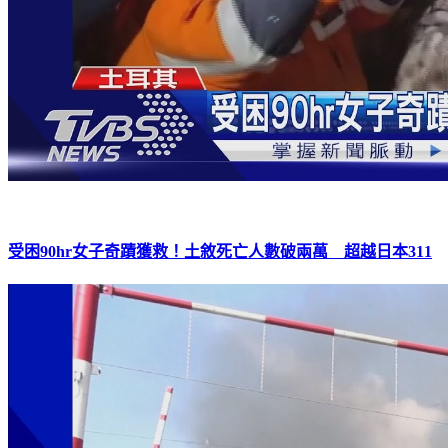
受困90hr女子奇蹟獲救！土敘死亡人數破兩萬 超越日本311