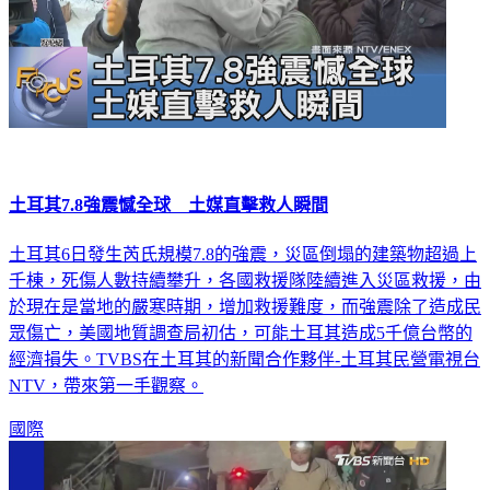
土耳其7.8強震憾全球 土媒直擊救人瞬間
土耳其6日發生芮氏規模7.8的強震，災區倒塌的建築物超過上
千棟，死傷人數持續攀升，各國救援隊陸續進入災區救援，由
於現在是當地的嚴寒時期，增加救援難度，而強震除了造成民
眾傷亡，美國地質調查局初估，可能土耳其造成5千億台幣的
經濟損失。TVBS在土耳其的新聞合作夥伴-土耳其民營電視台
NTV，帶來第一手觀察。
國際