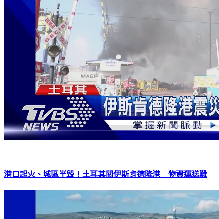
港口起火、城區半毀！土耳其關伊斯肯德隆港 物資運送難