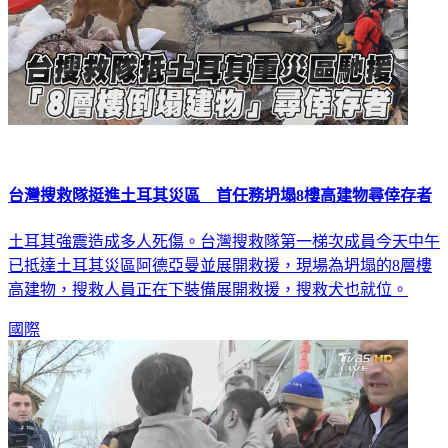
台灣搜救隊挺進土耳其災區 首任務坍塌8樓高建物尋倖存者
土耳其強震造成多人死傷。台灣搜救隊第一梯次成員今天中午
已抵達土耳其災區阿德亞曼並展開救援，現場為坍塌的8層樓
高建物，搜救人員正在下裝備展開救援，搜救犬也就位。
國際