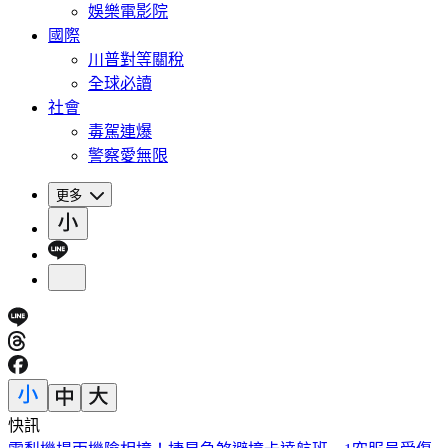
娛樂電影院
國際
川普對等關稅
全球必讀
社會
毒駕連爆
警察愛無限
更多
快訊