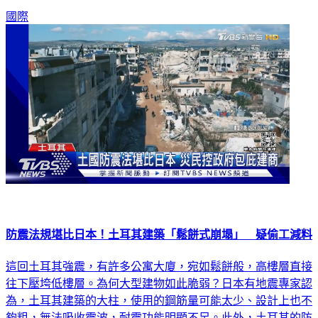
國際
防震法規堪比日本！土耳其建築「鬆餅式崩塌」 疑偷工減料
這回土耳其強震，有許多公寓大廈，宛如鬆餅般，高樓層直接
往下壓垮低樓層。為何大型建物如此脆弱？日本有地震專家認
為，土耳其建築的大柱，使用的鋼筋量可能太少、設計上也不
夠粗，無法吸收震波，耐震功能明顯不足。此外，土耳其的防