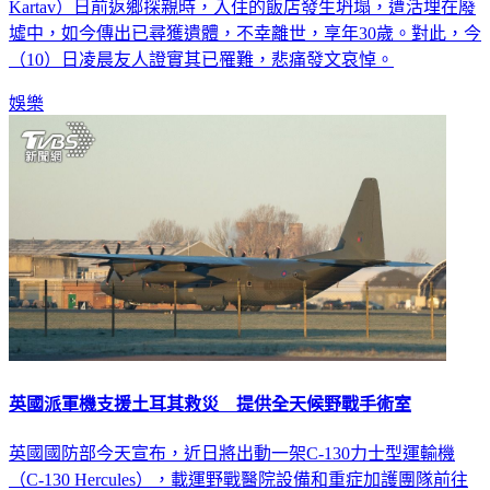
Kartav）日前返鄉探親時，入住的飯店發生坍塌，遭活埋在廢
墟中，如今傳出已尋獲遺體，不幸離世，享年30歲。對此，今
（10）日凌晨友人證實其已罹難，悲痛發文哀悼。
娛樂
英國派軍機支援土耳其救災 提供全天候野戰手術室
英國國防部今天宣布，近日將出動一架C-130力士型運輸機
（C-130 Hercules），載運野戰醫院設備和重症加護團隊前往