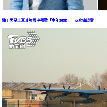
慟！男星土耳其強震中罹難「享年30歲」 友悲痛證實