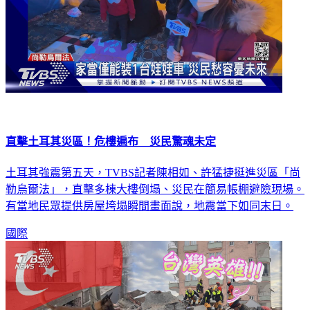
直擊土耳其災區！危樓遍布 災民驚魂未定
土耳其強震第五天，TVBS記者陳相如、許猛捷挺進災區「尚
勒烏爾法」，直擊多棟大樓倒塌、災民在簡易帳棚避險現場。
有當地民眾提供房屋垮塌瞬間畫面說，地震當下如同末日。
國際