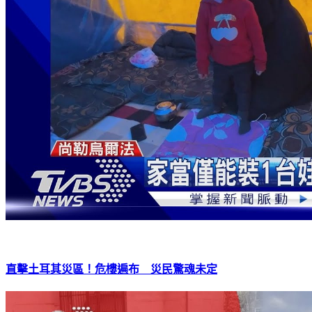
直擊土耳其災區！危樓遍布 災民驚魂未定