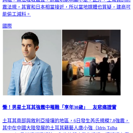
震法規，其實和日本相當接近，所以當地媒體也質疑，建商可
能偷工減料。
國際
慟！男星土耳其強震中罹難「享年30歲」 友悲痛證實
土耳其南部與敘利亞接壤的地區，6日發生芮氏規模7.8強震，
其中在中國大陸發展的土耳其籍藝人唐小強（Idris Talha