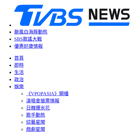
颱風白海豚動態
SBS歌謠大戰
優惠好康情報
首頁
即時
生活
政治
娛樂
《VPOPASIA》開播
演唱會搶票情報
日韓爆米花
歌手動態
綜藝星聞
戲劇星聞