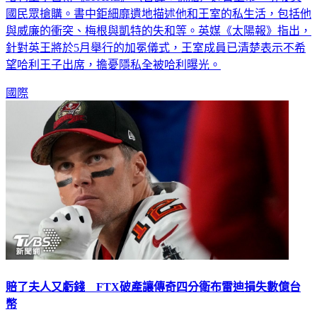
國民眾搶購。書中鉅細靡遺地描述他和王室的私生活，包括他
與威廉的衝突、梅根與凱特的失和等。英媒《太陽報》指出，
針對英王將於5月舉行的加冕儀式，王室成員已清楚表示不希
望哈利王子出席，擔憂隱私全被哈利曝光。
國際
賠了夫人又虧錢 FTX破產讓傳奇四分衛布雷迪損失數億台
幣