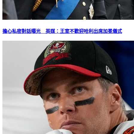
擔心私密對話曝光 英媒：王室不歡迎哈利出席加冕儀式