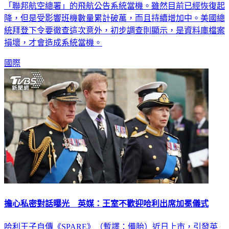
「聯邦航空總署」的飛航公告系統當機。雖然目前已經恢復起
降，但是受影響班機數量累計破萬，而且持續增加中。美國總
統拜登下令要徹查這次意外，初步調查則顯示，是資料庫檔案
損壞，才會造成系統當機。
國際
擔心私密對話曝光 英媒：王室不歡迎哈利出席加冕儀式
哈利王子自傳《SPARE》（暫譯：備胎）近日上市，引發英