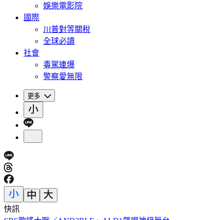
娛樂電影院
國際
川普對等關稅
全球必讀
社會
毒駕連爆
警察愛無限
更多
快訊