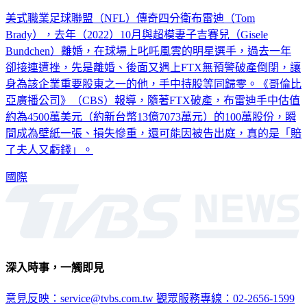
美式職業足球聯盟（NFL）傳奇四分衛布雷迪（Tom
Brady），去年（2022）10月與超模妻子吉賽兒（Gisele
Bundchen）離婚，在球場上叱吒風雲的明星選手，過去一年
卻接連遭挫，先是離婚、後面又遇上FTX無預警破產倒閉，讓
身為該企業重要股東之一的他，手中持股等同歸零。《哥倫比
亞廣播公司》（CBS）報導，隨著FTX破產，布雷迪手中估值
約為4500萬美元（約新台幣13億7073萬元）的100萬股份，瞬
間成為壁紙一張、損失慘重，還可能因被告出庭，真的是「賠
了夫人又虧錢」。
國際
深入時事，一觸即見
意見反映：service@tvbs.com.tw
觀眾服務專線：02-2656-1599