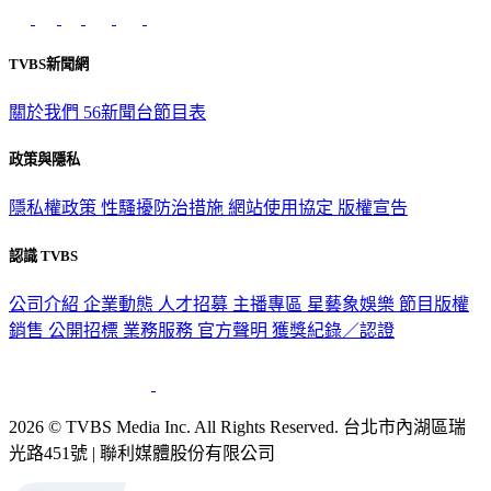
TVBS新聞網
關於我們
56新聞台節目表
政策與隱私
隱私權政策
性騷擾防治措施
網站使用協定
版權宣告
認識 TVBS
公司介紹
企業動態
人才招募
主播專區
星藝象娛樂
節目版權
銷售
公開招標
業務服務
官方聲明
獲獎紀錄／認證
2026 © TVBS Media Inc. All Rights Reserved. 台北市內湖區瑞
光路451號 | 聯利媒體股份有限公司