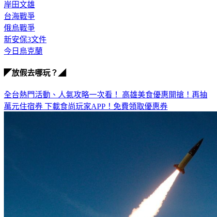
岸田文雄
台海戰爭
俄烏戰爭
新安保3文件
今日烏克蘭
◤放假去哪玩？◢
全台熱門活動、人氣攻略一次看！
高雄美食優惠開搶！再抽
萬元住宿券
下載食尚玩家APP！免費領取優惠券