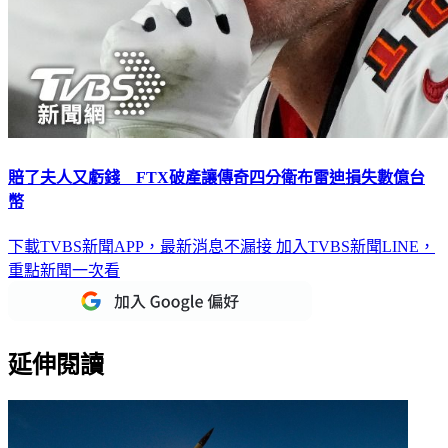
賠了夫人又虧錢 FTX破產讓傳奇四分衛布雷迪損失數億台
幣
下載TVBS新聞APP，最新消息不漏接
加入TVBS新聞LINE，
重點新聞一次看
延伸閱讀