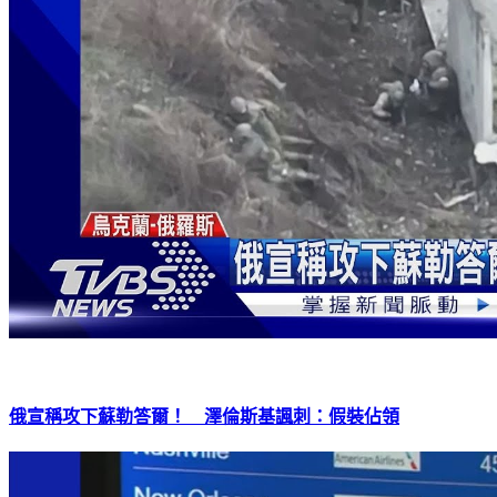
俄宣稱攻下蘇勒答爾！ 澤倫斯基諷刺：假裝佔領