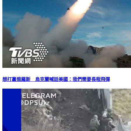
想打贏俄羅斯 烏克蘭喊話美國：我們需要長程飛彈