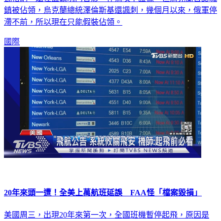
鎮被佔領，烏克蘭總統澤倫斯基還諷刺，幾個月以來，俄軍停
滯不前，所以現在只能假裝佔領。
國際
20年來頭一遭！全美上萬航班延誤 FAA怪「檔案毀損」
美國周三，出現20年來第一次，全國班機暫停起飛，原因是