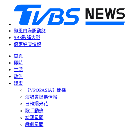
颱風白海豚動態
SBS歌謠大戰
優惠好康情報
首頁
即時
生活
政治
娛樂
《VPOPASIA》開播
演唱會搶票情報
日韓爆米花
歌手動態
綜藝星聞
戲劇星聞