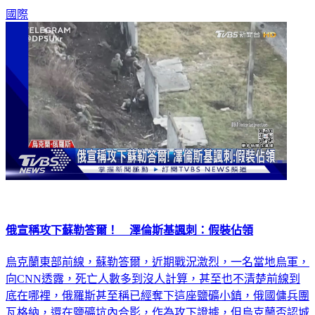
國際
俄宣稱攻下蘇勒答爾！ 澤倫斯基諷刺：假裝佔領
烏克蘭東部前線，蘇勒答爾，近期戰況激烈，一名當地烏軍，
向CNN透露，死亡人數多到沒人計算，甚至也不清楚前線到
底在哪裡，俄羅斯甚至稱已經奪下這座鹽礦小鎮，俄國傭兵團
瓦格納，還在鹽礦坑內合影，作為攻下證據，但烏克蘭否認城