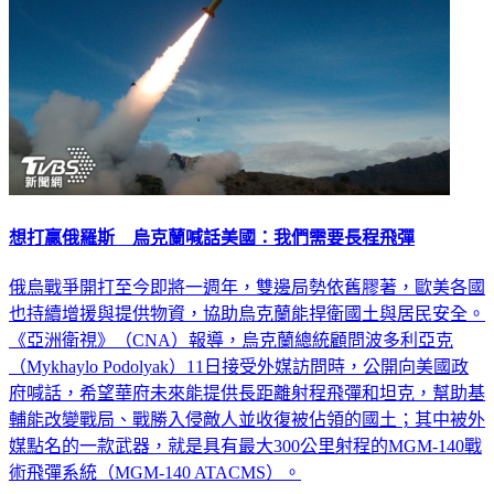
想打贏俄羅斯 烏克蘭喊話美國：我們需要長程飛彈
俄烏戰爭開打至今即將一週年，雙邊局勢依舊膠著，歐美各國
也持續增援與提供物資，協助烏克蘭能捍衛國土與居民安全。
《亞洲衛視》（CNA）報導，烏克蘭總統顧問波多利亞克
（Mykhaylo Podolyak）11日接受外媒訪問時，公開向美國政
府喊話，希望華府未來能提供長距離射程飛彈和坦克，幫助基
輔能改變戰局、戰勝入侵敵人並收復被佔領的國土；其中被外
媒點名的一款武器，就是具有最大300公里射程的MGM-140戰
術飛彈系統（MGM-140 ATACMS）。