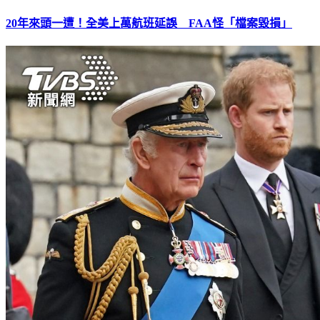
20年來頭一遭！全美上萬航班延誤 FAA怪「檔案毀損」