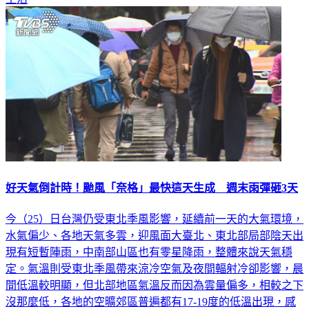
生活
好天氣倒計時！颱風「奈格」最快這天生成 週末雨彈砸3天
今（25）日台灣仍受東北季風影響，延續前一天的大氣環境，
水氣偏少、各地天氣多雲，迎風面大臺北、東北部局部陰天出
現有短暫陣雨，中南部山區也有零星降雨，整體來說天氣穩
定。氣溫則受東北季風帶來涼冷空氣及夜間輻射冷卻影響，晨
間低溫較明顯，但北部地區氣溫反而因為雲量偏多，相較之下