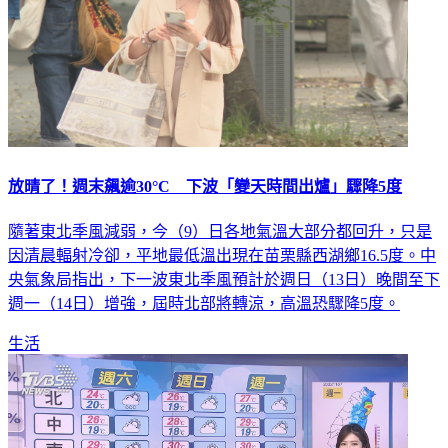
放晴了！週末飆逾30°C 下波「變天時間出爐」驟降5度
隨著東北季風減弱，今（9）日各地氣溫大部分都回升，只是
因清晨輻射冷卻，平地最低溫出現在苗栗縣西湖鄉16.5度。中
央氣象局指出，下一波東北季風預計於週日（13日）晚間至下
週一（14日）增強，屆時北部將轉涼，高溫恐驟降5度。
生活