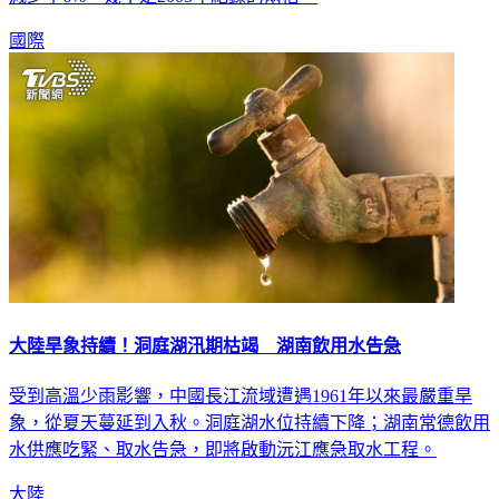
減少了6%，幾乎是2003年紀錄的兩倍。
國際
大陸旱象持續！洞庭湖汛期枯竭 湖南飲用水告急
受到高溫少雨影響，中國長江流域遭遇1961年以來最嚴重旱
象，從夏天蔓延到入秋。洞庭湖水位持續下降；湖南常德飲用
水供應吃緊、取水告急，即將啟動沅江應急取水工程。