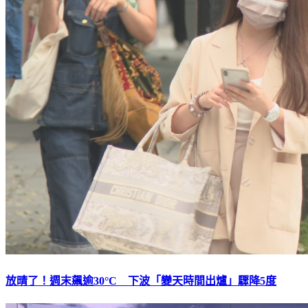
放晴了！週末飆逾30°C 下波「變天時間出爐」驟降5度