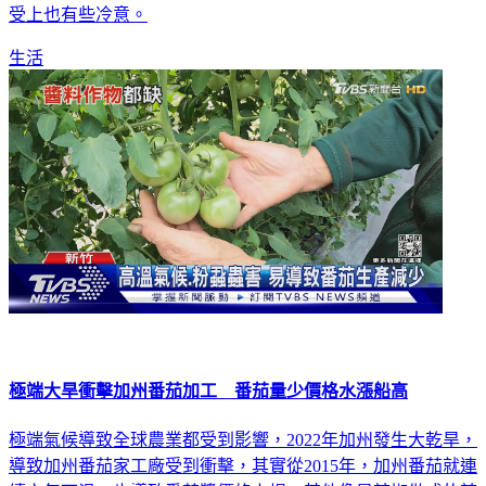
沒那麼低，各地的空曠郊區普遍都有17-19度的低溫出現，感
受上也有些冷意。
生活
極端大旱衝擊加州番茄加工 番茄量少價格水漲船高
極端氣候導致全球農業都受到影響，2022年加州發生大乾旱，