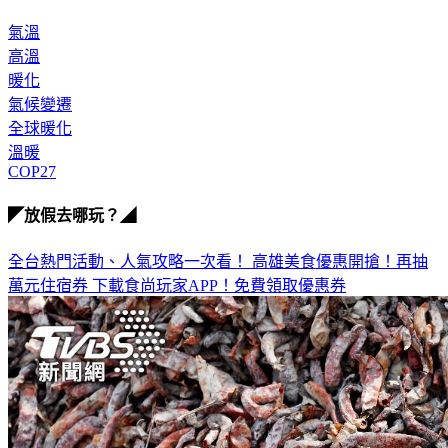
度）目標。」（中央社）
氣溫
高溫
暖化
氣候變遷
全球暖化
溫暖
COP27
◤放假去哪玩？◢
全台熱門活動、人氣攻略一次看！
高雄美食優惠開搶！再抽
萬元住宿券
下載食尚玩家APP！免費領取優惠券