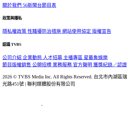
關於我們
56新聞台節目表
政策與隱私
隱私權政策
性騷擾防治措施
網站使用協定
版權宣告
認識 TVBS
公司介紹
企業動態
人才招募
主播專區
星藝象娛樂
節目版權銷售
公開招標
業務服務
官方聲明
獲獎紀錄／認證
2026 © TVBS Media Inc. All Rights Reserved. 台北市內湖區瑞
光路451號 | 聯利媒體股份有限公司