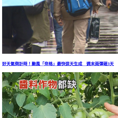
好天氣倒計時！颱風「奈格」最快這天生成 週末雨彈砸3天