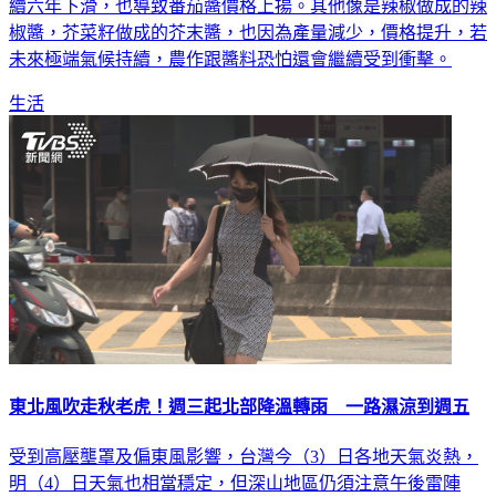
導致加州番茄家工廠受到衝擊，其實從2015年，加州番茄就連
續六年下滑，也導致番茄醬價格上揚。其他像是辣椒做成的辣
椒醬，芥菜籽做成的芥末醬，也因為產量減少，價格提升，若
未來極端氣候持續，農作跟醬料恐怕還會繼續受到衝擊。
生活
東北風吹走秋老虎！週三起北部降溫轉雨 一路濕涼到週五
受到高壓壟罩及偏東風影響，台灣今（3）日各地天氣炎熱，