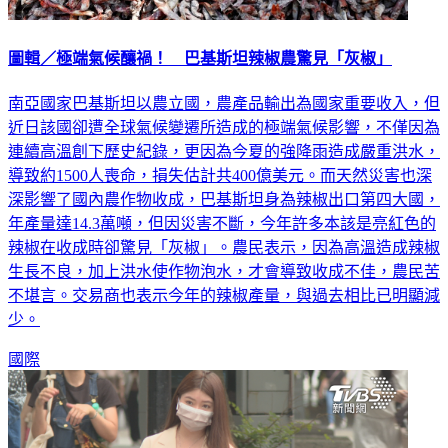
圖輯／極端氣候釀禍！ 巴基斯坦辣椒農驚見「灰椒」
南亞國家巴基斯坦以農立國，農產品輸出為國家重要收入，但
近日該國卻遭全球氣候變遷所造成的極端氣候影響，不僅因為
連續高溫創下歷史紀錄，更因為今夏的強降雨造成嚴重洪水，
導致約1500人喪命，損失估計共400億美元。而天然災害也深
深影響了國內農作物收成，巴基斯坦身為辣椒出口第四大國，
年產量達14.3萬噸，但因災害不斷，今年許多本該是亮紅色的
辣椒在收成時卻驚見「灰椒」。農民表示，因為高溫造成辣椒
生長不良，加上洪水使作物泡水，才會導致收成不佳，農民苦
不堪言。交易商也表示今年的辣椒產量，與過去相比已明顯減
少。
國際