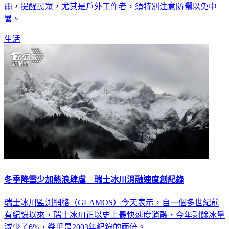
明（4）日天氣也相當穩定，但深山地區仍須注意午後雷陣
雨，提醒民眾，尤其是戶外工作者，須特別注意防曬以免中
暑。
生活
冬季降雪少加熱浪肆虐 瑞士冰川消融速度創紀錄
瑞士冰川監測網絡（GLAMOS）今天表示，自一個多世紀前
有紀錄以來，瑞士冰川正以史上最快速度消融，今年剩餘冰量