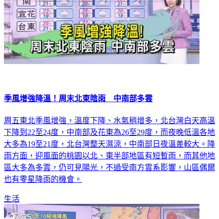
季風增強降溫！周末北東陰雨 中南部多雲
周五東北季風增強，溫度下降、水氣稍增多，北台灣白天高溫
下降到22至24度，中南部及花東為26至29度，而夜晚低溫各地
大多為19至21度，北台灣整天濕涼，中南部日夜溫差較大。降
雨方面，迎風面的桃園以北、東半部地區有短暫雨，而其他地
區大多為多雲，仍可見陽光，不過受南方雲系影響，山區偶爾
也有零星降雨的機會。
生活