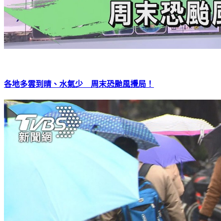
各地多雲到晴、水氣少 周末恐颱風攪局！