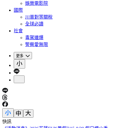
娛樂電影院
國際
川普對等關稅
全球必讀
社會
毒駕連爆
警察愛無限
更多
快訊