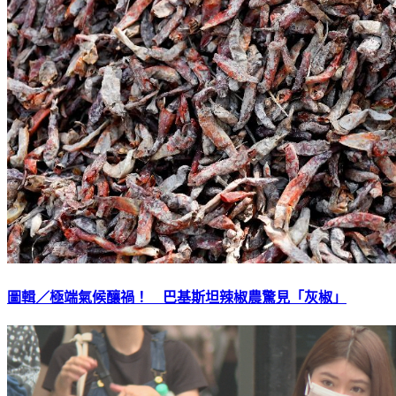
圖輯／極端氣候釀禍！ 巴基斯坦辣椒農驚見「灰椒」