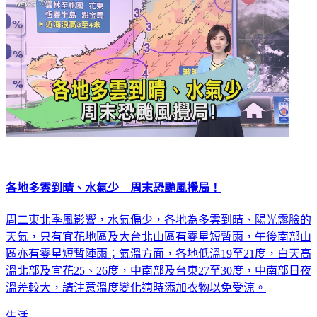
各地多雲到晴、水氣少 周末恐颱風攪局！
周二東北季風影響，水氣偏少，各地為多雲到晴、陽光露臉的
天氣，只有宜花地區及大台北山區有零星短暫雨，午後南部山
區亦有零星短暫陣雨；氣溫方面，各地低溫19至21度，白天高
溫北部及宜花25、26度，中南部及台東27至30度，中南部日夜
溫差較大，請注意溫度變化適時添加衣物以免受涼。