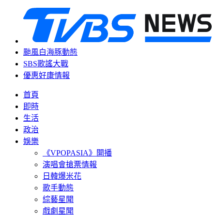
颱風白海豚動態
SBS歌謠大戰
優惠好康情報
首頁
即時
生活
政治
娛樂
《VPOPASIA》開播
演唱會搶票情報
日韓爆米花
歌手動態
綜藝星聞
戲劇星聞