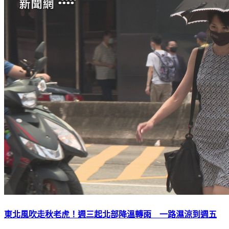
東北風吹走秋老虎！週三起北部降溫轉雨 一路濕涼到週五