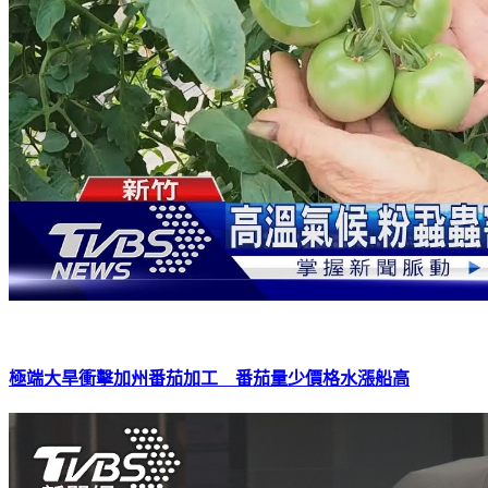
極端大旱衝擊加州番茄加工 番茄量少價格水漲船高